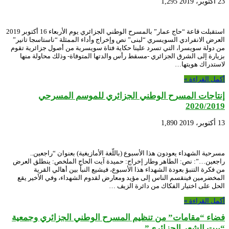
23 أكتوبر، 2019
1,295
استقبلت قاعة “حاج عمار” بالمسرح الوطني الجزائري يوم الأربعاء 16 أكتوبر 2019
العرض الانفرادي السويسري “لبنى” نص وإخراج وأداء الممثلة “ناستاسجا تانير”
من دولة سويسرا، التي تسرد علينا حكاية فتاة سويسرية من أصول جزائرية تقوم
بزيارة إلى الشرق الجزائري -مسقط رأس والدتها المتوفاة- وذلك محاولة منها
لاستدراك هويتها…
أكمل القراءة »
إنتاجات المسرح الوطني الجزائري للموسم المسرحي
2020/2019
13 أكتوبر، 2019
1,890
مسرحية الشهداء يعودون هذا الأسبوع (باللّغة الأمازيغية) بعنوان “راجعين..
راجعين…”: نص: الطاهر وطار إخراج: حميدة آيت الحاج الملخص: ينطلق العرض
من فكرة التنبؤ بعودة الشهداء هذا الأسبوع، فيشيع النبأ بين أهالي القرية
المخضرمين فينقسم الناس إلى مؤيد ومعارض لقدوم الشهداء، وفي الأخير يقع
الحل على اختيار الفكاك من دائرة الزيف …
أكمل القراءة »
فضاء “مقامات” من تنظيم المسرح الوطني الجزائري وجمعية
“بيت الشعر الجزائري”