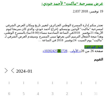
عرض مسرحية “ماكبت” لأحمد خودي:
19 نوفمبر، 2018
2,037
تعتذر منكم إدارة المسرح الوطني الجزائري، لتغيير تاريخ ومكان العرض الشرفي
لمسرحية “ماكبت“ لأوجين يونيسكو، إخراج أحمد خودي، والذي كان مبرمجا ليوم
الأربعاء 21نوفمبر 2018في الساعة السادسة مساء (18:00سا) بالمسرح الوطني،
وهذا نتيجة لأشغال الترميم التي يعرفها مبنى المسرح. وسيقدم العرض الشرفي لـ
“ماكبت” يوم السبت 24نوفمبر 2018 في الساعة …
أكمل القراءة »
صفحة 26 من 28
« الأولى
...
28
27
26
25
24
20
10
»
التقويم
ا
ا
ا
ا
ا
ا
ا
6
5
4
3
2
1
31