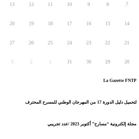
13
12
11
10
9
8
7
20
19
18
17
16
15
14
27
26
25
24
23
22
21
3
2
1
31
30
29
28
La Gazette FNTP
لتحميل دليل الدورة 17 من المهرجان الوطني للمسرح المحترف
مجلة إلكترونية “مسارح” أكتوبر 2023 /عدد تجريبي