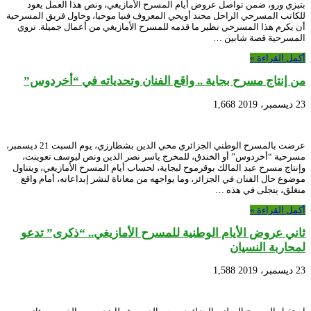
بتيزي وزو، ضمن تواصل عروض أيام المسرح الأمازيغي، ونص هذا العمل يعود
للكاتب المسرحي الراحل محند أويحي المعروف فنيا موحيا، وحاول فريق المسرحية
أن يكرم هذا المسرحي نظير ما قدمه للمسرح الأمازيغي من أعمال جميلة. تروي
المسرحية قصة شابين …
أكمل القراءة »
من إنتاج مسرح بجاية .. واقع الفنان وتحدياته في “أخردوس”
23 ديسمبر، 2019
1,668
عرضت بالمسرح الوطني الجزائري محي الدين بشطارزي، يوم السبت 21 ديسمبر،
مسرحية “أخردوس” أو الخندق، للمخرج ياسر نصر الدين ونص ليوسف تعوينت،
وإنتاج مسرح عبد المالك بوقرموح لبجاية، لحساب أيام المسرح الأمازيغي، ويتناول
موضوع حال الفنان في الجزائر، وما يواجهه من معاناة لنشر إبداعاته، أمام واقع
منغلق، يتجلى في هذه …
أكمل القراءة »
ثاني عروض الأيام الوطنية للمسرح الأمازيغي.. “ذكرى” تدعو
لمحاربة النسيان
23 ديسمبر، 2019
1,588