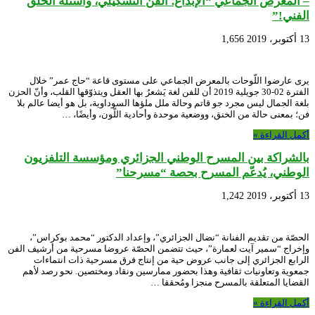
– المعرض الجماعي “الإبداع؛ الفن التشكيلي، وأسئلة الخلق
الفني!”
13 أكتوبر، 2019
1,656
يرى عارضوا اللّوحات بالمعرض الجماعي على مستوى قاعة “حاج عمر” خلال
الفترة 02-30 جويلية 2019 أن للفن لغة يَشعرُ بها العقل ويتذوّقها القلب، وأنّ الحزن
بلغة الجمال ليس مجرد جو قاتم وحالة ملل ملؤها السوداوية، بل هو أيضا عالم بلا
فن؛ بمعنى حالة من الخنق، ووضعية موحدة وأحادية اللّون، وأيضًا، …
أكمل القراءة »
بالشراكة بين المسرح الوطني الجزائري ومؤسسة التلفزيون
الوطني، يُدعّم المسرح بحصة “مسرحنا”
13 أكتوبر، 2019
1,242
الحصّة من تقديم الفنانة “نضال الجزائري”، وإعداد الدكتور “محمد بوكراس”،
وإخراج “سمير آيت لعمارة”، حيث تتضمن الحصّة عروضا مسرحية من أرشيف الفن
الرابع الجزائري إلى جانب عروض حية من إنتاج فرق مسرحية ذات انتماءات
جمعوية وتعاونيات ثقافية وهذا بحضور ممارسين ونقاد ومختصين. نحو رصد لأهم
القضايا المتعلقة بالمسرح منجزا ومُحققا …
أكمل القراءة »