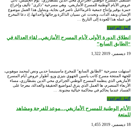
استقبل المسرح الوطني الجزائري محي الدين بشطارزي، يوم الخميس، ثاني
عروض الأيام الوطنية للمسرح الأمازيغي، وهي مسرحية “ذكرى” تأليف وإخراج
حمزة بوقير وإنتاج جمعية ثاغرمااغيل ناصر في بجاية، ويتناول هذا العمل موضوع
الإنسان ونقد الذات، وتحدث عن نسيان الذاكرة ورجالها وأحداثها، إذ دعا المخرج
في عمله هذا للعودة إلى التاريخ …
أكمل القراءة »
انطلاق الدورة الأولى لأيام المسرح الأمازيغي.. لقاء العدالة في
“الطابق السابع”
19 ديسمبر، 2019
1,322
استهلت مسرحية “الطابق السابع” للمخرج ماسينيسا حدبي ونص لمحمد موهوبي،
للجهة المنتجة مسرح كاتب ياسين الجهوي بتيزي وزو، أطوار عروض أيام المسرح
الأمازيغي الذي ينظمه المسرح الوطني الجزائري محي الدين بشطارزي، مساء
الأربعاء المنصرم، ها العمل الذي يترق لمواضيع الحقيقة والعدالة، معرجا على
الفساد عندما يحاكم في محاكمة خيالية مجنونة. …
أكمل القراءة »
الأيام الوطنية للمسرح الأمازيغي…موعد للفرجة ومشاهد
للمتعة
18 ديسمبر، 2019
1,455