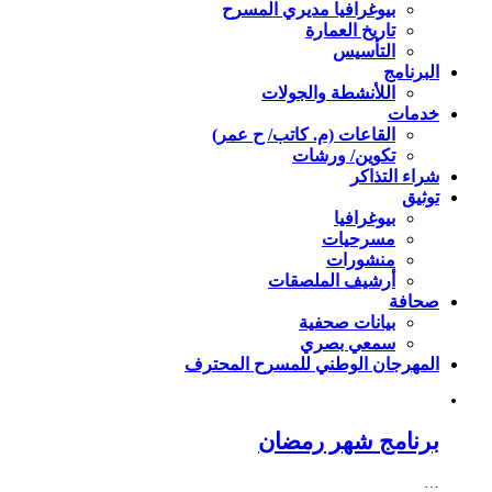
بيوغرافيا مديري المسرح
تاريخ العمارة
التأسيس
البرنامج
اللأنشطة والجولات
خدمات
القاعات (م. كاتب/ ح عمر)
تكوين/ ورشات
شراء التذاكر
توثيق
بيوغرافيا
مسرحيات
منشورات
أرشيف الملصقات
صحافة
بيانات صحفية
سمعي بصري
المهرجان الوطني للمسرح المحترف
برنامج شهر رمضان
…