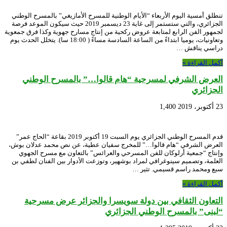
تنطلق أمسية اليوم الأربعاء “الأيام الوطنية للمسرح الأمازيغي” بالمسرح الوطني
الجزائري، والتي ستستمر إلى غاية 23 ديسمبر 2019 حيث سيكون الموعد فرصة
لجمهور الفن الرابع لمتابعة عروض ركحية من إنتاج مسارح جهوية وكذا فرق جمعوية
وتعاونيات، يوميا ابتداءً من الساعة السادسة مساءً ( 18:00 سا). يتخلل الحدث يوم
دراسي يناقش …
أكمل القراءة »
العرض الشرفي لمسرحية “هام قالوا…” بالمسرح الوطني
الجزائري
23 أكتوبر، 2019
1,400
قدم المسرح الوطني الجزائري يوم السبت 19 أكتوبر 2019 بقاعة “الحاج عمر”
العرض الشرفي “هام قالوا…” للمخرج سفيان عطية، عن نص محمد عدلان بوش،
وإنتاج “جمعية أرلوكان للفن المسرحي والعرائس” بالتعاون مع مسرح الجهوي
العلمة، وتصميم سينوغرافي لمراد بوشهير، وتوزعت الأدوار بين الفنان لطفي بن
سبع ومحمد راسم قسيمي. تثير …
أكمل القراءة »
التعاون الثقافي بين دولة سويسرا والجزائر عرض مسرحية
“لبنى” بالمسرح الوطني الجزائري