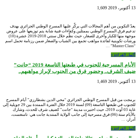
13 أكتوبر، 2019
1,609
يعدّ التكوين من أهم المجالات التي يركِّز عليها المسرح الوطني الجزائري بهدف
تدعيم فرق المسرح الوطني بممثلين وكفاءات فنية شابة يتم توزيعها على عروض
موجهة منها للكبار وأخرى للصغار، حيث نظّم خلال سنتي 2018-2019 عشرة (10)
ورشات تكوينية لفائدة مواهب تجمع بين الشباب والصغار ضمن رزنامة تحمل اسم
“Master Class” …
أكمل القراءة »
الأيام المسرحية للجنوب في طبعتها التاسعة 2019 “جانت”
ضيف الشرف.. وحضور فرق من الجنوب لإبراز مواهبهم..
13 أكتوبر، 2019
1,469
برمجت من قبل المسرح الوطني الجزائري “محي الدين بشطارزي” أيام المسرح
للجنوب في طبعتها التاسعة (09) لسنة 2019 خلال الفترة الممتدة بين 29 جويلية إلى
غاية 03 أوت 2019، حيث اختيرت مدينة “جانت” كضيف شرف للحدث، وشارك
بالأيام ستة (06) فرق مسرحية إلى جانب الولاية المنتدبة جانت هي: تامنغست،
أدرار، …
أكمل القراءة »