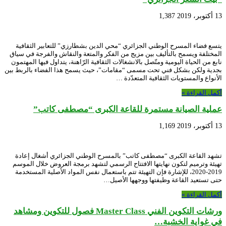
13 أكتوبر، 2019
1,387
يتسع فضاء المسرح الوطني الجزائري “محي الدين بشطارزي” للتعابير الثقافية
المختلفة ويسمح بالتأليف بين مزيج من الفكر والمتعة والنقاش والفرجة في سياق
نابع من الحياة اليومية ومتّصل بالانشغالات الثقافية الرّاهنة، يتداول فيها المهتمون
بجدية ولكن بشكل فني تحت مسمى “مقامات”، حيث يسمح هذا الفضاء بالربط بين
الأنواع والمستويات الثقافية المتعدّدة …
أكمل القراءة »
عملية الصيانة مستمرة للقاعة الكبرى “مصطفى كاتب”
13 أكتوبر، 2019
1,169
تشهد القاعة الكبرى “مصطفى كاتب” بالمسرح الوطني الجزائري أشغال إعادة
تهيئة وترميم لتكون نهايتها الافتتاح الرسمي لتشهد برمجة العروض خلال الموسم
2019-2020، للإشارة فإن التهيئة تتم باستعمال نفس المواد الأصلية المستخدمة
حتى تستعيد القاعة وظيفتها ووجهها الأصيل…
أكمل القراءة »
ورشات التكوين الفني Master Class فصول للتكوين ومشاهد
في غواية الخشبة…