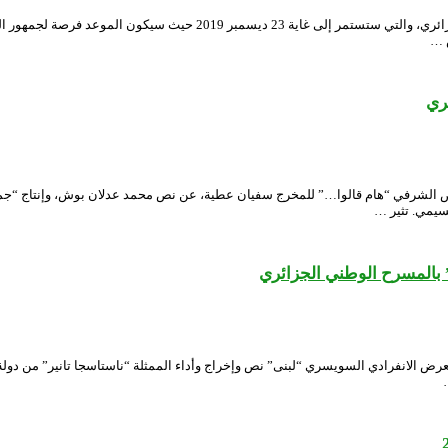
تنطلق أمسية اليوم الأربعاء “الأيام الوطنية للمسرح الأمازيغي” بالمسرح ال
ري
م السبت 19 أكتوبر 2019 بقاعة “الحاج عمر” العرض الشرفي “هام قالوا…” للمخرج سفيان عطية، عن نص محمد 
سيمي. تثير …
 بالمسرح الوطني الجزائري
بلت قاعة “حاج عمار” بالمسرح الوطني الجزائري يوم الأربعاء 16 أكتوبر 2019 العرض الانفرادي السويسري “لبنى” نص وإخراج و