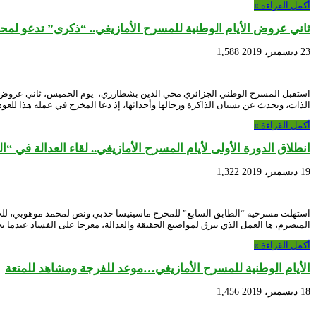
أكمل القراءة »
ثاني عروض الأيام الوطنية للمسرح الأمازيغي.. “ذكرى” تدعو لمحا
23 ديسمبر، 2019
1,588
استقبل المسرح الوطني الجزائري محي الدين بشطارزي، يوم الخميس، ثاني عروض الأي
الذات، وتحدث عن نسيان الذاكرة ورجالها وأحداثها، إذ دعا المخرج في عمله هذا للعود
أكمل القراءة »
انطلاق الدورة الأولى لأيام المسرح الأمازيغي.. لقاء العدالة في “ا
19 ديسمبر، 2019
1,322
استهلت مسرحية “الطابق السابع” للمخرج ماسينيسا حدبي ونص لمحمد موهوبي، للجهة
المنصرم، ها العمل الذي يترق لمواضيع الحقيقة والعدالة، معرجا على الفساد عندما ي
أكمل القراءة »
الأيام الوطنية للمسرح الأمازيغي…موعد للفرجة ومشاهد للمتعة
18 ديسمبر، 2019
1,456