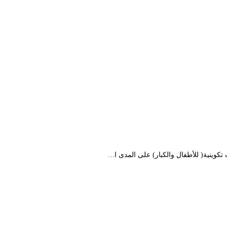
كوينية( للأطفال والكبار) على المدى ا…