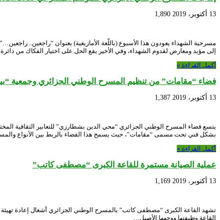
13 أكتوبر، 2019
1,890
مسرحية الشهداء يعودون هذا الأسبوع (باللّغة الأمازيغية) بعنوان “راجعين.. راجعين
إلى مؤيد ومعارض لقدوم الشهداء، وفي الأخير يقع الحل على اختيار الفكاك من دائرة
أكمل القراءة »
فضاء “مقامات” من تنظيم المسرح الوطني الجزائري وجمعية “بي
13 أكتوبر، 2019
1,387
يتسع فضاء المسرح الوطني الجزائري “محي الدين بشطارزي” للتعابير الثقافية المختلفة 
بشكل فني تحت مسمى “مقامات”، حيث يسمح هذا الفضاء بالربط بين الأنواع والمستوي
أكمل القراءة »
عملية الصيانة مستمرة للقاعة الكبرى “مصطفى كاتب”
13 أكتوبر، 2019
1,169
القاعة وظيفتها ووجهها الأصيل…