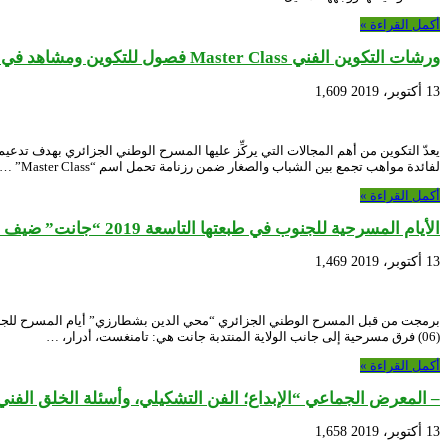
أكمل القراءة »
ورشات التكوين الفني Master Class فصول للتكوين ومشاهد في غواية الخشبة…
13 أكتوبر، 2019
1,609
لفائدة مواهب تجمع بين الشباب والصغار ضمن رزنامة تحمل اسم “Master Class” …
أكمل القراءة »
الأيام المسرحية للجنوب في طبعتها التاسعة 2019 “جانت” ضيف الشرف.. وحضور فرق من الجنوب لإبراز مواهبهم..
13 أكتوبر، 2019
1,469
(06) فرق مسرحية إلى جانب الولاية المنتدبة جانت هي: تامنغست، أدرار، …
أكمل القراءة »
– المعرض الجماعي “الإبداع؛ الفن التشكيلي، وأسئلة الخلق الفني
13 أكتوبر، 2019
1,658