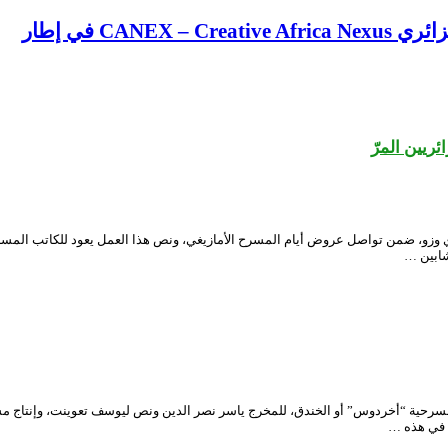
CA في إطار
يين المرّ
ي وزو، ضمن تواصل عروض أيام المسرح الأمازيغي، ونص هذا العمل يعود للكاتب المسر
شابين …
لوطني الجزائري محي الدين بشطارزي، يوم السبت 21 ديسمبر، مسرحية “أخردوس” أو الخندق، للمخرج ياسر نصر الدين و
ى في هذه …