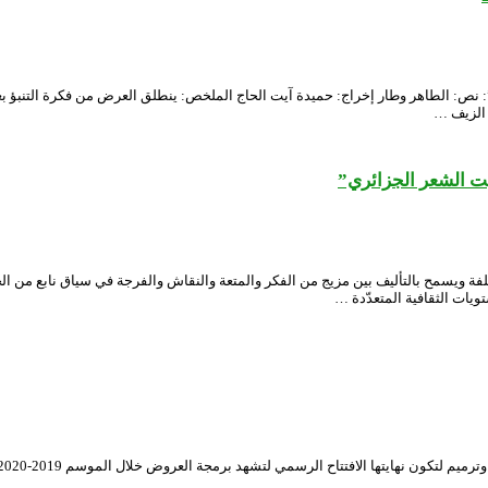
…”: نص: الطاهر وطار إخراج: حميدة آيت الحاج الملخص: ينطلق العرض من فكرة التنبؤ بع
 الزيف …
ت الشعر الجزائري”
ويسمح بالتأليف بين مزيج من الفكر والمتعة والنقاش والفرجة في سياق نابع من الحياة 
ات الثقافية المتعدّدة …