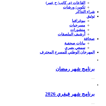
القاعات (م. كاتب/ ح عمر)
تكوين/ ورشات
شراء التذاكر
توثيق
بيوغرافيا
مسرحيات
منشورات
أرشيف الملصقات
صحافة
بيانات صحفية
سمعي بصري
المهرجان الوطني للمسرح المحترف
برنامج شهر رمضان
…
برنامج شهر فيفري 2026
…