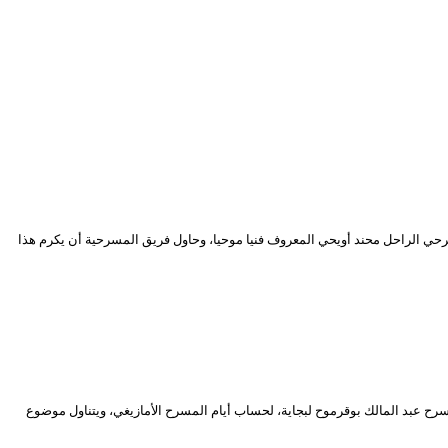
حي الراحل محند أويحي المعروف فنيا موحيا، وحاول فريق المسرحية أن يكرم هذا
نص ليوسف تعوينت، وإنتاج مسرح عبد المالك بوقرموح لبجاية، لحساب أيام المسرح الأمازيغي، ويتناول موضوع