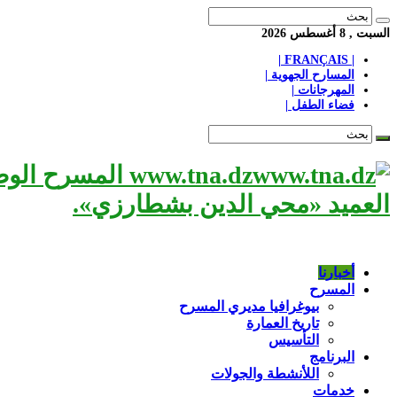
السبت , 8 أغسطس 2026
| FRANÇAIS |
المسارح الجهوية |
المهرجانات |
فضاء الطفل |
www.tna.dz الم
العميد «محي الدين بشطارزي».
أخبارنا
المسرح
بيوغرافيا مديري المسرح
تاريخ العمارة
التأسيس
البرنامج
اللأنشطة والجولات
خدمات