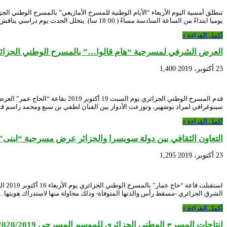
يوميا ابتداءً من الساعة السادسة مساءً ( 18:00 سا). يتخلل الحدث يوم دراسي يناقش …
أكمل القراءة »
العرض الشرفي لمسرحية “هام قالوا…” بالمسرح الوطني الجزائ
23 أكتوبر، 2019
1,400
قدم المسرح الوطني الجزائري يو
سينوغرافي لمراد بوشهير، وتوزعت الأدوار بين الفنان لطفي بن سبع ومحمد راسم ق
أكمل القراءة »
التعاون الثقافي بين دولة سويسرا والجزائر عرض مسرحية “لبنى”
23 أكتوبر، 2019
1,295
استق
الشرق الجزائري -مسقط رأس والدتها المتوفاة- وذلك محاولة منها لاستدراك هويتها…
أكمل القراءة »
إنتاجات المسرح الوطني الجزائري للموسم المسرحي 2020/2019