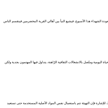
ودة الشهداء هذا الأسبوع، فيشيع النبأ بين أهالي القرية المخضرمين فينقسم الناس
اليومية ومتّصل بالانشغالات الثقافية الرّاهنة، يتداول فيها المهتمون بجدية ولكن
تشهد القاعة الكبرى “مصطفى كاتب” بالمسرح الوطني الجزائري أشغال إعادة تهيئة وترميم لتكون نهايتها الافتتاح الرسمي لتشهد برمجة العروض خلال الموسم 2019-2020، للإشارة فإن التهيئة تتم باستعمال نفس المواد الأصلية المستخدمة حتى تستعيد