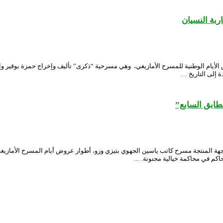
ربة النسيان
ام الوطنية للمسرح الأمازيغي، وهي مسرحية “ذكرى” تأليف وإخراج حمزة بوقير وإنتا
ة إلى التاريخ …
لطابق السابع”
 المنتجة مسرح كاتب ياسين الجهوي بتيزي وزو، أطوار عروض أيام المسرح الأمازيغي
حاكم في محاكمة خيالية مجنونة. …