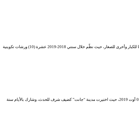
يعدّ التكوين من أهم المجالات التي يركِّز عليها المسرح الوطني الجزائري بهدف تدعيم فرق المسرح الوطني بممثلين وكفاءات فنية شابة يتم توزيعها على عروض موجهة منها للكبار وأخرى للصغار، حيث نظّم خلال سنتي 2018-2019 عشرة (10) ورشات تكوينية
برمجت من قبل المسرح الوطني الجزائري “محي الدين بشطارزي” أيام المسرح للجنوب في طبعتها التاسعة (09) لسنة 2019 خلال الفترة الممتدة بين 29 جويلية إلى غاية 03 أوت 2019، حيث اختيرت مدينة “جانت” كضيف شرف للحدث، وشارك بالأيام ستة