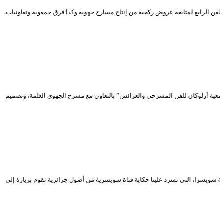
وطني الجزائري، والتي ستستمر إلى غاية 23 ديسمبر 2019 حيث سيكون الموعد فرصة لجمهور الفن الرابع لمتابعة عروض ركحية من إنتاج مسارح جهوية وكذا فرق جمعوية وتعاونيات،
عدلان بوش، وإنتاج “جمعية أرلوكان للفن المسرحي والعرائس” بالتعاون مع مسرح الجهوي العلمة، وتصميم
أداء الممثلة “ناستاسجا تانير” من دولة سويسرا، التي تسرد علينا حكاية فتاة سويسرية من أصول جزائرية تقوم بزيارة إلى