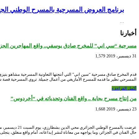
برنامج العروض المسرحية بالمسرح الوطني الجزائري NEX – Creative Africa Nexus
…
أخبارنا
مسرحية “سي اني” للمخرج صادق يوسفي.. واقع المهاجرين الجزائر
31 ديسمبر، 2019
1,579
قدم المخرج صادق مسرحية “سين اني” التي أنتجتها التعاونية المسرحية مشاهو بتيز
المسرحي نظير ما قدمه للمسرح الأمازيغي من أعمال جميلة. تروي المسرحية قصة 
أكمل القراءة »
من إنتاج مسرح بجاية .. واقع الفنان وتحدياته في “أخردوس”
23 ديسمبر، 2019
1,668
عرضت بالمسرح ا
حال الفنان في الجزائر، وما يواجهه من معاناة لنشر إبداعاته، أمام واقع منغلق، يتجل