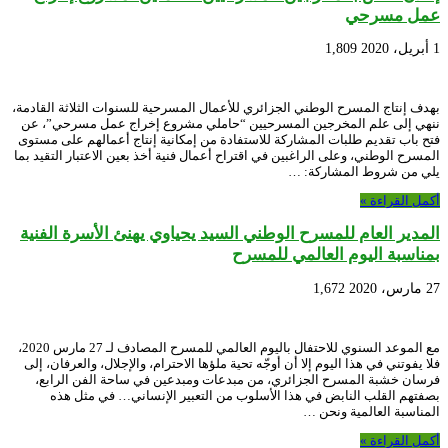
عمل مسرحي
1 أبريل، 2020
1,809
بهدف إنتاج المسرح الوطني الجزائري للأعمال المسرحية للسنوات الثلاثة القادمة،
ننهي إلى علم المخرجين المسرحيين “حاملي مشروع إخراج عمل مسرحي”، عن
فتح باب تقديم طلبات المشاركة للاستفادة من إمكانية إنتاج أعمالهم على مستوى
المسرح الوطني، وعلى الراغبين في اقتراح أعمال فنية أخذ بعين الاعتبار التقيد بما
يلي من شروط المشاركة: …
أكمل القراءة »
المدير العام للمسرح الوطني السيد يحياوي يهنئ الأسرة الفنية
بمناسبة اليوم العالمي للمسرح
27 مارس، 2020
1,672
مع الموعد السنوي للاحتفال باليوم العالمي للمسرح المصادف لـ 27 مارس 2020،
فلا يفوتني في هذا اليوم إلا أن أوجّه تحية ملؤها الاحترام، والإجلال، والعرفان، إلى
فرسان خشبة المسرح الجزائري، من مبدعات ومبدعين في ساحة الفن الرابع،
بصفتهم القلب النابض في هذا الأسلوب من التعبير الإنساني… في مثل هذه
المناسبة العالمية ونحن …
أكمل القراءة »