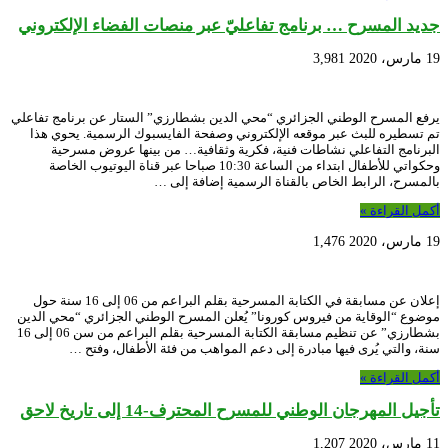
جديد المسرح … برنامج تفاعليّ عبر منصات الفضاء الإلكتروني
19 مارس، 2020
3,981
يرفع المسرح الوطني الجزائري “محي الدين بشطارزي” الستار عن برنامج تفاعلي
تم تسطيره للبث عبر موقعه الإلكتروني وصفحة الفايسبوك الرسمية. يحوي هذا
البرنامج التفاعلي نشاطات فنية، فكرية وثقافية… من بينها عروض مسرحية
وحكواتي للأطفال ابتداء من الساعة 10:30 صباحا عبر قناة اليوتيوب الخاصة
بالمسرح، الرابط الخاص بالقناة الرسمية إضافة إلى …
أكمل القراءة »
19 مارس، 2020
1,476
إعلان عن مسابقة في الكتابة المسرحية بقلم البراعم من 06 إلى 16 سنة حول
موضوع “الوقاية من فيروس كورونا” يُعلن المسرح الوطني الجزائري “محي الدين
بشطارزي” عن تنظيم مسابقة الكتابة المسرحية بقلم البراعم من سن 06 إلى 16
سنة، والتي يُرى فيها مبادرة إلى دعم المواهب من فئة الأطفال، وفتح …
أكمل القراءة »
تأجيل المهرجان الوطني للمسرح المحترف-14 إلى تاريخ لاحق
11 مارس، 2020
1,207