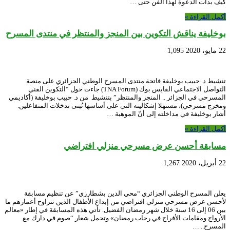
كيف بدأت الدعوة لهذا الفن حتى …
أكمل القراءة »
بوخليفة يناقش التكوين بين المنجز والمنتظر في منتدى المسرح
22 مايو، 2020
1,095
تنشيط د. حبيب بوخليفة فاتحة منتدى المسرح الوطني الجزائري على منصة
التواصل الاجتماعي الفايس بوك (TNA Forum) جاءت حول “التكوين الفني
المسرحي في الجزائر .. المنجز والمنتظر” بتنشيط من د. حبيب بوخليفة (أكاديمي
ومخرج مسرحي)، مستهلا إشكاليته التي على أساسها تُبنى تدخلات المتفاعلين.
أشار بوخليفة في مداخلته إلى أنّ الموهبة …
أكمل القراءة »
مسابقة أحسن عرض مسرحي منزلي افتراضي
22 أبريل، 2020
1,267
يعلن المسرح الوطني الجزائري “محي الدين بشطارزي” عن تنظيم مسابقة
لأحسن عرض مسرحي منزلي افتراضي من إبداع الأطفال الذين تتراوح أعمارهم ما
بين 06 إلى 16 سنة خلال شهر رمضان الفضيل. تأتي هذه المسابقة في إطار «معالم
الأرواح ومقامات الأفراح في رحاب رمضان» وتحمل شعار “صوم في دارك مع
المسرح.. …