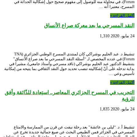
Forum)، في محاولة منه للوصول إلى مفهوم صحيح حول إشكالية الحداثة في
المسرح، معتبرا أنه …
أكمل القراءة »
النقد المسرحي ما بعد معركة صراع الأنساق
24 مايو، 2020
1,310
تنشيط د. عبد الحليم بوشراكي كان لمنتدى المسرح الوطني الجزائري (TNA
Forum) في عدده المخصص لـ “أسئلة النقد المسرحي ما بعد صراع الأنساق”
بتنشيط الدكتور عبد الحليم بوشراكي (ناقد مسرحي وأستاذ جامعي)، مشيرا في
بداية تدخله على أنّ إشكاليته تنصب تحديد حول النقد الثقافي بما يتيحه من إمكانية
تأسيس وعي …
أكمل القراءة »
التجريب في المسرح الجزائري المعاصر.. استِعادة للذّائقة وأفق
للرؤية
24 مايو، 2020
1,835
تنشيط أ. د. “ليلى بن عائشة” بعد رحلة نيفت عن قرن من الممارسة والامتاع
المسرحي في الجزائر فمن الطبيعي البحث عن صيغ جمالية جديدة تخرج عن
القوالب التقليدية وتعطي ميلادا لأسلوب فرجوي يلبي حاجة المتلقي وفق استثناءات