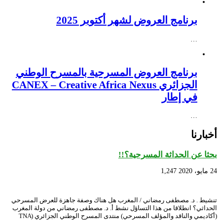
برنامج العروض لشهر أكتوبر 2025
…
برنامج العروض المسرحية بالمسرح الوطني
الجزائري CANEX – Creative Africa Nexus
في إطار
…
أخبارنا
بحثا عن الحداثة المسرحية؟!!
24 مايو، 2020
1,247
تنشيط . د. مصطفى رمضاني / المغرب هل هناك وصفة جاهزة للعرض المسرحي
الحداثي؟ انطلاقا من هذا التساؤل نشط أ. د. مصطفى رمضاني من دولة المغرب
(أكاديمي والناقد والمؤلف المسرحي) منتدى المسرح الوطني الجزائري (TNA