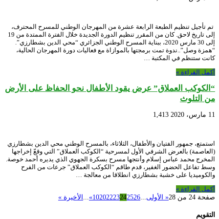
تم تأجيل تنظيم الطبعة الرابعة عشرة من المهرجان الوطني للمسرح المحترف،
إلى تاريخ لاحق. كان من المقرر تنظيم الدورة الجديدة خلال الفترة الممتدة من 19
إلى 30 مارس 2020، ببناية المسرح الوطني الجزائري “محي الدين بشطارزي”.
“همزة وصل”..ندوة تمت برمجتها بالموازاة مع فعاليات دورة المهرجان الحالية،
كانت ستنظم في المكتبة …
أكمل القراءة »
“الكوكب العملاق” عرض يقود الأطفال نحو الحفاظ على الأرض
من التلوث
11 مارس، 2020
1,413
استمتع، جمهور الفتيان والأطفال، الثلاثاء، بالمسرح الوطني محي الدين بشطارزي
(العاصمة) بالعرض الشرفي الأول لمسرحية “الكوكب العملاق” التي وقعّ إخراجها
المخرج محمد عباس إسلام وأنتجها مسرح بسكرة الجهوي الذي يديره أحمد خوصة.
وسط تفاعل الحضور الغفير، قدم طاقم “الكوكب العملاق” جرعات من الفرح
والكوميديا على خشبة بشطارزي انطلاقا من معالجة …
أكمل القراءة »
صفحة 24 من 28
« الأولى
...
26
25
24
23
22
20
10
»
...
الأخيرة »
التقويم