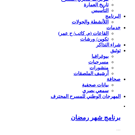
تاريخ العمارة
التأسيس
البرنامج
اللأنشطة والجولات
خدمات
القاعات (م. كاتب/ ح عمر)
تكوين/ ورشات
شراء التذاكر
توثيق
بيوغرافيا
مسرحيات
منشورات
أرشيف الملصقات
صحافة
بيانات صحفية
سمعي بصري
المهرجان الوطني للمسرح المحترف
برنامج شهر رمضان
…