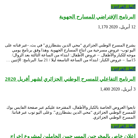
أكمل القراءة »
البرنامج الإفتراضي للمسارح الجهوية
12 أبريل، 2020
1,170
يشرع المسرح الوطني الجزائري “محي الدين بشطارزي” في بث، -عبر قناته على
اليو توب- عروض مسرحية من انتاج المسارح الجهوية. وهذا وفق برنامج يومي
موجه للكبار والأطفال. – عروض الأطفال: ابتداء من الساعة الثالثة بعد الزوال/
15سا. – عروض الكبار: ابتداء من الساعة التاسعة ليلا / 21 سا. البرنامج: الإثنين …
أكمل القراءة »
البرنامج التفاعلي للمسرح الوطني الجزائري لشهر أفريل 2020
3 أبريل، 2020
1,400
تابعوا العروض الخاصة بالكبار والأطفال، المقترحة عليكم عبر صفحة الفايس بوك
للمسرح الوطني الجزائري “محي الدين بشطارزي”. وعلى اليو توب عبر قناتنا:
المسرح الوطني الجزائري.
أكمل القراءة »
إعلان خاص بالمخرجين المسرحيين الحاملين لمشروع إخراج