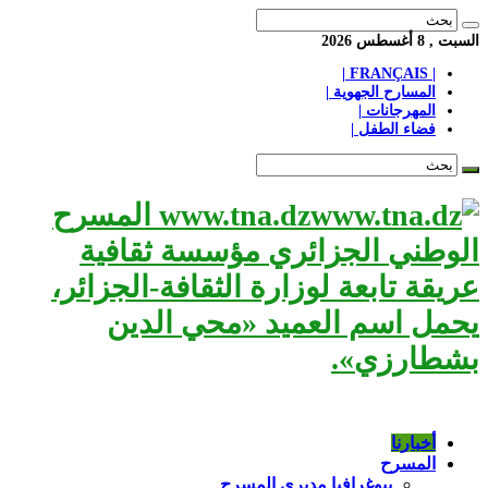
السبت , 8 أغسطس 2026
| FRANÇAIS |
المسارح الجهوية |
المهرجانات |
فضاء الطفل |
www.tna.dz المسرح
الوطني الجزائري مؤسسة ثقافية
عريقة تابعة لوزارة الثقافة-الجزائر،
يحمل اسم العميد «محي الدين
بشطارزي».
أخبارنا
المسرح
بيوغرافيا مديري المسرح