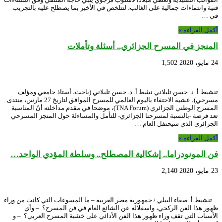
فنية وانتماءات جمالية على الغالب، لتتلخص في الأخير بما يصطلح عليه بالتجريب
في …
أكمل القراءة »
المنجز في المسرح الجزائري.. أسئلة وتأملات
24 مايو، 2020
1,502
تنشيط أ. د. حسن تليلاني نشط أ. د. حسن تليلاني (باحث، أستاذ حامعي ومؤلف
مسرحي)، عشية الاحتفاء باليوم العالمي للمسرح الموافق لتاريخ 27 مارس، منتدى
المسرح الوطني الجزائري (TNA Forum)، موضحا في مقدم مداخلته أنّ المناسبة
تعد فرصة -بالنسبة لمسرحنا الجزائري- للتأمل والمساءلة حول المنجز المسرحي
الجزائري الذي سيحتفل العام …
أكمل القراءة »
فن المونودراما.. إشكالية المصطلح.. وسلطة المؤدي الواحد…
23 مايو، 2020
2,140
تنشيط أ. صفاء البيلي / جمهورية مصر العربية – ما المسوغات التي كانت من وراء
ظهور هذا الفن الركحي، واسقلاله عن الشائع العام في فن المسرح؟ – وأي
الأسباب التي تقف وراء ظهور هذا الفن الأدائي على خشبة المسرح العربي؟ – و