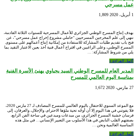
عمل مسرحي
1 أبريل، 2020
1,809
بهدف إنتاج المسرح الوطني الجزائري للأعمال المسرحية للسنوات الثلاثة القادمة،
ننهي إلى علم المخرجين المسرحيين “حاملي مشروع إخراج عمل مسرحي”، عن
فتح باب تقديم طلبات المشاركة للاستفادة من إمكانية إنتاج أعمالهم على مستوى
المسرح الوطني، وعلى الراغبين في اقتراح أعمال فنية أخذ بعين الاعتبار التقيد بما
يلي من شروط المشاركة: …
أكمل القراءة »
المدير العام للمسرح الوطني السيد يحياوي يهنئ الأسرة الفنية
بمناسبة اليوم العالمي للمسرح
27 مارس، 2020
1,672
مع الموعد السنوي للاحتفال باليوم العالمي للمسرح المصادف لـ 27 مارس 2020،
فلا يفوتني في هذا اليوم إلا أن أوجّه تحية ملؤها الاحترام، والإجلال، والعرفان، إلى
فرسان خشبة المسرح الجزائري، من مبدعات ومبدعين في ساحة الفن الرابع،
بصفتهم القلب النابض في هذا الأسلوب من التعبير الإنساني… في مثل هذه
المناسبة العالمية ونحن …
أكمل القراءة »