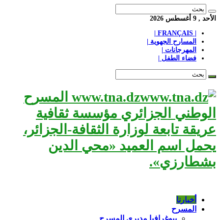
الأحد , 9 أغسطس 2026
| FRANÇAIS |
المسارح الجهوية |
المهرجانات |
فضاء الطفل |
www.tna.dz المسرح
الوطني الجزائري مؤسسة ثقافية
عريقة تابعة لوزارة الثقافة-الجزائر،
يحمل اسم العميد «محي الدين
بشطارزي».
أخبارنا
المسرح
بيوغرافيا مديري المسرح