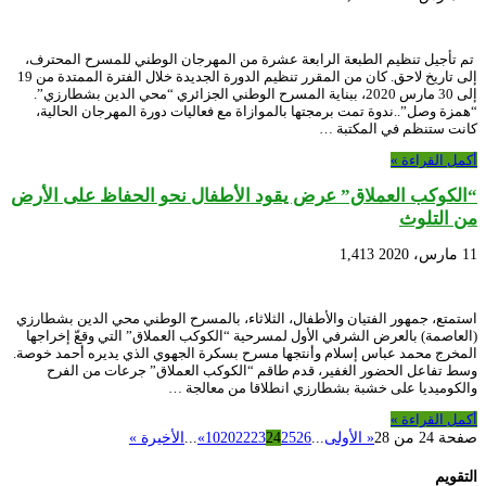
تم تأجيل تنظيم الطبعة الرابعة عشرة من المهرجان الوطني للمسرح المحترف،
إلى تاريخ لاحق. كان من المقرر تنظيم الدورة الجديدة خلال الفترة الممتدة من 19
إلى 30 مارس 2020، ببناية المسرح الوطني الجزائري “محي الدين بشطارزي”.
“همزة وصل”..ندوة تمت برمجتها بالموازاة مع فعاليات دورة المهرجان الحالية،
كانت ستنظم في المكتبة …
أكمل القراءة »
“الكوكب العملاق” عرض يقود الأطفال نحو الحفاظ على الأرض
من التلوث
11 مارس، 2020
1,413
استمتع، جمهور الفتيان والأطفال، الثلاثاء، بالمسرح الوطني محي الدين بشطارزي
(العاصمة) بالعرض الشرفي الأول لمسرحية “الكوكب العملاق” التي وقعّ إخراجها
المخرج محمد عباس إسلام وأنتجها مسرح بسكرة الجهوي الذي يديره أحمد خوصة.
وسط تفاعل الحضور الغفير، قدم طاقم “الكوكب العملاق” جرعات من الفرح
والكوميديا على خشبة بشطارزي انطلاقا من معالجة …
أكمل القراءة »
صفحة 24 من 28
« الأولى
...
26
25
24
23
22
20
10
»
...
الأخيرة »
التقويم