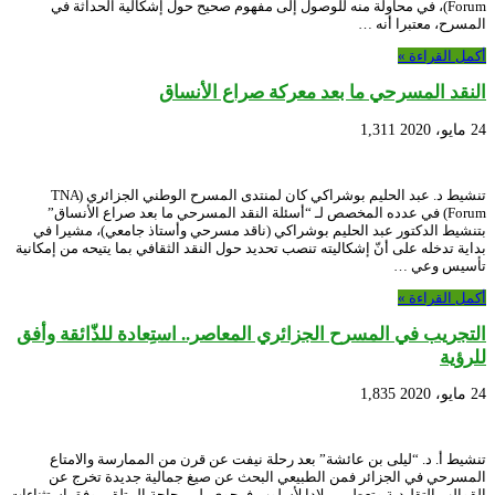
Forum)، في محاولة منه للوصول إلى مفهوم صحيح حول إشكالية الحداثة في
المسرح، معتبرا أنه …
أكمل القراءة »
النقد المسرحي ما بعد معركة صراع الأنساق
24 مايو، 2020
1,311
تنشيط د. عبد الحليم بوشراكي كان لمنتدى المسرح الوطني الجزائري (TNA
Forum) في عدده المخصص لـ “أسئلة النقد المسرحي ما بعد صراع الأنساق”
بتنشيط الدكتور عبد الحليم بوشراكي (ناقد مسرحي وأستاذ جامعي)، مشيرا في
بداية تدخله على أنّ إشكاليته تنصب تحديد حول النقد الثقافي بما يتيحه من إمكانية
تأسيس وعي …
أكمل القراءة »
التجريب في المسرح الجزائري المعاصر.. استِعادة للذّائقة وأفق
للرؤية
24 مايو، 2020
1,835
تنشيط أ. د. “ليلى بن عائشة” بعد رحلة نيفت عن قرن من الممارسة والامتاع
المسرحي في الجزائر فمن الطبيعي البحث عن صيغ جمالية جديدة تخرج عن
القوالب التقليدية وتعطي ميلادا لأسلوب فرجوي يلبي حاجة المتلقي وفق استثناءات