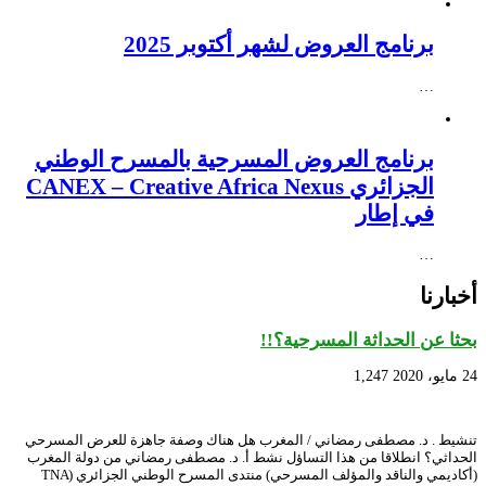
برنامج العروض لشهر أكتوبر 2025
…
برنامج العروض المسرحية بالمسرح الوطني
الجزائري CANEX – Creative Africa Nexus
في إطار
…
أخبارنا
بحثا عن الحداثة المسرحية؟!!
24 مايو، 2020
1,247
تنشيط . د. مصطفى رمضاني / المغرب هل هناك وصفة جاهزة للعرض المسرحي
الحداثي؟ انطلاقا من هذا التساؤل نشط أ. د. مصطفى رمضاني من دولة المغرب
(أكاديمي والناقد والمؤلف المسرحي) منتدى المسرح الوطني الجزائري (TNA