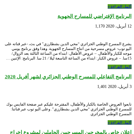
أكمل القراءة »
البرنامج الإفتراضي للمسارح الجهوية
12 أبريل، 2020
1,170
يشرع المسرح الوطني الجزائري “محي الدين بشطارزي” في بث، -عبر قناته على
اليو توب- عروض مسرحية من انتاج المسارح الجهوية. وهذا وفق برنامج يومي
موجه للكبار والأطفال. – عروض الأطفال: ابتداء من الساعة الثالثة بعد الزوال/
15سا. – عروض الكبار: ابتداء من الساعة التاسعة ليلا / 21 سا. البرنامج: الإثنين …
أكمل القراءة »
البرنامج التفاعلي للمسرح الوطني الجزائري لشهر أفريل 2020
3 أبريل، 2020
1,401
تابعوا العروض الخاصة بالكبار والأطفال، المقترحة عليكم عبر صفحة الفايس بوك
للمسرح الوطني الجزائري “محي الدين بشطارزي”. وعلى اليو توب عبر قناتنا:
المسرح الوطني الجزائري.
أكمل القراءة »
إعلان خاص بالمخرجين المسرحيين الحاملين لمشروع إخراج