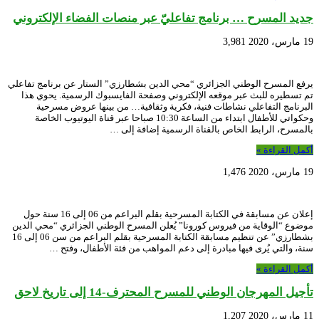
جديد المسرح … برنامج تفاعليّ عبر منصات الفضاء الإلكتروني
19 مارس، 2020
3,981
يرفع المسرح الوطني الجزائري “محي الدين بشطارزي” الستار عن برنامج تفاعلي
تم تسطيره للبث عبر موقعه الإلكتروني وصفحة الفايسبوك الرسمية. يحوي هذا
البرنامج التفاعلي نشاطات فنية، فكرية وثقافية… من بينها عروض مسرحية
وحكواتي للأطفال ابتداء من الساعة 10:30 صباحا عبر قناة اليوتيوب الخاصة
بالمسرح، الرابط الخاص بالقناة الرسمية إضافة إلى …
أكمل القراءة »
19 مارس، 2020
1,476
إعلان عن مسابقة في الكتابة المسرحية بقلم البراعم من 06 إلى 16 سنة حول
موضوع “الوقاية من فيروس كورونا” يُعلن المسرح الوطني الجزائري “محي الدين
بشطارزي” عن تنظيم مسابقة الكتابة المسرحية بقلم البراعم من سن 06 إلى 16
سنة، والتي يُرى فيها مبادرة إلى دعم المواهب من فئة الأطفال، وفتح …
أكمل القراءة »
تأجيل المهرجان الوطني للمسرح المحترف-14 إلى تاريخ لاحق
11 مارس، 2020
1,207