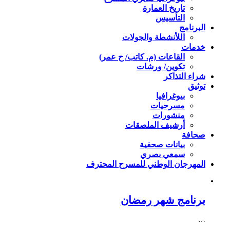
تاريخ العمارة
التأسيس
البرنامج
اللأنشطة والجولات
خدمات
القاعات (م. كاتب/ ح عمر)
تكوين/ ورشات
شراء التذاكر
توثيق
بيوغرافيا
مسرحيات
منشورات
أرشيف الملصقات
صحافة
بيانات صحفية
سمعي بصري
المهرجان الوطني للمسرح المحترف
برنامج شهر رمضان
…