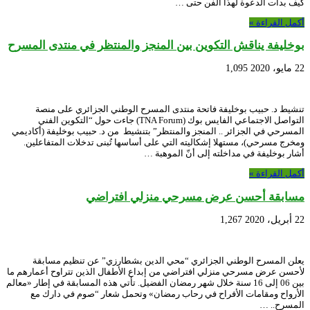
كيف بدأت الدعوة لهذا الفن حتى …
أكمل القراءة »
بوخليفة يناقش التكوين بين المنجز والمنتظر في منتدى المسرح
22 مايو، 2020
1,095
تنشيط د. حبيب بوخليفة فاتحة منتدى المسرح الوطني الجزائري على منصة
التواصل الاجتماعي الفايس بوك (TNA Forum) جاءت حول “التكوين الفني
المسرحي في الجزائر .. المنجز والمنتظر” بتنشيط من د. حبيب بوخليفة (أكاديمي
ومخرج مسرحي)، مستهلا إشكاليته التي على أساسها تُبنى تدخلات المتفاعلين.
أشار بوخليفة في مداخلته إلى أنّ الموهبة …
أكمل القراءة »
مسابقة أحسن عرض مسرحي منزلي افتراضي
22 أبريل، 2020
1,267
يعلن المسرح الوطني الجزائري “محي الدين بشطارزي” عن تنظيم مسابقة
لأحسن عرض مسرحي منزلي افتراضي من إبداع الأطفال الذين تتراوح أعمارهم ما
بين 06 إلى 16 سنة خلال شهر رمضان الفضيل. تأتي هذه المسابقة في إطار «معالم
الأرواح ومقامات الأفراح في رحاب رمضان» وتحمل شعار “صوم في دارك مع
المسرح.. …