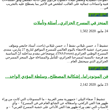
فنية وانتماءات جمالية على الغالب، لتتلخص في الأخير بما يصطلح عليه بالتجريب
في …
أكمل القراءة »
المنجز في المسرح الجزائري.. أسئلة وتأملات
24 مايو، 2020
1,502
تنشيط أ. د. حسن تليلاني نشط أ. د. حسن تليلاني (باحث، أستاذ حامعي ومؤلف
مسرحي)، عشية الاحتفاء باليوم العالمي للمسرح الموافق لتاريخ 27 مارس، منتدى
المسرح الوطني الجزائري (TNA Forum)، موضحا في مقدم مداخلته أنّ المناسبة
تعد فرصة -بالنسبة لمسرحنا الجزائري- للتأمل والمساءلة حول المنجز المسرحي
الجزائري الذي سيحتفل العام …
أكمل القراءة »
فن المونودراما.. إشكالية المصطلح.. وسلطة المؤدي الواحد…
23 مايو، 2020
2,142
تنشيط أ. صفاء البيلي / جمهورية مصر العربية – ما المسوغات التي كانت من وراء
ظهور هذا الفن الركحي، واسقلاله عن الشائع العام في فن المسرح؟ – وأي
الأسباب التي تقف وراء ظهور هذا الفن الأدائي على خشبة المسرح العربي؟ – و