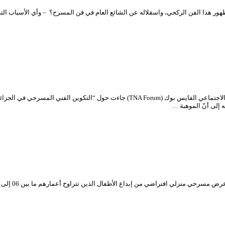
هور هذا الفن الركحي، واسقلاله عن الشائع العام في فن المسرح؟ – وأي الأسباب ال
تنشيط د. حبيب بوخليفة فاتحة منتدى المسرح الوطني الجزائري على منصة التواصل الاجتماعي 
ه إلى أنّ الموهبة …