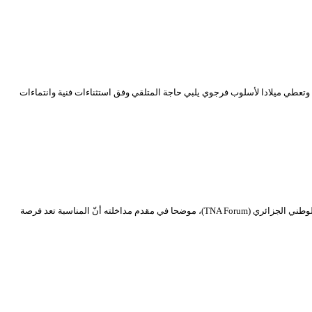
وتعطي ميلادا لأسلوب فرجوي يلبي حاجة المتلقي وفق استثناءات فنية وانتماءات
تنشيط أ. د. حسن تليلاني نشط أ. د. حسن تليلاني (باحث، أستاذ حامعي ومؤلف مسرحي)، عشية الاحتفاء باليوم العالمي للمسرح الموافق لتاريخ 27 مارس، منتدى المسرح الوطني الجزائري (TNA Forum)، موضحا في مقدم مداخلته أنّ المناسبة تعد فرصة