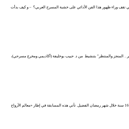
تي تقف وراء ظهور هذا الفن الأدائي على خشبة المسرح العربي؟ – و كيف بدأت
الفايس بوك (TNA Forum) جاءت حول “التكوين الفني المسرحي في الجزائر .. المنجز والمنتظر” بتنشيط من د. حبيب بوخليفة (أكاديمي ومخرج مسرحي)،
يعلن المسرح الوطني الجزائري “محي الدين بشطارزي” عن تنظيم مسابقة لأحسن عرض مسرحي منزلي افتراضي من إبداع الأطفال الذين تتراوح أعمارهم ما بين 06 إلى 16 سنة خلال شهر رمضان الفضيل. تأتي هذه المسابقة في إطار «معالم الأرواح