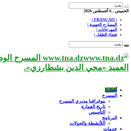
الخميس , 6 أغسطس 2026
| FRANÇAIS |
المسارح الجهوية |
المهرجانات |
فضاء الطفل |
www.tna.dz الم
العميد «محي الدين بشطارزي».
أخبارنا
المسرح
بيوغرافيا مديري المسرح
تاريخ العمارة
التأسيس
البرنامج
اللأنشطة والجولات
خدمات