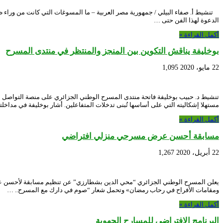
تنشيط أ. صفاء البيلي / جمهورية مصر العربية – ما المسوغات التي كانت من وراء ظ
الدعوة لهذا الفن حتى …
أكمل القراءة »
بوخليفة يناقش التكوين بين المنجز والمنتظر في منتدى المسرح
22 مايو، 2020
1,095
مستهلا إشكاليته التي على أساسها تُبنى تدخلات المتفاعلين. أشار بوخليفة في مداخلت
أكمل القراءة »
مسابقة أحسن عرض مسرحي منزلي افتراضي
22 أبريل، 2020
1,267
ومقامات الأفراح في رحاب رمضان» وتحمل شعار “صوم في دارك مع المسرح.. …
أكمل القراءة »
البرنامج الإفتراضي للمسارح الجهوية