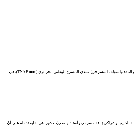
تنشيط . د. مصطفى رمضاني / المغرب هل هناك وصفة جاهزة للعرض المسرحي الحداثي؟ انطلاقا من هذا التساؤل نشط أ. د. مصطفى رمضاني من دولة المغرب (أكاديمي والناقد والمؤلف المسرحي) منتدى المسرح الوطني الجزائري (TNA Forum)، في
بعد صراع الأنساق” بتنشيط الدكتور عبد الحليم بوشراكي (ناقد مسرحي وأستاذ جامعي)، مشيرا في بداية تدخله على أنّ