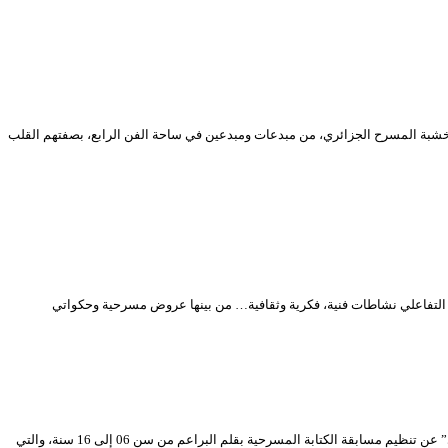
الاحترام، والإجلال، والعرفان، إلى فرسان خشبة المسرح الجزائري، من مبدعات ومبدعين في ساحة الفن الرابع، بصفتهم القلب
 التفاعلي نشاطات فنية، فكرية وثقافية… من بينها عروض مسرحية وحكواتي
إعلان عن مسابقة في الكتابة المسرحية بقلم البراعم من 06 إلى 16 سنة حول موضوع “الوقاية من فيروس كورونا” يُعلن المسرح الوطني الجزائري “محي الدين بشطارزي” عن تنظيم مسابقة الكتابة المسرحية بقلم البراعم من سن 06 إلى 16 سنة، والتي