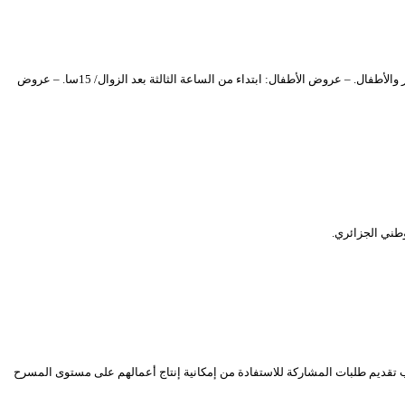
يشرع المسرح الوطني الجزائري “محي الدين بشطارزي” في بث، -عبر قناته على اليو توب- عروض مسرحية من انتاج المسارح الجهوية. وهذا وفق برنامج يومي موجه للكبار والأطفال. – عروض الأطفال: ابتداء من الساعة الثالثة بعد الزوال/ 15سا. – عروض
وطني الجزائري.
تقديم طلبات المشاركة للاستفادة من إمكانية إنتاج أعمالهم على مستوى المسرح