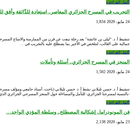
أكمل القراءة »
التجريب في المسرح الجزائري المعاصر.. استِعادة للذّائقة وأفق لل
24 مايو، 2020
1,834
تنشيط أ. د. “ليلى بن عائشة” بعد رحلة نيفت عن قرن من الممارسة والامتاع المسرح
جمالية على الغالب، لتتلخص في الأخير بما يصطلح عليه بالتجريب في …
أكمل القراءة »
المنجز في المسرح الجزائري.. أسئلة وتأملات
24 مايو، 2020
1,502
-بالنسبة لمسرحنا الجزائري- للتأمل والمساءلة حول المنجز المسرحي الجزائري الذ
أكمل القراءة »
فن المونودراما.. إشكالية المصطلح.. وسلطة المؤدي الواحد…
23 مايو، 2020
2,138