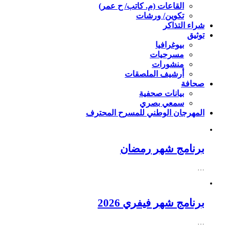
القاعات (م. كاتب/ ح عمر)
تكوين/ ورشات
شراء التذاكر
توثيق
بيوغرافيا
مسرحيات
منشورات
أرشيف الملصقات
صحافة
بيانات صحفية
سمعي بصري
المهرجان الوطني للمسرح المحترف
برنامج شهر رمضان
…
برنامج شهر فيفري 2026
…