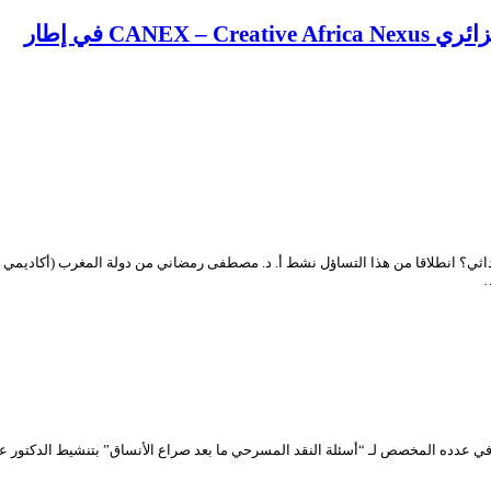
CA في إطار
…
يط د. عبد الحليم بوشراكي كان لمنتدى المسرح الوطني الجزائري (TNA Forum) في عدده المخصص لـ “أسئلة النقد المسرحي ما 