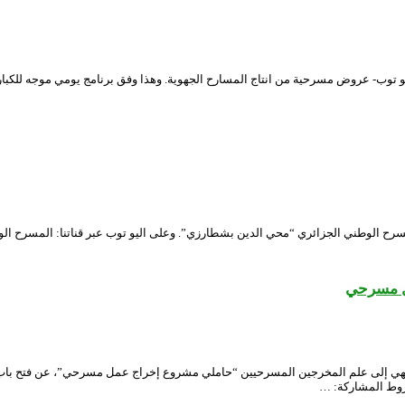
مسرح الوطني الجزائري “محي الدين بشطارزي”. وعلى اليو توب عبر قناتنا: المسرح ال
ل مسرحي
، ننهي إلى علم المخرجين المسرحيين “حاملي مشروع إخراج عمل مسرحي”، عن فتح باب 
شروط المشاركة: …