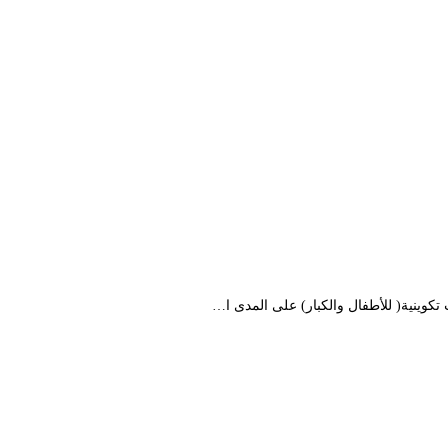
كوينية( للأطفال والكبار) على المدى ا…