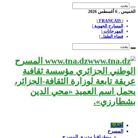
الخميس , 6 أغسطس 2026
| FRANÇAIS |
المسارح الجهوية |
المهرجانات |
فضاء الطفل |
www.tna.dz المسرح
الوطني الجزائري مؤسسة ثقافية
عريقة تابعة لوزارة الثقافة-الجزائر،
يحمل اسم العميد «محي الدين
بشطارزي».
أخبارنا
المسرح
بيوغرافيا مديري المسرح