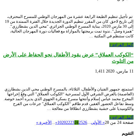
تم تأجيل تنظيم الطبعة الرابعة عشرة من المهرجان الوطني للمسرح المحترف،
إلى تاريخ لاحق. كان من المقرر تنظيم الدورة الجديدة خلال الفترة الممتدة من 19
إلى 30 مارس 2020، ببناية المسرح الوطني الجزائري “محي الدين بشطارزي”.
“همزة وصل”..ندوة تمت برمجتها بالموازاة مع فعاليات دورة المهرجان الحالية،
كانت ستنظم في المكتبة …
أكمل القراءة »
“الكوكب العملاق” عرض يقود الأطفال نحو الحفاظ على الأرض
من التلوث
11 مارس، 2020
1,411
استمتع، جمهور الفتيان والأطفال، الثلاثاء، بالمسرح الوطني محي الدين بشطارزي
(العاصمة) بالعرض الشرفي الأول لمسرحية “الكوكب العملاق” التي وقعّ إخراجها
المخرج محمد عباس إسلام وأنتجها مسرح بسكرة الجهوي الذي يديره أحمد خوصة.
وسط تفاعل الحضور الغفير، قدم طاقم “الكوكب العملاق” جرعات من الفرح
والكوميديا على خشبة بشطارزي انطلاقا من معالجة …
أكمل القراءة »
صفحة 24 من 28
« الأولى
...
26
25
24
23
22
20
10
»
...
الأخيرة »
التقويم