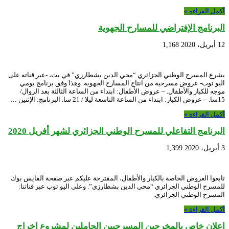
أكمل القراءة »
البرنامج الإفتراضي للمسارح الجهوية
12 أبريل، 2020
1,168
يشرع المسرح الوطني الجزائري “محي الدين بشطارزي” في بث، -عبر قناته على
اليو توب- عروض مسرحية من انتاج المسارح الجهوية. وهذا وفق برنامج يومي
موجه للكبار والأطفال. – عروض الأطفال: ابتداء من الساعة الثالثة بعد الزوال/
15سا. – عروض الكبار: ابتداء من الساعة التاسعة ليلا / 21 سا. البرنامج: الإثنين …
أكمل القراءة »
البرنامج التفاعلي للمسرح الوطني الجزائري لشهر أفريل 2020
3 أبريل، 2020
1,399
تابعوا العروض الخاصة بالكبار والأطفال، المقترحة عليكم عبر صفحة الفايس بوك
للمسرح الوطني الجزائري “محي الدين بشطارزي”. وعلى اليو توب عبر قناتنا:
المسرح الوطني الجزائري.
أكمل القراءة »
إعلان خاص بالمخرجين المسرحيين الحاملين لمشروع إخراج