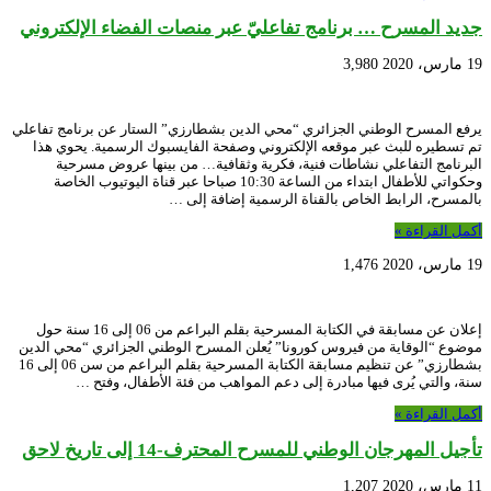
جديد المسرح … برنامج تفاعليّ عبر منصات الفضاء الإلكتروني
19 مارس، 2020
3,980
يرفع المسرح الوطني الجزائري “محي الدين بشطارزي” الستار عن برنامج تفاعلي
تم تسطيره للبث عبر موقعه الإلكتروني وصفحة الفايسبوك الرسمية. يحوي هذا
البرنامج التفاعلي نشاطات فنية، فكرية وثقافية… من بينها عروض مسرحية
وحكواتي للأطفال ابتداء من الساعة 10:30 صباحا عبر قناة اليوتيوب الخاصة
بالمسرح، الرابط الخاص بالقناة الرسمية إضافة إلى …
أكمل القراءة »
19 مارس، 2020
1,476
إعلان عن مسابقة في الكتابة المسرحية بقلم البراعم من 06 إلى 16 سنة حول
موضوع “الوقاية من فيروس كورونا” يُعلن المسرح الوطني الجزائري “محي الدين
بشطارزي” عن تنظيم مسابقة الكتابة المسرحية بقلم البراعم من سن 06 إلى 16
سنة، والتي يُرى فيها مبادرة إلى دعم المواهب من فئة الأطفال، وفتح …
أكمل القراءة »
تأجيل المهرجان الوطني للمسرح المحترف-14 إلى تاريخ لاحق
11 مارس، 2020
1,207