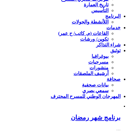
تاريخ العمارة
التأسيس
البرنامج
اللأنشطة والجولات
خدمات
القاعات (م. كاتب/ ح عمر)
تكوين/ ورشات
شراء التذاكر
توثيق
بيوغرافيا
مسرحيات
منشورات
أرشيف الملصقات
صحافة
بيانات صحفية
سمعي بصري
المهرجان الوطني للمسرح المحترف
برنامج شهر رمضان
…