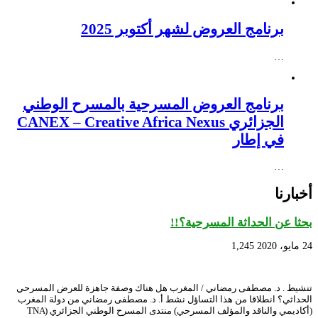
برنامج العروض لشهر أكتوبر 2025
…
برنامج العروض المسرحية بالمسرح الوطني
الجزائري CANEX – Creative Africa Nexus
في إطار
…
أخبارنا
بحثا عن الحداثة المسرحية؟!!
24 مايو، 2020
1,245
تنشيط . د. مصطفى رمضاني / المغرب هل هناك وصفة جاهزة للعرض المسرحي
الحداثي؟ انطلاقا من هذا التساؤل نشط أ. د. مصطفى رمضاني من دولة المغرب
(أكاديمي والناقد والمؤلف المسرحي) منتدى المسرح الوطني الجزائري (TNA