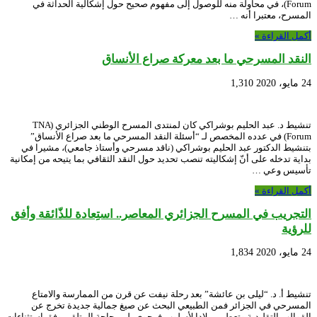
Forum)، في محاولة منه للوصول إلى مفهوم صحيح حول إشكالية الحداثة في
المسرح، معتبرا أنه …
أكمل القراءة »
النقد المسرحي ما بعد معركة صراع الأنساق
24 مايو، 2020
1,310
تنشيط د. عبد الحليم بوشراكي كان لمنتدى المسرح الوطني الجزائري (TNA
Forum) في عدده المخصص لـ “أسئلة النقد المسرحي ما بعد صراع الأنساق”
بتنشيط الدكتور عبد الحليم بوشراكي (ناقد مسرحي وأستاذ جامعي)، مشيرا في
بداية تدخله على أنّ إشكاليته تنصب تحديد حول النقد الثقافي بما يتيحه من إمكانية
تأسيس وعي …
أكمل القراءة »
التجريب في المسرح الجزائري المعاصر.. استِعادة للذّائقة وأفق
للرؤية
24 مايو، 2020
1,834
تنشيط أ. د. “ليلى بن عائشة” بعد رحلة نيفت عن قرن من الممارسة والامتاع
المسرحي في الجزائر فمن الطبيعي البحث عن صيغ جمالية جديدة تخرج عن
القوالب التقليدية وتعطي ميلادا لأسلوب فرجوي يلبي حاجة المتلقي وفق استثناءات