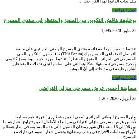
كيف بدأت الدعوة لهذا الفن حتى …
أكمل القراءة »
بوخليفة يناقش التكوين بين المنجز والمنتظر في منتدى المسرح
22 مايو، 2020
1,095
تنشيط د. حبيب بوخليفة فاتحة منتدى المسرح الوطني الجزائري على منصة
التواصل الاجتماعي الفايس بوك (TNA Forum) جاءت حول “التكوين الفني
المسرحي في الجزائر .. المنجز والمنتظر” بتنشيط من د. حبيب بوخليفة (أكاديمي
ومخرج مسرحي)، مستهلا إشكاليته التي على أساسها تُبنى تدخلات المتفاعلين.
أشار بوخليفة في مداخلته إلى أنّ الموهبة …
أكمل القراءة »
مسابقة أحسن عرض مسرحي منزلي افتراضي
22 أبريل، 2020
1,267
يعلن المسرح الوطني الجزائري “محي الدين بشطارزي” عن تنظيم مسابقة
لأحسن عرض مسرحي منزلي افتراضي من إبداع الأطفال الذين تتراوح أعمارهم ما
بين 06 إلى 16 سنة خلال شهر رمضان الفضيل. تأتي هذه المسابقة في إطار «معالم
الأرواح ومقامات الأفراح في رحاب رمضان» وتحمل شعار “صوم في دارك مع
المسرح.. …