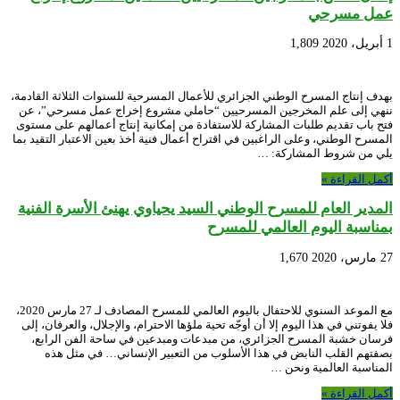
عمل مسرحي
1 أبريل، 2020
1,809
بهدف إنتاج المسرح الوطني الجزائري للأعمال المسرحية للسنوات الثلاثة القادمة،
ننهي إلى علم المخرجين المسرحيين “حاملي مشروع إخراج عمل مسرحي”، عن
فتح باب تقديم طلبات المشاركة للاستفادة من إمكانية إنتاج أعمالهم على مستوى
المسرح الوطني، وعلى الراغبين في اقتراح أعمال فنية أخذ بعين الاعتبار التقيد بما
يلي من شروط المشاركة: …
أكمل القراءة »
المدير العام للمسرح الوطني السيد يحياوي يهنئ الأسرة الفنية
بمناسبة اليوم العالمي للمسرح
27 مارس، 2020
1,670
مع الموعد السنوي للاحتفال باليوم العالمي للمسرح المصادف لـ 27 مارس 2020،
فلا يفوتني في هذا اليوم إلا أن أوجّه تحية ملؤها الاحترام، والإجلال، والعرفان، إلى
فرسان خشبة المسرح الجزائري، من مبدعات ومبدعين في ساحة الفن الرابع،
بصفتهم القلب النابض في هذا الأسلوب من التعبير الإنساني… في مثل هذه
المناسبة العالمية ونحن …
أكمل القراءة »