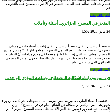
فنية وانتماءات جمالية على الغالب، لتتلخص في الأخير بما يصطلح عليه بالتجريب
في …
أكمل القراءة »
المنجز في المسرح الجزائري.. أسئلة وتأملات
24 مايو، 2020
1,502
تنشيط أ. د. حسن تليلاني نشط أ. د. حسن تليلاني (باحث، أستاذ حامعي ومؤلف
مسرحي)، عشية الاحتفاء باليوم العالمي للمسرح الموافق لتاريخ 27 مارس، منتدى
المسرح الوطني الجزائري (TNA Forum)، موضحا في مقدم مداخلته أنّ المناسبة
تعد فرصة -بالنسبة لمسرحنا الجزائري- للتأمل والمساءلة حول المنجز المسرحي
الجزائري الذي سيحتفل العام …
أكمل القراءة »
فن المونودراما.. إشكالية المصطلح.. وسلطة المؤدي الواحد…
23 مايو، 2020
2,138
تنشيط أ. صفاء البيلي / جمهورية مصر العربية – ما المسوغات التي كانت من وراء
ظهور هذا الفن الركحي، واسقلاله عن الشائع العام في فن المسرح؟ – وأي
الأسباب التي تقف وراء ظهور هذا الفن الأدائي على خشبة المسرح العربي؟ – و