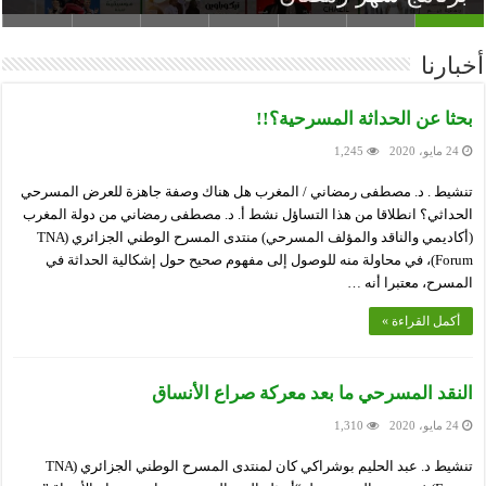
أخبارنا
بحثا عن الحداثة المسرحية؟!!
24 مايو، 2020
1,245
تنشيط . د. مصطفى رمضاني / المغرب هل هناك وصفة جاهزة للعرض المسرحي
الحداثي؟ انطلاقا من هذا التساؤل نشط أ. د. مصطفى رمضاني من دولة المغرب
(أكاديمي والناقد والمؤلف المسرحي) منتدى المسرح الوطني الجزائري (TNA
Forum)، في محاولة منه للوصول إلى مفهوم صحيح حول إشكالية الحداثة في
المسرح، معتبرا أنه …
أكمل القراءة »
النقد المسرحي ما بعد معركة صراع الأنساق
24 مايو، 2020
1,310
تنشيط د. عبد الحليم بوشراكي كان لمنتدى المسرح الوطني الجزائري (TNA