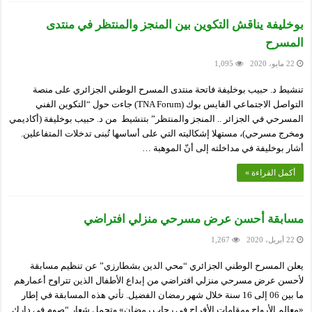
بوخليفة يناقش التكوين بين المنجز والمنتظر في منتدى
المسرح
22 مايو، 2020
1,095
تنشيط د. حبيب بوخليفة فاتحة منتدى المسرح الوطني الجزائري على منصة
التواصل الاجتماعي الفايس بوك (TNA Forum) جاءت حول “التكوين الفني
المسرحي في الجزائر .. المنجز والمنتظر” بتنشيط من د. حبيب بوخليفة (أكاديمي
ومخرج مسرحي)، مستهلا إشكاليته التي على أساسها تُبنى تدخلات المتفاعلين.
أشار بوخليفة في مداخلته إلى أنّ الموهبة …
أكمل القراءة »
مسابقة أحسن عرض مسرحي منزلي افتراضي
22 أبريل، 2020
1,267
يعلن المسرح الوطني الجزائري “محي الدين بشطارزي” عن تنظيم مسابقة
لأحسن عرض مسرحي منزلي افتراضي من إبداع الأطفال الذين تتراوح أعمارهم
ما بين 06 إلى 16 سنة خلال شهر رمضان الفضيل. تأتي هذه المسابقة في إطار
«معالم الأرواح ومقامات الأفراح في رحاب رمضان» وتحمل شعار “صوم في دارك