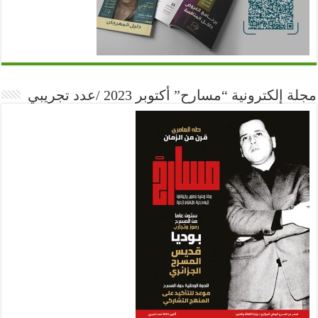
مجلة إلكترونية “مسارح” أكتوبر 2023 /عدد تجريبي