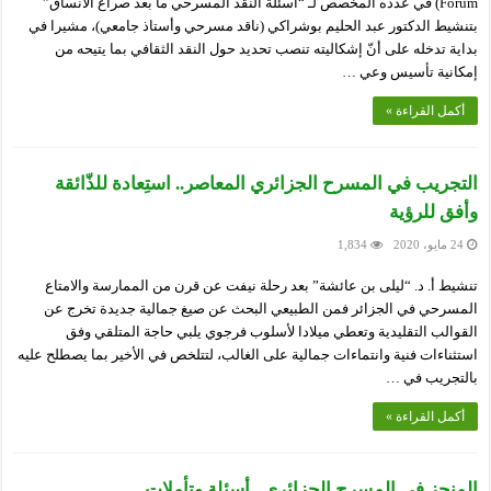
Forum) في عدده المخصص لـ “أسئلة النقد المسرحي ما بعد صراع الأنساق”
بتنشيط الدكتور عبد الحليم بوشراكي (ناقد مسرحي وأستاذ جامعي)، مشيرا في
بداية تدخله على أنّ إشكاليته تنصب تحديد حول النقد الثقافي بما يتيحه من
إمكانية تأسيس وعي …
أكمل القراءة »
التجريب في المسرح الجزائري المعاصر.. استِعادة للذّائقة
وأفق للرؤية
24 مايو، 2020
1,834
تنشيط أ. د. “ليلى بن عائشة” بعد رحلة نيفت عن قرن من الممارسة والامتاع
المسرحي في الجزائر فمن الطبيعي البحث عن صيغ جمالية جديدة تخرج عن
القوالب التقليدية وتعطي ميلادا لأسلوب فرجوي يلبي حاجة المتلقي وفق
استثناءات فنية وانتماءات جمالية على الغالب، لتتلخص في الأخير بما يصطلح عليه
بالتجريب في …
أكمل القراءة »
المنجز في المسرح الجزائري.. أسئلة وتأملات