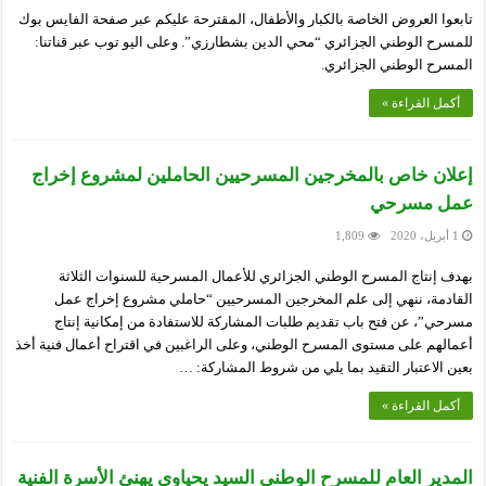
تابعوا العروض الخاصة بالكبار والأطفال، المقترحة عليكم عبر صفحة الفايس بوك
للمسرح الوطني الجزائري “محي الدين بشطارزي”. وعلى اليو توب عبر قناتنا:
المسرح الوطني الجزائري.
أكمل القراءة »
إعلان خاص بالمخرجين المسرحيين الحاملين لمشروع إخراج
عمل مسرحي
1 أبريل، 2020
1,809
بهدف إنتاج المسرح الوطني الجزائري للأعمال المسرحية للسنوات الثلاثة
القادمة، ننهي إلى علم المخرجين المسرحيين “حاملي مشروع إخراج عمل
مسرحي”، عن فتح باب تقديم طلبات المشاركة للاستفادة من إمكانية إنتاج
أعمالهم على مستوى المسرح الوطني، وعلى الراغبين في اقتراح أعمال فنية أخذ
بعين الاعتبار التقيد بما يلي من شروط المشاركة: …
أكمل القراءة »
المدير العام للمسرح الوطني السيد يحياوي يهنئ الأسرة الفنية