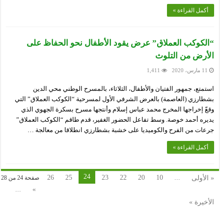
أكمل القراءة »
“الكوكب العملاق” عرض يقود الأطفال نحو الحفاظ على
الأرض من التلوث
11 مارس، 2020
1,411
استمتع، جمهور الفتيان والأطفال، الثلاثاء، بالمسرح الوطني محي الدين
بشطارزي (العاصمة) بالعرض الشرفي الأول لمسرحية “الكوكب العملاق” التي
وقعّ إخراجها المخرج محمد عباس إسلام وأنتجها مسرح بسكرة الجهوي الذي
يديره أحمد خوصة. وسط تفاعل الحضور الغفير، قدم طاقم “الكوكب العملاق”
جرعات من الفرح والكوميديا على خشبة بشطارزي انطلاقا من معالجة …
أكمل القراءة »
24
26
25
23
22
20
10
...
« الأولى
صفحة 24 من 28
...
»
الأخيرة »