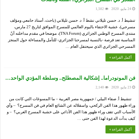
24 مايو، 2020
1,502
تنشيط أ. د. حسن تليلاني نشط أ. د. حسن تليلاني (باحث، أستاذ حامعي ومؤلف
مسرحي)، عشية الاحتفاء باليوم العالمي للمسرح الموافق لتاريخ 27 مارس،
منتدى المسرح الوطني الجزائري (TNA Forum)، موضحا في مقدم مداخلته أنّ
المناسبة تعد فرصة -بالنسبة لمسرحنا الجزائري- للتأمل والمساءلة حول المنجز
المسرحي الجزائري الذي سيحتفل العام …
أكمل القراءة »
فن المونودراما.. إشكالية المصطلح.. وسلطة المؤدي الواحد…
23 مايو، 2020
2,140
تنشيط أ. صفاء البيلي / جمهورية مصر العربية – ما المسوغات التي كانت من
وراء ظهور هذا الفن الركحي، واسقلاله عن الشائع العام في فن المسرح؟ – وأي
الأسباب التي تقف وراء ظهور هذا الفن الأدائي على خشبة المسرح العربي؟ – و
كيف بدأت الدعوة لهذا الفن حتى …
أكمل القراءة »