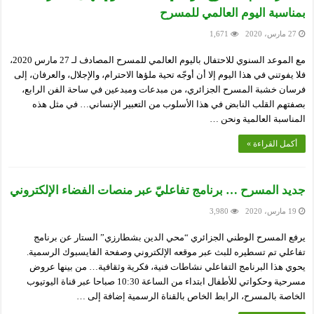
بمناسبة اليوم العالمي للمسرح
27 مارس، 2020
1,671
مع الموعد السنوي للاحتفال باليوم العالمي للمسرح المصادف لـ 27 مارس 2020،
فلا يفوتني في هذا اليوم إلا أن أوجّه تحية ملؤها الاحترام، والإجلال، والعرفان، إلى
فرسان خشبة المسرح الجزائري، من مبدعات ومبدعين في ساحة الفن الرابع،
بصفتهم القلب النابض في هذا الأسلوب من التعبير الإنساني… في مثل هذه
المناسبة العالمية ونحن …
أكمل القراءة »
جديد المسرح … برنامج تفاعليّ عبر منصات الفضاء الإلكتروني
19 مارس، 2020
3,980
يرفع المسرح الوطني الجزائري “محي الدين بشطارزي” الستار عن برنامج
تفاعلي تم تسطيره للبث عبر موقعه الإلكتروني وصفحة الفايسبوك الرسمية.
يحوي هذا البرنامج التفاعلي نشاطات فنية، فكرية وثقافية… من بينها عروض
مسرحية وحكواتي للأطفال ابتداء من الساعة 10:30 صباحا عبر قناة اليوتيوب
الخاصة بالمسرح، الرابط الخاص بالقناة الرسمية إضافة إلى …