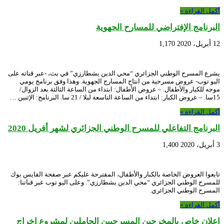
أكمل القراءة »
البرنامج الإفتراضي للمسارح الجهوية
12 أبريل، 2020
1,170
يشرع المسرح الوطني الجزائري “محي الدين بشطارزي” في بث، -عبر قناته على
اليو توب- عروض مسرحية من انتاج المسارح الجهوية. وهذا وفق برنامج يومي
موجه للكبار والأطفال. – عروض الأطفال: ابتداء من الساعة الثالثة بعد الزوال/
15سا. – عروض الكبار: ابتداء من الساعة التاسعة ليلا / 21 سا. البرنامج: الإثنين …
أكمل القراءة »
البرنامج التفاعلي للمسرح الوطني الجزائري لشهر أفريل 2020
3 أبريل، 2020
1,400
تابعوا العروض الخاصة بالكبار والأطفال، المقترحة عليكم عبر صفحة الفايس بوك
للمسرح الوطني الجزائري “محي الدين بشطارزي”. وعلى اليو توب عبر قناتنا:
المسرح الوطني الجزائري.
أكمل القراءة »
إعلان خاص بالمخرجين المسرحيين الحاملين لمشروع إخراج