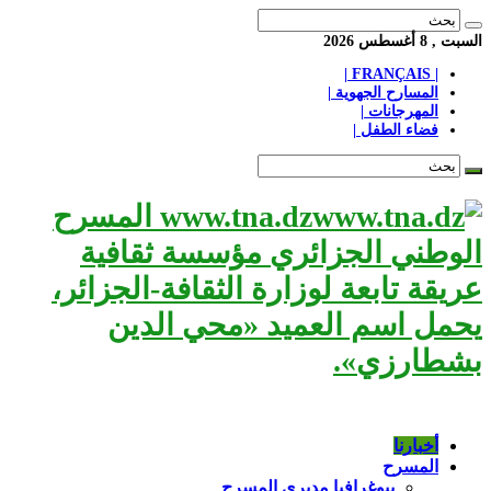
السبت , 8 أغسطس 2026
| FRANÇAIS |
المسارح الجهوية |
المهرجانات |
فضاء الطفل |
www.tna.dz المسرح
الوطني الجزائري مؤسسة ثقافية
عريقة تابعة لوزارة الثقافة-الجزائر،
يحمل اسم العميد «محي الدين
بشطارزي».
أخبارنا
المسرح
بيوغرافيا مديري المسرح