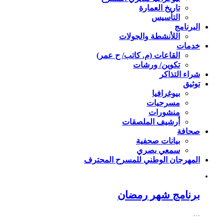
تاريخ العمارة
التأسيس
البرنامج
اللأنشطة والجولات
خدمات
القاعات (م. كاتب/ ح عمر)
تكوين/ ورشات
شراء التذاكر
توثيق
بيوغرافيا
مسرحيات
منشورات
أرشيف الملصقات
صحافة
بيانات صحفية
سمعي بصري
المهرجان الوطني للمسرح المحترف
برنامج شهر رمضان
…