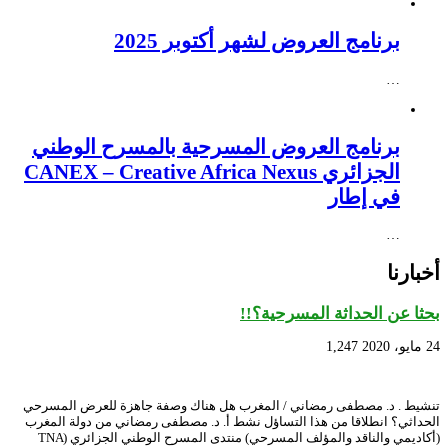
برنامج العروض لشهر أكتوبر 2025
…
برنامج العروض المسرحية بالمسرح الوطني
الجزائري CANEX – Creative Africa Nexus
في إطار
…
أخبارنا
بحثا عن الحداثة المسرحية؟!!
24 مايو، 2020
1,247
تنشيط . د. مصطفى رمضاني / المغرب هل هناك وصفة جاهزة للعرض المسرحي
الحداثي؟ انطلاقا من هذا التساؤل نشط أ. د. مصطفى رمضاني من دولة المغرب
(أكاديمي والناقد والمؤلف المسرحي) منتدى المسرح الوطني الجزائري (TNA