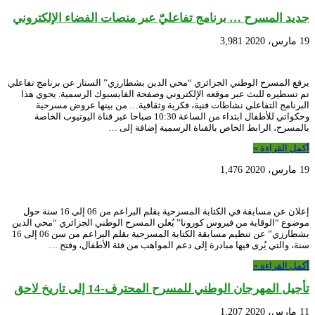
جديد المسرح … برنامج تفاعليّ عبر منصات الفضاء الإلكتروني
19 مارس، 2020
3,981
يرفع المسرح الوطني الجزائري “محي الدين بشطارزي” الستار عن برنامج تفاعلي
تم تسطيره للبث عبر موقعه الإلكتروني وصفحة الفايسبوك الرسمية. يحوي هذا
البرنامج التفاعلي نشاطات فنية، فكرية وثقافية… من بينها عروض مسرحية
وحكواتي للأطفال ابتداء من الساعة 10:30 صباحا عبر قناة اليوتيوب الخاصة
بالمسرح، الرابط الخاص بالقناة الرسمية إضافة إلى …
أكمل القراءة »
19 مارس، 2020
1,476
إعلان عن مسابقة في الكتابة المسرحية بقلم البراعم من 06 إلى 16 سنة حول
موضوع “الوقاية من فيروس كورونا” يُعلن المسرح الوطني الجزائري “محي الدين
بشطارزي” عن تنظيم مسابقة الكتابة المسرحية بقلم البراعم من سن 06 إلى 16
سنة، والتي يُرى فيها مبادرة إلى دعم المواهب من فئة الأطفال، وفتح …
أكمل القراءة »
تأجيل المهرجان الوطني للمسرح المحترف-14 إلى تاريخ لاحق
11 مارس، 2020
1,207