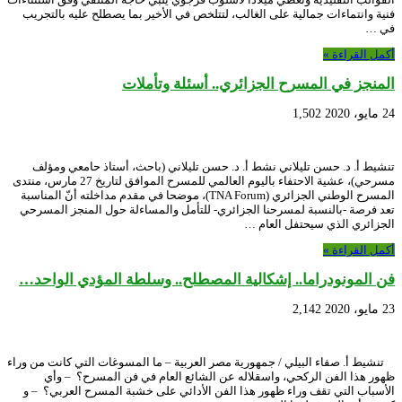
فنية وانتماءات جمالية على الغالب، لتتلخص في الأخير بما يصطلح عليه بالتجريب
في …
أكمل القراءة »
المنجز في المسرح الجزائري.. أسئلة وتأملات
24 مايو، 2020
1,502
تنشيط أ. د. حسن تليلاني نشط أ. د. حسن تليلاني (باحث، أستاذ حامعي ومؤلف
مسرحي)، عشية الاحتفاء باليوم العالمي للمسرح الموافق لتاريخ 27 مارس، منتدى
المسرح الوطني الجزائري (TNA Forum)، موضحا في مقدم مداخلته أنّ المناسبة
تعد فرصة -بالنسبة لمسرحنا الجزائري- للتأمل والمساءلة حول المنجز المسرحي
الجزائري الذي سيحتفل العام …
أكمل القراءة »
فن المونودراما.. إشكالية المصطلح.. وسلطة المؤدي الواحد…
23 مايو، 2020
2,142
تنشيط أ. صفاء البيلي / جمهورية مصر العربية – ما المسوغات التي كانت من وراء
ظهور هذا الفن الركحي، واسقلاله عن الشائع العام في فن المسرح؟ – وأي
الأسباب التي تقف وراء ظهور هذا الفن الأدائي على خشبة المسرح العربي؟ – و