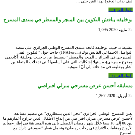
كيف بدأت الدعوة لهذا الفن حتى …
أكمل القراءة »
بوخليفة يناقش التكوين بين المنجز والمنتظر في منتدى المسرح
22 مايو، 2020
1,095
تنشيط د. حبيب بوخليفة فاتحة منتدى المسرح الوطني الجزائري على منصة
التواصل الاجتماعي الفايس بوك (TNA Forum) جاءت حول “التكوين الفني
المسرحي في الجزائر .. المنجز والمنتظر” بتنشيط من د. حبيب بوخليفة (أكاديمي
ومخرج مسرحي)، مستهلا إشكاليته التي على أساسها تُبنى تدخلات المتفاعلين.
أشار بوخليفة في مداخلته إلى أنّ الموهبة …
أكمل القراءة »
مسابقة أحسن عرض مسرحي منزلي افتراضي
22 أبريل، 2020
1,267
يعلن المسرح الوطني الجزائري “محي الدين بشطارزي” عن تنظيم مسابقة
لأحسن عرض مسرحي منزلي افتراضي من إبداع الأطفال الذين تتراوح أعمارهم ما
بين 06 إلى 16 سنة خلال شهر رمضان الفضيل. تأتي هذه المسابقة في إطار «معالم
الأرواح ومقامات الأفراح في رحاب رمضان» وتحمل شعار “صوم في دارك مع
المسرح.. …