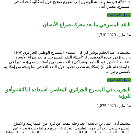
Forum)، في محاولة منه للوصول إلى مفهوم صحيح حول إشكالية الحداثة في
المسرح، معتبرا أنه …
أكمل القراءة »
النقد المسرحي ما بعد معركة صراع الأنساق
24 مايو، 2020
1,310
تنشيط د. عبد الحليم بوشراكي كان لمنتدى المسرح الوطني الجزائري (TNA
Forum) في عدده المخصص لـ “أسئلة النقد المسرحي ما بعد صراع الأنساق”
بتنشيط الدكتور عبد الحليم بوشراكي (ناقد مسرحي وأستاذ جامعي)، مشيرا في
بداية تدخله على أنّ إشكاليته تنصب تحديد حول النقد الثقافي بما يتيحه من إمكانية
تأسيس وعي …
أكمل القراءة »
التجريب في المسرح الجزائري المعاصر.. استِعادة للذّائقة وأفق
للرؤية
24 مايو، 2020
1,835
تنشيط أ. د. “ليلى بن عائشة” بعد رحلة نيفت عن قرن من الممارسة والامتاع
المسرحي في الجزائر فمن الطبيعي البحث عن صيغ جمالية جديدة تخرج عن
القوالب التقليدية وتعطي ميلادا لأسلوب فرجوي يلبي حاجة المتلقي وفق استثناءات