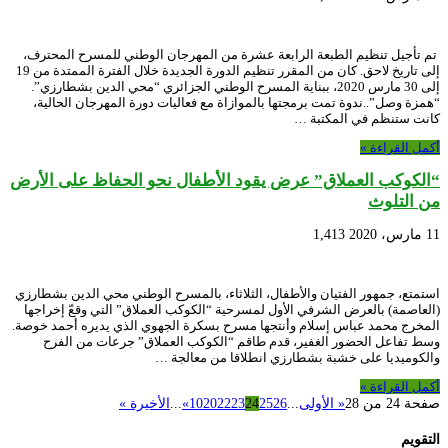
تم تأجيل تنظيم الطبعة الرابعة عشرة من المهرجان الوطني للمسرح المحترف،
إلى تاريخ لاحق. كان من المقرر تنظيم الدورة الجديدة خلال الفترة الممتدة من 19
إلى 30 مارس 2020، ببناية المسرح الوطني الجزائري “محي الدين بشطارزي”.
“همزة وصل”..ندوة تمت برمجتها بالموازاة مع فعاليات دورة المهرجان الحالية،
كانت ستنظم في المكتبة …
أكمل القراءة »
“الكوكب العملاق” عرض يقود الأطفال نحو الحفاظ على الأرض
من التلوث
11 مارس، 2020
1,413
استمتع، جمهور الفتيان والأطفال، الثلاثاء، بالمسرح الوطني محي الدين بشطارزي
(العاصمة) بالعرض الشرفي الأول لمسرحية “الكوكب العملاق” التي وقعّ إخراجها
المخرج محمد عباس إسلام وأنتجها مسرح بسكرة الجهوي الذي يديره أحمد خوصة.
وسط تفاعل الحضور الغفير، قدم طاقم “الكوكب العملاق” جرعات من الفرح
والكوميديا على خشبة بشطارزي انطلاقا من معالجة …
أكمل القراءة »
صفحة 24 من 28
« الأولى
...
26
25
24
23
22
20
10
»
...
الأخيرة »
التقويم