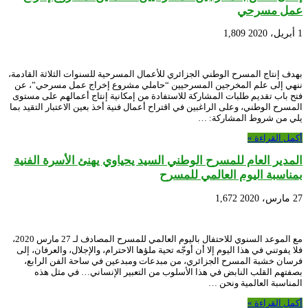
عمل مسرحي
1 أبريل، 2020
1,809
بهدف إنتاج المسرح الوطني الجزائري للأعمال المسرحية للسنوات الثلاثة القادمة،
ننهي إلى علم المخرجين المسرحيين “حاملي مشروع إخراج عمل مسرحي”، عن
فتح باب تقديم طلبات المشاركة للاستفادة من إمكانية إنتاج أعمالهم على مستوى
المسرح الوطني، وعلى الراغبين في اقتراح أعمال فنية أخذ بعين الاعتبار التقيد بما
يلي من شروط المشاركة: …
أكمل القراءة »
المدير العام للمسرح الوطني السيد يحياوي يهنئ الأسرة الفنية
بمناسبة اليوم العالمي للمسرح
27 مارس، 2020
1,672
مع الموعد السنوي للاحتفال باليوم العالمي للمسرح المصادف لـ 27 مارس 2020،
فلا يفوتني في هذا اليوم إلا أن أوجّه تحية ملؤها الاحترام، والإجلال، والعرفان، إلى
فرسان خشبة المسرح الجزائري، من مبدعات ومبدعين في ساحة الفن الرابع،
بصفتهم القلب النابض في هذا الأسلوب من التعبير الإنساني… في مثل هذه
المناسبة العالمية ونحن …
أكمل القراءة »