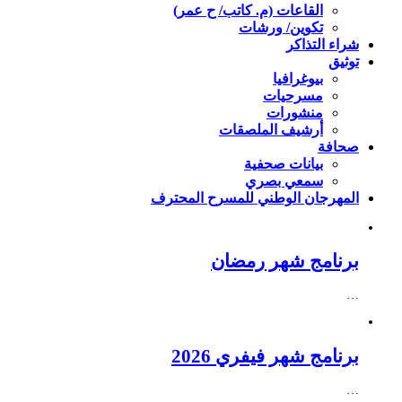
القاعات (م. كاتب/ ح عمر)
تكوين/ ورشات
شراء التذاكر
توثيق
بيوغرافيا
مسرحيات
منشورات
أرشيف الملصقات
صحافة
بيانات صحفية
سمعي بصري
المهرجان الوطني للمسرح المحترف
برنامج شهر رمضان
…
برنامج شهر فيفري 2026
…