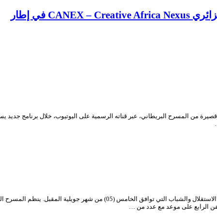
CA في إطار
يحتفل المسرح الوطني الجزائري “محي الدين بشطارزي”، بالذكرى المزدوجة لعيدي الاس
فن الرابع على موعد مع عدد من …