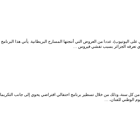
لى اليوتيوب)، عددا من العروض التي أنتجتها المسارح البريطانية. يأتي هذا البرنام
الذي تعرفه الجزائر بسبب تفشي فيروس …
سرح الوطني الجزائري، بالفنانين في يومهم الوطني المصادف لـ 08 جوان من كل سنة، وذلك من خلال تسطير برنامج احتفال
م الوطني للفنان، …