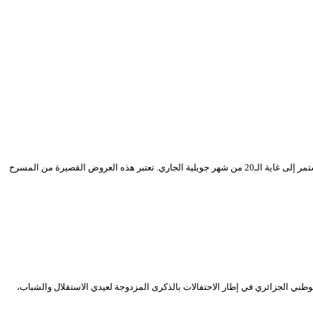
يشرع المسرح الوطني الجزائري، سهرة اليوم الأحد 05 جويلية 2020، في بث عروض قصيرة من المسرح البريطاني، عبر قناته الرسمية على اليوتيوب، خلال برنامج جديد يستمر إلى غاية الـ20 من شهر جويلية الجاري. تعتبر هذه العروض القصيرة من المسرح
تقلال والشباب التي توافق الخامس (05) من شهر جويلية المقبل. ينظم المسرح الوطني الجزائري في إطار الاحتفالات بالذكرى المزدوجة لعيدي الاستقلال والشباب،