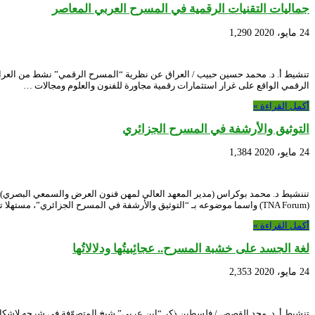
جماليات التقنيات الرقمية في المسرح العربي المعاصر
24 مايو، 2020
1,290
الرقمي الواقع على غرار استثمارات رقمية مجاورة للفنون والعلوم ومجالات …
أكمل القراءة »
التوثيق والأرشفة في المسرح الجزائري
24 مايو، 2020
1,384
تننشيط د. محمد بوكراس (مدير المعهد العالي لمهن فنون العرض والسمعي البصري) عل
(TNA Forum) واسما موضوعه بـ “التوثيق والأرشفة في المسرح الجزائري”، مستهلا تدخله …
أكمل القراءة »
لغة الجسد على خشبة المسرح.. عجائِبيتُها ودلالاتُها
24 مايو، 2020
2,353
تنشيط أ. د. مجد القصص / فلسطين ذكر “ابن عربي” شيخ المتصوّفة في شرحه لإشكالي