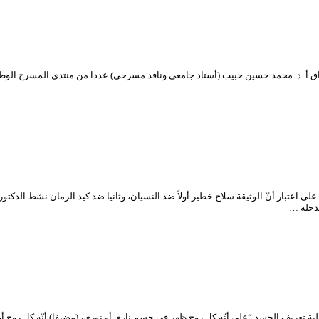
ى اعتبار أنّ الوثيقة سلاح خطير أولاً ضد النسيان، وثانيا ضد كيد الزمان نشط الد
ة تعريف الجسد “على أنّه كل روح ظهر في جسم ناري أو نوري، (مضيفا) أنّه كل روح 