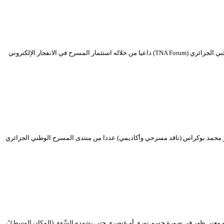
تنشيط أ. د. محمد حسين حبيب / العراق عن نظرية “المسرح الرقمي” نشط من العراق أ. د. محمد حسين حبيب (أستاذ جامعي وناقد مسرحي) عددا من منتدى المسرح الوطني الجزائري (TNA Forum) داعيا من خلاله استثمار المسرح في الانفجار الإلكتروني
كتور محمد بوكراس (ناقد مسرحي وأكاديمي) عددا من منتدى المسرح الوطني الجزائري
أو معنى ظهر في صورة جسم نوري أو عنصري حتى يشهده السِّوَى (المكان الوسط)”،