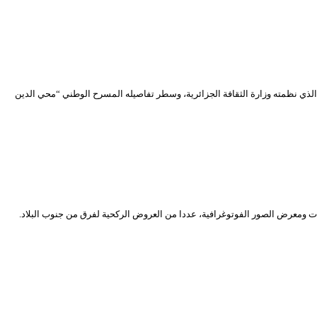
ج الذي نظمته وزارة الثقافة الجزائرية، وسطر تفاصيله المسرح الوطني “محي الدين
ي افتراضي يحوي إلى جانب التكريمات ومعرض الصور الفوتوغرافية، عددا من العروض الركحية لفرق من جنوب البلاد.