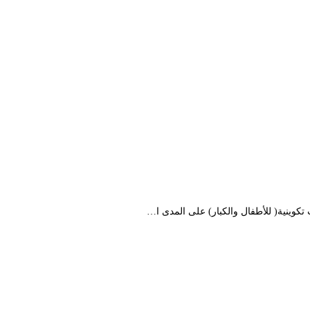
كوينية( للأطفال والكبار) على المدى ا…