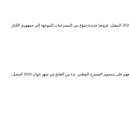
يواصل المسرح الوطني الجزائري بث برنامجه الافتراضي عبر قناته الرسمية على اليوتيوب. يحوي هذا البرنامج الافتراضي الذي سيستمر إلى غاية السادس من شهر جوان 2020 المقبل، عروضا عديدة تتنوع بين المسرحيات الموجهة إلى جمهوري الكبار
يعلم المسرح الوطني الجزائري، كل المخرجين المسرحيين “حاملي مشروع إخراج عمل مسرحي”، عن فتح باب تقديم طلبات مشاركاتهم للاستفادة من إمكانية إنتاج مشاريعهم على مستوى المسرح الوطني، بدء من الفاتح من شهر جوان 2020 المقبل،