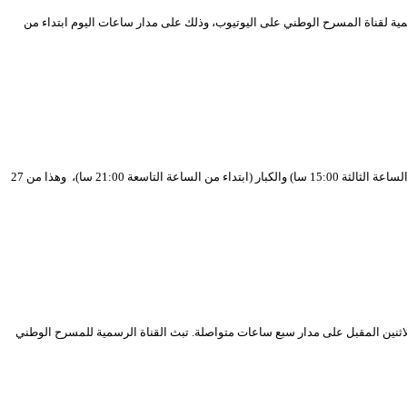
امجا متنوعا لعروض افتراضية على المنصة الرسمية لقناة المسرح الوطني على اليوتيوب، وذلك على مدار ساعات اليوم ابتداء من
المسرح الوطني الجزائري تواصل القناة الرسمية (يوتوب) للمسرح الوطني الجزائري بث البرنامج الافتراضي للمسارح الجهوية الموجه إلى جمهور الأطفال (ابتداء من تمام الساعة الثالثة 15:00 سا) والكبار (ابتداء من الساعة التاسعة 21:00 سا)، وهذا من 27
افتراضيا على قناته عبر اليوتيوب يوم الاثنين المقبل على مدار سبع ساعات متواصلة. تبث القناة الرسمية للمسرح الوطني