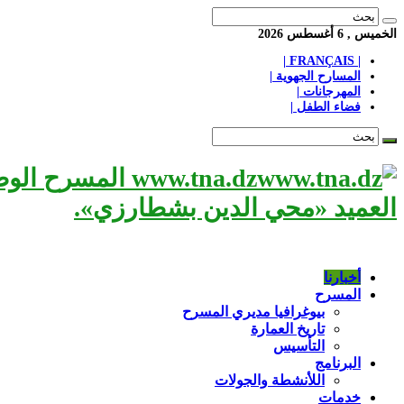
الخميس , 6 أغسطس 2026
| FRANÇAIS |
المسارح الجهوية |
المهرجانات |
فضاء الطفل |
www.tna.dz الم
العميد «محي الدين بشطارزي».
أخبارنا
المسرح
بيوغرافيا مديري المسرح
تاريخ العمارة
التأسيس
البرنامج
اللأنشطة والجولات
خدمات