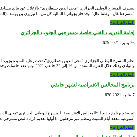
يتشرف المسرح الوطني الجزائري “محي الدين بشطارزي” بالإعلان عن نتائج مسابقة
“مسرحنا غال .. وطننا عال”. وقد فاز بجوائزنا المالية كل من:  تيزيري بن يوسف (المرتبة الأولى …
أكمل القراءة »
إقامة التدريب الفني خاصة بمسرحيي الجنوب الجزائري
26 يناير، 2021
675
نظم المسرح الوطني الجزائري “محي الدين بشطارزي”، تحت رعاية السيدة وزيرة الثق
والوادي وذلك خلال الفترة الممتدة من 16 إلى 22 جانفي 2021. وتم عقد جلسات وحصص هذه …
أكمل القراءة »
برنامج المجالس الافتراضية لشهر جانفي
7 يناير، 2021
820
أسبوعية تنعقد أيام السبت وتنظم عبر مرحلتين:  أولها تقديم قراءة لنص مسرحي على الساعة …
أكمل القراءة »