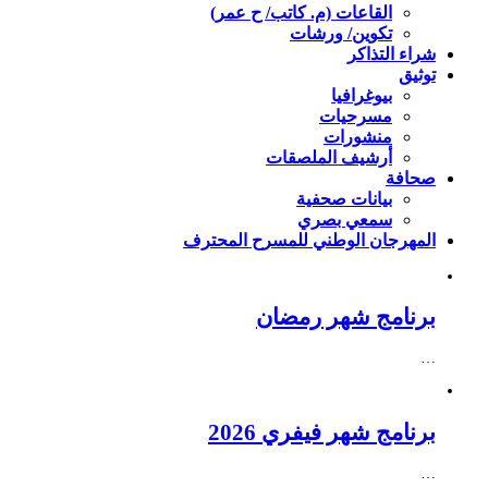
القاعات (م. كاتب/ ح عمر)
تكوين/ ورشات
شراء التذاكر
توثيق
بيوغرافيا
مسرحيات
منشورات
أرشيف الملصقات
صحافة
بيانات صحفية
سمعي بصري
المهرجان الوطني للمسرح المحترف
برنامج شهر رمضان
…
برنامج شهر فيفري 2026
…