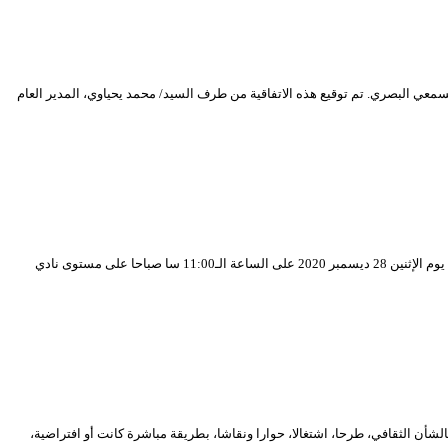
غوجية” مع المعهد العالي لمهن فنون العرض والسمعي البصري. تم توقيع هذه الاتفاقية من طرف السيد/ محمد يحياوي، المدير العام
ينظم المسرح الوطني الجزائري “محي الدين بشطارزي” حفل توقيع اتفاقية تعاون ومرافقة بيداغوجية بينه و بين المعهد العالي لمهن فنون العرض والسمعي البصري، وذلك يوم الإثنين 28 ديسمبر 2020 على الساعة الـ11:00 سا صباحا على مستوى نادي
، والمهتمون بالشأن الثقافي، طرحا، اشتغالا، حوارا ونقاشا، بطريقة مباشرة كانت أو افتراضية،