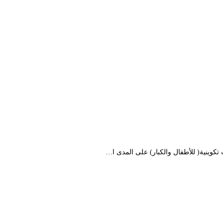
كوينية( للأطفال والكبار) على المدى ا…