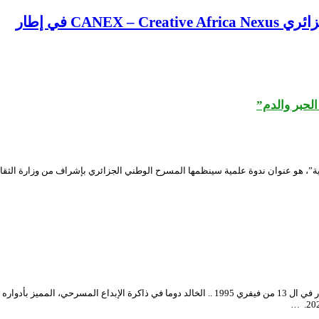
CA في إطار
الحبر والدم”
أحيا المسرح الوطني الجزائري، الذكرى ال 26 لرحيل فقيد الركح، الذي اغتالته يد الغدر في ال 13 من فيفر