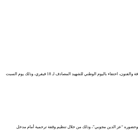
“الفنانون الشهداء .. جدلية الحبر والدم – دورة الشهيدين أحمد رضا حوحو ومحمد بودية”، هو عنوان ندوة علمية سينظمها المسرح الوطني الجزائري بإشراف من وزارة الثقافة والفنون، احتفاء باليوم الوطني للشهيد المصادف لـ 18 فيفري، وذلك يوم السبت
ي 1995 .. الخالد دوما في ذاكرة الإبداع المسرحي، المميز بأدواره وحضوره “عز الدين مجوبي”، وذلك من خلال تنظيم وقفة ترحمية أمام مدخل