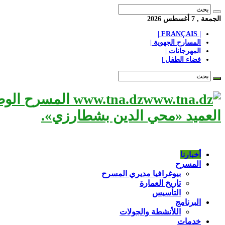
الجمعة , 7 أغسطس 2026
| FRANÇAIS |
المسارح الجهوية |
المهرجانات |
فضاء الطفل |
www.tna.dz الم
العميد «محي الدين بشطارزي».
أخبارنا
المسرح
بيوغرافيا مديري المسرح
تاريخ العمارة
التأسيس
البرنامج
اللأنشطة والجولات
خدمات