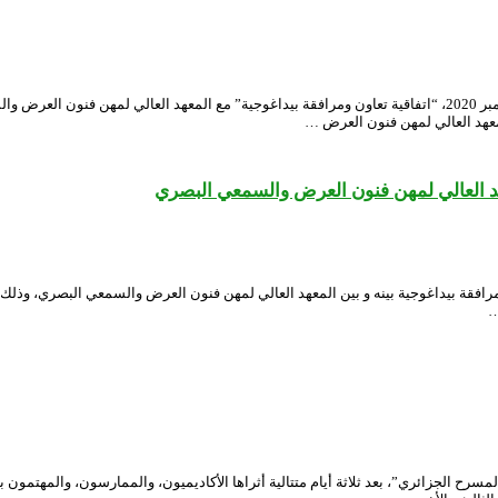
وقع المسرح الوطني الجزائري “محي الدين بشطارزي”، صبيحة اليوم الإثنين 28 ديسمبر 2020، “اتفاقية تعاون ومرافقة بيدا
عهد العالي لمهن فنون العرض …
عهد العالي لمهن فنون العرض والسمعي البصري
…
ة وصل –نقد التجربة حول المسرح الجزائري”، بعد ثلاثة أيام متتالية أثراها الأكاديميون، والممارسون