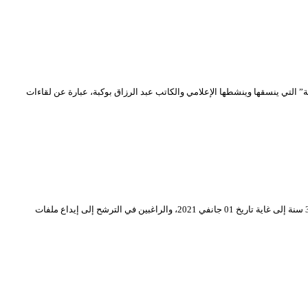
حي الدين بشطارزي” والذي سيتم بثه خلال شهر جانفي 2021 الجاري. هذه “المجالس الافتراضية” التي ينسقها وينشطها الإعلامي والكاتب عبد الرزاق بوكبة، عبارة عن لقاءات
تعلن وزارة الثقافة والفنون عن تنظيم المسابقة الوطنية لنيل جائزة رئيس الجمهورية للمبدعين الشباب “علي معاشي”. وتدعو المبدعين الشباب الذين تقل أعمارهم عن 35 سنة إلى غاية تاريخ 01 جانفي 2021، والراغبين في الترشح إلى إيداع ملفات