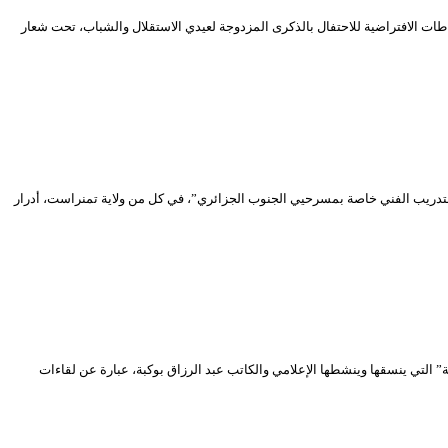
الافتراضية للاحتفال بالذكرى المزدوجة لعيدي الاستقلال والشباب، تحت شعار
لتدريب الفني خاصة بمسرحيي الجنوب الجزائري”، في كل من ولاية تمنراست، أدرار
حي الدين بشطارزي” والذي سيتم بثه خلال شهر جانفي 2021 الجاري. هذه “المجالس الافتراضية” التي ينسقها وينشطها الإعلامي والكاتب عبد الرزاق بوكبة، عبارة عن لقاءات