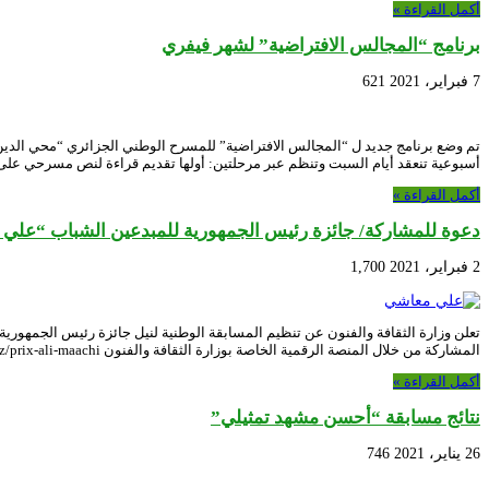
أكمل القراءة »
برنامج “المجالس الافتراضية” لشهر فيفري
7 فبراير، 2021
621
أسبوعية تنعقد أيام السبت وتنظم عبر مرحلتين: أولها تقديم قراءة لنص مسرحي على السا
أكمل القراءة »
دعوة للمشاركة/ جائزة رئيس الجمهورية للمبدعين الشباب “علي معا
2 فبراير، 2021
1,700
المشاركة من خلال المنصة الرقمية الخاصة بوزارة الثقافة والفنون https://e-servicesculture.dz/prix-ali-maachi/ أو على مستوى …
أكمل القراءة »
نتائج مسابقة “أحسن مشهد تمثيلي”
26 يناير، 2021
746