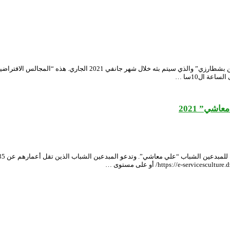
تم وضع برنامج جديد ل “المجالس الافتراضية” للمسرح الوطني الجزائري “م
عة ال10سا …
شي” 2021