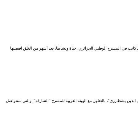
كاتب في المسرح الوطني الجزائري، حياة ونشاطا، بعد أشهر من الغلق اقتضتها
 الجزائري “محي الدين بشطارزي”، بالتعاون مع الهيئة العربية للمسرح “الشارقة”، والتي ستتواصل