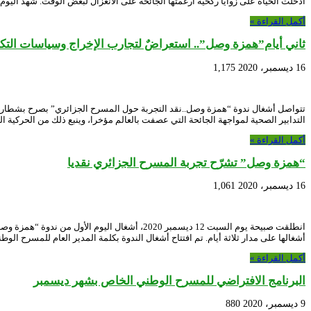
أدخلت الحياة على زوايا ركحية أرغمتها الجائحة على الانعزال لبعض الوقت. شهد اليوم 
أكمل القراءة »
ثاني أيام”همزة وصل”.. استعراضٌ لتجارب الإخراج وسياسات الت
16 ديسمبر، 2020
1,175
تتواصل أشغال ندوة “همزة وصل..نقد التجربة حول المسرح الجزائري” بصرح بشطارزي 
التدابير الصحية لمواجهة الجائحة التي عصفت بالعالم مؤخرا، وينبع ذلك من الحركية ا
أكمل القراءة »
“همزة وصل” تشرّح تجربة المسرح الجزائري نقديا
16 ديسمبر، 2020
1,061
انطلقت صبيحة يوم السبت 12 ديسمبر 2020، أشغا
أشغالها على مدار ثلاثة أيام. تم افتتاح أشغال الندوة بكلمة المدير العام للمسرح الو
أكمل القراءة »
البرنامج الافتراضي للمسرح الوطني الخاص بشهر ديسمبر
9 ديسمبر، 2020
880