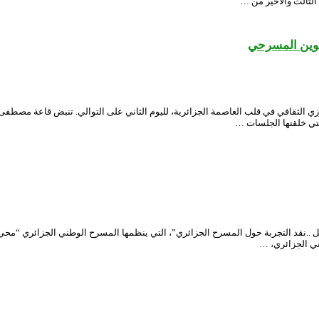
الثالث والأخير من …
كوين المسرحي
الثقافي في قلب العاصمة الجزائرية، لليوم الثاني على التوالي. تنبض قاعة مصطفى 
لتي خلقتها الجلسات …
ل اليوم الأول من ندوة “همزة وصل ..نقد التجربة حول المسرح الجزائري”، التي ينظمها المسرح الوطني
طني الجزائري، …