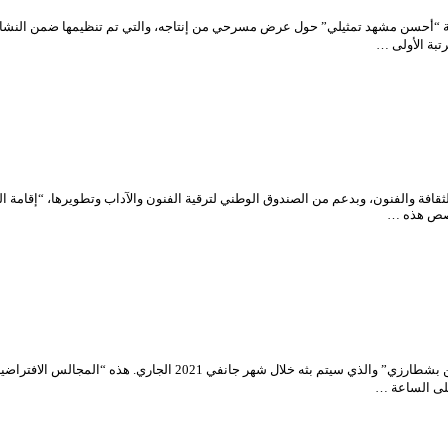
 “أحسن مشهد تمثيلي” حول عرض مسرحي من إنتاجه، والتي تم تنظيمها ضمن النشاطات 
افة والفنون، وبدعم من الصندوق الوطني لترقية الفنون والآداب وتطويرها، “إقامة ا
تم وضع برنامج جديد لـ “المجالس الافتراضية” للمسرح الوطني الجزائري “م