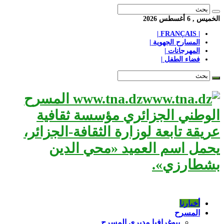
الخميس , 6 أغسطس 2026
| FRANÇAIS |
المسارح الجهوية |
المهرجانات |
فضاء الطفل |
www.tna.dz المسرح
الوطني الجزائري مؤسسة ثقافية
عريقة تابعة لوزارة الثقافة-الجزائر،
يحمل اسم العميد «محي الدين
بشطارزي».
أخبارنا
المسرح
بيوغرافيا مديري المسرح