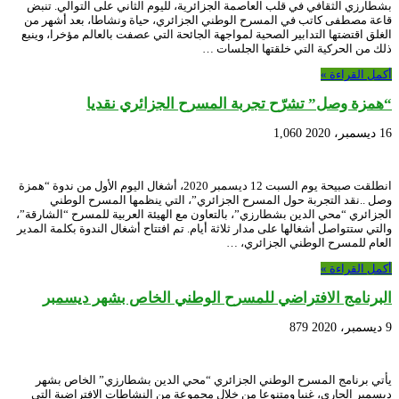
بشطارزي الثقافي في قلب العاصمة الجزائرية، لليوم الثاني على التوالي. تنبض
قاعة مصطفى كاتب في المسرح الوطني الجزائري، حياة ونشاطا، بعد أشهر من
الغلق اقتضتها التدابير الصحية لمواجهة الجائحة التي عصفت بالعالم مؤخرا، وينبع
ذلك من الحركية التي خلقتها الجلسات …
أكمل القراءة »
“همزة وصل” تشرّح تجربة المسرح الجزائري نقديا
16 ديسمبر، 2020
1,060
انطلقت صبيحة يوم السبت 12 ديسمبر 2020، أشغال اليوم الأول من ندوة “همزة
وصل ..نقد التجربة حول المسرح الجزائري”، التي ينظمها المسرح الوطني
الجزائري “محي الدين بشطارزي”، بالتعاون مع الهيئة العربية للمسرح “الشارقة”،
والتي ستتواصل أشغالها على مدار ثلاثة أيام. تم افتتاح أشغال الندوة بكلمة المدير
العام للمسرح الوطني الجزائري، …
أكمل القراءة »
البرنامج الافتراضي للمسرح الوطني الخاص بشهر ديسمبر
9 ديسمبر، 2020
879
يأتي برنامج المسرح الوطني الجزائري “محي الدين بشطارزي” الخاص بشهر
ديسمبر الجاري، غنيا ومتنوعا من خلال مجموعة من النشاطات الافتراضية التي