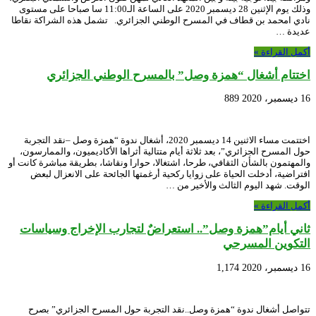
وذلك يوم الإثنين 28 ديسمبر 2020 على الساعة الـ11:00 سا صباحا على مستوى
نادي امحمد بن قطاف في المسرح الوطني الجزائري. تشمل هذه الشراكة نقاطا
عديدة …
أكمل القراءة »
اختتام أشغال “همزة وصل” بالمسرح الوطني الجزائري
16 ديسمبر، 2020
889
اختتمت مساء الاثنين 14 ديسمبر 2020، أشغال ندوة “همزة وصل –نقد التجربة
حول المسرح الجزائري”، بعد ثلاثة أيام متتالية أثراها الأكاديميون، والممارسون،
والمهتمون بالشأن الثقافي، طرحا، اشتغالا، حوارا ونقاشا، بطريقة مباشرة كانت أو
افتراضية، أدخلت الحياة على زوايا ركحية أرغمتها الجائحة على الانعزال لبعض
الوقت. شهد اليوم الثالث والأخير من …
أكمل القراءة »
ثاني أيام”همزة وصل”.. استعراضٌ لتجارب الإخراج وسياسات
التكوين المسرحي
16 ديسمبر، 2020
1,174
تتواصل أشغال ندوة “همزة وصل..نقد التجربة حول المسرح الجزائري” بصرح