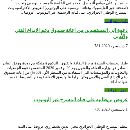
سيتم بثها على مواقع التواصل الاجتماعي الخاصة بالمسرح الوطني وتحديدا
(صفحتنا عبر الفايسبوك وقناتنا الرسمية على اليوتيوب) العروض الافتراضية يبث
المسرح الوطني الجزائري، على قناته الرسمية عبر اليوتيوب، عروضا …
أكمل القراءة »
دعوة إلى المستفيدين من إعانة صندوق دعم الإبداع الفني
والأدبي
7 ديسمبر، 2020
781
طبقا لتعليمات السيدة وزيرة الثقافة والفنون، الدكتورة مليكة بن دودة، ووفق البيان
الصادر عن وزارة الثقافة والفنون يوم 29 نوفمبر 2020 المتضمن دعوة الجمعيات
والتعاونيات والمؤسسات التي استفادت من الشطر الأول (50 %) من إعانة صندوق
دعم الإبداع الفني والأدبي وكان لزاما عليها وفق الاتفاقية ودفتر الشروط تقديم
شهادة أداء …
أكمل القراءة »
عروض بريطانية على قناة المسرح عبر اليوتيوب
1 ديسمبر، 2020
730
ينظم المسرح الوطني الجزائري محي الدين بشطارزي عروضا على النت