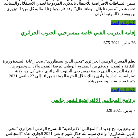
ضمن النشاطات الافتراضية للاحتفال بالذكرى المزدوجة لعيدي الاستقلال والشباب،
تحت شعار “مسرحنا غال .. وطننا عال”. وقد فاز بجوائزنا المالية كل من:  تيزيري
بن يوسف (المرتبة الأولى …
أكمل القراءة »
إقامة التدريب الفني خاصة بمسرحيي الجنوب الجزائري
26 يناير، 2021
675
نظم المسرح الوطني الجزائري “محي الدين بشطارزي”، تحت رعاية السيدة وزيرة
الثقافة والفنون، وبدعم من الصندوق الوطني لترقية الفنون والآداب وتطويرها،
“إقامة التدريب الفني خاصة بمسرحيي الجنوب الجزائري”، في كل من ولاية
تمنراست، أدرار والوادي وذلك خلال الفترة الممتدة من 16 إلى 22 جانفي 2021.
وتم عقد جلسات وحصص هذه …
أكمل القراءة »
برنامج المجالس الافتراضية لشهر جانفي
7 يناير، 2021
820
تم وضع برنامج جديد لـ “المجالس الافتراضية” للمسرح الوطني الجزائري “محي
الدين بشطارزي” والذي سيتم بثه خلال شهر جانفي 2021 الجاري. هذه “المجالس