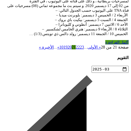
لمسرحيات بريطانية ، و ذلك على قناته على اليوتيوب ، في الفترة
من 02 إلى 17 ديسمبر 2020. و سيتم بث ما مجموعه ثماني (08) مسرحيات على
قناة TNA على اليوتيوب حسب الجدول التالي: –
الأربعاء 2 / الخميس 3 ديسمبر: بلوبرنت ميديا –
الجمعة 4 / السبت 5 ديسمبر: بيكيت باي بروك –
الأحد 6 / الاثنين 7 ديسمبر: أنطوني و كليوباترا –
الثلاثاء 8 / الأربعاء 9 ديسمبر: هنري الخامس لشكسبير –
الخميس 10 / الجمعة 11 ديسمبر: رولد دالس ذي تويتس (1/3) …
أكمل القراءة »
صفحة 21 من 28
« الأولى
...
23
22
21
20
19
10
»
...
الأخيرة »
التقويم