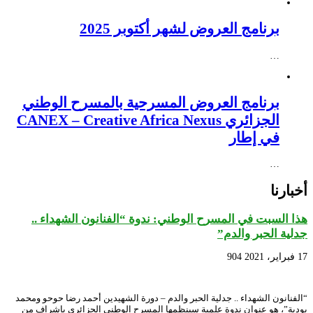
برنامج العروض لشهر أكتوبر 2025
…
برنامج العروض المسرحية بالمسرح الوطني
الجزائري CANEX – Creative Africa Nexus
في إطار
…
أخبارنا
هذا السبت في المسرح الوطني: ندوة “الفنانون الشهداء ..
جدلية الحبر والدم”
17 فبراير، 2021
904
“الفنانون الشهداء .. جدلية الحبر والدم – دورة الشهيدين أحمد رضا حوحو ومحمد
بودية”، هو عنوان ندوة علمية سينظمها المسرح الوطني الجزائري بإشراف من