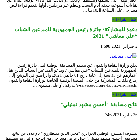
الافتراضية” التي ينسقها وينشطها الإعلامي والكاتب عبد الرزاق بوكبة، عبارة عن
لقاءات أسبوعية تنعقد أيام السبت وتنظم عبر مرحلتين: أولها تقديم قراءة لنص
مسرحي على الساعة ال10سا …
أكمل القراءة »
دعوة للمشاركة/ جائزة رئيس الجمهورية للمبدعين الشباب
“علي معاشي” 2021
2 فبراير، 2021
1,698
تعلن وزارة الثقافة والفنون عن تنظيم المسابقة الوطنية لنيل جائزة رئيس
الجمهورية للمبدعين الشباب “علي معاشي”. وتدعو المبدعين الشباب الذين تقل
أعمارهم عن 35 سنة إلى غاية تاريخ 01 جانفي 2021، والراغبين في الترشح إلى
إيداع ملفات المشاركة من خلال المنصة الرقمية الخاصة بوزارة الثقافة والفنون
https://e-servicesculture.dz/prix-ali-maachi/ أو على مستوى …
أكمل القراءة »
نتائج مسابقة “أحسن مشهد تمثيلي”
26 يناير، 2021
746
يتشرف المسرح الوطني الجزائري “محي الدين بشطارزي” بالإعلان عن نتائج
مسابقة “أحسن مشهد تمثيلي” حول عرض مسرحي من إنتاجه، والتي تم تنظيمها