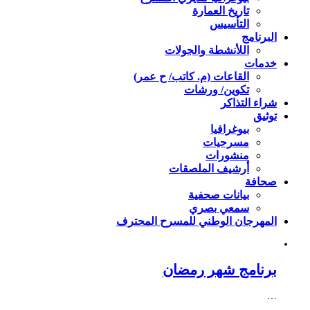
تاريخ العمارة
التأسيس
البرنامج
اللأنشطة والجولات
خدمات
القاعات (م. كاتب/ ح عمر)
تكوين/ ورشات
شراء التذاكر
توثيق
بيوغرافيا
مسرحيات
منشورات
أرشيف الملصقات
صحافة
بيانات صحفية
سمعي بصري
المهرجان الوطني للمسرح المحترف
برنامج شهر رمضان
…