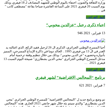
وزارة الثقافة والفنون، احتفاء باليوم الوطني للشهيد المصادف لـ 18 فيفري، وذلك
يوم السبت 20 فيفري 2021 على الساعة العاشرة صباحا بقاعة “مصطفى كاتب ”
في …
أكمل القراءة »
احياء ذكرى رحيل “عزالدين مجوبي”
13 فبراير، 2021
946
أحيا المسرح الوطني الجزائري، الذكرى ال 26 لرحيل فقيد الركح، الذي اغتالته يد
الغدر في ال 13 من فيفري 1995 .. الخالد دوما في ذاكرة الإبداع المسرحي، المميز
بأدواره وحضوره “عز الدين مجوبي”، وذلك من خلال تنظيم وقفة ترحمية أمام
مدخل المسرح الوطني الجزائري “محي الدين بشطارزي” صبيحة اليوم السبت 13
فيفري 2021. …
أكمل القراءة »
برنامج “المجالس الافتراضية” لشهر فيفري
7 فبراير، 2021
621
تم وضع برنامج جديد ل “المجالس الافتراضية” للمسرح الوطني الجزائري “محي
الدين بشطارزي” والذي سيتم بثه خلال شهر جانفي 2021 الجاري. هذه “المجالس