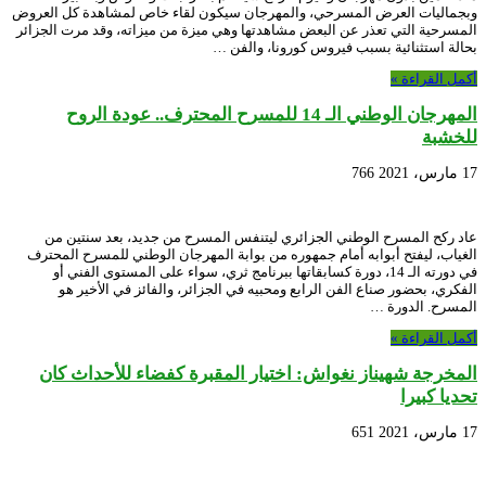
وبجماليات العرض المسرحي، والمهرجان سيكون لقاء خاص لمشاهدة كل العروض
المسرحية التي تعذر عن البعض مشاهدتها وهي ميزة من ميزاته، وقد مرت الجزائر
بحالة استثنائية بسبب فيروس كورونا، والفن …
أكمل القراءة »
المهرجان الوطني الـ 14 للمسرح المحترف.. عودة الروح
للخشبة
17 مارس، 2021
766
عاد ركح المسرح الوطني الجزائري ليتنفس المسرح من جديد، بعد سنتين من
الغياب، ليفتح أبوابه أمام جمهوره من بوابة المهرجان الوطني للمسرح المحترف
في دورته الـ 14، دورة كسابقاتها ببرنامج ثري، سواء على المستوى الفني أو
الفكري، بحضور صناع الفن الرابع ومحبيه في الجزائر، والفائز في الأخير هو
المسرح. الدورة …
أكمل القراءة »
المخرجة شهيناز نغواش: اختيار المقبرة كفضاء للأحداث كان
تحديا كبيرا
17 مارس، 2021
651