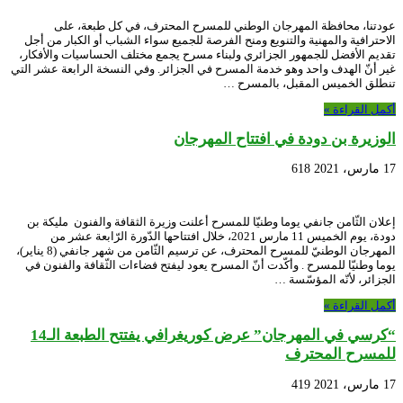
عودتنا، محافظة المهرجان الوطني للمسرح المحترف، في كل طبعة، على
الاحترافية والمهنية والتنويع ومنح الفرصة للجميع سواء الشباب أو الكبار من أجل
تقديم الأفضل للجمهور الجزائري ولبناء مسرح يجمع مختلف الحساسيات والأفكار،
غير أنّ الهدف واحد وهو خدمة المسرح في الجزائر. وفي النسخة الرابعة عشر التي
تنطلق الخميس المقبل، بالمسرح …
أكمل القراءة »
الوزيرة بن دودة في افتتاح المهرجان
17 مارس، 2021
618
إعلان الثّامن جانفي يوما وطنيّا للمسرح أعلنت وزيرة الثقافة والفنون مليكة بن
دودة، يوم الخميس 11 مارس 2021، خلال افتتاحها الدّورة الرّابعة عشر من
المهرجان الوطنيّ للمسرح المحترف، عن ترسيم الثّامن من شهر جانفي (8 يناير)،
يوما وطنيّا للمسرح . وأكّدت أنّ المسرح يعود ليفتح فضاءات الثّقافة والفنون في
الجزائر، لأنّه المؤسّسة …
أكمل القراءة »
“كرسي في المهرجان” عرض كوريغرافي يفتتح الطبعة الـ14
للمسرح المحترف
17 مارس، 2021
419