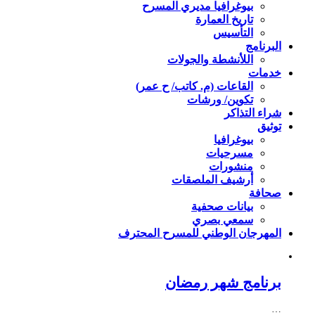
بيوغرافيا مديري المسرح
تاريخ العمارة
التأسيس
البرنامج
اللأنشطة والجولات
خدمات
القاعات (م. كاتب/ ح عمر)
تكوين/ ورشات
شراء التذاكر
توثيق
بيوغرافيا
مسرحيات
منشورات
أرشيف الملصقات
صحافة
بيانات صحفية
سمعي بصري
المهرجان الوطني للمسرح المحترف
برنامج شهر رمضان
…