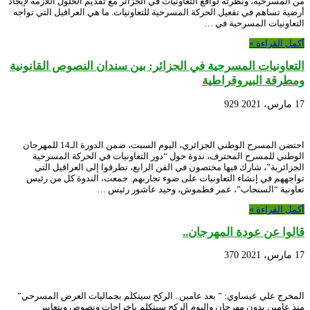
من المسرحية، ونظرته لواقع التعاونيات في الجزائر مع تقديم الحلول اللازمة لإيجاد
أرضية تساهم في تفعيل الحركة المسرحية للتعاونيات. ما هي العراقيل التي تواجه
التعاونيات المسرحية في …
أكمل القراءة »
التعاونيات المسرحية في الجزائر: بين سندان النصوص القانونية
ومطرقة البيروقراطية
17 مارس، 2021
929
احتضن المسرح الوطني الجزائري، اليوم السبت، ضمن الدورة الـ14 للمهرجان
الوطني للمسرح المحترف، ندوة حول “دور التعاونيات في الحركة المسرحية
الجزائرية”، شارك فيها مختصون في الفن الرابع، تطرقوا إلى العراقيل التي
تواجههم في إنشاء التعاونيات على ضوء تجاربهم. جمعت، الندوة كل من رئيس
تعاونية “السنجاب”، عمر فطموش، وحيد عاشور رئيس …
أكمل القراءة »
قالوا عن عودة المهرجان..
17 مارس، 2021
370
المخرج علي عيساوي: ” بعد عامين.. الركح سيتكلم بجماليات العرض المسرحي”
منذ عامين بدون مهرجان واليوم الركح سيتكلم باخراجات ونصوص وبتعابير