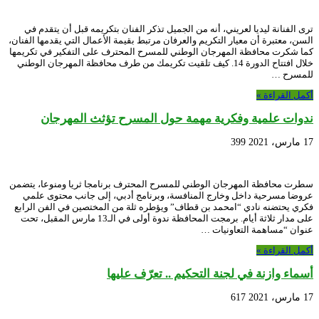
ترى الفنانة ليديا لعريني، أنه من الجميل تذكر الفنان بتكريمه قبل أن يتقدم في
السن، معتبرة أن معيار التكريم والعرفان مرتبط بقيمة الأعمال التي يقدمها الفنان،
كما شكرت محافظة المهرجان الوطني للمسرح المحترف على التفكير في تكريمها
خلال افتتاح الدورة 14. كيف تلقيت تكريمك من طرف محافظة المهرجان الوطني
للمسرح …
أكمل القراءة »
ندوات علمية وفكرية مهمة حول المسرح تؤثث المهرجان
17 مارس، 2021
399
سطرت محافظة المهرجان الوطني للمسرح المحترف برنامجا ثريا ومنوعا، يتضمن
عروضا مسرحية داخل وخارج المنافسة، وبرنامج أدبي، إلى جانب محتوى علمي
فكري يحتضنه نادي “امحمد بن قطاف” ويؤطره ثلة من المختصين في الفن الرابع
على مدار ثلاثة أيام. برمجت المحافظة ندوة أولى في الـ13 مارس المقبل، تحت
عنوان “مساهمة التعاونيات …
أكمل القراءة »
أسماء وازنة في لجنة التحكيم .. تعرّف عليها
17 مارس، 2021
617