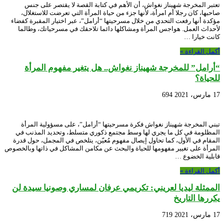
تعتبر المخرجة شهيناز نغواش، أن الأهم في كتابة القصة لا يقتصر على جنس
صاحبها، كان رجلا أم امرأة، لأنها جزء من حياة المرأة التي تعرضت للاستغلال،
مؤكدة أنها رفعت التحدي من خلال مسرحيتها “أرامل”، عبر اختيار المقبرة كفضاء
لأحداث العمل. هواجس المرأة ومشاكلها دائما تلاحقك في مسرحياتك، وطالما
كانت خيارا …
أكمل القراءة »
“أرامل” للمخرجة شهيناز نغواش.. هل يتغير مفهوم المرأة
للحياة؟
17 مارس، 2021
694
تبني المخرجة شهيناز نغواش فكرة مسرحيتها “أرامل”، على مسؤولية المرأة
المظلومة في كل ما يجري لها وسط مجتمع ذكوري متسلط، وتحديد المذنب في
المقام في الأول، كما تحاول إيصال مفهوم مُعيّن، يتلخص في المجمل، حول قدرة
المرأة على تغيير مفهومها للحياة والبحث عن مكامن المشاكل في ذاتها وبالخصوص
قابلية الخضوع …
أكمل القراءة »
الممثلة ليديا لعريني: تكريمي عرفان لمساري وصونيا سيدة لن
يكررها التاريخ
17 مارس، 2021
719