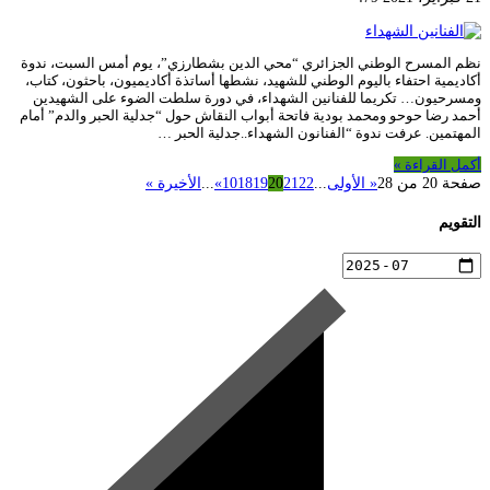
نظم المسرح الوطني الجزائري “محي الدين بشطارزي”، يوم أمس السبت، ندوة
أكاديمية احتفاء باليوم الوطني للشهيد، نشطها أساتذة أكاديميون، باحثون، كتاب،
ومسرحيون… تكريما للفنانين الشهداء، في دورة سلطت الضوء على الشهيدين
أحمد رضا حوحو ومحمد بودية فاتحة أبواب النقاش حول “جدلية الحبر والدم” أمام
المهتمين. عرفت ندوة “الفنانون الشهداء..جدلية الحبر …
أكمل القراءة »
صفحة 20 من 28
« الأولى
...
22
21
20
19
18
10
»
...
الأخيرة »
التقويم