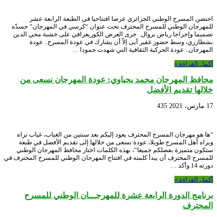
احتضن المسرح الوطني الجزائري عرضا افتتاحيا في الطبعة الرابعة عشر
للمهرجان الوطني للمسرح المحترف تحت عنوان “كرسي في المهرجان” جسدّه
تصميما وإخراجا رياض بروال. جرى العرض الكوريغرافي على خشبة محي الدين
بشطارزي، وسط حضور غفير أبى إلاّ أن يشارك في عودة المسرح.. عودة
المهرجان.. عودة الحركية الثقافية التي شهدت جمودا …
أكمل القراءة »
محافظ المهرجان محمد يحياوي: عودة المهرجان نسعى من
خلالها تقديم الأفضل
17 مارس، 2021
435
“ها هو مهرجان المسرح المحترف يعود إليكم بعد سنتين من الغياب، غياب نراه
ويراه أهل المسرح طويلا، عودة نسعى من خلالها إلى تقديم الأفضل في طبعة
ستكون متميزة بفضلكم جميعا”، بهذه الكلمات اختار محافظ المهرجان الوطني
للمسرح المحترف أن يبدأ كلمته في افتتاح المهرجان الوطني للمسرح المحترف في
دورته 14.وأكد …
أكمل القراءة »
برنامج الدورة الرابعة عشرة للمهرجـــان الوطني للمسرح
المحترف