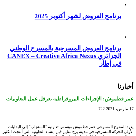
برنامج العروض لشهر أكتوبر 2025
…
برنامج العروض المسرحية بالمسرح الوطني
الجزائري CANEX – Creative Africa Nexus
في إطار
…
أخبارنا
عمر فطموش: الإجراءات البيروقراطية تعرقل عمل التعاونيات
17 مارس، 2021
722
يعود المخرج المسرحي عمر فطموش مؤسس تعاونية “السنجاب” إلى البدايات
الأولى للحركة المسرحية في مدينة برج منايل قبل إنشاء التعاونية التي أنتجت الكثير