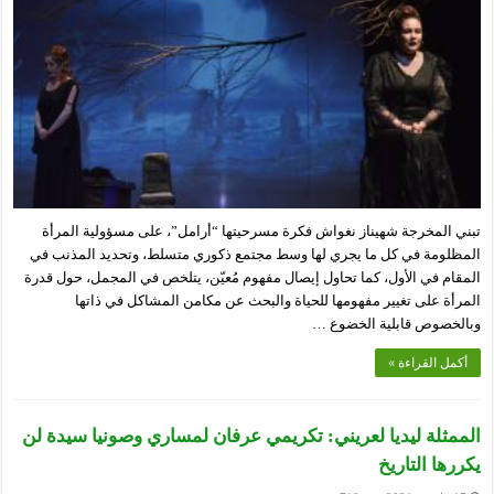
تبني المخرجة شهيناز نغواش فكرة مسرحيتها “أرامل”، على مسؤولية المرأة
المظلومة في كل ما يجري لها وسط مجتمع ذكوري متسلط، وتحديد المذنب في
المقام في الأول، كما تحاول إيصال مفهوم مُعيّن، يتلخص في المجمل، حول قدرة
المرأة على تغيير مفهومها للحياة والبحث عن مكامن المشاكل في ذاتها
وبالخصوص قابلية الخضوع …
أكمل القراءة »
الممثلة ليديا لعريني: تكريمي عرفان لمساري وصونيا سيدة لن
يكررها التاريخ