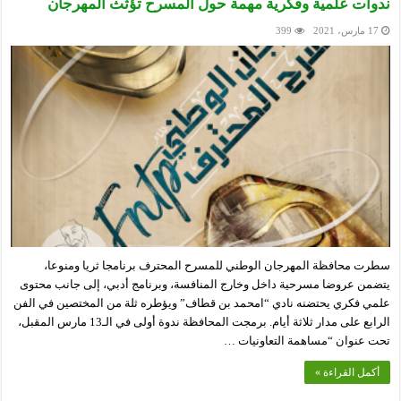
ندوات علمية وفكرية مهمة حول المسرح تؤثث المهرجان
17 مارس، 2021
399
سطرت محافظة المهرجان الوطني للمسرح المحترف برنامجا ثريا ومنوعا،
يتضمن عروضا مسرحية داخل وخارج المنافسة، وبرنامج أدبي، إلى جانب محتوى
علمي فكري يحتضنه نادي “امحمد بن قطاف” ويؤطره ثلة من المختصين في الفن
الرابع على مدار ثلاثة أيام. برمجت المحافظة ندوة أولى في الـ13 مارس المقبل،
تحت عنوان “مساهمة التعاونيات …
أكمل القراءة »