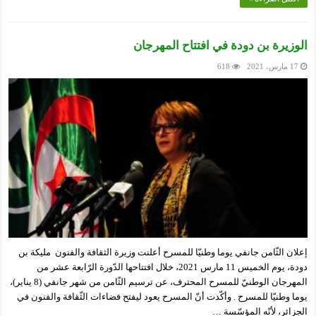
الوزيرة بن دودة في افتتاح المهرجان
17 مارس، 2021
618
إعلان الثّامن جانفي يوما وطنيّا للمسرح أعلنت وزيرة الثقافة والفنون مليكة بن
دودة، يوم الخميس 11 مارس 2021، خلال افتتاحها الدّورة الرّابعة عشر من
المهرجان الوطنيّ للمسرح المحترف، عن ترسيم الثّامن من شهر جانفي (8 يناير)،
يوما وطنيّا للمسرح . وأكّدت أنّ المسرح يعود ليفتح فضاءات الثّقافة والفنون في
الجزائر، لأنّه المؤسّسة …