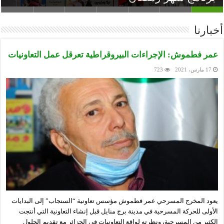
أخبارنا
عمر فطموش: الإجراءات البيروقراطية تعرقل عمل التعاونيات
17 مارس، 2021
723
يعود المخرج المسرحي عمر فطموش مؤسس تعاونية “السنجاب” إلى البدايات
الأولى للحركة المسرحية في مدينة برج منايل قبل إنشاء التعاونية التي أنتجت
الكثير من المسرحية، ونظرته لواقع التعاونيات في الجزائر مع تقديم الحلول