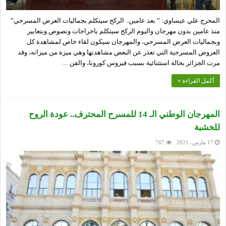
المخرج علي عيساوي: ” بعد عامين.. الركح سيتكلم بجماليات العرض المسرحي”
منذ عامين بدون مهرجان واليوم الركح سيتكلم باخراجات ونصوص وبتعابير
وبجماليات العرض المسرحي، والمهرجان سيكون لقاء خاص لمشاهدة كل
العروض المسرحية التي تعذر عن البعض مشاهدتها وهي ميزة من ميزاته، وقد
مرت الجزائر بحالة استثنائية بسبب فيروس كورونا، والفن …
أكمل القراءة »
المهرجان الوطني الـ 14 للمسرح المحترف.. عودة الروح
للخشبة
17 مارس، 2021
767