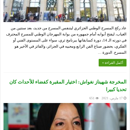
عاد ركح المسرح الوطني الجزائري ليتنفس المسرح من جديد، بعد سنتين من
الغياب، ليفتح أبوابه أمام جمهوره من بوابة المهرجان الوطني للمسرح المحترف
في دورته الـ 14، دورة كسابقاتها ببرنامج ثري، سواء على المستوى الفني أو
الفكري، بحضور صناع الفن الرابع ومحبيه في الجزائر، والفائز في الأخير هو
المسرح. الدورة …
أكمل القراءة »
المخرجة شهيناز نغواش: اختيار المقبرة كفضاء للأحداث كان
تحديا كبيرا
17 مارس، 2021
651