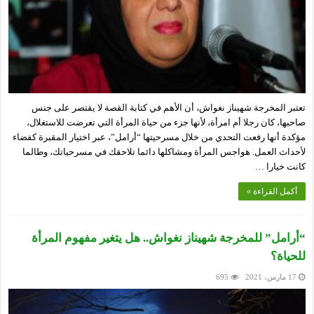
تعتبر المخرجة شهيناز نغواش، أن الأهم في كتابة القصة لا يقتصر على جنس
صاحبها، كان رجلا أم امرأة، لأنها جزء من حياة المرأة التي تعرضت للاستغلال،
مؤكدة أنها رفعت التحدي من خلال مسرحيتها “أرامل”، عبر اختيار المقبرة كفضاء
لأحداث العمل. هواجس المرأة ومشاكلها دائما تلاحقك في مسرحياتك، وطالما
كانت خيارا …
أكمل القراءة »
“أرامل” للمخرجة شهيناز نغواش.. هل يتغير مفهوم المرأة
للحياة؟
17 مارس، 2021
695