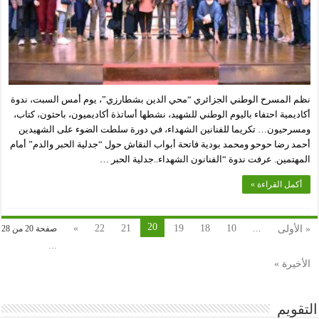
نظم المسرح الوطني الجزائري “محي الدين بشطارزي”، يوم أمس السبت، ندوة
أكاديمية احتفاء باليوم الوطني للشهيد، نشطها أساتذة أكاديميون، باحثون، كتاب،
ومسرحيون… تكريما للفنانين الشهداء، في دورة سلطت الضوء على الشهيدين
أحمد رضا حوحو ومحمد بودية فاتحة أبواب النقاش حول “جدلية الحبر والدم” أمام
المهتمين. عرفت ندوة “الفنانون الشهداء..جدلية الحبر …
أكمل القراءة »
20
»
22
21
19
18
10
...
« الأولى
صفحة 20 من 28
...
الأخيرة »
التقويم