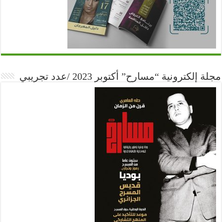
مجلة إلكترونية “مسارح” أكتوبر 2023 /عدد تجريبي