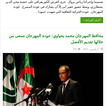
تصميما وإخراجا رياض بروال. جرى العرض الكوريغرافي على خشبة محي الدين
بشطارزي، وسط حضور غفير أبى إلاّ أن يشارك في عودة المسرح.. عودة
المهرجان.. عودة الحركية الثقافية التي شهدت جمودا …
أكمل القراءة »
محافظ المهرجان محمد يحياوي: عودة المهرجان نسعى من
خلالها تقديم الأفضل
17 مارس، 2021
435