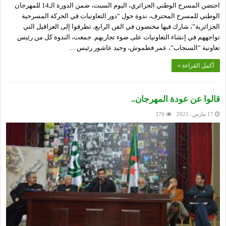
احتضن المسرح الوطني الجزائري، اليوم السبت، ضمن الدورة الـ14 للمهرجان
الوطني للمسرح المحترف، ندوة حول “دور التعاونيات في الحركة المسرحية
الجزائرية”، شارك فيها مختصون في الفن الرابع، تطرقوا إلى العراقيل التي
تواجههم في إنشاء التعاونيات على ضوء تجاربهم. جمعت، الندوة كل من رئيس
تعاونية “السنجاب”، عمر فطموش، وحيد عاشور رئيس …
أكمل القراءة »
قالوا عن عودة المهرجان..
17 مارس، 2021
370