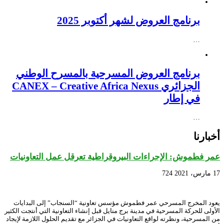
برنامج العروض لشهر أكتوبر 2025
…
برنامج العروض المسرحية بالمسرح الوطني
الجزائري CANEX – Creative Africa Nexus
في إطار
…
أخبارنا
عمر فطموش: الإجراءات البيروقراطية تعرقل عمل التعاونيات
17 مارس، 2021
724
يعود المخرج المسرحي عمر فطموش مؤسس تعاونية “السنجاب” إلى البدايات
الأولى للحركة المسرحية في مدينة برج منايل قبل إنشاء التعاونية التي أنتجت الكثير
من المسرحية، ونظرته لواقع التعاونيات في الجزائر مع تقديم الحلول اللازمة لإيجاد