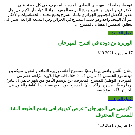
عودتنا، محافظة المهرجان الوطني للمسرح المحترف، في كل طبعة، على
الاحترافية والمهنية والتنويع ومنح الفرصة للجميع سواء الشباب أو الكبار من أجل
تقديم الأفضل للجمهور الجزائري ولبناء مسرح يجمع مختلف الحساسيات والأفكار،
غير أنّ الهدف واحد وهو خدمة المسرح في الجزائر. وفي النسخة الرابعة عشر التي
تنطلق الخميس المقبل، بالمسرح …
أكمل القراءة »
الوزيرة بن دودة في افتتاح المهرجان
17 مارس، 2021
619
إعلان الثّامن جانفي يوما وطنيّا للمسرح أعلنت وزيرة الثقافة والفنون مليكة بن
دودة، يوم الخميس 11 مارس 2021، خلال افتتاحها الدّورة الرّابعة عشر من
المهرجان الوطنيّ للمسرح المحترف، عن ترسيم الثّامن من شهر جانفي (8 يناير)،
يوما وطنيّا للمسرح . وأكّدت أنّ المسرح يعود ليفتح فضاءات الثّقافة والفنون في
الجزائر، لأنّه المؤسّسة …
أكمل القراءة »
“كرسي في المهرجان” عرض كوريغرافي يفتتح الطبعة الـ14
للمسرح المحترف
17 مارس، 2021
419