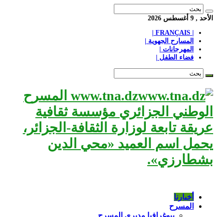
الأحد , 9 أغسطس 2026
| FRANÇAIS |
المسارح الجهوية |
المهرجانات |
فضاء الطفل |
www.tna.dz المسرح
الوطني الجزائري مؤسسة ثقافية
عريقة تابعة لوزارة الثقافة-الجزائر،
يحمل اسم العميد «محي الدين
بشطارزي».
أخبارنا
المسرح
بيوغرافيا مديري المسرح