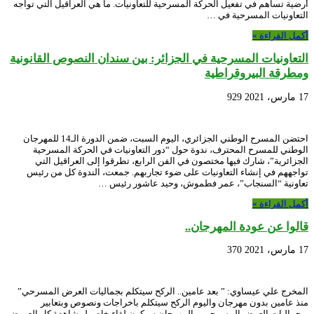
أرضية تساهم في تفعيل الحركة المسرحية للتعاونيات. ما هي العراقيل التي تواجه
التعاونيات المسرحية في …
أكمل القراءة »
التعاونيات المسرحية في الجزائر: بين سندان النصوص القانونية
ومطرقة البيروقراطية
17 مارس، 2021
929
احتضن المسرح الوطني الجزائري، اليوم السبت، ضمن الدورة الـ14 للمهرجان
الوطني للمسرح المحترف، ندوة حول “دور التعاونيات في الحركة المسرحية
الجزائرية”، شارك فيها مختصون في الفن الرابع، تطرقوا إلى العراقيل التي
تواجههم في إنشاء التعاونيات على ضوء تجاربهم. جمعت، الندوة كل من رئيس
تعاونية “السنجاب”، عمر فطموش، وحيد عاشور رئيس …
أكمل القراءة »
قالوا عن عودة المهرجان..
17 مارس، 2021
370
المخرج علي عيساوي: ” بعد عامين.. الركح سيتكلم بجماليات العرض المسرحي”
منذ عامين بدون مهرجان واليوم الركح سيتكلم باخراجات ونصوص وبتعابير
وبجماليات العرض المسرحي، والمهرجان سيكون لقاء خاص لمشاهدة كل العروض