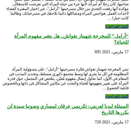
صاحبها، كان رجلا أم امرأة، لأنها جزء من حياة المرأة التي تعرضت للاستغلال،
مؤكدة أنها رفعت التحدي من خلال مسرحيتها “أرامل”، عبر اختيار المقبرة كفضاء
لأحداث العمل. هواجس المرأة ومشاكلها دائما تلاحقك في مسرحياتك، وطالما
كانت خيارا …
أكمل القراءة »
“أرامل” للمخرجة شهيناز نغواش.. هل يتغير مفهوم المرأة
للحياة؟
17 مارس، 2021
695
تبني المخرجة شهيناز نغواش فكرة مسرحيتها “أرامل”، على مسؤولية المرأة
المظلومة في كل ما يجري لها وسط مجتمع ذكوري متسلط، وتحديد المذنب في
المقام في الأول، كما تحاول إيصال مفهوم مُعيّن، يتلخص في المجمل، حول قدرة
المرأة على تغيير مفهومها للحياة والبحث عن مكامن المشاكل في ذاتها وبالخصوص
قابلية الخضوع …
أكمل القراءة »
الممثلة ليديا لعريني: تكريمي عرفان لمساري وصونيا سيدة لن
يكررها التاريخ
17 مارس، 2021
720