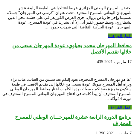
احتضن المسرح الوطني الجزائري عرضا افتتاحيا في الطبعة الرابعة عشر
للمهرجان الوطني للمسرح المحترف تحت عنوان “كرسي في المهرجان” جسدّه
تصميما وإخراجا رياض بروال. جرى العرض الكوريغرافي على خشبة محي الدين
بشطارزي، وسط حضور غفير أبى إلاّ أن يشارك في عودة المسرح.. عودة
المهرجان.. عودة الحركية الثقافية التي شهدت جمودا …
أكمل القراءة »
محافظ المهرجان محمد يحياوي: عودة المهرجان نسعى من
خلالها تقديم الأفضل
17 مارس، 2021
435
“ها هو مهرجان المسرح المحترف يعود إليكم بعد سنتين من الغياب، غياب نراه
ويراه أهل المسرح طويلا، عودة نسعى من خلالها إلى تقديم الأفضل في طبعة
ستكون متميزة بفضلكم جميعا”، بهذه الكلمات اختار محافظ المهرجان الوطني
للمسرح المحترف أن يبدأ كلمته في افتتاح المهرجان الوطني للمسرح المحترف في
دورته 14.وأكد …
أكمل القراءة »
برنامج الدورة الرابعة عشرة للمهرجـــان الوطني للمسرح
المحترف
7 مارس، 2021
1,290