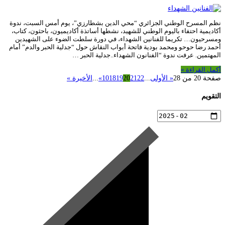
نظم المسرح الوطني الجزائري “محي الدين بشطارزي”، يوم أمس السبت، ندوة
أكاديمية احتفاء باليوم الوطني للشهيد، نشطها أساتذة أكاديميون، باحثون، كتاب،
ومسرحيون… تكريما للفنانين الشهداء، في دورة سلطت الضوء على الشهيدين
أحمد رضا حوحو ومحمد بودية فاتحة أبواب النقاش حول “جدلية الحبر والدم” أمام
المهتمين. عرفت ندوة “الفنانون الشهداء..جدلية الحبر …
أكمل القراءة »
صفحة 20 من 28
« الأولى
...
22
21
20
19
18
10
»
...
الأخيرة »
التقويم