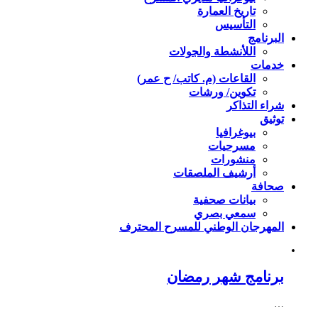
تاريخ العمارة
التأسيس
البرنامج
اللأنشطة والجولات
خدمات
القاعات (م. كاتب/ ح عمر)
تكوين/ ورشات
شراء التذاكر
توثيق
بيوغرافيا
مسرحيات
منشورات
أرشيف الملصقات
صحافة
بيانات صحفية
سمعي بصري
المهرجان الوطني للمسرح المحترف
برنامج شهر رمضان
…