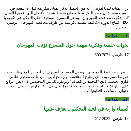
ترى الفنانة ليديا لعريني، أنه من الجميل تذكر الفنان بتكريمه قبل أن يتقدم في
السن، معتبرة أن معيار التكريم والعرفان مرتبط بقيمة الأعمال التي يقدمها الفنان،
كما شكرت محافظة المهرجان الوطني للمسرح المحترف على التفكير في تكريمها
خلال افتتاح الدورة 14. كيف تلقيت تكريمك من طرف محافظة المهرجان الوطني
للمسرح …
أكمل القراءة »
ندوات علمية وفكرية مهمة حول المسرح تؤثث المهرجان
17 مارس، 2021
399
سطرت محافظة المهرجان الوطني للمسرح المحترف برنامجا ثريا ومنوعا، يتضمن
عروضا مسرحية داخل وخارج المنافسة، وبرنامج أدبي، إلى جانب محتوى علمي
فكري يحتضنه نادي “امحمد بن قطاف” ويؤطره ثلة من المختصين في الفن الرابع
على مدار ثلاثة أيام. برمجت المحافظة ندوة أولى في الـ13 مارس المقبل، تحت
عنوان “مساهمة التعاونيات …
أكمل القراءة »
أسماء وازنة في لجنة التحكيم .. تعرّف عليها
17 مارس، 2021
617