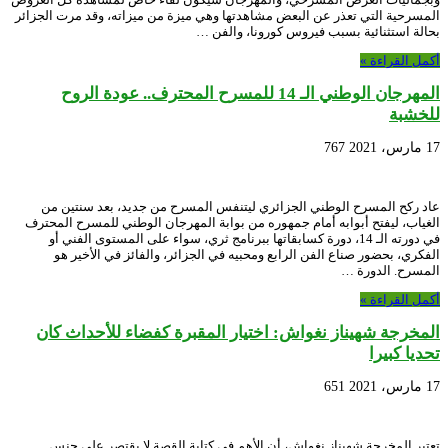
المسرحية التي تعذر عن البعض مشاهدتها وهي ميزة من ميزاته، وقد مرت الجزائر
بحالة استثنائية بسبب فيروس كورونا، والفن …
أكمل القراءة »
المهرجان الوطني الـ 14 للمسرح المحترف.. عودة الروح
للخشبة
17 مارس، 2021
767
عاد ركح المسرح الوطني الجزائري ليتنفس المسرح من جديد، بعد سنتين من
الغياب، ليفتح أبوابه أمام جمهوره من بوابة المهرجان الوطني للمسرح المحترف
في دورته الـ 14، دورة كسابقاتها ببرنامج ثري، سواء على المستوى الفني أو
الفكري، بحضور صناع الفن الرابع ومحبيه في الجزائر، والفائز في الأخير هو
المسرح. الدورة …
أكمل القراءة »
المخرجة شهيناز نغواش: اختيار المقبرة كفضاء للأحداث كان
تحديا كبيرا
17 مارس، 2021
651
تعتبر المخرجة شهيناز نغواش، أن الأهم في كتابة القصة لا يقتصر على جنس