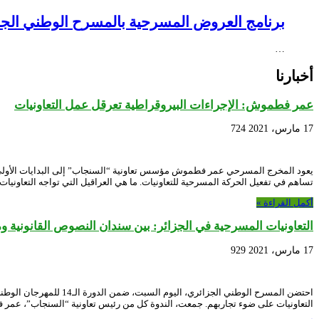
برنامج العروض المسرحية بالمسرح الوطني الجزائري NEX – Creative Africa Nexus
…
أخبارنا
عمر فطموش: الإجراءات البيروقراطية تعرقل عمل التعاونيات
17 مارس، 2021
724
يعود المخرج المسرحي عمر فطموش مؤسس تعاونية “السنجاب” إلى البدايات الأولى للحرك
تساهم في تفعيل الحركة المسرحية للتعاونيات. ما هي العراقيل التي تواجه التعاوني
أكمل القراءة »
التعاونيات المسرحية في الجزائر: بين سندان النصوص القانونية و
17 مارس، 2021
929
احتضن المسرح الوطني ا
التعاونيات على ضوء تجاربهم. جمعت، الندوة كل من رئيس تعاونية “السنجاب”، عم