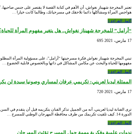
تعتبر المخرجة شهيناز نغواش، أن الأهم في كتابة القصة لا يقتصر على جنس صاحبها، كا
هواجس المرأة ومشاكلها دائما تلاحقك في مسرحياتك، وطالما كانت خيارا …
أكمل القراءة »
“أرامل” للمخرجة شهيناز نغواش.. هل يتغير مفهوم المرأة للحياة؟
17 مارس، 2021
695
تبني المخرجة شهيناز نغواش فكرة مسرحيتها “أرامل”، على مسؤولية المرأة المظلوم
مفهومها للحياة والبحث عن مكامن المشاكل في ذاتها وبالخصوص قابلية الخضوع …
أكمل القراءة »
الممثلة ليديا لعريني: تكريمي عرفان لمساري وصونيا سيدة لن يكرر
17 مارس، 2021
720
ترى الفنانة ليديا لعريني، أنه من الجميل تذكر الفنان بتكريمه قبل أن يتقدم في الس
الدورة 14. كيف تلقيت تكريمك من طرف محافظة المهرجان الوطني للمسرح …
أكمل القراءة »
ندوات علمية وفكرية مهمة حول المسرح تؤثث المهرجان