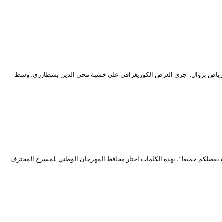
ا رياض بروال. جرى العرض الكوريغرافي على خشبة محي الدين بشطارزي، وسط
ة بفضلكم جميعا”، بهذه الكلمات اختار محافظ المهرجان الوطني للمسرح المحترف