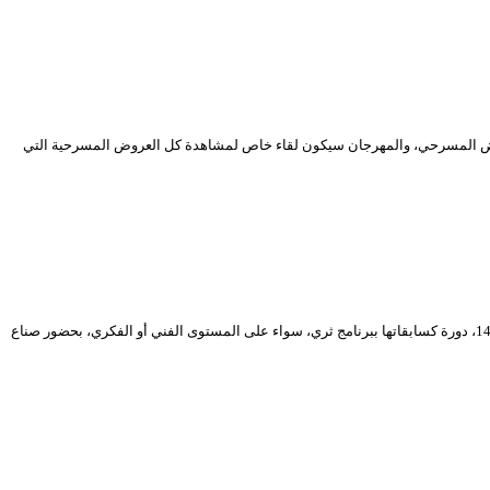
لعرض المسرحي، والمهرجان سيكون لقاء خاص لمشاهدة كل العروض المسرحية التي
عاد ركح المسرح الوطني الجزائري ليتنفس المسرح من جديد، بعد سنتين من الغياب، ليفتح أبوابه أمام جمهوره من بوابة المهرجان الوطني للمسرح المحترف في دورته الـ 14، دورة كسابقاتها ببرنامج ثري، سواء على المستوى الفني أو الفكري، بحضور صناع