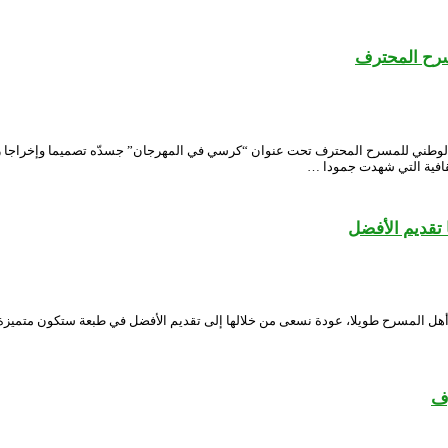
ن الوطني للمسرح المحترف تحت عنوان “كرسي في المهرجان” جسدّه تصميما وإخراج
ثقافية التي شهدت جمودا …
تقديم الأفضل
ه أهل المسرح طويلا، عودة نسعى من خلالها إلى تقديم الأفضل في طبعة ستكون متميز
رف