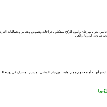
 عامين بدون مهرجان واليوم الركح سيتكلم باخراجات ونصوص وبتعابير وبجماليات ا
سبب فيروس كورونا، والفن …
كبيرا