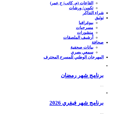
القاعات (م. كاتب/ ح عمر)
تكوين/ ورشات
شراء التذاكر
توثيق
بيوغرافيا
مسرحيات
منشورات
أرشيف الملصقات
صحافة
بيانات صحفية
سمعي بصري
المهرجان الوطني للمسرح المحترف
برنامج شهر رمضان
…
برنامج شهر فيفري 2026
…