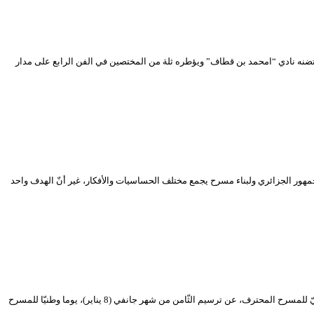
نه نادي “امحمد بن قطاف” ويؤطره ثلة من المختصين في الفن الرابع على مدار
مهور الجزائري ولبناء مسرح يجمع مختلف الحساسيات والأفكار، غير أنّ الهدف واحد
إعلان الثّامن جانفي يوما وطنيّا للمسرح أعلنت وزيرة الثقافة والفنون مليكة بن دودة، يوم الخميس 11 مارس 2021، خلال افتتاحها الدّورة الرّابعة عشر من المهرجان الوطنيّ للمسرح المحترف، عن ترسيم الثّامن من شهر جانفي (8 يناير)، يوما وطنيّا للمسرح