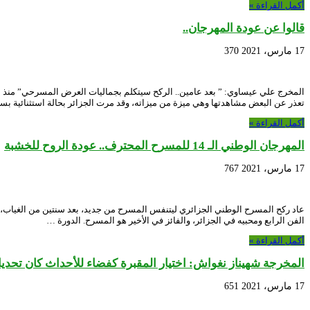
أكمل القراءة »
قالوا عن عودة المهرجان..
17 مارس، 2021
370
المخرج علي عيساوي: ” بعد عامين.. الركح سيتكلم بجماليات العرض المسرحي” منذ
تعذر عن البعض مشاهدتها وهي ميزة من ميزاته، وقد مرت الجزائر بحالة استثنائية ب
أكمل القراءة »
المهرجان الوطني الـ 14 للمسرح المحترف.. عودة الروح للخشبة
17 مارس، 2021
767
الفن الرابع ومحبيه في الجزائر، والفائز في الأخير هو المسرح. الدورة …
أكمل القراءة »
المخرجة شهيناز نغواش: اختيار المقبرة كفضاء للأحداث كان تحديا 
17 مارس، 2021
651