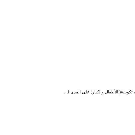
كوينية( للأطفال والكبار) على المدى ا…