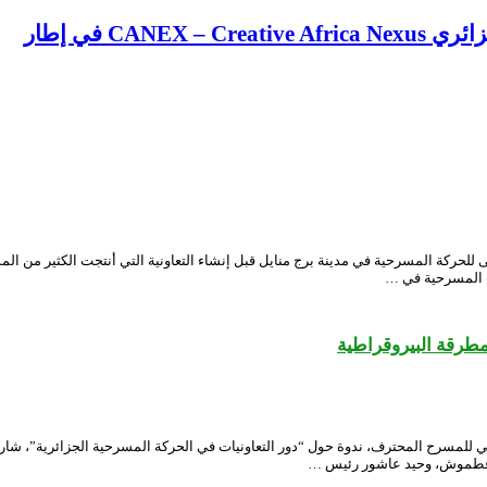
CA في إطار
ة المسرحية في مدينة برج منايل قبل إنشاء التعاونية التي أنتجت الكثير من المسرحي
ات المسرحية في …
مطرقة البيروقراطية
لجزائري، اليوم السبت، ضمن الدورة الـ14 للمهرجان الوطني للمسرح المحترف، ندوة حول “دور التعاونيات في الحركة
ر فطموش، وحيد عاشور رئيس …