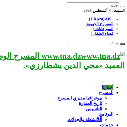
السبت , 8 أغسطس 2026
| FRANÇAIS |
المسارح الجهوية |
المهرجانات |
فضاء الطفل |
www.tna.dz الم
العميد «محي الدين بشطارزي».
أخبارنا
المسرح
بيوغرافيا مديري المسرح
تاريخ العمارة
التأسيس
البرنامج
اللأنشطة والجولات
خدمات