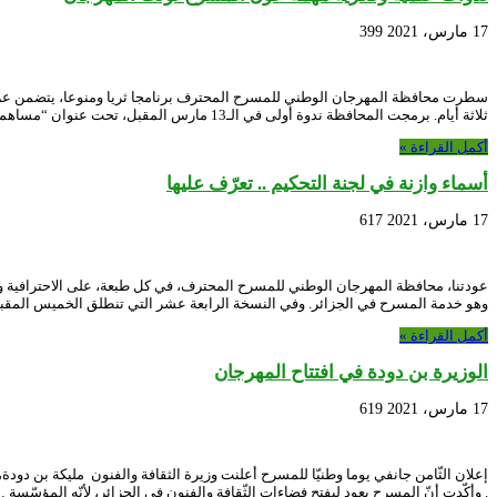
17 مارس، 2021
399
سطرت محافظة المهرجان الوطني للمسرح المحترف برنامجا ثريا ومنوعا، يتضمن عرو
ثلاثة أيام. برمجت المحافظة ندوة أولى في الـ13 مارس المقبل، تحت عنوان “مساهمة التعاونيات …
أكمل القراءة »
أسماء وازنة في لجنة التحكيم .. تعرّف عليها
17 مارس، 2021
617
عودتنا، محافظة المهرجان الوطني للمسرح المحترف، في كل طبعة، على الاحترافية وال
وهو خدمة المسرح في الجزائر. وفي النسخة الرابعة عشر التي تنطلق الخميس المق
أكمل القراءة »
الوزيرة بن دودة في افتتاح المهرجان
17 مارس، 2021
619
. وأكّدت أنّ المسرح يعود ليفتح فضاءات الثّقافة والفنون في الجزائر، لأنّه المؤسّسة 