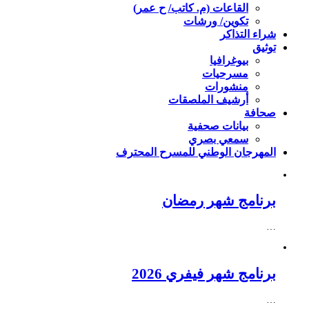
القاعات (م. كاتب/ ح عمر)
تكوين/ ورشات
شراء التذاكر
توثيق
بيوغرافيا
مسرحيات
منشورات
أرشيف الملصقات
صحافة
بيانات صحفية
سمعي بصري
المهرجان الوطني للمسرح المحترف
برنامج شهر رمضان
…
برنامج شهر فيفري 2026
…