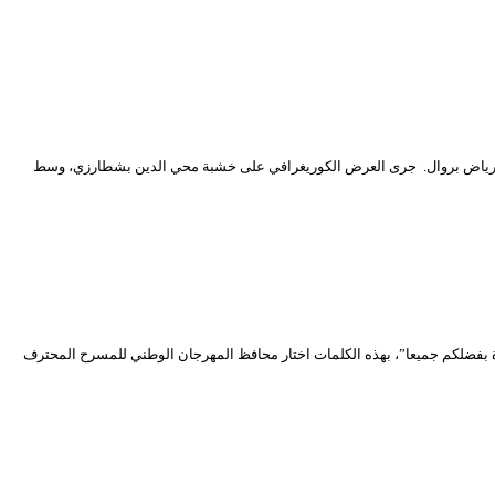
ا رياض بروال. جرى العرض الكوريغرافي على خشبة محي الدين بشطارزي، وسط
ة بفضلكم جميعا”، بهذه الكلمات اختار محافظ المهرجان الوطني للمسرح المحترف