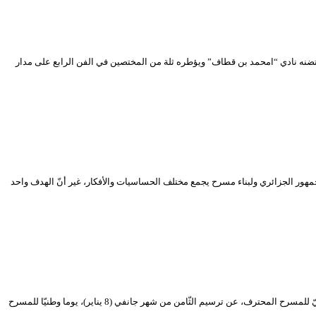
نه نادي “امحمد بن قطاف” ويؤطره ثلة من المختصين في الفن الرابع على مدار
مهور الجزائري ولبناء مسرح يجمع مختلف الحساسيات والأفكار، غير أنّ الهدف واحد
إعلان الثّامن جانفي يوما وطنيّا للمسرح أعلنت وزيرة الثقافة والفنون مليكة بن دودة، يوم الخميس 11 مارس 2021، خلال افتتاحها الدّورة الرّابعة عشر من المهرجان الوطنيّ للمسرح المحترف، عن ترسيم الثّامن من شهر جانفي (8 يناير)، يوما وطنيّا للمسرح