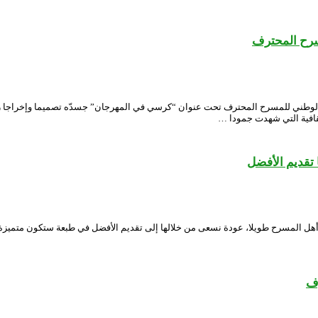
ن الوطني للمسرح المحترف تحت عنوان “كرسي في المهرجان” جسدّه تصميما وإخراج
ثقافية التي شهدت جمودا …
تقديم الأفضل
ه أهل المسرح طويلا، عودة نسعى من خلالها إلى تقديم الأفضل في طبعة ستكون متميز
رف