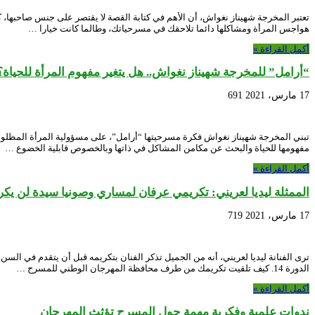
تعتبر المخرجة شهيناز نغواش، أن الأهم في كتابة القصة لا يقتصر على جنس صاحبها، كا
هواجس المرأة ومشاكلها دائما تلاحقك في مسرحياتك، وطالما كانت خيارا …
أكمل القراءة »
“أرامل” للمخرجة شهيناز نغواش.. هل يتغير مفهوم المرأة للحياة؟
17 مارس، 2021
691
تبني المخرجة شهيناز نغواش فكرة مسرحيتها “أرامل”، على مسؤولية المرأة المظلوم
مفهومها للحياة والبحث عن مكامن المشاكل في ذاتها وبالخصوص قابلية الخضوع …
أكمل القراءة »
الممثلة ليديا لعريني: تكريمي عرفان لمساري وصونيا سيدة لن يكرر
17 مارس، 2021
719
ترى الفنانة ليديا لعريني، أنه من الجميل تذكر الفنان بتكريمه قبل أن يتقدم في الس
الدورة 14. كيف تلقيت تكريمك من طرف محافظة المهرجان الوطني للمسرح …
أكمل القراءة »
ندوات علمية وفكرية مهمة حول المسرح تؤثث المهرجان