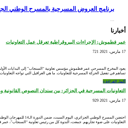
برنامج العروض المسرحية بالمسرح الوطني الجزائري NEX – Creative Africa Nexus
…
أخبارنا
عمر فطموش: الإجراءات البيروقراطية تعرقل عمل التعاونيات
17 مارس، 2021
721
يعود المخرج المسرحي عمر فطموش مؤسس تعاونية “السنجاب” إلى البدايات الأولى للحرك
تساهم في تفعيل الحركة المسرحية للتعاونيات. ما هي العراقيل التي تواجه التعاوني
أكمل القراءة »
التعاونيات المسرحية في الجزائر: بين سندان النصوص القانونية و
17 مارس، 2021
929
احتضن المسرح الوطني ا
التعاونيات على ضوء تجاربهم. جمعت، الندوة كل من رئيس تعاونية “السنجاب”، عم