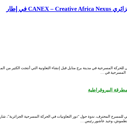
CA في إطار
ة المسرحية في مدينة برج منايل قبل إنشاء التعاونية التي أنتجت الكثير من المسرحي
ات المسرحية في …
مطرقة البيروقراطية
لجزائري، اليوم السبت، ضمن الدورة الـ14 للمهرجان الوطني للمسرح المحترف، ندوة حول “دور التعاونيات في الحركة
ر فطموش، وحيد عاشور رئيس …