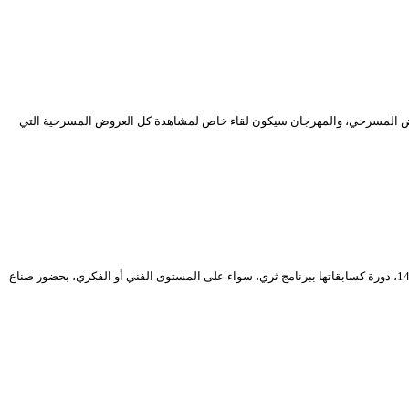
لعرض المسرحي، والمهرجان سيكون لقاء خاص لمشاهدة كل العروض المسرحية التي
عاد ركح المسرح الوطني الجزائري ليتنفس المسرح من جديد، بعد سنتين من الغياب، ليفتح أبوابه أمام جمهوره من بوابة المهرجان الوطني للمسرح المحترف في دورته الـ 14، دورة كسابقاتها ببرنامج ثري، سواء على المستوى الفني أو الفكري، بحضور صناع