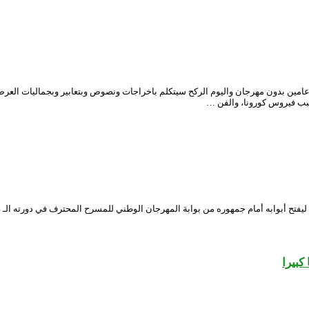
 عامين بدون مهرجان واليوم الركح سيتكلم باخراجات ونصوص وبتعابير وبجماليات ا
سبب فيروس كورونا، والفن …
كبيرا