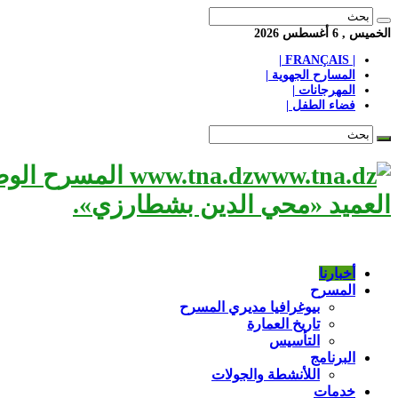
الخميس , 6 أغسطس 2026
| FRANÇAIS |
المسارح الجهوية |
المهرجانات |
فضاء الطفل |
www.tna.dz الم
العميد «محي الدين بشطارزي».
أخبارنا
المسرح
بيوغرافيا مديري المسرح
تاريخ العمارة
التأسيس
البرنامج
اللأنشطة والجولات
خدمات