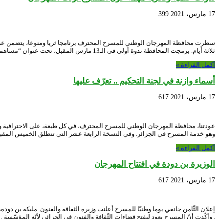
17 مارس، 2021
399
سطرت محافظة المهرجان الوطني للمسرح المحترف برنامجا ثريا ومنوعا، يتضمن عرو
ثلاثة أيام. برمجت المحافظة ندوة أولى في الـ13 مارس المقبل، تحت عنوان “مساهمة التعاونيات …
أكمل القراءة »
أسماء وازنة في لجنة التحكيم .. تعرّف عليها
17 مارس، 2021
617
عودتنا، محافظة المهرجان الوطني للمسرح المحترف، في كل طبعة، على الاحترافية وال
وهو خدمة المسرح في الجزائر. وفي النسخة الرابعة عشر التي تنطلق الخميس المق
أكمل القراءة »
الوزيرة بن دودة في افتتاح المهرجان
17 مارس، 2021
617
. وأكّدت أنّ المسرح يعود ليفتح فضاءات الثّقافة والفنون في الجزائر، لأنّه المؤسّسة 