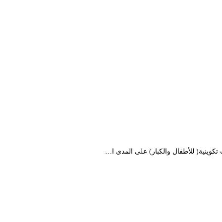
كوينية( للأطفال والكبار) على المدى ا…