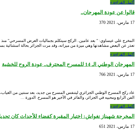
أكمل القراءة »
قالوا عن عودة المهرجان..
17 مارس، 2021
370
المخرج علي عيساوي: ” بعد عامين.. الركح سيتكلم بجماليات العرض المسرحي” منذ
تعذر عن البعض مشاهدتها وهي ميزة من ميزاته، وقد مرت الجزائر بحالة استثنائية ب
أكمل القراءة »
المهرجان الوطني الـ 14 للمسرح المحترف.. عودة الروح للخشبة
17 مارس، 2021
766
الفن الرابع ومحبيه في الجزائر، والفائز في الأخير هو المسرح. الدورة …
أكمل القراءة »
المخرجة شهيناز نغواش: اختيار المقبرة كفضاء للأحداث كان تحديا 
17 مارس، 2021
651