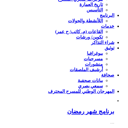
تاريخ العمارة
التأسيس
البرنامج
اللأنشطة والجولات
خدمات
القاعات (م. كاتب/ ح عمر)
تكوين/ ورشات
شراء التذاكر
توثيق
بيوغرافيا
مسرحيات
منشورات
أرشيف الملصقات
صحافة
بيانات صحفية
سمعي بصري
المهرجان الوطني للمسرح المحترف
برنامج شهر رمضان
…