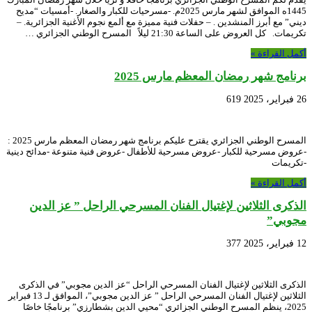
1445ه الموافق لشهر مارس 2025م. -مسرحيات للكبار والصغار. -أمسيات “مديح
ديني” مع أبرز المنشدين . – حفلات فنية مميزة مع ألمع نجوم الأغنية الجزائرية. –
تكريمات. كل العروض على الساعة 21:30 ليلاً المسرح الوطني الجزائري …
أكمل القراءة »
برنامج شهر رمضان المعظم مارس 2025
26 فبراير، 2025
619
المسرح الوطني الجزائري يقترح عليكم برنامج شهر رمضان المعظم مارس 2025 :
-عروض مسرحية للكبار -عروض مسرحية للأطفال -عروض فنية متنوعة -مدائح دينية
-تكريمات
أكمل القراءة »
الذكرى الثلاثين لإغتيال الفنان المسرحي الراحل ” عز الدين
مجوبي”
12 فبراير، 2025
377
الذكرى الثلاثين لإغتيال الفنان المسرحي الراحل “عز الدين مجوبي” في الذكرى
الثلاثين لإغتيال الفنان المسرحي الراحل ” عز الدين مجوبي”، الموافق لـ 13 فبراير
2025، ينظم المسرح الوطني الجزائري “محيي الدين بشطارزي” برنامجًا خاصًا