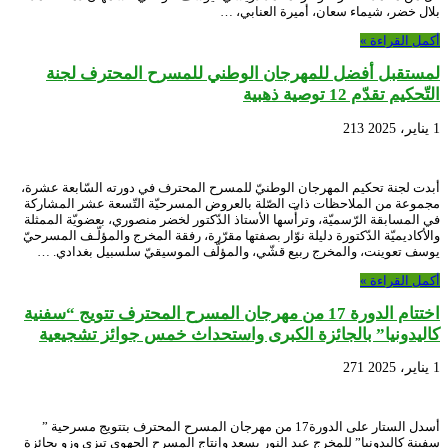
بلال خضر، شيماء سعان، أميرة العنابي، …
أكمل القراءة »
لمستقبل أفضل للمهرجان الوطني للمسرح المحترف لجنة
التّحكيم تقدّم 12 توصية ذهبية
1 يناير، 2025
213
أبدت لجنة تحكيم المهرجان الوطنيّ للمسرح المحترف في دورته السّابعة عشرة،
مجموعة من الملاحظات ذات الصّلة بالعروض المسرحيّة التّسعة عشر المشاركة
في المسابقة الرّسميّة، وترأّسها الأستاذ الدّكتور لخضر منصوري، بعضويّة الممثلة
والأكاديميّة الدّكتورة دليلة نوّار بصفتها مقرّرة، رفقة المخرج والمؤلّـف المسرحيّ
يوسف تعوينت، والمخرج ربيع قشّي، والمؤلّف الموسيقيّ سلسبيل بغدادي. …
أكمل القراءة »
اختتام الدورة 17 من مهرجان المسرح المحترف تتويج “سفنية
كاليدونيا” بالجائزة الكبرى واستحداث خمس جوائز تشجيعية
1 يناير، 2025
271
أسدل الستار على الدورة17 من مهرجان المسرح المحترف بتتويج مسرحية ”
سفينة كاليدونيا” للمخرج عبد النور يسعد وإنتاج المسرح الجهوي تيزي وزو بجائزة