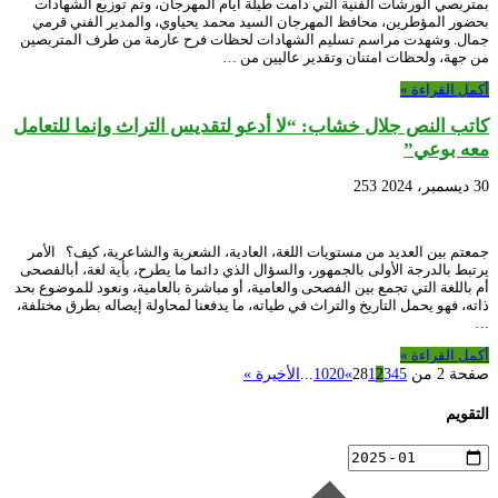
بمتربصي الورشات الفنية التي دامت طيلة أيام المهرجان، وتم توزيع الشهادات
بحضور المؤطرين، محافظ المهرجان السيد محمد يحياوي، والمدير الفني قرمي
جمال. وشهدت مراسم تسليم الشهادات لحظات فرح عارمة من طرف المتربصين
من جهة، ولحظات امتنان وتقدير عاليين من …
أكمل القراءة »
كاتب النص جلال خشاب: “لا أدعو لتقديس التراث وإنما للتعامل
معه بوعي”
30 ديسمبر، 2024
253
جمعتم بين العديد من مستويات اللغة، العادية، الشعرية والشاعرية، كيف؟ الأمر
يرتبط بالدرجة الأولى بالجمهور، والسؤال الذي دائما ما يطرح، بأية لغة، أبالفصحى
أم باللغة التي تجمع بين الفصحى والعامية، أو مباشرة بالعامية، ونعود للموضوع بحد
ذاته، فهو يحمل التاريخ والتراث في طياته، ما يدفعنا لمحاولة إيصاله بطرق مختلفة،
…
أكمل القراءة »
صفحة 2 من 28
5
4
3
2
1
»
20
10
...
الأخيرة »
التقويم