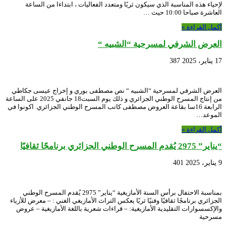
لإحياء هذه المناسبة الذي سيكون ثريًا ومتعدد الفعاليات ، ابتداءا من الساعة
العاشرة صباحا 10:00 حيث …
أكمل القراءة »
العرض الشرفي لمسرحية “الشبيه “
17 يناير، 2025
387
العرض الشرفي لمسرحية “الشبيه “ نص مصطفى بوري و إخراج عيسى جكاطي
من إنتاج المسرح الوطني الجزائري و ذلك يوم السبت18 جانفي 2025 على الساعة
الرابعة 16سا بقاعة العروض مصطفى كاتب المسرح الوطني الجزائري. اكونوا في
الموعد…
أكمل القراءة »
“يناير” 2975 يُقدم المسرح الوطني الجزائري برنامجًا ثقافيًا
9 يناير، 2025
401
بمناسبة الاحتفال برأس السنة الأمازيغية “يناير” 2975 يُقدم المسرح الوطني
الجزائري برنامجًا ثقافيًا وفنيًا ثريًا يعكس التراث الأمازيغي الغني : – معرض للأزياء
والإكسسوارات التقليدية الأمازيغية: – قراءات شعرية باللغة الأمازيغية – عروض
مسرحية