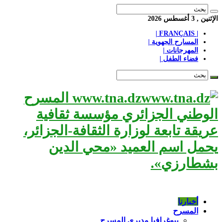
الإثنين , 3 أغسطس 2026
| FRANÇAIS |
المسارح الجهوية |
المهرجانات |
فضاء الطفل |
www.tna.dz المسرح
الوطني الجزائري مؤسسة ثقافية
عريقة تابعة لوزارة الثقافة-الجزائر،
يحمل اسم العميد «محي الدين
بشطارزي».
أخبارنا
المسرح
بيوغرافيا مديري المسرح