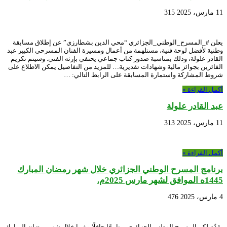
11 مارس، 2025
315
يعلن #_المسرح_الوطني_الجزائري “محي الدين بشطارزي” عن إطلاق مسابقة
وطنية لأفضل لوحة فنية، مستلهمة من أعمال ومسيرة الفنان المسرحي الكبير عبد
القادر علولة، وذلك بمناسبة صدور كتاب جماعي يحتفي بإرثه الفني. وسيتم تكريم
الفائزين بجوائز مالية وشهادات تقديرية… للمزيد من التفاصيل يمكن الاطلاع على
شروط المشاركة واستمارة المسابقة على الرابط التالي: …
أكمل القراءة »
عبد القادر علولة
11 مارس، 2025
313
أكمل القراءة »
برنامج المسرح الوطني الجزائري خلال شهر رمضان المبارك
1445ه الموافق لشهر مارس 2025م.
4 مارس، 2025
476
يقدّم لكم المسرح الوطني الجزائري برنامجًا حافلًا و ثريا خلال شهر رمضان المبارك