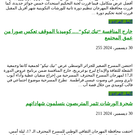
أفضل عرض متكامل، فيما قررت لجنة التحكيم استحداث خمس جوائز جديدة، كما
قررت محافظة المهرجان تنظيم دورة ثانية للورشات التكوينية شهر أفريل المقبل.
قررت لجنة تحكيم دورة …
أكمل القراءة »
خارج المنافسة “تيك تيكو”…. كوميديا الموقف تعكس صورا من
عمق المجتمع
30 ديسمبر، 2024
255
احتضن المسرح الصغير للجزائر الوسطى عرض “تيك تيكو” لجمعية كانفا وجمعية
الشعلة للثقافة والإبداع لبرج بوعريريج، خارج المنافسة ضمن برنامج عروض الدورة
الـ17 لمهرجان المسرح المحترف. المسرحية من إخراج سفيان عطية وأداء أيوب
ثايري ومنير عي وصوت عيسى فراطسة. تطرح المسرحية موضوع اجتماعي في
قالب كوميدي من خلال قصة أب …
أكمل القراءة »
شجرة الورشات تثمر المتربصون يتسلمون شهاداتهم
30 ديسمبر، 2024
211
احتفت محافظة المهرجان الثقافي الوطني للمسرح المحترف الـ 17، ليلة أمس،