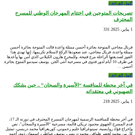
أكمل القراءة »
تصريحات المتوجين في اختتام المهرجان الوطني للمسرح
المحترف
1 يناير، 2025
331
فريال مجاجي المتوجة بجائزة أحسن ممثلة واعدة قالت المتوجة بجائزة أحسن
ممثلة واعدة، فريال مجاجي، عند صعودها الركح لاستلام تكريمها، إنها تهدي هذا
الفوز لصديقتها الراحلة مرح فتيحة، وللمخرج هارون الكيلاني الذي آمن بها وأعدها
في ظرف 10 أيام لدور فدوى في مسرحية أنثى الجن. يوسف سيدمو المتوج بجائزة
أحسن …
أكمل القراءة »
في آخر محطة للمنافسة “الأسيرة والسجان” .. حين يشكك
الصهيوني في معتقداته
1 يناير، 2025
218
في آخر محطة للمنافسة الرسمية لمهرجان المسرح المحترف في دورته الـ 17،
قدم المسرح الجهوي محمود تريكي قالمة، مسرحية “الأسيرة والسجان”، نص
وإخراج فؤاد روايسية، سينوغرافيا حليم رحموني، كوريغرافيا محمد دريسي، تمثيل
كل من محمد لخضر ظوافر، محمد دريسي، يوسف عواطي، اسمهان ذمة، أحمد