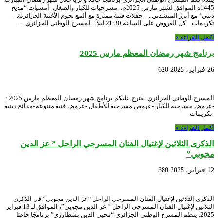
1445ه الموافق لشهر مارس 2025م. -مسرحيات للكبار والصغار. -أمسيات “مديح
ديني” مع أبرز المنشدين . – حفلات فنية مميزة مع ألمع نجوم الأغنية الجزائرية. –
تكريمات. كل العروض على الساعة 21:30 ليلاً المسرح الوطني الجزائري …
أكمل القراءة »
برنامج شهر رمضان المعظم مارس 2025
26 فبراير، 2025
620
المسرح الوطني الجزائري يقترح عليكم برنامج شهر رمضان المعظم مارس 2025 :
-عروض مسرحية للكبار -عروض مسرحية للأطفال -عروض فنية متنوعة -مدائح دينية
-تكريمات
أكمل القراءة »
الذكرى الثلاثين لإغتيال الفنان المسرحي الراحل ” عز الدين
مجوبي”
12 فبراير، 2025
380
الذكرى الثلاثين لإغتيال الفنان المسرحي الراحل “عز الدين مجوبي” في الذكرى
الثلاثين لإغتيال الفنان المسرحي الراحل ” عز الدين مجوبي”، الموافق لـ 13 فبراير
2025، ينظم المسرح الوطني الجزائري “محيي الدين بشطارزي” برنامجًا خاصًا