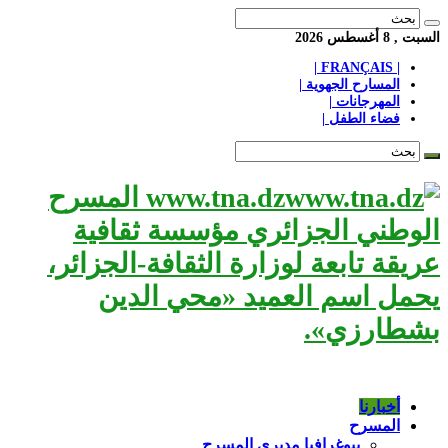
السبت , 8 أغسطس 2026
| FRANÇAIS |
المسارح الجهوية |
المهرجانات |
فضاء الطفل |
www.tna.dz المسرح
الوطني الجزائري مؤسسة ثقافية
عريقة تابعة لوزارة الثقافة-الجزائر،
يحمل اسم العميد «محي الدين
بشطارزي».
أخبارنا
المسرح
بيوغرافيا مديري المسرح