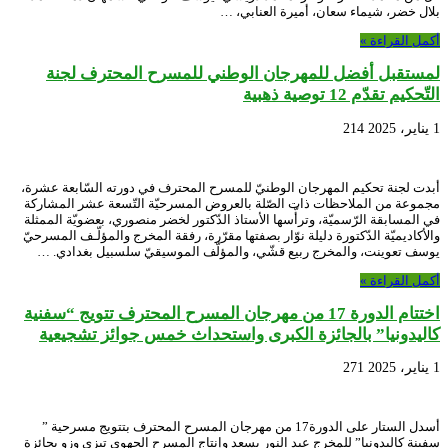
بلال خضر، شيماء سعان، أميرة العنابي، …
أكمل القراءة »
لمستقبل أفضل للمهرجان الوطني للمسرح المحترف لجنة
التّحكيم تقدّم 12 توصية ذهبية
1 يناير، 2025
214
أبدت لجنة تحكيم المهرجان الوطنيّ للمسرح المحترف في دورته السّابعة عشرة،
مجموعة من الملاحظات ذات الصّلة بالعروض المسرحيّة التّسعة عشر المشاركة
في المسابقة الرّسميّة، وترأّسها الأستاذ الدّكتور لخضر منصوري، بعضويّة الممثلة
والأكاديميّة الدّكتورة دليلة نوّار بصفتها مقرّرة، رفقة المخرج والمؤلّـف المسرحيّ
يوسف تعوينت، والمخرج ربيع قشّي، والمؤلّف الموسيقيّ سلسبيل بغدادي. …
أكمل القراءة »
اختتام الدورة 17 من مهرجان المسرح المحترف تتويج “سفنية
كاليدونيا” بالجائزة الكبرى واستحداث خمس جوائز تشجيعية
1 يناير، 2025
271
أسدل الستار على الدورة17 من مهرجان المسرح المحترف بتتويج مسرحية ”
سفينة كاليدونيا” للمخرج عبد النور يسعد وإنتاج المسرح الجهوي تيزي وزو بجائزة