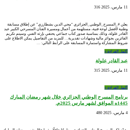
11 مارس، 2025
316
يعلن #_المسرح_الوطني_الجزائري “محي الدين بشطارزي” عن إطلاق مسابقة
وطنية لأفضل لوحة فنية، مستلهمة من أعمال ومسيرة الفنان المسرحي الكبير عبد
القادر علولة، وذلك بمناسبة صدور كتاب جماعي يحتفي بإرثه الفني. وسيتم تكريم
الفائزين بجوائز مالية وشهادات تقديرية… للمزيد من التفاصيل يمكن الاطلاع على
شروط المشاركة واستمارة المسابقة على الرابط التالي: …
أكمل القراءة »
عبد القادر علولة
11 مارس، 2025
315
أكمل القراءة »
برنامج المسرح الوطني الجزائري خلال شهر رمضان المبارك
1445ه الموافق لشهر مارس 2025م.
4 مارس، 2025
480
يقدّم لكم المسرح الوطني الجزائري برنامجًا حافلًا و ثريا خلال شهر رمضان المبارك