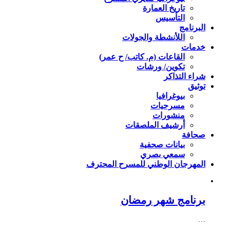
تاريخ العمارة
التأسيس
البرنامج
اللأنشطة والجولات
خدمات
القاعات (م. كاتب/ ح عمر)
تكوين/ ورشات
شراء التذاكر
توثيق
بيوغرافيا
مسرحيات
منشورات
أرشيف الملصقات
صحافة
بيانات صحفية
سمعي بصري
المهرجان الوطني للمسرح المحترف
برنامج شهر رمضان
…