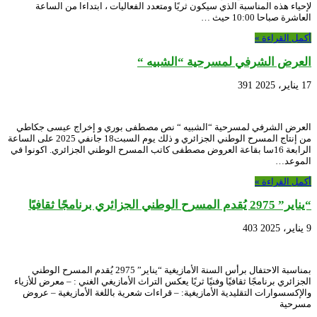
لإحياء هذه المناسبة الذي سيكون ثريًا ومتعدد الفعاليات ، ابتداءا من الساعة
العاشرة صباحا 10:00 حيث …
أكمل القراءة »
العرض الشرفي لمسرحية “الشبيه “
17 يناير، 2025
391
العرض الشرفي لمسرحية “الشبيه “ نص مصطفى بوري و إخراج عيسى جكاطي
من إنتاج المسرح الوطني الجزائري و ذلك يوم السبت18 جانفي 2025 على الساعة
الرابعة 16سا بقاعة العروض مصطفى كاتب المسرح الوطني الجزائري. اكونوا في
الموعد…
أكمل القراءة »
“يناير” 2975 يُقدم المسرح الوطني الجزائري برنامجًا ثقافيًا
9 يناير، 2025
403
بمناسبة الاحتفال برأس السنة الأمازيغية “يناير” 2975 يُقدم المسرح الوطني
الجزائري برنامجًا ثقافيًا وفنيًا ثريًا يعكس التراث الأمازيغي الغني : – معرض للأزياء
والإكسسوارات التقليدية الأمازيغية: – قراءات شعرية باللغة الأمازيغية – عروض
مسرحية