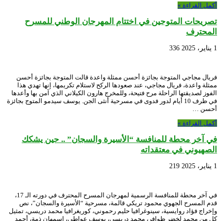
أكمل القراءة »
تصريحات المتوجين في اختتام المهرجان الوطني للمسرح
المحترف
1 يناير، 2025
336
فريال مجاجي المتوجة بجائزة أحسن ممثلة واعدة قالت المتوجة بجائزة أحسن
ممثلة واعدة، فريال مجاجي، عند صعودها الركح لاستلام تكريمها، إنها تهدي هذا
الفوز لصديقتها الراحلة مرح فتيحة، وللمخرج هارون الكيلاني الذي آمن بها وأعدها
في ظرف 10 أيام لدور فدوى في مسرحية أنثى الجن. يوسف سيدمو المتوج بجائزة
أحسن …
أكمل القراءة »
في آخر محطة للمنافسة “الأسيرة والسجان” .. حين يشكك
الصهيوني في معتقداته
1 يناير، 2025
219
في آخر محطة للمنافسة الرسمية لمهرجان المسرح المحترف في دورته الـ 17،
قدم المسرح الجهوي محمود تريكي قالمة، مسرحية “الأسيرة والسجان”، نص
وإخراج فؤاد روايسية، سينوغرافيا حليم رحموني، كوريغرافيا محمد دريسي، تمثيل
كل من محمد لخضر ظوافر، محمد دريسي، يوسف عواطي، اسمهان ذمة، أحمد