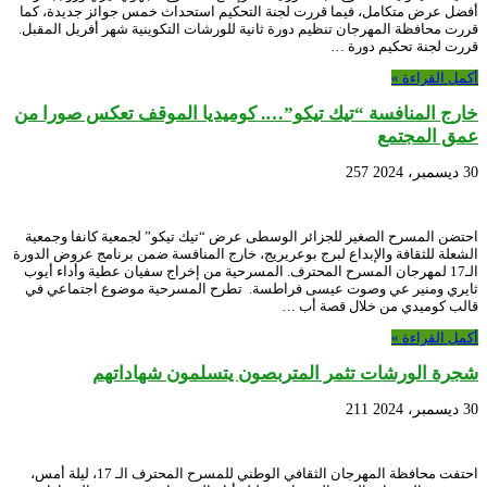
أفضل عرض متكامل، فيما قررت لجنة التحكيم استحداث خمس جوائز جديدة، كما
قررت محافظة المهرجان تنظيم دورة ثانية للورشات التكوينية شهر أفريل المقبل.
قررت لجنة تحكيم دورة …
أكمل القراءة »
خارج المنافسة “تيك تيكو”…. كوميديا الموقف تعكس صورا من
عمق المجتمع
30 ديسمبر، 2024
257
احتضن المسرح الصغير للجزائر الوسطى عرض “تيك تيكو” لجمعية كانفا وجمعية
الشعلة للثقافة والإبداع لبرج بوعريريج، خارج المنافسة ضمن برنامج عروض الدورة
الـ17 لمهرجان المسرح المحترف. المسرحية من إخراج سفيان عطية وأداء أيوب
ثايري ومنير عي وصوت عيسى فراطسة. تطرح المسرحية موضوع اجتماعي في
قالب كوميدي من خلال قصة أب …
أكمل القراءة »
شجرة الورشات تثمر المتربصون يتسلمون شهاداتهم
30 ديسمبر، 2024
211
احتفت محافظة المهرجان الثقافي الوطني للمسرح المحترف الـ 17، ليلة أمس،