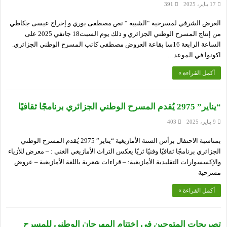
17 يناير، 2025
391
العرض الشرفي لمسرحية “الشبيه “ نص مصطفى بوري و إخراج عيسى جكاطي
من إنتاج المسرح الوطني الجزائري و ذلك يوم السبت18 جانفي 2025 على
الساعة الرابعة 16سا بقاعة العروض مصطفى كاتب المسرح الوطني الجزائري.
اكونوا في الموعد…
أكمل القراءة »
“يناير” 2975 يُقدم المسرح الوطني الجزائري برنامجًا ثقافيًا
9 يناير، 2025
403
بمناسبة الاحتفال برأس السنة الأمازيغية “يناير” 2975 يُقدم المسرح الوطني
الجزائري برنامجًا ثقافيًا وفنيًا ثريًا يعكس التراث الأمازيغي الغني : – معرض للأزياء
والإكسسوارات التقليدية الأمازيغية: – قراءات شعرية باللغة الأمازيغية – عروض
مسرحية
أكمل القراءة »
تصريحات المتوجين في اختتام المهرجان الوطني للمسرح