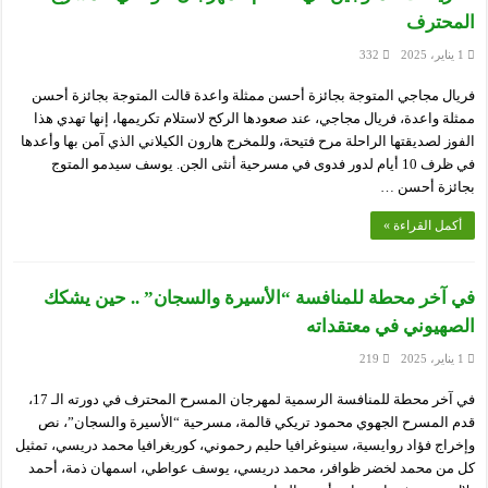
المحترف
1 يناير، 2025
332
فريال مجاجي المتوجة بجائزة أحسن ممثلة واعدة قالت المتوجة بجائزة أحسن
ممثلة واعدة، فريال مجاجي، عند صعودها الركح لاستلام تكريمها، إنها تهدي هذا
الفوز لصديقتها الراحلة مرح فتيحة، وللمخرج هارون الكيلاني الذي آمن بها وأعدها
في ظرف 10 أيام لدور فدوى في مسرحية أنثى الجن. يوسف سيدمو المتوج
بجائزة أحسن …
أكمل القراءة »
في آخر محطة للمنافسة “الأسيرة والسجان” .. حين يشكك
الصهيوني في معتقداته
1 يناير، 2025
219
في آخر محطة للمنافسة الرسمية لمهرجان المسرح المحترف في دورته الـ 17،
قدم المسرح الجهوي محمود تريكي قالمة، مسرحية “الأسيرة والسجان”، نص
وإخراج فؤاد روايسية، سينوغرافيا حليم رحموني، كوريغرافيا محمد دريسي، تمثيل
كل من محمد لخضر ظوافر، محمد دريسي، يوسف عواطي، اسمهان ذمة، أحمد