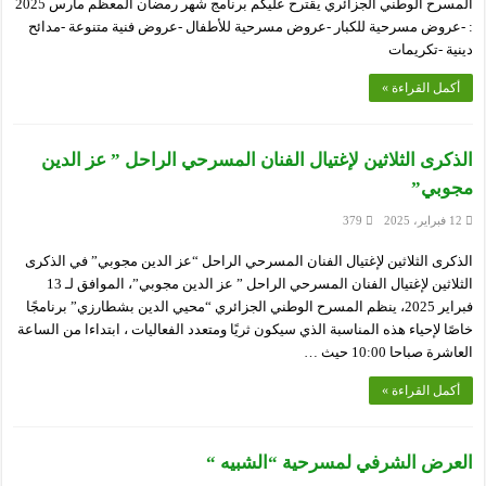
المسرح الوطني الجزائري يقترح عليكم برنامج شهر رمضان المعظم مارس 2025
: -عروض مسرحية للكبار -عروض مسرحية للأطفال -عروض فنية متنوعة -مدائح
دينية -تكريمات
أكمل القراءة »
الذكرى الثلاثين لإغتيال الفنان المسرحي الراحل ” عز الدين
مجوبي”
12 فبراير، 2025
379
الذكرى الثلاثين لإغتيال الفنان المسرحي الراحل “عز الدين مجوبي” في الذكرى
الثلاثين لإغتيال الفنان المسرحي الراحل ” عز الدين مجوبي”، الموافق لـ 13
فبراير 2025، ينظم المسرح الوطني الجزائري “محيي الدين بشطارزي” برنامجًا
خاصًا لإحياء هذه المناسبة الذي سيكون ثريًا ومتعدد الفعاليات ، ابتداءا من الساعة
العاشرة صباحا 10:00 حيث …
أكمل القراءة »
العرض الشرفي لمسرحية “الشبيه “