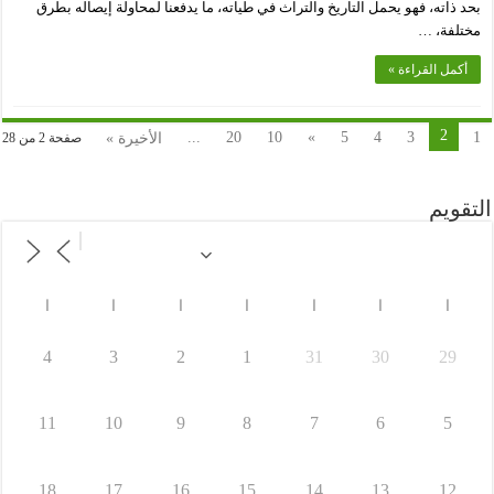
بحد ذاته، فهو يحمل التاريخ والتراث في طياته، ما يدفعنا لمحاولة إيصاله بطرق
مختلفة، …
أكمل القراءة »
2
...
20
10
»
5
4
3
1
الأخيرة »
صفحة 2 من 28
التقويم
ا
ا
ا
ا
ا
ا
ا
4
3
2
1
31
30
29
11
10
9
8
7
6
5
18
17
16
15
14
13
12