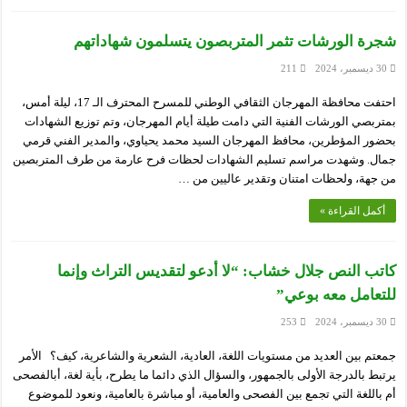
شجرة الورشات تثمر المتربصون يتسلمون شهاداتهم
30 ديسمبر، 2024
211
احتفت محافظة المهرجان الثقافي الوطني للمسرح المحترف الـ 17، ليلة أمس،
بمتربصي الورشات الفنية التي دامت طيلة أيام المهرجان، وتم توزيع الشهادات
بحضور المؤطرين، محافظ المهرجان السيد محمد يحياوي، والمدير الفني قرمي
جمال. وشهدت مراسم تسليم الشهادات لحظات فرح عارمة من طرف المتربصين
من جهة، ولحظات امتنان وتقدير عاليين من …
أكمل القراءة »
كاتب النص جلال خشاب: “لا أدعو لتقديس التراث وإنما
للتعامل معه بوعي”
30 ديسمبر، 2024
253
جمعتم بين العديد من مستويات اللغة، العادية، الشعرية والشاعرية، كيف؟ الأمر
يرتبط بالدرجة الأولى بالجمهور، والسؤال الذي دائما ما يطرح، بأية لغة، أبالفصحى
أم باللغة التي تجمع بين الفصحى والعامية، أو مباشرة بالعامية، ونعود للموضوع