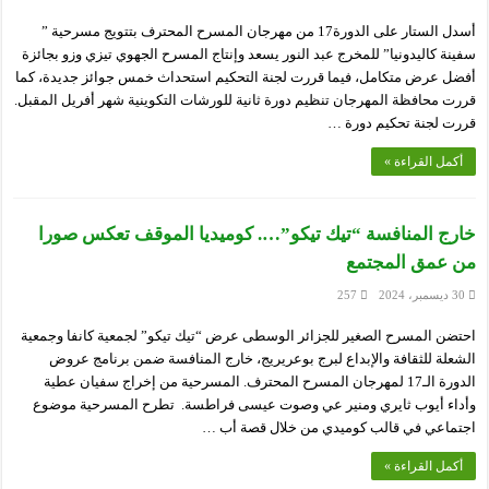
أسدل الستار على الدورة17 من مهرجان المسرح المحترف بتتويج مسرحية ”
سفينة كاليدونيا” للمخرج عبد النور يسعد وإنتاج المسرح الجهوي تيزي وزو بجائزة
أفضل عرض متكامل، فيما قررت لجنة التحكيم استحداث خمس جوائز جديدة، كما
قررت محافظة المهرجان تنظيم دورة ثانية للورشات التكوينية شهر أفريل المقبل.
قررت لجنة تحكيم دورة …
أكمل القراءة »
خارج المنافسة “تيك تيكو”…. كوميديا الموقف تعكس صورا
من عمق المجتمع
30 ديسمبر، 2024
257
احتضن المسرح الصغير للجزائر الوسطى عرض “تيك تيكو” لجمعية كانفا وجمعية
الشعلة للثقافة والإبداع لبرج بوعريريج، خارج المنافسة ضمن برنامج عروض
الدورة الـ17 لمهرجان المسرح المحترف. المسرحية من إخراج سفيان عطية
وأداء أيوب ثايري ومنير عي وصوت عيسى فراطسة. تطرح المسرحية موضوع
اجتماعي في قالب كوميدي من خلال قصة أب …
أكمل القراءة »