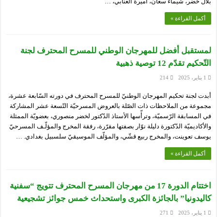
بلال خضر، شيماء سعان، أميرة العنابي، …
أكمل القراءة »
لمستقبل أفضل للمهرجان الوطني للمسرح المحترف لجنة
التّحكيم تقدّم 12 توصية ذهبية
1 يناير، 2025
214
أبدت لجنة تحكيم المهرجان الوطنيّ للمسرح المحترف في دورته السّابعة عشرة،
مجموعة من الملاحظات ذات الصّلة بالعروض المسرحيّة التّسعة عشر المشاركة
في المسابقة الرّسميّة، وترأّسها الأستاذ الدّكتور لخضر منصوري، بعضويّة الممثلة
والأكاديميّة الدّكتورة دليلة نوّار بصفتها مقرّرة، رفقة المخرج والمؤلّـف المسرحيّ
يوسف تعوينت، والمخرج ربيع قشّي، والمؤلّف الموسيقيّ سلسبيل بغدادي. …
أكمل القراءة »
اختتام الدورة 17 من مهرجان المسرح المحترف تتويج “سفنية
كاليدونيا” بالجائزة الكبرى واستحداث خمس جوائز تشجيعية
1 يناير، 2025
271