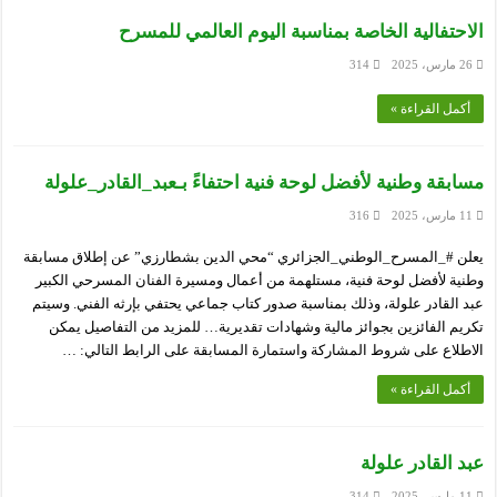
الاحتفالية الخاصة بمناسبة اليوم العالمي للمسرح
26 مارس، 2025
314
أكمل القراءة »
مسابقة وطنية لأفضل لوحة فنية احتفاءً بـعبد_القادر_علولة
11 مارس، 2025
316
يعلن #_المسرح_الوطني_الجزائري “محي الدين بشطارزي” عن إطلاق مسابقة
وطنية لأفضل لوحة فنية، مستلهمة من أعمال ومسيرة الفنان المسرحي الكبير
عبد القادر علولة، وذلك بمناسبة صدور كتاب جماعي يحتفي بإرثه الفني. وسيتم
تكريم الفائزين بجوائز مالية وشهادات تقديرية… للمزيد من التفاصيل يمكن
الاطلاع على شروط المشاركة واستمارة المسابقة على الرابط التالي: …
أكمل القراءة »
عبد القادر علولة
11 مارس، 2025
314