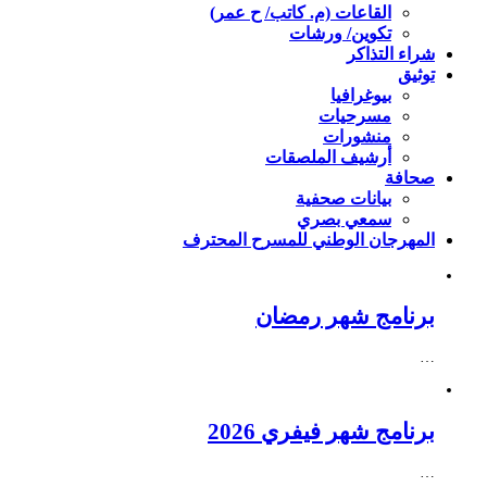
القاعات (م. كاتب/ ح عمر)
تكوين/ ورشات
شراء التذاكر
توثيق
بيوغرافيا
مسرحيات
منشورات
أرشيف الملصقات
صحافة
بيانات صحفية
سمعي بصري
المهرجان الوطني للمسرح المحترف
برنامج شهر رمضان
…
برنامج شهر فيفري 2026
…