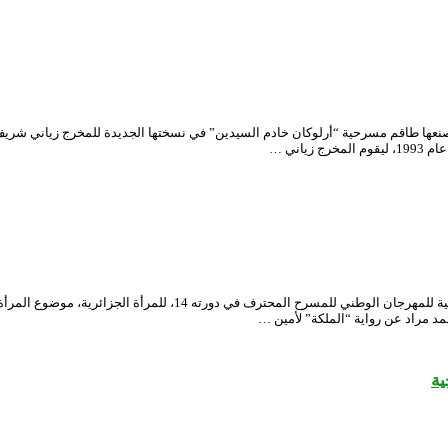
نعها طاقم مسرحية “أرلوكان خادم السيدين” في نسختها الجديدة للمخرج زياني شري
اني …
يتناول العمل المسرحي “سكورا” للمخرج علي جبارة والمشارك في المنافس
 مراد عن رواية “الملكة” لأمين …
ية