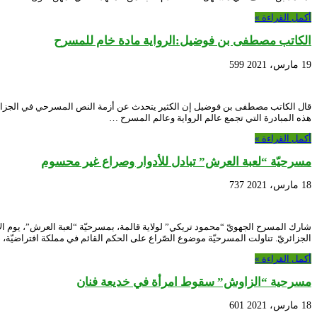
أكمل القراءة »
الكاتب مصطفى بن فوضيل:الرواية مادة خام للمسرح
19 مارس، 2021
599
قال الكاتب مصطفى بن فوضيل إن الكثير يتحدث عن أزمة النص المسرحي في الجزائر،وق
هذه المبادرة التي تجمع عالم الرواية وعالم المسرح …
أكمل القراءة »
مسرحيّة “لعبة العرش” تبادل للأدوار وصراع غير محسوم
18 مارس، 2021
737
الجزائريّ. تناولت المسرحيّة موضوع الصّراع على الحكم القائم في مملكة افتراضيّة، د
أكمل القراءة »
مسرحية “الزاوش” سقوط امرأة في خديعة فنان
18 مارس، 2021
601