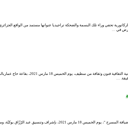
رية تحفي وراء تلك البسمة والضحكة تراجيديا عنوانها مستمد من الواقع الجزائري. لم
قدم توفيق مزعاش عرض من نوع ألوان مان شو، عنو
قيقة. …
ة
نظّمت محافظة المهرجان الوطنيّ للمسرح المحترف، لقاءً أدبيّا بعنوان ” الرّواية 