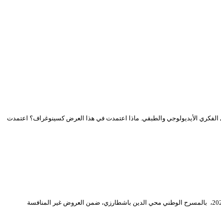
 الفكري الأيديولوجي والطبقي. ماذا اعتمدت في هذا العرض كسينوغراف؟ اعتمدت
مسرحية “قصة حديقة الحيوان”: لقاء لتناقضات المدينةعرضت مسرحية “قصة حديقة الحيوان” لإدوارد ألبي، ترجمة وائل بوزيدة بقاعة حاج عمر، مساء السبت 20 مارس 2021، بالمسرح الوطني محي الدين باشطارزي، ضمن العروض غير المنافسة