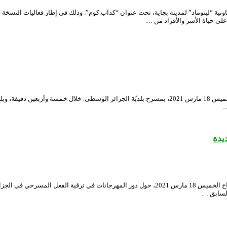
ية “لينوماد” لمدينة بجاية، تحت عنوان “كذاب.كوم”. وذلك في إطار فعاليات النسخة 
لى حياة الأسر والأفراد من …
قدّمت جمعيّة النّسور للمسرح المحترف، من ولاية تندوف، مسرحيّة ” أنغوما”، يوم الخميس 18 مارس 2021، بمسرح 
…
يدة
نشطت ندوة خاصة بالمهرجان الوطني للمسرح المحترف بنادي امحمد بن قطاف صباح الخميس 18 مارس 021
لسابق …