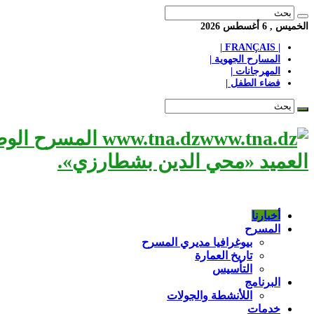
الخميس , 6 أغسطس 2026
| FRANÇAIS |
المسارح الجهوية |
المهرجانات |
فضاء الطفل |
www.tna.dz الم
العميد «محي الدين بشطارزي».
أخبارنا
المسرح
بيوغرافيا مديري المسرح
تاريخ العمارة
التأسيس
البرنامج
اللأنشطة والجولات
خدمات