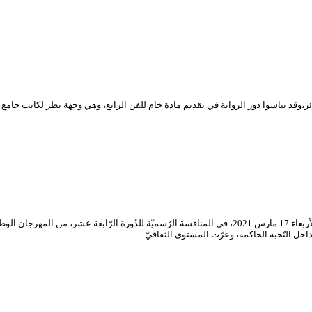
د تناسوا دور الرواية في تقديم مادة خام للفن الرابع، وهي وجهة نظر لكاتب جامع بي
شارك المسرح الجهويّ “محمود تريكي” لولاية قالمة، بمسرحيّة “لعبة العرش”، يوم الأربعاء 17 مارس 2021، في 
اخل النّخبة الحاكمة، وعرّت المستوى الثقافيّ …