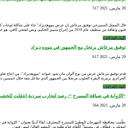
20 مارس، 2021
517
قال الممثل المسرحي توفيق مزغاش إن عرض مووهديزاد” جاء على شاكلة لوحات كاركاتو
فنون وثقافة من سطيف عام 2018 من إخراج سمير الحكيم، ونص لفتحي كافي، هو عرض في …
أكمل القراءة »
توفيق مزعاش يرتجل مع الجمهور في مووه ديزاد
20 مارس، 2021
617
الجزائري برمزية البقرة الحلوب مرتجلا بين الجمهور الذي تفاعل معه خلال خمسين د
أكمل القراءة »
“الرّواية في ضيافة المسرح “: رصد لتجارب سردية انتقلت للخشب
20 مارس، 2021
564
امحمّد بن قطّاف. في مستهلّ اللّقاء، قدّم طلبة من المعهد العاليّ لمهن فنون …