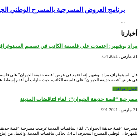
برنامج العروض المسرحية بالمسرح الوطني الجزائري NEX – Creative Africa Nexus
…
أخبارنا
مراد بوشهير: اعتمدت على فلسفة الكاتب في تصميم السينوغرافي
21 مارس، 2021
734
قال السينوغراف مراد بوشهير إنه اعتمد في عرض “قصة حديقة الحيوان” على فلسفة
في عرض “قصة حديقة الحيوان” على فلسفة الكاتب، حيث حاولت أن أقدم إسقاط ع
أكمل القراءة »
مسرحية “قصة حديقة الحيوان”: لقاء لتناقضات المدينة
21 مارس، 2021
991
للمهرجان الوطني للمسرح المحترف الـ 14، تحاكي تناقضات المدينة. والعمل من إنتاج “التعاونية الثقافية ذاكرة” لولاية باتنة، …