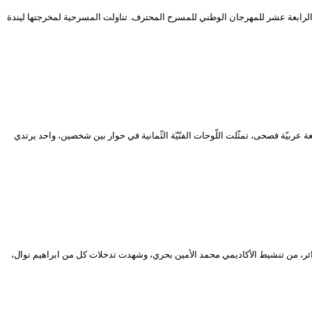
الرابعة عشر للمهرجان الوطني للمسرح المحترف. تناولت المسرحية لمخرجتها ليندة
بلديّة الجزائر الوسطى. خلال خمسة وأربعين دقيقة، وبلغة عربيّة فصحى، تمثّلت اللّوحات الفنّيّة الثّمانية في حوار بين شخصين، واحد يرتدي
2، حول دور المهرجانات في ترقية الفعل المسرحي في الجزائر، من تنشيط الأكاديمي محمد الأمين بحري، وشهدت تدخلات كل من ابراهيم نوال،