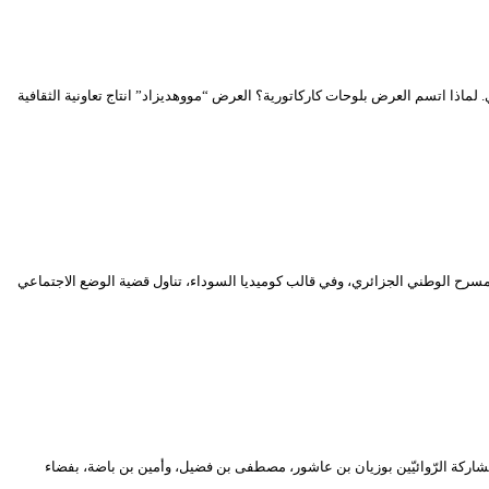
اذا اتسم العرض بلوحات كاركاتورية؟ العرض “مووهديزاد” انتاج تعاونية الثقافية
انه “مووهديزاد”، من انتاج تعاونية الثقافية فنون وثقافة من سطيف، يوم الخميس 18 مارس 2021، بقاعة حاج عماربالمسرح الوطني الجزائري، وفي قالب كوميديا السوداء، تناول قضية الوضع الاجتماعي
في ضيافة المسرح “، يوم الخميس 18 مارس 2021، بإشراف وتنسيق عبد الرّزّاق بوكبّة، ومشاركة الرّوائيّين بوزيان بن عاشور، مصطفى بن فضيل، وأمين بن باضة، بفضاء