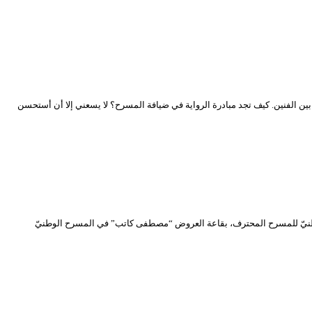
ن الفنين. كيف تجد مبادرة الرواية في ضيافة المسرح؟ لا يسعني إلا أن أستحسن
المنافسة الرّسميّة للدّورة الرّابعة عشر، من المهرجان الوطنيّ للمسرح المحترف، بقاعة العروض “مصطفى كاتب” في المسرح الوطنيّ