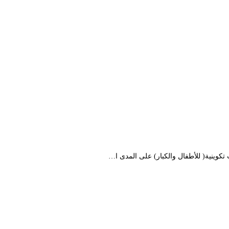
كوينية( للأطفال والكبار) على المدى ا…