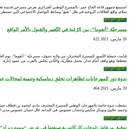
استمتع جمهور قاعة الحاج عمر، بالمسرح الوطني الجزائري بعرض مسرحي قدمته تعاون
سلام، واقع العلاقات الزوجية في ظل “بعبع” وسائط التواصل الاجتماعي التي تسيطر ع
أكمل القراءة »
مسرحيّة “أنغوما”: بين الرّغبة في التّغيير والقبول بالأمر الواقع
20 مارس، 2021
622
معطفا، وهو واقف أمام جدار، يحمل مطّاريّة، والثّاني يجلس بالقرب من عمود إنارة، 
أكمل القراءة »
ندوة دور المهرجانات:تظاهرات تخلق ديناميكية وتنمية لمجالات عد
20 مارس، 2021
464
وحميد علاوي وبوبكر سكيني وحسان عسوس. في البداية، قال حسان عسوس مدير ا
أكمل القراءة »
توفيق مزعاش:لوحات كاركاتورية صنعتها في عرض “مووه ديزاد”