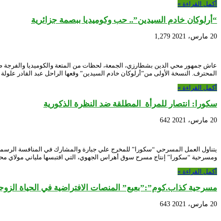
أكمل القراءة »
“أرلوكان خادم السيدين”.. حب وكوميديا ببصمة جزائرية
20 مارس، 2021
1,279
عاش جمهور محي الدين بشطارزي، الجمعة، لحظات من المتعة والكوميديا والفرجة ص
المحترف. النسخة الأولى من”أرلوكان خادم السيدين” وقعها الراحل عبد القادر علولة عام 1993، ليقوم المخرج زي
أكمل القراءة »
سكورا: انتصار للمرأة المطلقة ضد النظرة الذكورية
20 مارس، 2021
642
ومسرحية “سكورا” إنتاج مسرح سوق أهراس الجهوي، التي اقتبسها ملياني مولاي محمد
أكمل القراءة »
مسرحية كذاب.كوم”:”بعبع” المنصات الافتراضية في الحياة الزوج
20 مارس، 2021
643