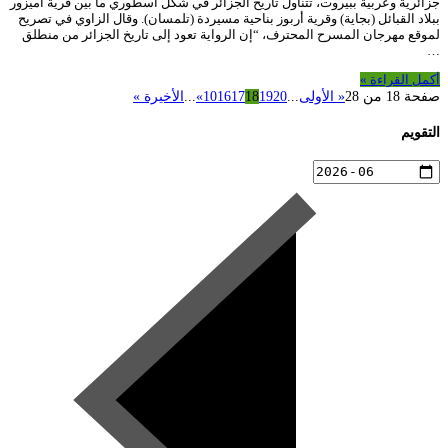
جزائرية وعربية ببيروت، تتناول تاريخ الجزائر في شكل أسطوري ما بين قرية أميزور
ببلاد القبائل (بجاية) وقرية أربوز بناحية مسيردة (تلمسان). وقال الزاوي في تصريح
لموقع مهرجان المسرح المحترف، “إن الرواية تعود إلى تاريخ الجزائر من منطلق
…
أكمل القراءة »
صفحة 18 من 28
« الأولى
...
20
19
18
17
16
10
»
...
الأخيرة »
التقويم