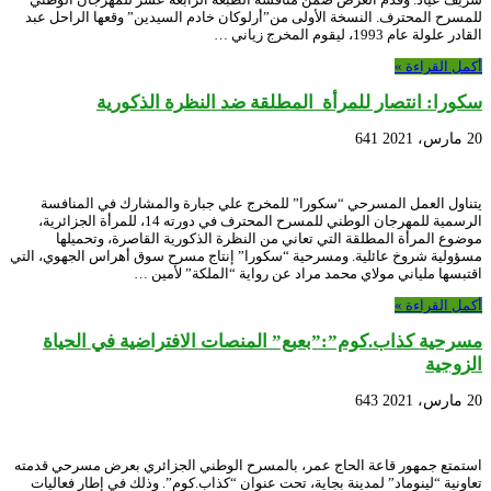
للمسرح المحترف. النسخة الأولى من”أرلوكان خادم السيدين” وقعها الراحل عبد
القادر علولة عام 1993، ليقوم المخرج زياني …
أكمل القراءة »
سكورا: انتصار للمرأة المطلقة ضد النظرة الذكورية
20 مارس، 2021
641
يتناول العمل المسرحي “سكورا” للمخرج علي جبارة والمشارك في المنافسة
الرسمية للمهرجان الوطني للمسرح المحترف في دورته 14، للمرأة الجزائرية،
موضوع المرأة المطلقة التي تعاني من النظرة الذكورية القاصرة، وتحميلها
مسؤولية شروخ عائلية. ومسرحية “سكورا” إنتاج مسرح سوق أهراس الجهوي، التي
اقتبسها ملياني مولاي محمد مراد عن رواية “الملكة” لأمين …
أكمل القراءة »
مسرحية كذاب.كوم”:”بعبع” المنصات الافتراضية في الحياة
الزوجية
20 مارس، 2021
643
استمتع جمهور قاعة الحاج عمر، بالمسرح الوطني الجزائري بعرض مسرحي قدمته
تعاونية “لينوماد” لمدينة بجاية، تحت عنوان “كذاب.كوم”. وذلك في إطار فعاليات