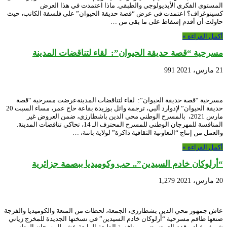
المستوى الفكري الأيديولوجي والطبقي. ماذا اعتمدت في هذا العرض
كسينوغراف؟ اعتمدت في عرض “قصة حديقة الحيوان” على فلسفة الكاتب، حيث
حاولت أن أقدم إسقاط على ما بقى من …
أكمل القراءة »
مسرحية “قصة حديقة الحيوان”: لقاء لتناقضات المدينة
21 مارس، 2021
991
مسرحية “قصة حديقة الحيوان”: لقاء لتناقضات المدينةعرضت مسرحية “قصة
حديقة الحيوان” لإدوارد ألبي، ترجمة وائل بوزيدة بقاعة حاج عمر، مساء السبت 20
مارس 2021، بالمسرح الوطني محي الدين باشطارزي، ضمن العروض غير
المنافسة للمهرجان الوطني للمسرح المحترف الـ 14، تحاكي تناقضات المدينة.
والعمل من إنتاج “التعاونية الثقافية ذاكرة” لولاية باتنة، …
أكمل القراءة »
“أرلوكان خادم السيدين”.. حب وكوميديا ببصمة جزائرية
20 مارس، 2021
1,279
عاش جمهور محي الدين بشطارزي، الجمعة، لحظات من المتعة والكوميديا والفرجة
صنعها طاقم مسرحية “أرلوكان خادم السيدين” في نسختها الجديدة للمخرج زياني
شريف عياد. وقدم العرض ضمن منافسة الطبعة الرابعة عشر للمهرجان الوطني