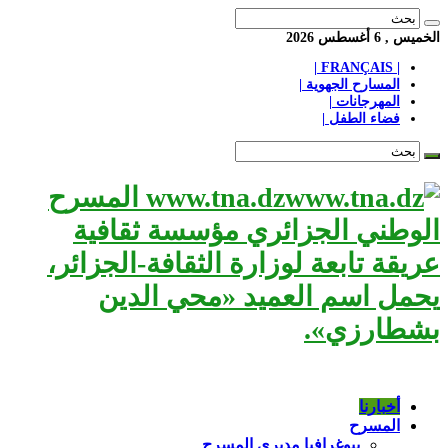
الخميس , 6 أغسطس 2026
| FRANÇAIS |
المسارح الجهوية |
المهرجانات |
فضاء الطفل |
www.tna.dz المسرح
الوطني الجزائري مؤسسة ثقافية
عريقة تابعة لوزارة الثقافة-الجزائر،
يحمل اسم العميد «محي الدين
بشطارزي».
أخبارنا
المسرح
بيوغرافيا مديري المسرح