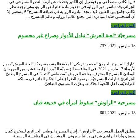
قال الكاتب مصطفى بن فوضيل إن الكثير يتحدث عن أزمة النص المسرحي في
الجزائر،وقد تناسوا دور الرواية في تقديم مادة خام للفن الرابع، وهي وجهة نظر
لكاتب جامع بين الفنين. كيف تجد مبادرة الرواية في ضيافة المسرح؟ لا يسعني إلا
أن أستحسن هذه المبادرة التي تجمع عالم الرواية وعالم المسرح …
أكمل القراءة »
مسرحيّة “لعبة العرش” تبادل للأدوار وصراع غير محسوم
18 مارس، 2021
737
شارك المسرح الجهويّ “محمود تريكي” لولاية قالمة، بمسرحيّة “لعبة العرش”، يوم
الأربعاء 17 مارس 2021، في المنافسة الرّسميّة للدّورة الرّابعة عشر، من المهرجان
الوطنيّ للمسرح المحترف، بقاعة العروض “مصطفى كاتب” في المسرح الوطنيّ
الجزائريّ. تناولت المسرحيّة موضوع الصّراع على الحكم القائم في مملكة
افتراضيّة، داخل النّخبة الحاكمة، وعرّت المستوى الثقافيّ …
أكمل القراءة »
مسرحية “الزاوش” سقوط امرأة في خديعة فنان
18 مارس، 2021
601
ينطلق العمل المسرحي “الزاوش”، إنتاج المسرح الوطني الجزائري للمخرج كمال
يعيش، وأداء إبراهيم شرقي ورانيا سيروتي، المشارك في المنافسة الرسمية