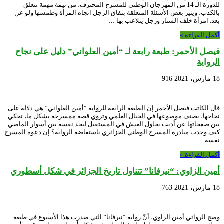
للدورة الـ 14 من المهرجان الوطني للمسرح المحترف، من تيمة مهمة تتعلق
بالكذب، ويثير بعض الأسئلة المتعلقة بنفاق الرجل اتجاه المرأة وطمسها ولو عن
بعد. امرأة خلف الستار ورجل يتلاعب بها …
أكمل القراءة »
فيصل الأحمر: طبعة رابعة لـ “أمين العلواني” دليل على نجاح
الرواية
18 مارس، 2021
916
قال الكاتب فيصل الأحمر إن الطبعة الرابعة للرواية “أمين العلواني” هي دلالة على
نجاحها، يصنف موضوعها في الخيال العلمي وتروي قصة ممسرحة بشكل ما، تحكي
بين صفحاتها عن أديب يحاول العيش في المستقبل ليجد نفسه بين أسوار الماضي.
كيف وجدت مبادرة المسرح الوطني الجزائري باستفاضة الرواية؟ إن دعوة المسرح
نفسه …
أكمل القراءة »
أمين الزاوي: “نيرفانا” تتناول تاريخ الجزائر في شكل أسطوري
18 مارس، 2021
763
وضح الروائي أمين الزاوي، أنّ رواية “نيرفانا” التي صدرت هذا الأسبوع في طبعة