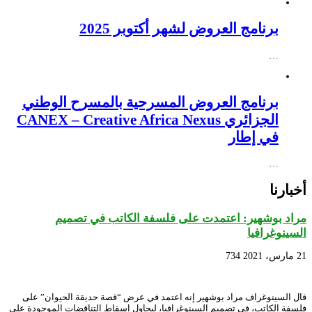
برنامج العروض لشهر أكتوبر 2025
…
برنامج العروض المسرحية بالمسرح الوطني
الجزائري CANEX – Creative Africa Nexus
في إطار
…
أخبارنا
مراد بوشهير: اعتمدت على فلسفة الكاتب في تصميم
السينوغرافيا
21 مارس، 2021
734
قال السينوغراف مراد بوشهير إنه اعتمد في عرض “قصة حديقة الحيوان” على
فلسفة الكاتب، في تصميم السينوغرافيا، ليحاول إسقاط التناقضات الموجودة على