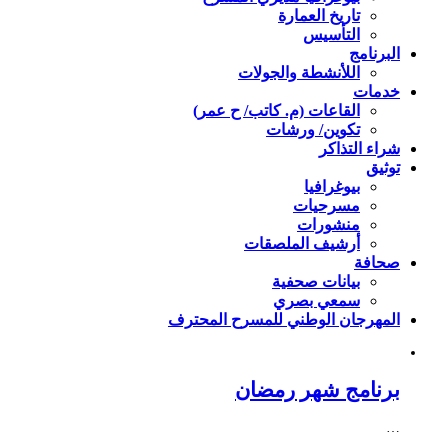
تاريخ العمارة
التأسيس
البرنامج
اللأنشطة والجولات
خدمات
القاعات (م. كاتب/ ح عمر)
تكوين/ ورشات
شراء التذاكر
توثيق
بيوغرافيا
مسرحيات
منشورات
أرشيف الملصقات
صحافة
بيانات صحفية
سمعي بصري
المهرجان الوطني للمسرح المحترف
برنامج شهر رمضان
…