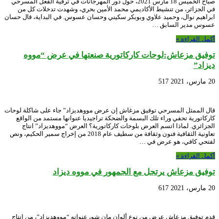
صباح الخميس 18 مارس 2021، حول دور المهرجانات في ترقية الفعل المسرحي
في الجزائر، من تنشيط الأكاديمي محمد الأمين بحري، وشهدت تدخلات كل من
ابراهيم نوال، وحميد علاوي وبوبكر سكيني وحسان عسوس. في البداية، قال حسان
عسوس مدير السابق …
أكمل القراءة »
توفيق مزعاش:لوحات كاركاتورية صنعتها في عرض “مووه
ديزاد”
20 مارس، 2021
517
قال الممثل المسرحي توفيق مزغاش إن عرض مووهديزاد” جاء على شاكلة لوحات
كاركاتورية تحفي وراء تلك البسمة والضحكة تراجيديا عنوانها مستمد من الواقع
الجزائري. لماذا اتسم العرض بلوحات كاركاتورية؟ العرض “مووهديزاد” انتاج
تعاونية الثقافية فنون وثقافة من سطيف عام 2018 من إخراج سمير الحكيم، ونص
لفتحي كافي، هو عرض في …
أكمل القراءة »
توفيق مزعاش يرتجل مع الجمهور في مووه ديزاد
20 مارس، 2021
617
قدم توفيق مزعاش عرض من نوع ألوان مان شو، عنوانه “مووهديزاد”، من انتاج