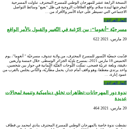
النسخة الرابعة عشر للمهرجان الوطني للمسرح المحترف. تناولت المسرحية
لمخرجتها ليندة سلام، واقع العلاقات الزوجية في ظل “بعبع” وسائط التواصل
الاجتماعي التي تسيطر على حياة الأسر والأفراد من …
أكمل القراءة »
مسرحيّة “أنغوما”: بين الرّغبة في التّغيير والقبول بالأمر الواقع
20 مارس، 2021
622
قدّمت جمعيّة النّسور للمسرح المحترف، من ولاية تندوف، مسرحيّة ” أنغوما”، يوم
الخميس 18 مارس 2021، بمسرح بلديّة الجزائر الوسطى. خلال خمسة وأربعين
دقيقة، وبلغة عربيّة فصحى، تمثّلت اللّوحات الفنّيّة الثّمانية في حوار بين شخصين،
واحد يرتدي معطفا، وهو واقف أمام جدار، يحمل مطّاريّة، والثّاني يجلس بالقرب من
عمود إنارة، …
أكمل القراءة »
ندوة دور المهرجانات:تظاهرات تخلق ديناميكية وتنمية لمجالات
عديدة
20 مارس، 2021
464
نشطت ندوة خاصة بالمهرجان الوطني للمسرح المحترف بنادي امحمد بن قطاف