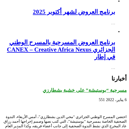
برنامج العروض لشهر أكتوبر 2025
…
برنامج العروض المسرحية بالمسرح الوطني
الجزائري CANEX – Creative Africa Nexus
في إطار
…
أخبارنا
مسرحية “بوستيشة” على خشبة بشطارزي
6 يناير، 2022
551
احتضن المسرح الوطني الجزائري “محي الدين بشطارزي”، أمس الأربعاء، الندوة
الصحفية الخاصة بمسرحية “بوستيشة”، التي كتب نصها وصمم إخراجها أحمد رزاق.
عاد المخرج الذي نشط الندوة الصحفية إلى جانب أعضاء فريقه، وكذا المدير العام