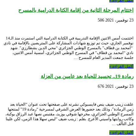
أكمل القراءة »
اختتام المرحلة الثانية من إقامة الكتابة الدرامية بالمسرح
23 نوفمبر، 2021
506
اختتمت أمس الاثنين الإقامة التدريبية في الكتابة الدرامية التي استمرت منذ الـ14
نوفمبر الجاري، حيث تم توزيع شهادات المشاركة على المتربصين بالإقامة في نادي
“امحمد بن قطاف” بالمسرح الوطني الجزائري “محي الدين بشطارزي”. شهد
نادي “امحمد بن قطاف” في المسرح الوطني الجزائري، أمسية أمس الاثنين،
جلسة جمعت المدير العام للمسرح …
أكمل القراءة »
رمادة 19.. تجسيد للحياة بعد عامين من العزلة
23 نوفمبر، 2021
676
علقت زينب ضيف بنص فايسبوكي نشرته على صفحتها تحت عنوان “الحياة بعد
زمن الرمادة”، وذلك بعد حضورها العرض الشرفي لمسرحية “رمادة 19” لمنتجها
المسرح الوطني الجزائري، مخرجها شوقي بوزيد، مقتبس نصها عبد الرزاق بوكبة،
وكاتب روايتها واسيني الأعرج. بقلم : زينب ضيف “ليس سهلا هذا الزمن، لكن علينا
قبل التآلف …
أكمل القراءة »