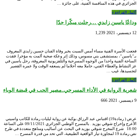
الجزائري في هذه المنافسة الفنية، على جائزة …
أكمل القراءة »
وداعًا ياسين زايدي …رحلت مبكّرا جدّا
12 ديسمبر، 2021
1,239
فجعت الأسرة الفنية مساء أمس السبت بخبر وفاة الفنان حسين زايدي المعروف
بـ”ياسين”، بمستشفى بني مسوس، وذلك إثر وعكة صحية ألمت به مؤخرا. فقدت
الساحة الفنية واحدا من الوجوه المسرحية والتلفزيونية المعروفة، رحل ياسين في
عز النشاط والعطاء الفني، حاملا معه أحلاما لم يسعفه الوقت ولا عمره القصير
لتجسيدها، غيب …
أكمل القراءة »
شعرية الرواية في الأداء المسرحي..مصير الحب في قبضة الوباء
9 ديسمبر، 2021
666
عرض ( رمادة19) اقتباس عبد الرزاق بوكبة عن رواية ليليات رمادة للكاتب واسيني
الأعرج وإخراج شوقي بوزيد . بالمسرح الوطني الجزائري 09/11/2021 على الساعة
18:00 شرع المخرج شوقي بوزيد في البحث عن أساليب ومناهج متعددة في طرح
نص رمادة 19 لمجاوزة تيار الواقعية الطبيعية، التي تحد من قدرة المسرح …