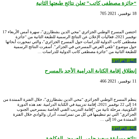
“جائزة مصطفى كاتب” تعلن نتائج طبعتها الثانية
18 نوفمبر، 2021
705
احتضن المسرح الوطني الجزائري “محي الدين بشطارزي”، سهرة أمس الأربعاء 17
نوفمبر 2021، فعاليات الإعلان عن النتائج الرسمية للطبعة الثانية من “جائزة
مصطفى كاتب الدولية للدراسات حول المسرح الجزائري”، والتي تمحورت أبحاثها
حول موضوع “تلقي العرض المسرحي في الجزائر”. أسفرت النتائج الرسمية
للطبعة الثانية من “جائزة مصطفى كاتب الدولية للدراسات …
أكمل القراءة »
إنطلاق إقامة الكتابة الدرامية الأحد بالمسرح
11 نوفمبر، 2021
466
ينظم المسرح الوطني الجزائري “محي الدين بشطارزي”، خلال الفترة الممتدة من
14 إلى 22 نوفمبر 2021، إقامة تدريبية في الكتابة الدرامية. تعد هذه الدورة
التكوينية، مرحلة ثانية من “إقامة التدريب الفني الخاصة بمسرحيي الجنوب
الجزائري” التي تم تنظيمها في كل من تمنراست، أدرار، والوادي خلال الفترة
الممتدة من 16 إلى …
أكمل القراءة »
نتائج مسابقة سعيد حلمي للعروض الفكاهية