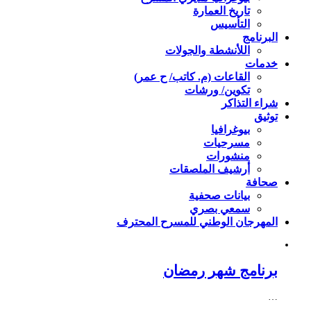
تاريخ العمارة
التأسيس
البرنامج
اللأنشطة والجولات
خدمات
القاعات (م. كاتب/ ح عمر)
تكوين/ ورشات
شراء التذاكر
توثيق
بيوغرافيا
مسرحيات
منشورات
أرشيف الملصقات
صحافة
بيانات صحفية
سمعي بصري
المهرجان الوطني للمسرح المحترف
برنامج شهر رمضان
…