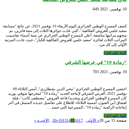
10 نوفمبر، 2021
649
كشف المسرح الوطني الجزائري اليوم الأربعاء 10 نوفمبر 2021، عن نتائج “مسابقة
سعيد حلمي للعروض الفكاهية”، التي عادت جوائزها الثلاث إلى ستة فائزين، تم
منحهم مراتبها مناصفة. أعلن المسرح الوطني الجزائري عن ستة أسماء تقاسمت
المراتب الثلاث لجائزة “سعيد حلمي للعروض الفكاهية للكبار”، حيث عادت المرتبة
الأولى إلى كل من، …
أكمل القراءة »
“رمادة 19” في عرضها الشرفي
10 نوفمبر، 2021
703
احتضن المسرح الوطني الجزائري “محي الدين بشطارزي”، أمس الثلاثاء 09
نوفمبر 2021، العرض الشرفي لإنتاجه الجديد “رمادة 19” لمخرجها شوقي بوزيد.
كان المسرح الوطني الجزائري وتحديدا قاعة العروض “مصطفى كاتب”، قبلة
لعشاق أبي الفنون، أمسية الثلاثاء، للاطلاع على تفاصيل جديده المتمثل في آخر
إنتاجاته الركحية “رمادة 19”، المسرحية التي جسد …
أكمل القراءة »
صفحة 15 من 28
« الأولى
...
17
16
15
14
13
10
»
20
...
الأخيرة »