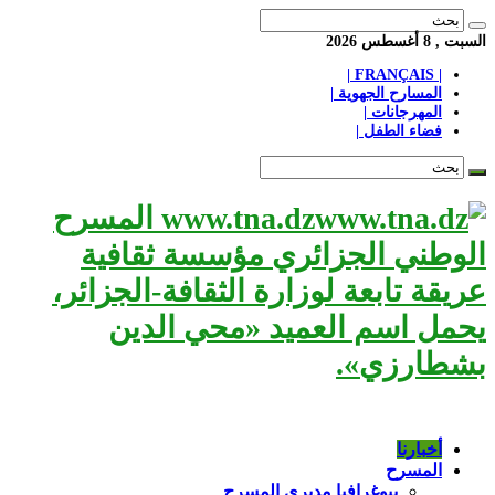
السبت , 8 أغسطس 2026
| FRANÇAIS |
المسارح الجهوية |
المهرجانات |
فضاء الطفل |
www.tna.dz المسرح
الوطني الجزائري مؤسسة ثقافية
عريقة تابعة لوزارة الثقافة-الجزائر،
يحمل اسم العميد «محي الدين
بشطارزي».
أخبارنا
المسرح
بيوغرافيا مديري المسرح