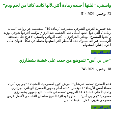
واسيني:” ليلتها أحببت رمادة أكثر..لأنها كانت كائنا من لحم ودم”
23 نوفمبر، 2021
514
بعد حضوره العرض الشرفي لمسرحية “رمادة 19” المقتبسة عن روايته “ليليات
رمادة”، التي حول نصها ليمثّل على الخشبة عبد الرزاق بوكبة، أخرجها شوقي بوزيد،
وأنتجها المسرح الوطني الجزائري … كتب الروائي واسيني الأعرج على صفحته
الرسمية عبر الفايسبوك هذه الأسطر التي استهلها بجملة في شكل عنوان حمّل
آخرها إشارة استفهام …
أكمل القراءة »
“جي بي أس” تتموضع من جديد على خشبة بشطارزي
18 نوفمبر، 2021
743
قدم المخرج “محمد شرشال” العرض الأول لمسرحيته المتجددة “جي بي أس”،
مساء أمس الأربعاء 17 نوفمبر 2021، أمام جمهور المسرح الوطني الجزائري
وتحديدا على خشبة قاعة العروض “مصطفى كاتب”. تابع جمهور بشطارزي
مسرحية “جي بي أس” – المتوجة بجائزة الشيخ سلطان القاسمي لأفضل عرض
مسرحي عربي، خلال الطبعة 12 من …
أكمل القراءة »