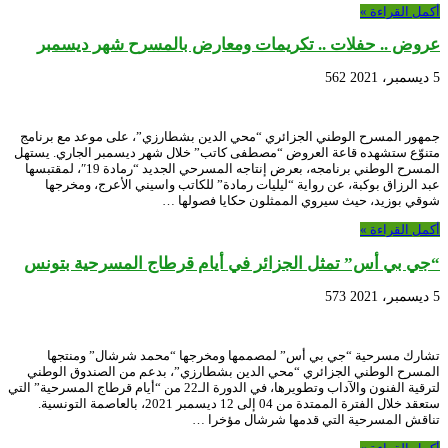
أكمل القراءة »
عروض .. حفلات .. تكريمات ومعارض بالمسرح شهر ديسمبر
5 ديسمبر، 2021
562
جمهور المسرح الوطني الجزائري “محي الدين بشطارزي”، على موعد مع برنامج
متنوّع ستشهده قاعة العروض “مصطفى كاتب” خلال شهر ديسمبر الجاري. يستهل
المسرح الوطني برنامجه، بعرض إنتاجه المسرحي الجديد “رمادة 19″، لمقتبسها
عبد الرزاق بوكبة، عن رواية “ليليات رمادة” للكاتب واسيني الأعرج، ومخرجها
شوقي بوزيد، حيث سيروي الممثلون حكايا فصولها …
أكمل القراءة »
“جي بي أس” تمثل الجزائر في أيام قرطاج المسرحية بتونس
5 ديسمبر، 2021
573
تشارك مسرحية “جي بي أس” لمصممها ومخرجها “محمد شرشال” ومنتجها
المسرح الوطني الجزائري “محي الدين بشطارزي”، بدعم من الصندوق الوطني
لترقية الفنون والآداب وتطويرها، في الدورة الـ22 من “أيام قرطاج المسرحية” التي
ستعقد خلال الفترة الممتدة من 04 إلى 12 ديسمبر 2021، بالعاصمة التونسية.
تناقش المسرحية التي قدمها شرشال مؤخرا …