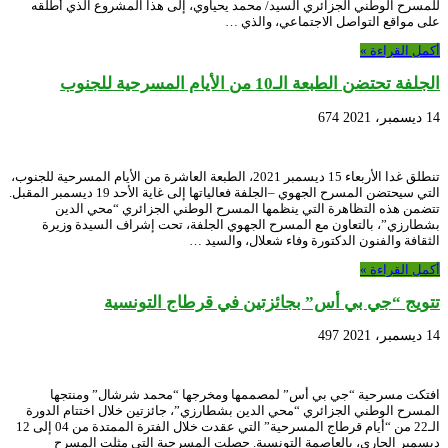
للمسرح الوطني الجزائري السيد/ محمد يحياوي، إلى هذا المشروع الذي أطلقه
على مواقع التواصل الاجتماعي، والذي …
أكمل القراءة »
الجلفة تحتضن الطبعة الـ10 من الأيام المسرحية للجنوب
14 ديسمبر، 2021
674
تنطلق غدا الأربعاء 15 ديسمبر 2021، الطبعة العاشرة من الأيام المسرحية للجنوب،
التي سيحتضن المسرح الجهوي –الجلفة فعالياتها إلى غاية الأحد 19 ديسمبر المقبل.
تتضمن هذه التظاهرة التي ينظمها المسرح الوطني الجزائري “محي الدين
بشطارزي”، بالتعاون مع المسرح الجهوي الجلفة، تحت إشراف السيدة وزيرة
الثقافة والفنون الدكتورة وفاء شعلال، والسيد …
أكمل القراءة »
تتويج “جي بي أس” بجائزتين في قرطاج التونسية
14 ديسمبر، 2021
497
افتكت مسرحية “جي بي أس” لمصممها ومخرجها “محمد شرشال” ومنتجها
المسرح الوطني الجزائري “محي الدين بشطارزي”، جائزتين خلال اختتام الدورة
الـ22 من “أيام قرطاج المسرحية” التي عقدت خلال الفترة الممتدة من 04 إلى 12
ديسمبر الجاري، بالعاصمة التونسية. حصلت المسرحية التي مثلت المسرح