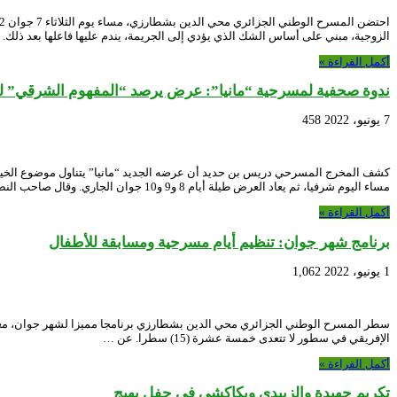
الزوجية، مبني على أساس الشك الذي يؤدي إلى الجريمة، يندم عليها فاعلها بعد ذلك.
أكمل القراءة »
ندوة صحفية لمسرحية “مانيا”: عرض يرصد “المفهوم الشرقي” للخ
7 يونيو، 2022
458
كشف المخرج المسرحي دريس بن حديد أن عرضه الجديد “مانيا” يتناول موضوع الخيانة
مساء اليوم شرفيا، ثم يعاد العرض طيلة أيام 8 و9 و10 جوان الجاري. وقال صاحب النص …
أكمل القراءة »
برنامج شهر جوان: تنظيم أيام مسرحية ومسابقة للأطفال
1 يونيو، 2022
1,062
الإفريقي في سطور لا تتعدى خمسة عشرة (15) سطرا. عن …
أكمل القراءة »
تكريم جهيدة والزبيدي وبكاكشي في حفل بهيج