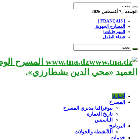
الجمعة , 7 أغسطس 2026
| FRANÇAIS |
المسارح الجهوية |
المهرجانات |
فضاء الطفل |
www.tna.dz الم
العميد «محي الدين بشطارزي».
أخبارنا
المسرح
بيوغرافيا مديري المسرح
تاريخ العمارة
التأسيس
البرنامج
اللأنشطة والجولات
خدمات