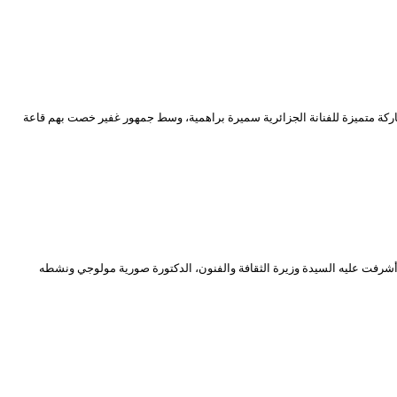
أمس الخميس 23 جوان 2022، افتتاح المهرجان الأوروبي الـ22 في الجزائر، الذي يتواصل إلى 1 جويلية الداخل، بمشاركة متميزة للفنانة الجزائرية سميرة براهمية، وسط جمهور غفير خصت بهم قاعة
م الثلاثاء 14 جوان 2022، احتفالية باليوم العالمي للطفل الإفريقي، المصادف ليوم 16 جوان من كل عام، وقد أشرفت عليه السيدة وزيرة الثقافة والفنون، الدكتورة صورية مولوجي ونشطه