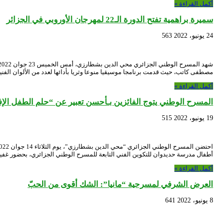
أكمل القراءة »
سميرة براهمية تفتح الدورة الـ22 لمهرجان الأوروبي في الجزائر
24 يونيو، 2022
563
مصطفى كاتب، حيث قدمت برنامجا موسيقيا منوعا وثريا بأدائها لعدد من الألوان الفنية
أكمل القراءة »
المسرح الوطني يتوج الفائزين بـأحسن تعبير عن “حلم الطفل الإ
19 يونيو، 2022
515
أطفال مدرسة حديدوان للتكوين الفني التابعة للمسرح الوطني الجزائري، بحضور غف
أكمل القراءة »
العرض الشرفي لمسرحية “مانيا”: الشك أقوى من الحبّ
8 يونيو، 2022
641