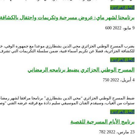
أكمل القراءة »
برنامجنا لشهر ماي: عروض مسرحية وتكريمات واحتفال بالكشافة ا
9 مايو، 2022
600
يضرب المسرح الوطني الجزائري محي الدين بشطارزي موعدا مع جمهوره الوفي، خلال ش
للكشافة الجزائرية، فضلا عن تكريم أسماء فنية، ضمن سلسلة التكريمات التي تشرف 
أكمل القراءة »
المسرح الوطني الجزائري يضبط برنامجه الرمضاني
4 أبريل، 2022
750
ضبط المسرح الوطني الجزائري “محي الدين بشطارزي” برنامجا مرافقا لشهر رمضان، إ
سنوات من الغياب، وسيقدم الفنان الموسيقي سليم دادة مع فرقته عرضه الفني “وصل
أكمل القراءة »
برنامج الأيام المسرحية للقصبة
23 مارس، 2022
782