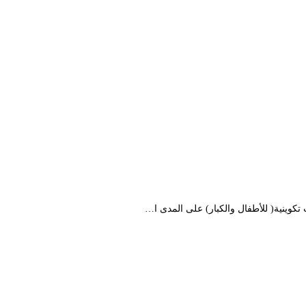
كوينية( للأطفال والكبار) على المدى ا…