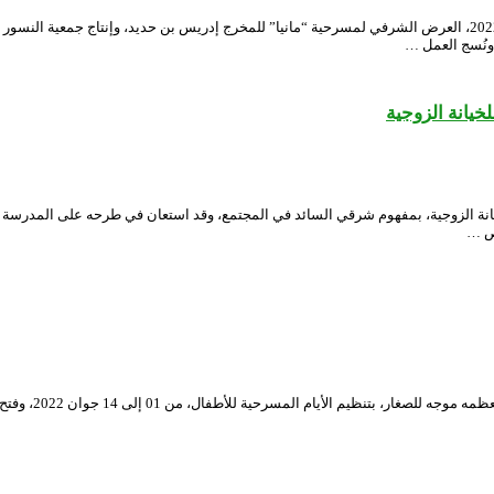
احتضن المسرح الوطني الجزائري محي الدين بشطارزي، مساء يوم الثلاثاء 7 جوان 2022، العرض الشرفي لمسرحية “مانيا” للمخ
 ونُسج العمل …
يانة الزوجية
 الزوجية، بمفهوم شرقي السائد في المجتمع، وقد استعان في طرحه على المدرسة الو