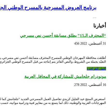
برنامج العروض المسرحية بالمسرح الوطني الجزائري NEX – Creative Africa Nexus
…
أخبارنا
“المحترف الـ15” يطلق مسابقة أحسن نص مسرحي
31 أغسطس، 2022
456
التقيّد بجملة من الشروط، والنص الفائز يتم إنتاجه من قبل المسرح الوطني الجزائر
أكمل القراءة »
مونودرام جلجامش للمشاركة في المحافل العربية
16 أغسطس، 2022
278
استعرض المنتج عبد الجليل كريدي تفاصيل العمل المسرحي الجديد “جلجامش كما لم 
المهرجانات العربية والوطنية، ذلك لما يتمتع به من معايير فنية ودرامية مواتية، حسب