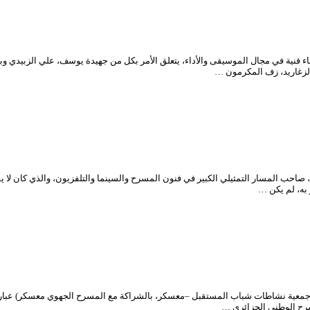
لفنية والثقافية الألفية الثالثة، مساء يوم الأحد 29 ماي2022، ثلاثة أسماء فنية في مجال الموسيقى والأداء، يتعلق الأمر
الزغاريد، زف المكرمون …
فقد المشهد الفني الجزائري الفنان الكبير أحمد بن عيسى، يوم الجمعة 20 ماي 2022، صاحب المسار التمثيلي الكبير في فنون المسر
 به، لم يكن …
معية نشاطات شباب المستقبل –معسكر، بالشراكة مع المسرح الجهوي معسكر) عبارة 
رح الوطني الجزائري …