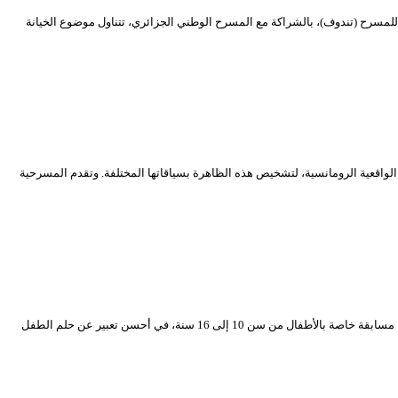
رج إدريس بن حديد، وإنتاج جمعية النسور للمسرح (تندوف)، بالشراكة مع المسرح الوطني الجزائري، تتناول موضوع الخيانة
اقعية الرومانسية، لتشخيص هذه الظاهرة بسياقاتها المختلفة. وتقدم المسرحية
سطر المسرح الوطني الجزائري محي الدين بشطارزي برنامجا مميزا لشهر جوان، معظمه موجه للصغار، بتنظيم الأيام المسرحية للأطفال، من 01 إلى 14 جوان 2022، وفتح مسابقة خاصة بالأطفال من سن 10 إلى 16 سنة، في أحسن تعبير عن حلم الطفل