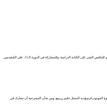
أطلقت محافظة المهرجان الوطني للمسرح المحترف مسابقة أحسن نص مسرحي، والتي يُرى فيها مبادرة إلى دعم جيل الكتاب المسرحيين الجزائريين، وفتح المجال أمامهم للتنافس الفني على الكتابة الدرامية، وللمشاركة في الدورة الـ15، على المُتقدمين
 المونودرام ويؤديه الممثل حليم زريبيع، ومن شأن المسرحية أن تشارك في