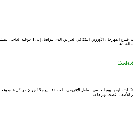
شهد المسرح الوطني الجزائري محي الدين بشطارزي، 
 الغنائية …
فريقي”
احتضن المسرح الوطني الجزائري “محي الدين بشطارزي”، يو
ير للأطفال غصت بهم قاعة …