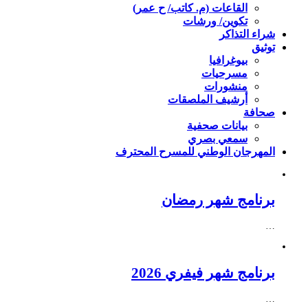
القاعات (م. كاتب/ ح عمر)
تكوين/ ورشات
شراء التذاكر
توثيق
بيوغرافيا
مسرحيات
منشورات
أرشيف الملصقات
صحافة
بيانات صحفية
سمعي بصري
المهرجان الوطني للمسرح المحترف
برنامج شهر رمضان
…
برنامج شهر فيفري 2026
…