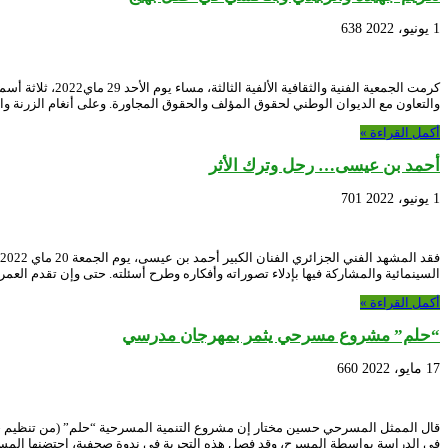
1 يونيو، 2022
638
كرمت الجمعية ا
والتعاون مع الديوان الوطني لحقوق المؤلف والحقوق المجاورة. وعلى أنغام الزرنة و
أكمل القراءة »
أحمد بن عيسى… رحل وترك الأثر
1 يونيو، 2022
701
السينمائية والمشاركة فيها بإدلاء تصوراته وأفكاره وطرح أسئلته. حتى وإن تقدم العمر
أكمل القراءة »
“حلم” مشروع مسرحي يثمر بمهرجان مدرسي
17 مايو، 2022
660
قال الممثل المسرحي حسين مختار إن مشروع التنمية المسرحية “حلم” (من تنظيم ج
في الدراسة بواسطة المسرح، وقد فصل هذه التجربة في ندوة صحفية، احتضنها المس