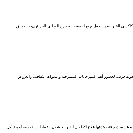
 بكل من جهيدة يوسف، علي الزبيدي وبكاكشي الخير، ضمن حفل بهيج احتضنه المسرح الوطني الجزائري، بالتنسيق
ح والسينما والتلفزيون، والذي كان لا يفوت فرصة لحضور أهم المهرجانات المسرحية والندوات الثقافية، والعروض
عن مبادرة فنية هدفها علاج الأطفال الذين يعيشون اضطرابات نفسية أو مشاكل