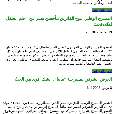
لعدد من الألوان الفنية الغنائية …
أكمل القراءة »
المسرح الوطني يتوج الفائزين بـأحسن تعبير عن “حلم الطفل
الإفريقي”
19 يونيو، 2022
515
احتضن المسرح الوطني الجزائري “محي الدين بشطارزي”، يوم الثلاثاء 14 جوان
2022، احتفالية باليوم العالمي للطفل الإفريقي، المصادف ليوم 16 جوان من كل
عام، وقد أشرفت عليه السيدة وزيرة الثقافة والفنون، الدكتورة صورية مولوجي
ونشطه أطفال مدرسة حديدوان للتكوين الفني التابعة للمسرح الوطني الجزائري،
بحضور غفير للأطفال غصت بهم قاعة …
أكمل القراءة »
العرض الشرفي لمسرحية “مانيا”: الشك أقوى من الحبّ
8 يونيو، 2022
641
احتضن المسرح الوطني الجزائري محي الدين بشطارزي، مساء يوم الثلاثاء 7 جوان
2022، العرض الشرفي لمسرحية “مانيا” للمخرج إدريس بن حديد، وإنتاج جمعية
النسور للمسرح (تندوف)، بالشراكة مع المسرح الوطني الجزائري، تتناول موضوع