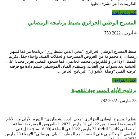
التكريمات التي تشرف عليها …
أكمل القراءة »
المسرح الوطني الجزائري يضبط برنامجه الرمضاني
4 أبريل، 2022
750
ضبط المسرح الوطني الجزائري “محي الدين بشطارزي” برنامجا مرافقا لشهر
رمضان، إذ مجموعة من العروض المسرحية والحفلات الفنية، وإحياء حفل تكريم
الممثل الإذاعي والتلفزيوني محمد عجايمي، كما سيعود المغني بعزيز مجددا على
الخشبة بعد سنوات من الغياب، وسيقدم الفنان الموسيقي سليم دادة مع فرقته
عرضه الفني “وصلة الأشواق”. البرنامج الخاص …
أكمل القراءة »
برنامج الأيام المسرحية للقصبة
23 مارس، 2022
782
ينظم المسرح الوطني الجزائري “محي الدين بشطارزي” الدورم الأولى من الأيام
المسرحية للقصبة، من 22 إلى 31 مارس 2022. 1 -العروض المسرحية: بقاعة
“مصطفى كاتب” الثلاثاء 22 مارس 2022 في الساعة (18:00 سا): حفل فني
أندلسي “لو حكاولي على القصبة” مع المطربة “ليلى بورصالي” الأربعاء 23 مارس
2022 في الساعة …