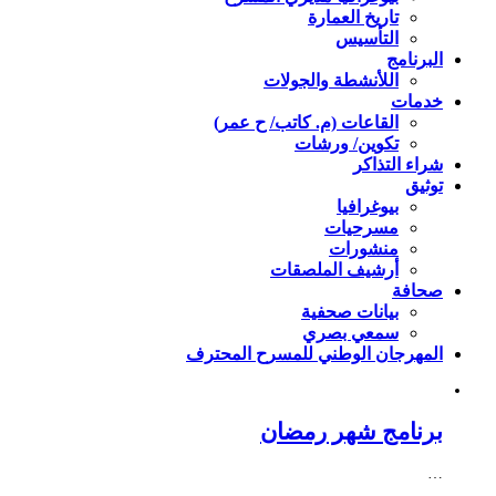
تاريخ العمارة
التأسيس
البرنامج
اللأنشطة والجولات
خدمات
القاعات (م. كاتب/ ح عمر)
تكوين/ ورشات
شراء التذاكر
توثيق
بيوغرافيا
مسرحيات
منشورات
أرشيف الملصقات
صحافة
بيانات صحفية
سمعي بصري
المهرجان الوطني للمسرح المحترف
برنامج شهر رمضان
…