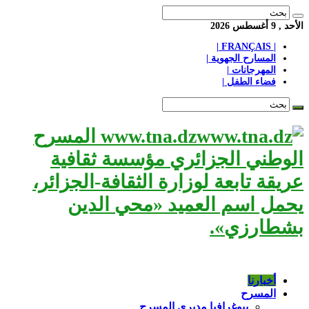
الأحد , 9 أغسطس 2026
| FRANÇAIS |
المسارح الجهوية |
المهرجانات |
فضاء الطفل |
www.tna.dz المسرح
الوطني الجزائري مؤسسة ثقافية
عريقة تابعة لوزارة الثقافة-الجزائر،
يحمل اسم العميد «محي الدين
بشطارزي».
أخبارنا
المسرح
بيوغرافيا مديري المسرح