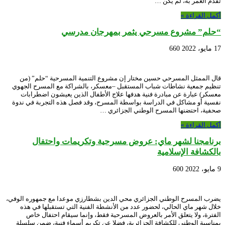
تقدم العمر به، لم يكن …
أكمل القراءة »
“حلم” مشروع مسرحي يثمر بمهرجان مدرسي
17 مايو، 2022
660
قال الممثل المسرحي حسين مختار إن مشروع التنمية المسرحية “حلم” (من
تنظيم جمعية نشاطات شباب المستقبل –معسكر، بالشراكة مع المسرح الجهوي
معسكر) عبارة عن مبادرة فنية هدفها علاج الأطفال الذين يعيشون اضطرابات
نفسية أو مشاكل في الدراسة بواسطة المسرح، وقد فصل هذه التجربة في ندوة
صحفية، احتضنها المسرح الوطني الجزائري …
أكمل القراءة »
برنامجنا لشهر ماي: عروض مسرحية وتكريمات واحتفال
بالكشافة الإسلامية
9 مايو، 2022
600
يضرب المسرح الوطني الجزائري محي الدين بشطارزي موعدا مع جمهوره الوفي،
خلال شهر ماي الحالي، لحضور عدد من الأنشطة الفنية التي تستقبلها في هذه
الفترة، ولا يتعلق الأمر بالعروض المسرحية فقط، وإنما سيقام احتفال خاص
بمناسبة الوطني للكشافة الجزائرية، فضلا عن تكريم أسماء فنية، ضمن سلسلة