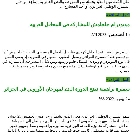
على المُتقدمين التقيّد بجملة من الشروط، والنص الفائز يتم إنتاجه من قبل
المسرح الوطني الجزائري أو أحد المسارح …
أكمل القراءة »
مونودرام جلجامش للمشاركة في المحافل العربية
16 أغسطس، 2022
278
استعرض المنتج عبد الجليل كريدي تفاصيل العمل المسرحي الجديد “جلجامش كما
لم تسمع عنه” للمخرج العراقي رسول الصغير، المقيم في السويد، إذ يصب العمل
في نوع المونودرام ويؤديه الممثل حليم زريبيع، ومن شأن المسرحية أن تشارك في
المهرجانات العربية والوطنية، ذلك لما يتمتع به من معايير فنية ودرامية مواتية،
حسب …
أكمل القراءة »
سميرة براهمية تفتح الدورة الـ22 لمهرجان الأوروبي في الجزائر
24 يونيو، 2022
563
شهد المسرح الوطني الجزائري محي الدين بشطارزي، أمس الخميس 23 جوان
2022، افتتاح المهرجان الأوروبي الـ22 في الجزائر، الذي يتواصل إلى 1 جويلية
الداخل، بمشاركة متميزة للفنانة الجزائرية سميرة براهمية، وسط جمهور غفير
خصت بهم قاعة مصطفى كاتب، حيث قدمت برنامجا موسيقيا منوعا وثريا بأدائها