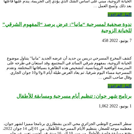
الخيانة الزوجية، مبني على أساس الشك الذي يؤدي إلى الجريمة، يندم عليها فاعلها
بعد ذلك. ونُسج العمل …
أكمل القراءة »
ندوة صحفية لمسرحية “مانيا”: عرض يرصد “المفهوم الشرقي”
للخيانة الزوجية
7 يونيو، 2022
458
كشف المخرج المسرحي دريس بن حديد أن عرضه الجديد “مانيا” يتناول موضوع
الخيانة الزوجية، بمفهوم شرقي السائد في المجتمع، وقد استعان في طرحه على
المدرسة الواقعية الرومانسية، لتشخيص هذه الظاهرة بسياقاتها المختلفة. وتقدم
المسرحية مساء اليوم شرفيا، ثم يعاد العرض طيلة أيام 8 و9 و10 جوان الجاري.
وقال صاحب النص …
أكمل القراءة »
برنامج شهر جوان: تنظيم أيام مسرحية ومسابقة للأطفال
1 يونيو، 2022
1,062
سطر المسرح الوطني الجزائري محي الدين بشطارزي برنامجا مميزا لشهر جوان،
معظمه موجه للصغار، بتنظيم الأيام المسرحية للأطفال، من 01 إلى 14 جوان 2022،
وفتح مسابقة خاصة بالأطفال من سن 10 إلى 16 سنة، في أحسن تعبير عن حلم