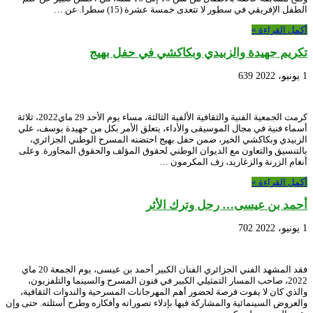
الطفل الإفريقي في سطور لا تتعدى خمسة عشرة (15) سطرا. عن …
أكمل القراءة »
تكريم جهيدة والزبيدي وبكاكشي في حفل بهيج
1 يونيو، 2022
639
كرمت الجمعية الفنية والثقافية الألفية الثالثة، مساء يوم الأحد 29 ماي2022، ثلاثة
أسماء فنية في مجال الموسيقى والأداء، يتعلق الأمر بكل من جهيدة يوسف، علي
الزبيدي وبكاكشي الخير، ضمن حفل بهيج احتضنه المسرح الوطني الجزائري،
بالتنسيق والتعاون مع الديوان الوطني لحقوق المؤلف والحقوق المجاورة. وعلى
أنغام الزرنة والزغاريد، زف المكرمون …
أكمل القراءة »
أحمد بن عيسى… رحل وترك الأثر
1 يونيو، 2022
702
فقد المشهد الفني الجزائري الفنان الكبير أحمد بن عيسى، يوم الجمعة 20 ماي
2022، صاحب المسار التمثيلي الكبير في فنون المسرح والسينما والتلفزيون،
والذي كان لا يفوت فرصة لحضور أهم المهرجانات المسرحية والندوات الثقافية،
والعروض السينمائية والمشاركة فيها بإدلاء تصوراته وأفكاره وطرح أسئلته. حتى وإن