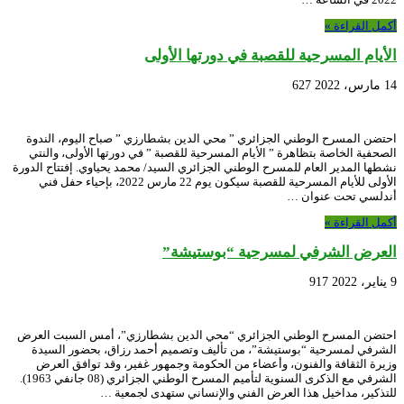
أكمل القراءة »
الأيام المسرحية للقصبة في دورتها الأولى
14 مارس، 2022
627
احتضن المسرح الوطني الجزائري ” محي الدين بشطارزي ” صباح اليوم، الندوة
الصحفية الخاصة بتظاهرة ” الأيام المسرحية للقصبة ” في دورتها الأولى، والنتي
نشطها المدير العام للمسرح الوطني الجزائري السيد/ محمد يحياوي. إفتتاح الدورة
الأولى للأيام المسرحية للقصبة سيكون يوم 22 مارس 2022، بإحياء حفل فني
أندلسي تحت عنوان …
أكمل القراءة »
العرض الشرفي لمسرحية “بوستيشة”
9 يناير، 2022
917
احتضن المسرح الوطني الجزائري “محي الدين بشطارزي”، أمس السبت العرض
الشرفي لمسرحية “بوستيشة”، من تأليف وتصميم أحمد رزاق، بحضور السيدة
وزيرة الثقافة والفنون، وأعضاء من الحكومة وجمهور غفير، وقد توافق العرض
الشرفي مع الذكرى السنوية لتأميم المسرح الوطني الجزائري (08 جانفي 1963).
للتذكير، مداخيل هذا العرض الفني والإنساني ستهدى لجمعية …