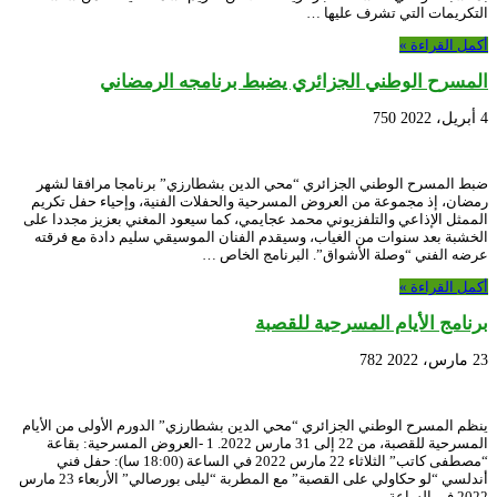
التكريمات التي تشرف عليها …
أكمل القراءة »
المسرح الوطني الجزائري يضبط برنامجه الرمضاني
4 أبريل، 2022
750
ضبط المسرح الوطني الجزائري “محي الدين بشطارزي” برنامجا مرافقا لشهر
رمضان، إذ مجموعة من العروض المسرحية والحفلات الفنية، وإحياء حفل تكريم
الممثل الإذاعي والتلفزيوني محمد عجايمي، كما سيعود المغني بعزيز مجددا على
الخشبة بعد سنوات من الغياب، وسيقدم الفنان الموسيقي سليم دادة مع فرقته
عرضه الفني “وصلة الأشواق”. البرنامج الخاص …
أكمل القراءة »
برنامج الأيام المسرحية للقصبة
23 مارس، 2022
782
ينظم المسرح الوطني الجزائري “محي الدين بشطارزي” الدورم الأولى من الأيام
المسرحية للقصبة، من 22 إلى 31 مارس 2022. 1 -العروض المسرحية: بقاعة
“مصطفى كاتب” الثلاثاء 22 مارس 2022 في الساعة (18:00 سا): حفل فني
أندلسي “لو حكاولي على القصبة” مع المطربة “ليلى بورصالي” الأربعاء 23 مارس
2022 في الساعة …