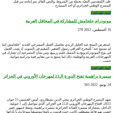
على المُتقدمين التقيّد بجملة من الشروط، والنص الفائز يتم إنتاجه من قبل
المسرح الوطني الجزائري أو أحد المسارح …
أكمل القراءة »
مونودرام جلجامش للمشاركة في المحافل العربية
16 أغسطس، 2022
278
استعرض المنتج عبد الجليل كريدي تفاصيل العمل المسرحي الجديد “جلجامش كما
لم تسمع عنه” للمخرج العراقي رسول الصغير، المقيم في السويد، إذ يصب العمل
في نوع المونودرام ويؤديه الممثل حليم زريبيع، ومن شأن المسرحية أن تشارك في
المهرجانات العربية والوطنية، ذلك لما يتمتع به من معايير فنية ودرامية مواتية،
حسب …
أكمل القراءة »
سميرة براهمية تفتح الدورة الـ22 لمهرجان الأوروبي في الجزائر
24 يونيو، 2022
563
شهد المسرح الوطني الجزائري محي الدين بشطارزي، أمس الخميس 23 جوان
2022، افتتاح المهرجان الأوروبي الـ22 في الجزائر، الذي يتواصل إلى 1 جويلية
الداخل، بمشاركة متميزة للفنانة الجزائرية سميرة براهمية، وسط جمهور غفير
خصت بهم قاعة مصطفى كاتب، حيث قدمت برنامجا موسيقيا منوعا وثريا بأدائها