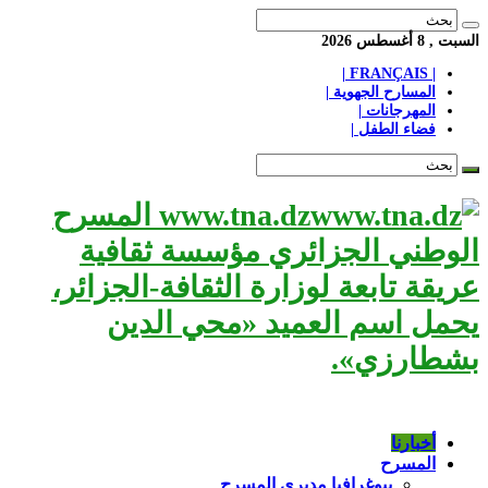
السبت , 8 أغسطس 2026
| FRANÇAIS |
المسارح الجهوية |
المهرجانات |
فضاء الطفل |
www.tna.dz المسرح
الوطني الجزائري مؤسسة ثقافية
عريقة تابعة لوزارة الثقافة-الجزائر،
يحمل اسم العميد «محي الدين
بشطارزي».
أخبارنا
المسرح
بيوغرافيا مديري المسرح