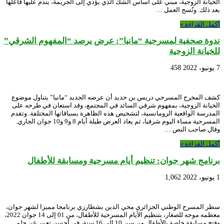
الخيانة الزوجية، مبني على أساس الشك الذي يؤدي إلى الجريمة، يندم عليها فاعلها
بعد ذلك. ونُسج العمل …
أكمل القراءة »
ندوة صحفية لمسرحية “مانيا”: عرض يرصد “المفهوم الشرقي”
للخيانة الزوجية
7 يونيو، 2022
458
كشف المخرج المسرحي دريس بن حديد أن عرضه الجديد “مانيا” يتناول موضوع
الخيانة الزوجية، بمفهوم شرقي السائد في المجتمع، وقد استعان في طرحه على
المدرسة الواقعية الرومانسية، لتشخيص هذه الظاهرة بسياقاتها المختلفة. وتقدم
المسرحية مساء اليوم شرفيا، ثم يعاد العرض طيلة أيام 8 و9 و10 جوان الجاري.
وقال صاحب النص …
أكمل القراءة »
برنامج شهر جوان: تنظيم أيام مسرحية ومسابقة للأطفال
1 يونيو، 2022
1,062
سطر المسرح الوطني الجزائري محي الدين بشطارزي برنامجا مميزا لشهر جوان،
معظمه موجه للصغار، بتنظيم الأيام المسرحية للأطفال، من 01 إلى 14 جوان 2022،
وفتح مسابقة خاصة بالأطفال من سن 10 إلى 16 سنة، في أحسن تعبير عن حلم