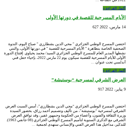
أكمل القراءة »
الأيام المسرحية للقصبة في دورتها الأولى
14 مارس، 2022
627
احتضن المسرح الوطني الجزائري ” محي الدين بشطارزي ” صباح اليوم، الندوة
الصحفية الخاصة بتظاهرة ” الأيام المسرحية للقصبة ” في دورتها الأولى، والنتي
نشطها المدير العام للمسرح الوطني الجزائري السيد/ محمد يحياوي. إفتتاح الدورة
الأولى للأيام المسرحية للقصبة سيكون يوم 22 مارس 2022، بإحياء حفل فني
أندلسي تحت عنوان …
أكمل القراءة »
العرض الشرفي لمسرحية “بوستيشة”
9 يناير، 2022
917
احتضن المسرح الوطني الجزائري “محي الدين بشطارزي”، أمس السبت العرض
الشرفي لمسرحية “بوستيشة”، من تأليف وتصميم أحمد رزاق، بحضور السيدة
وزيرة الثقافة والفنون، وأعضاء من الحكومة وجمهور غفير، وقد توافق العرض
الشرفي مع الذكرى السنوية لتأميم المسرح الوطني الجزائري (08 جانفي 1963).
للتذكير، مداخيل هذا العرض الفني والإنساني ستهدى لجمعية …