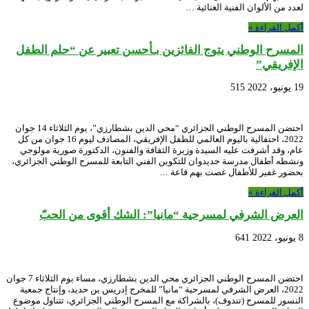
لعدد من الألوان الفنية الغنائية …
أكمل القراءة »
المسرح الوطني يتوج الفائزين بـأحسن تعبير عن “حلم الطفل
الإفريقي”
19 يونيو، 2022
515
احتضن المسرح الوطني الجزائري “محي الدين بشطارزي”، يوم الثلاثاء 14 جوان
2022، احتفالية باليوم العالمي للطفل الإفريقي، المصادف ليوم 16 جوان من كل
عام، وقد أشرفت عليه السيدة وزيرة الثقافة والفنون، الدكتورة صورية مولوجي
ونشطه أطفال مدرسة حديدوان للتكوين الفني التابعة للمسرح الوطني الجزائري،
بحضور غفير للأطفال غصت بهم قاعة …
أكمل القراءة »
العرض الشرفي لمسرحية “مانيا”: الشك أقوى من الحبّ
8 يونيو، 2022
641
احتضن المسرح الوطني الجزائري محي الدين بشطارزي، مساء يوم الثلاثاء 7 جوان
2022، العرض الشرفي لمسرحية “مانيا” للمخرج إدريس بن حديد، وإنتاج جمعية
النسور للمسرح (تندوف)، بالشراكة مع المسرح الوطني الجزائري، تتناول موضوع