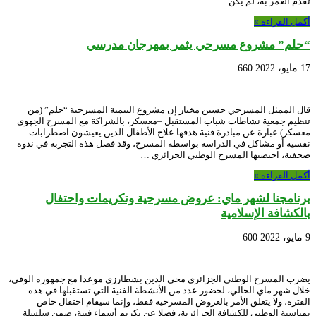
تقدم العمر به، لم يكن …
أكمل القراءة »
“حلم” مشروع مسرحي يثمر بمهرجان مدرسي
17 مايو، 2022
660
قال الممثل المسرحي حسين مختار إن مشروع التنمية المسرحية “حلم” (من
تنظيم جمعية نشاطات شباب المستقبل –معسكر، بالشراكة مع المسرح الجهوي
معسكر) عبارة عن مبادرة فنية هدفها علاج الأطفال الذين يعيشون اضطرابات
نفسية أو مشاكل في الدراسة بواسطة المسرح، وقد فصل هذه التجربة في ندوة
صحفية، احتضنها المسرح الوطني الجزائري …
أكمل القراءة »
برنامجنا لشهر ماي: عروض مسرحية وتكريمات واحتفال
بالكشافة الإسلامية
9 مايو، 2022
600
يضرب المسرح الوطني الجزائري محي الدين بشطارزي موعدا مع جمهوره الوفي،
خلال شهر ماي الحالي، لحضور عدد من الأنشطة الفنية التي تستقبلها في هذه
الفترة، ولا يتعلق الأمر بالعروض المسرحية فقط، وإنما سيقام احتفال خاص
بمناسبة الوطني للكشافة الجزائرية، فضلا عن تكريم أسماء فنية، ضمن سلسلة