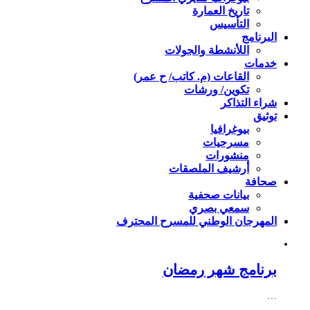
تاريخ العمارة
التأسيس
البرنامج
اللأنشطة والجولات
خدمات
القاعات (م. كاتب/ ح عمر)
تكوين/ ورشات
شراء التذاكر
توثيق
بيوغرافيا
مسرحيات
منشورات
أرشيف الملصقات
صحافة
بيانات صحفية
سمعي بصري
المهرجان الوطني للمسرح المحترف
برنامج شهر رمضان
…