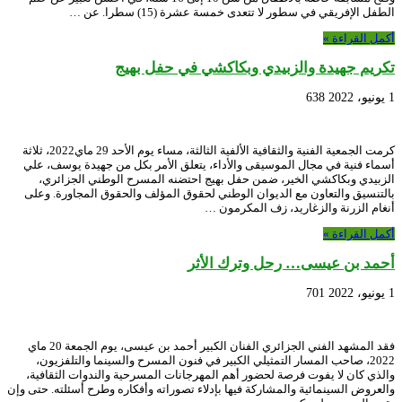
الطفل الإفريقي في سطور لا تتعدى خمسة عشرة (15) سطرا. عن …
أكمل القراءة »
تكريم جهيدة والزبيدي وبكاكشي في حفل بهيج
1 يونيو، 2022
638
كرمت الجمعية الفنية والثقافية الألفية الثالثة، مساء يوم الأحد 29 ماي2022، ثلاثة
أسماء فنية في مجال الموسيقى والأداء، يتعلق الأمر بكل من جهيدة يوسف، علي
الزبيدي وبكاكشي الخير، ضمن حفل بهيج احتضنه المسرح الوطني الجزائري،
بالتنسيق والتعاون مع الديوان الوطني لحقوق المؤلف والحقوق المجاورة. وعلى
أنغام الزرنة والزغاريد، زف المكرمون …
أكمل القراءة »
أحمد بن عيسى… رحل وترك الأثر
1 يونيو، 2022
701
فقد المشهد الفني الجزائري الفنان الكبير أحمد بن عيسى، يوم الجمعة 20 ماي
2022، صاحب المسار التمثيلي الكبير في فنون المسرح والسينما والتلفزيون،
والذي كان لا يفوت فرصة لحضور أهم المهرجانات المسرحية والندوات الثقافية،
والعروض السينمائية والمشاركة فيها بإدلاء تصوراته وأفكاره وطرح أسئلته. حتى وإن