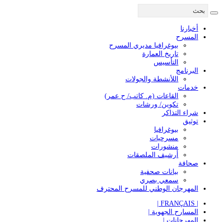
أخبارنا
المسرح
بيوغرافيا مديري المسرح
تاريخ العمارة
التأسيس
البرنامج
اللأنشطة والجولات
خدمات
القاعات (م. كاتب/ ح عمر)
تكوين/ ورشات
شراء التذاكر
توثيق
بيوغرافيا
مسرحيات
منشورات
أرشيف الملصقات
صحافة
بيانات صحفية
سمعي بصري
المهرجان الوطني للمسرح المحترف
| FRANÇAIS |
المسارح الجهوية |
المهرجانات |