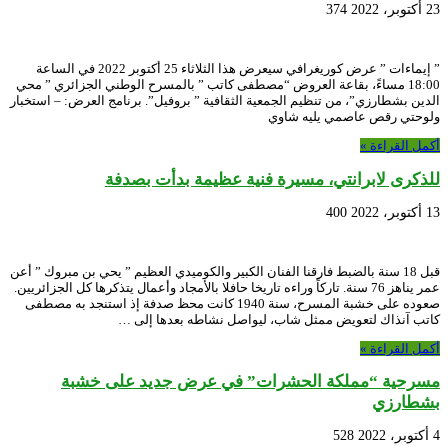
23 أكتوبر، 2022
374
” إيماءات ” عرض كوريغرافي سيعرض هذا الثلاثاء 25 أكتوبر 2022 في الساعة
18:00 مساءً، بقاعة العروض “مصطفى كاتب ” بالمسرح الوطني الجزائري ” محي
الدين بشطارزي”، من تنظيم الجمعية الثقافية ” بروفيل”. برنامج العرض: – استخبار
ولوحتي رقص عاصمي يليه شاوي
أكمل القراءة »
للذكرى لابرانتي، مسيرة فنية عظيمة بدأت بصدفة
13 أكتوبر، 2022
400
قبل 18 سنة بالضبط فارقنا الفنان الكبير والكوميدي العظيم ” يحي بن مبروك ” أعن
عمر يناهز 76 سنة. تاركاً وراءه تاريخا حافلا بالأمجاد وأعمال يتذكرها كل الجزائريين.
صعوده على خشبة المسرح، سنة 1940 كانت محظ صدفة إذ استنجد به مصطفى
كاتب آنذاك لتعويض ممثل شاب، ليواصل نشاطه بعدها إلى …
أكمل القراءة »
مسرحية “مملكة الحشرات” في عرض جديد على خشبة
بشطارزي
4 أكتوبر، 2022
528