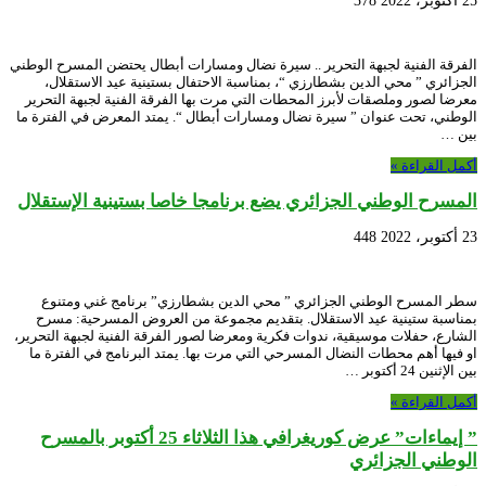
25 أكتوبر، 2022
378
الفرقة الفنية لجبهة التحرير .. سيرة نضال ومسارات أبطال يحتضن المسرح الوطني
الجزائري ” محي الدين بشطارزي “، بمناسبة الاحتفال بستينية عيد الاستقلال،
معرضا لصور وملصقات لأبرز المحطات التي مرت بها الفرقة الفنية لجبهة التحرير
الوطني، تحت عنوان ” سيرة نضال ومسارات أبطال “. يمتد المعرض في الفترة ما
بين …
أكمل القراءة »
المسرح الوطني الجزائري يضع برنامجا خاصا بستينية الإستقلال
23 أكتوبر، 2022
448
سطر المسرح الوطني الجزائري ” محي الدين بشطارزي” برنامج غني ومتنوع
بمناسبة ستينية عيد الاستقلال. بتقديم مجموعة من العروض المسرحية: مسرح
الشارع، حفلات موسيقية، ندوات فكرية ومعرضا لصور الفرقة الفنية لجبهة التحرير،
او فيها أهم محطات النضال المسرحي التي مرت بها. يمتد البرنامج في الفترة ما
بين الإثنين 24 أكتوبر …
أكمل القراءة »
” إيماءات” عرض كوريغرافي هذا الثلاثاء 25 أكتوبر بالمسرح
الوطني الجزائري