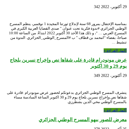
29 أكتوبر، 2022
342
بمناسبة الإحتفال بمرور 68 سنة لإندلاع ثورتنا المجيدة 1 نوفمبر، ينظم المسرح
الوطني الجزائري #ندوة فكرية تحت عنوان ” صدى القضايا العربية الكبرى في
المسرح العربي … “، و ذلك هذا الأحد 30 أكتوبر 2022 ابتداءً. من الساعة 10:00
صباحا، بفضاء “امحمد بن قطاف ” ب #المسرح_الوطني_الحزائري. الندوة من
تنشيط …
أكمل القراءة »
عرض مونودرام قادرة على شقاها نص وإخراج نسرين بلحاج
يوم 29 و 30 اكتوبر
29 أكتوبر، 2022
349
يتشرف المسرح الوطني الجزائري بدعوتكم لحضور عرض مونودرام :قادرة على
شقاها نص وإخراج نسرين بلحاج يوم 29 و 30 اكتوبر الساعة السادسة مساء
بالمسرح الوطني محي الدين بشطرزي.
أكمل القراءة »
معرض للصور ببهو المسرح الوطني الجزائري