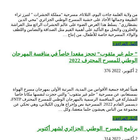
من ولاية العلمة جاءت اليوم، الثلاثاء، مسرحية “مملكة الحشرات ” لتبرز ثراء
الطبيعة وجمالها الأخاذ على خشبة المسرح الوطني الجزائري “محي الدين
بشطارزي”. يسلط هذا العرض الضوء على عالم الحشرات الرائع مثل الفراشة
والحلزون والنحل مع التأكيد على أهمية القيم مثل الصداقة والتضامن واللطف
والولاء. المسرحية خاصة للأطفال، من إنتاج …
أكمل القراءة »
” حلم غير مثقوب” تحجز مقعدا خاصاً في منافسة المهرجان
الوطني للمسرح المحترف 2022
2 أكتوبر، 2022
376
هنيئاً لفرقة جمعية الأقواس من المدية، المرتبة الأولى بمهرجان مسرح الهواة
بمستغانم، عن مسرحية ” حلم غير مثقوب” والتي حجزت لنفسها مكانا خاصا
للمشاركة في المنافسة الرسمية بالمهرجان الوطني للمسرح المحترف FNTP،
ديسمبر القادم 2022. المسرحية نص وإخراج هارون الكيلاني، وهي تحكي عن
مجموعة من الناس يعيشون حلما متعفنا، وكل …
أكمل القراءة »
برنامج المسرح_الوطني_الجزائري لشهر أكتوبر
2 أكتوبر، 2022
314