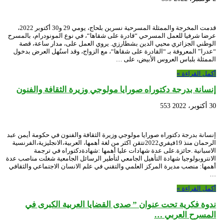
قدمت المخرجة والممثلة المسرحية نسرين بلحاج، يومي 29 و30 أكتوبر 2022،
عرضا شرفيا للعمل المسرحي “قادرة على شقاها“، في نوع المونودرام، بالمسرح
الوطني الجزائري محيي الدين بشطارزي. يروي العمل على، مدار ساعة، قصة
“عدرا” المعروفة بـ “القادرة على شقاها“، مع الزواج، وقد استُهل العرض بدخول
الممثلة بلباس العروس الأبيض، على …
أكمل القراءة »
إنسانة بدرجة دكتوراه صورايا مولوجي وزيرة الثقافة والفنون
30 أكتوبر، 2022
553
إنسانة بدرجة دكتوراه صورايا مولوجي وزيرة الثقافة والفنون في حكومة أيمن عبد
الرحمان منذ 19فيفري2022تتقن اكثر من لغة أهمها، العربية،الانجليزية،الفرنسية
الاسبانية .حائزة.على عدة شهادات عليا أهمها :شهادةدكتوراه في ترجمة
الانتروبولوجيا شهادة التأهيل الجامعي لتأطير الرسائل الجامعية شغلت مناصب عدة
أهمها: منصب مديرة المركز العلمي والتقني في علم الانسان الاجتماعي والثقافي
…
أكمل القراءة »
ندوة فكرية تحت عنوان ” صدى القضايا العربية الكبرى في
المسرح العربي …