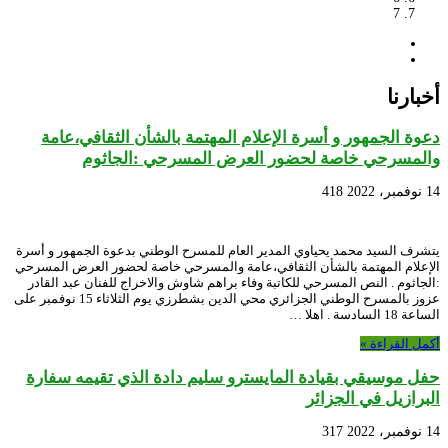
في إطار
7
أخبارنا
دعوة الجمهور و أسرة الإعلام المهتمة بالشأن الثقافي،عامة
والمسرحي خاصة لحضور العرض المسرحي :الجاثوم
14 نوفمبر، 2022
418
يتشرف السيد محمد يحياوي المدير العام للمسرح الوطني بدعوة الجمهور و أسرة
الإعلام المهتمة بالشأن الثقافي،عامة والمسرحي خاصة لحضور العرض المسرحي
:الجاثوم . النص المسرحي للكاتبة وفاء براهم شاوش والاخراج للفنان عبد القادر
عزوز بالمسرح الوطني الجزائري محي الدين بشطرزي يوم الثلاثاء 15 نوفمبر على
الساعة 18 السادسة . اهلا …
أكمل القراءة »
حفل موسيقي بقيادة المايسترو سليم دادة الذي تقيمه سفارة
البرازيل في الجزائر
14 نوفمبر، 2022
317