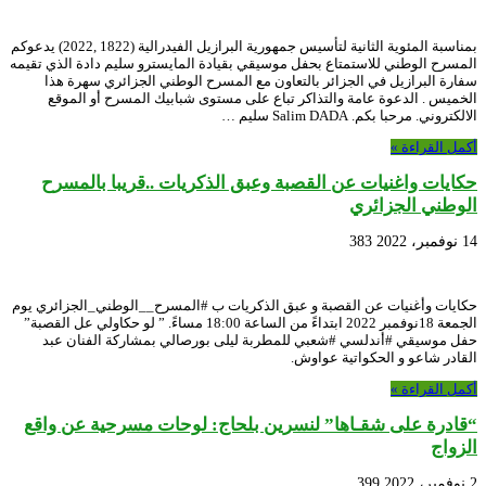
بمناسبة المئوية الثانية لتأسيس جمهورية البرازيل الفيدرالية (1822 ,2022) يدعوكم
المسرح الوطني للاستمتاع بحفل موسيقي بقيادة المايسترو سليم دادة الذي تقيمه
سفارة البرازيل في الجزائر بالتعاون مع المسرح الوطني الجزائري سهرة هذا
الخميس . الدعوة عامة والتذاكر تباع على مستوى شبابيك المسرح أو الموقع
الالكتروني. مرحبا بكم. Salim DADA سليم …
أكمل القراءة »
حكايات واغنيات عن القصبة وعبق الذكريات ..قريبا بالمسرح
الوطني الجزائري
14 نوفمبر، 2022
383
حكايات وأغنيات عن القصبة و عبق الذكريات ب #المسرح__الوطني_الجزائري يوم
الجمعة 18نوفمبر 2022 ابتداءً من الساعة 18:00 مساءً. ” لو حكاولي عل القصبة”
حفل موسيقي #أندلسي #شعبي للمطربة ليلى بورصالي بمشاركة الفنان عبد
القادر شاعو و الحكواتية عواوش.
أكمل القراءة »
“قادرة على شقـاها” لنسرين بلحاج: لوحات مسرحية عن واقع
الزواج
2 نوفمبر، 2022
399