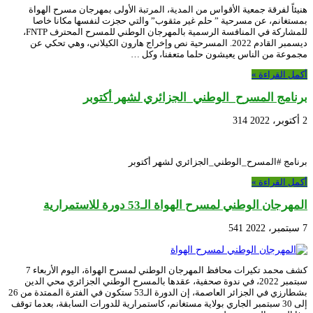
هنيئاً لفرقة جمعية الأقواس من المدية، المرتبة الأولى بمهرجان مسرح الهواة
بمستغانم، عن مسرحية ” حلم غير مثقوب” والتي حجزت لنفسها مكانا خاصا
للمشاركة في المنافسة الرسمية بالمهرجان الوطني للمسرح المحترف FNTP،
ديسمبر القادم 2022. المسرحية نص وإخراج هارون الكيلاني، وهي تحكي عن
مجموعة من الناس يعيشون حلما متعفنا، وكل …
أكمل القراءة »
برنامج المسرح_الوطني_الجزائري لشهر أكتوبر
2 أكتوبر، 2022
314
برنامج #المسرح_الوطني_الجزائري لشهر أكتوبر
أكمل القراءة »
المهرجان الوطني لمسرح الهواة الـ53 دورة للاستمرارية
7 سبتمبر، 2022
541
كشف محمد تكيرات محافظ المهرجان الوطني لمسرح الهواة، اليوم الأربعاء 7
سبتمبر 2022، في ندوة صحفية، عقدها بالمسرح الوطني الجزائري محي الدين
بشطارزي في الجزائر العاصمة، إن الدورة الـ53 ستكون في الفترة الممتدة من 26
إلى 30 سبتمبر الجاري بولاية مستغانم، كاستمرارية للدورات السابقة، بعدما توقف