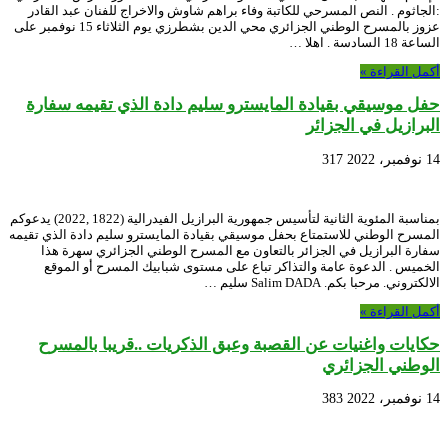
:الجاثوم . النص المسرحي للكاتبة وفاء براهم شاوش والاخراج للفنان عبد القادر
عزوز بالمسرح الوطني الجزائري محي الدين بشطرزي يوم الثلاثاء 15 نوفمبر على
الساعة 18 السادسة . اهلا …
أكمل القراءة »
حفل موسيقي بقيادة المايسترو سليم دادة الذي تقيمه سفارة
البرازيل في الجزائر
14 نوفمبر، 2022
317
بمناسبة المئوية الثانية لتأسيس جمهورية البرازيل الفيدرالية (1822 ,2022) يدعوكم
المسرح الوطني للاستمتاع بحفل موسيقي بقيادة المايسترو سليم دادة الذي تقيمه
سفارة البرازيل في الجزائر بالتعاون مع المسرح الوطني الجزائري سهرة هذا
الخميس . الدعوة عامة والتذاكر تباع على مستوى شبابيك المسرح أو الموقع
الالكتروني. مرحبا بكم. Salim DADA سليم …
أكمل القراءة »
حكايات واغنيات عن القصبة وعبق الذكريات ..قريبا بالمسرح
الوطني الجزائري
14 نوفمبر، 2022
383