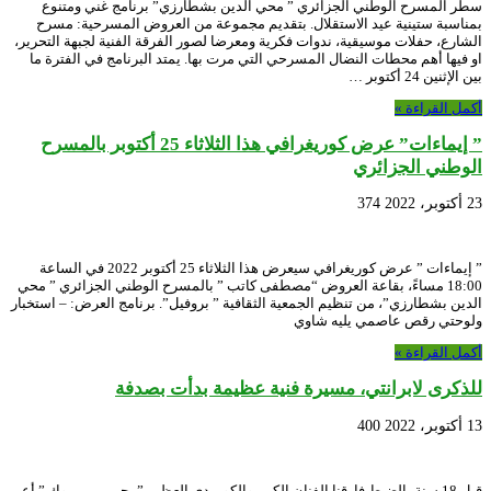
سطر المسرح الوطني الجزائري ” محي الدين بشطارزي” برنامج غني ومتنوع
بمناسبة ستينية عيد الاستقلال. بتقديم مجموعة من العروض المسرحية: مسرح
الشارع، حفلات موسيقية، ندوات فكرية ومعرضا لصور الفرقة الفنية لجبهة التحرير،
او فيها أهم محطات النضال المسرحي التي مرت بها. يمتد البرنامج في الفترة ما
بين الإثنين 24 أكتوبر …
أكمل القراءة »
” إيماءات” عرض كوريغرافي هذا الثلاثاء 25 أكتوبر بالمسرح
الوطني الجزائري
23 أكتوبر، 2022
374
” إيماءات ” عرض كوريغرافي سيعرض هذا الثلاثاء 25 أكتوبر 2022 في الساعة
18:00 مساءً، بقاعة العروض “مصطفى كاتب ” بالمسرح الوطني الجزائري ” محي
الدين بشطارزي”، من تنظيم الجمعية الثقافية ” بروفيل”. برنامج العرض: – استخبار
ولوحتي رقص عاصمي يليه شاوي
أكمل القراءة »
للذكرى لابرانتي، مسيرة فنية عظيمة بدأت بصدفة
13 أكتوبر، 2022
400
قبل 18 سنة بالضبط فارقنا الفنان الكبير والكوميدي العظيم ” يحي بن مبروك ” أعن