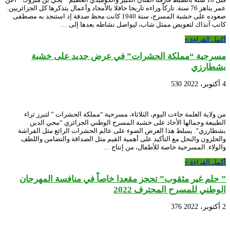
عمر يناهز 76 سنة. تاركاً وراءه تاريخا حافلا بالأمجاد وأعمال يتذكرها كل الجزائريين.
صعوده على خشبة المسرح، سنة 1940 كانت محظ صدفة إذ استنجد به مصطفى
كاتب آنذاك لتعويض ممثل شاب، ليواصل نشاطه بعدها إلى …
أكمل القراءة »
مسرحية “مملكة الحشرات” في عرض جديد على خشبة
بشطارزي
4 أكتوبر، 2022
530
من ولاية العلمة جاءت اليوم، الثلاثاء، مسرحية “مملكة الحشرات ” لتبرز ثراء
الطبيعة وجمالها الأخاذ على خشبة المسرح الوطني الجزائري “محي الدين
بشطارزي”. يسلط هذا العرض الضوء على عالم الحشرات الرائع مثل الفراشة
والحلزون والنحل مع التأكيد على أهمية القيم مثل الصداقة والتضامن واللطف
والولاء. المسرحية خاصة للأطفال، من إنتاج …
أكمل القراءة »
” حلم غير مثقوب” تحجز مقعدا خاصاً في منافسة المهرجان
الوطني للمسرح المحترف 2022
2 أكتوبر، 2022
376