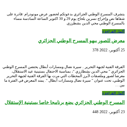
يتشرف المسرح الوطني الجزائري بدعوتكم لحضور عرض مونودرام :قادرة على
شقاها نص وإخراج نسرين بلحاج يوم 29 و 30 اكتوبر الساعة السادسة مساء
بالمسرح الوطني محي الدين بشطرزي.
أكمل القراءة »
معرض للصور ببهو المسرح الوطني الجزائري
25 أكتوبر، 2022
378
الفرقة الفنية لجبهة التحرير .. سيرة نضال ومسارات أبطال يحتضن المسرح الوطني
الجزائري ” محي الدين بشطارزي “، بمناسبة الاحتفال بستينية عيد الاستقلال،
معرضا لصور وملصقات لأبرز المحطات التي مرت بها الفرقة الفنية لجبهة التحرير
الوطني، تحت عنوان ” سيرة نضال ومسارات أبطال “. يمتد المعرض في الفترة ما
بين …
أكمل القراءة »
المسرح الوطني الجزائري يضع برنامجا خاصا بستينية الإستقلال
23 أكتوبر، 2022
448