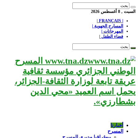
السبت , 8 أغسطس 2026
| FRANÇAIS |
المسارح الجهوية |
المهرجانات |
فضاء الطفل |
www.tna.dz المسرح
الوطني الجزائري مؤسسة ثقافية
عريقة تابعة لوزارة الثقافة-الجزائر،
يحمل اسم العميد «محي الدين
بشطارزي».
أخبارنا
المسرح
بيوغرافيا مديري المسرح