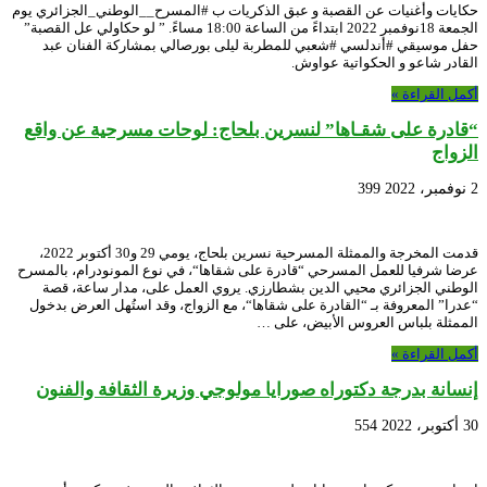
حكايات وأغنيات عن القصبة و عبق الذكريات ب #المسرح__الوطني_الجزائري يوم
الجمعة 18نوفمبر 2022 ابتداءً من الساعة 18:00 مساءً. ” لو حكاولي عل القصبة”
حفل موسيقي #أندلسي #شعبي للمطربة ليلى بورصالي بمشاركة الفنان عبد
القادر شاعو و الحكواتية عواوش.
أكمل القراءة »
“قادرة على شقـاها” لنسرين بلحاج: لوحات مسرحية عن واقع
الزواج
2 نوفمبر، 2022
399
قدمت المخرجة والممثلة المسرحية نسرين بلحاج، يومي 29 و30 أكتوبر 2022،
عرضا شرفيا للعمل المسرحي “قادرة على شقاها“، في نوع المونودرام، بالمسرح
الوطني الجزائري محيي الدين بشطارزي. يروي العمل على، مدار ساعة، قصة
“عدرا” المعروفة بـ “القادرة على شقاها“، مع الزواج، وقد استُهل العرض بدخول
الممثلة بلباس العروس الأبيض، على …
أكمل القراءة »
إنسانة بدرجة دكتوراه صورايا مولوجي وزيرة الثقافة والفنون
30 أكتوبر، 2022
554