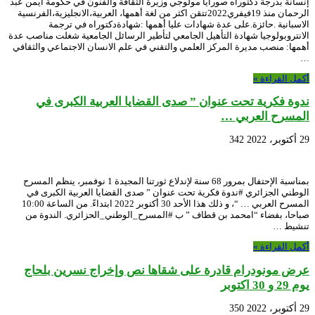
إنسانة بدرجة دكتوراه صورايا مولوجي وزيرة الثقافة والفنون في حكومة أيمن عبد
الرحمان منذ 19فيفري2022تتقن اكثر من لغة أهمها، العربية،الانجليزية،الفرنسية
الاسبانية .حائزة.على عدة شهادات عليا أهمها :شهادةدكتوراه في ترجمة
الانتروبولوجيا شهادة التأهيل الجامعي لتأطير الرسائل الجامعية شغلت مناصب عدة
أهمها: منصب مديرة المركز العلمي والتقني في علم الانسان الاجتماعي والثقافي
…
أكمل القراءة »
ندوة فكرية تحت عنوان ” صدى القضايا العربية الكبرى في
المسرح العربي …
29 أكتوبر، 2022
342
بمناسبة الإحتفال بمرور 68 سنة لإندلاع ثورتنا المجيدة 1 نوفمبر، ينظم المسرح
الوطني الجزائري #ندوة فكرية تحت عنوان ” صدى القضايا العربية الكبرى في
المسرح العربي … “، و ذلك هذا الأحد 30 أكتوبر 2022 ابتداءً. من الساعة 10:00
صباحا، بفضاء “امحمد بن قطاف ” ب #المسرح_الوطني_الحزائري. الندوة من
تنشيط …
أكمل القراءة »
عرض مونودرام قادرة على شقاها نص وإخراج نسرين بلحاج
يوم 29 و 30 اكتوبر
29 أكتوبر، 2022
350