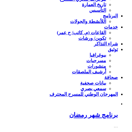
تاريخ العمارة
التأسيس
البرنامج
اللأنشطة والجولات
خدمات
القاعات (م. كاتب/ ح عمر)
تكوين/ ورشات
شراء التذاكر
توثيق
بيوغرافيا
مسرحيات
منشورات
أرشيف الملصقات
صحافة
بيانات صحفية
سمعي بصري
المهرجان الوطني للمسرح المحترف
برنامج شهر رمضان
…