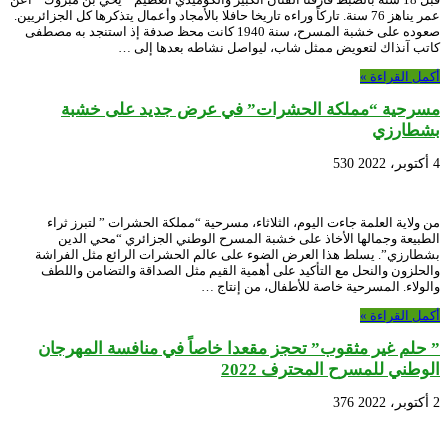
عمر يناهز 76 سنة. تاركاً وراءه تاريخا حافلا بالأمجاد وأعمال يتذكرها كل الجزائريين.
صعوده على خشبة المسرح، سنة 1940 كانت محظ صدفة إذ استنجد به مصطفى
كاتب آنذاك لتعويض ممثل شاب، ليواصل نشاطه بعدها إلى …
أكمل القراءة »
مسرحية “مملكة الحشرات” في عرض جديد على خشبة
بشطارزي
4 أكتوبر، 2022
530
من ولاية العلمة جاءت اليوم، الثلاثاء، مسرحية “مملكة الحشرات ” لتبرز ثراء
الطبيعة وجمالها الأخاذ على خشبة المسرح الوطني الجزائري “محي الدين
بشطارزي”. يسلط هذا العرض الضوء على عالم الحشرات الرائع مثل الفراشة
والحلزون والنحل مع التأكيد على أهمية القيم مثل الصداقة والتضامن واللطف
والولاء. المسرحية خاصة للأطفال، من إنتاج …
أكمل القراءة »
” حلم غير مثقوب” تحجز مقعدا خاصاً في منافسة المهرجان
الوطني للمسرح المحترف 2022
2 أكتوبر، 2022
376