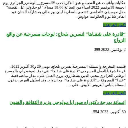
حكايات وأغنيات عن القصبة و عبق الذكريات ب #المسرح__الوطني_الجزائري يوم
الجمعة 18نوفمبر 2022 ابتداءً من الساعة 18:00 مساءً. ” لو حكاولي عل القصبة”
حفل موسيقي #أندلسي #شعبي للمطربة ليلى بورصالي بمشاركة الفنان عبد
القادر شاعو و الحكواتية عواوش.
أكمل القراءة »
“قادرة على شقـاها” لنسرين بلحاج: لوحات مسرحية عن واقع
الزواج
2 نوفمبر، 2022
399
قدمت المخرجة والممثلة المسرحية نسرين بلحاج، يومي 29 و30 أكتوبر 2022،
عرضا شرفيا للعمل المسرحي “قادرة على شقاها“، في نوع المونودرام، بالمسرح
الوطني الجزائري محيي الدين بشطارزي. يروي العمل على، مدار ساعة، قصة
“عدرا” المعروفة بـ “القادرة على شقاها“، مع الزواج، وقد استُهل العرض بدخول
الممثلة بلباس العروس الأبيض، على …
أكمل القراءة »
إنسانة بدرجة دكتوراه صورايا مولوجي وزيرة الثقافة والفنون
30 أكتوبر، 2022
554