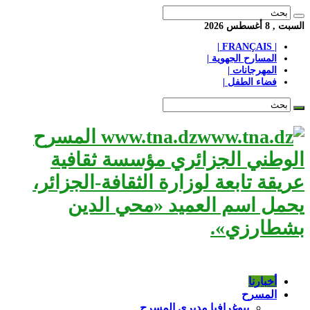
السبت , 8 أغسطس 2026
| FRANÇAIS |
المسارح الجهوية |
المهرجانات |
فضاء الطفل |
www.tna.dz المسرح
الوطني الجزائري مؤسسة ثقافية
عريقة تابعة لوزارة الثقافة-الجزائر،
يحمل اسم العميد «محي الدين
بشطارزي».
أخبارنا
المسرح
بيوغرافيا مديري المسرح