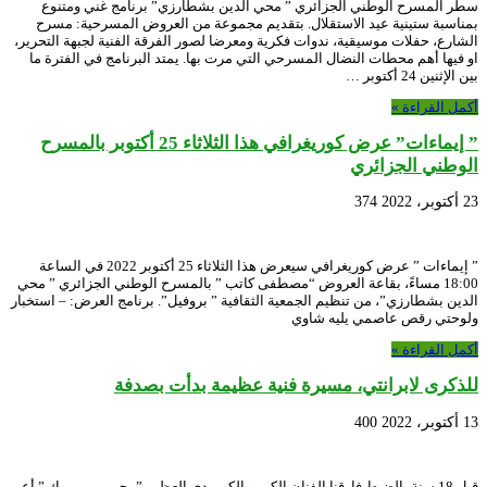
سطر المسرح الوطني الجزائري ” محي الدين بشطارزي” برنامج غني ومتنوع
بمناسبة ستينية عيد الاستقلال. بتقديم مجموعة من العروض المسرحية: مسرح
الشارع، حفلات موسيقية، ندوات فكرية ومعرضا لصور الفرقة الفنية لجبهة التحرير،
او فيها أهم محطات النضال المسرحي التي مرت بها. يمتد البرنامج في الفترة ما
بين الإثنين 24 أكتوبر …
أكمل القراءة »
” إيماءات” عرض كوريغرافي هذا الثلاثاء 25 أكتوبر بالمسرح
الوطني الجزائري
23 أكتوبر، 2022
374
” إيماءات ” عرض كوريغرافي سيعرض هذا الثلاثاء 25 أكتوبر 2022 في الساعة
18:00 مساءً، بقاعة العروض “مصطفى كاتب ” بالمسرح الوطني الجزائري ” محي
الدين بشطارزي”، من تنظيم الجمعية الثقافية ” بروفيل”. برنامج العرض: – استخبار
ولوحتي رقص عاصمي يليه شاوي
أكمل القراءة »
للذكرى لابرانتي، مسيرة فنية عظيمة بدأت بصدفة
13 أكتوبر، 2022
400
قبل 18 سنة بالضبط فارقنا الفنان الكبير والكوميدي العظيم ” يحي بن مبروك ” أعن