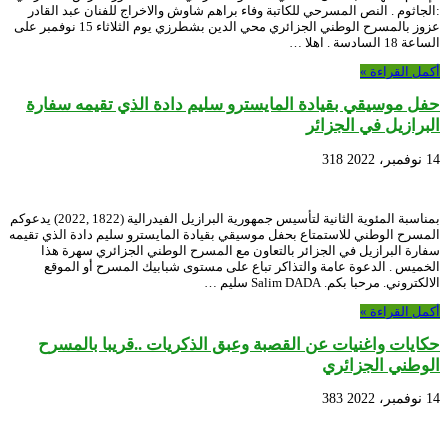
:الجاثوم . النص المسرحي للكاتبة وفاء براهم شاوش والاخراج للفنان عبد القادر
عزوز بالمسرح الوطني الجزائري محي الدين بشطرزي يوم الثلاثاء 15 نوفمبر على
الساعة 18 السادسة . اهلا …
أكمل القراءة »
حفل موسيقي بقيادة المايسترو سليم دادة الذي تقيمه سفارة
البرازيل في الجزائر
14 نوفمبر، 2022
318
بمناسبة المئوية الثانية لتأسيس جمهورية البرازيل الفيدرالية (1822 ,2022) يدعوكم
المسرح الوطني للاستمتاع بحفل موسيقي بقيادة المايسترو سليم دادة الذي تقيمه
سفارة البرازيل في الجزائر بالتعاون مع المسرح الوطني الجزائري سهرة هذا
الخميس . الدعوة عامة والتذاكر تباع على مستوى شبابيك المسرح أو الموقع
الالكتروني. مرحبا بكم. Salim DADA سليم …
أكمل القراءة »
حكايات واغنيات عن القصبة وعبق الذكريات ..قريبا بالمسرح
الوطني الجزائري
14 نوفمبر، 2022
383