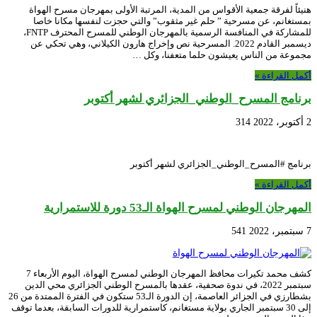
هنيئاً لفرقة جمعية الأقواس من المدية، المرتبة الأولى بمهرجان مسرح الهواة
بمستغانم، عن مسرحية ” حلم غير مثقوب” والتي حجزت لنفسها مكانا خاصا
للمشاركة في المنافسة الرسمية بالمهرجان الوطني للمسرح المحترف FNTP،
ديسمبر القادم 2022. المسرحية نص وإخراج هارون الكيلاني، وهي تحكي عن
مجموعة من الناس يعيشون حلما متعفنا، وكل …
أكمل القراءة »
برنامج المسرح_الوطني_الجزائري لشهر أكتوبر
2 أكتوبر، 2022
314
برنامج #المسرح_الوطني_الجزائري لشهر أكتوبر
أكمل القراءة »
المهرجان الوطني لمسرح الهواة الـ53 دورة للاستمرارية
7 سبتمبر، 2022
541
كشف محمد تكيرات محافظ المهرجان الوطني لمسرح الهواة، اليوم الأربعاء 7
سبتمبر 2022، في ندوة صحفية، عقدها بالمسرح الوطني الجزائري محي الدين
بشطارزي في الجزائر العاصمة، إن الدورة الـ53 ستكون في الفترة الممتدة من 26
إلى 30 سبتمبر الجاري بولاية مستغانم، كاستمرارية للدورات السابقة، بعدما توقف