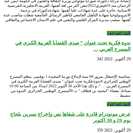
إنسانة بدرجة دكتوراه صورايا مولوجي وزيرة الثقافة والفنون في حكومة أيمن عبد
الرحمان منذ 19فيفري2022تتقن اكثر من لغة أهمها، العربية،الانجليزية،الفرنسية
الاسبانية .حائزة.على عدة شهادات عليا أهمها :شهادةدكتوراه في ترجمة
الانتروبولوجيا شهادة التأهيل الجامعي لتأطير الرسائل الجامعية شغلت مناصب عدة
أهمها: منصب مديرة المركز العلمي والتقني في علم الانسان الاجتماعي والثقافي
…
أكمل القراءة »
ندوة فكرية تحت عنوان ” صدى القضايا العربية الكبرى في
المسرح العربي …
29 أكتوبر، 2022
342
بمناسبة الإحتفال بمرور 68 سنة لإندلاع ثورتنا المجيدة 1 نوفمبر، ينظم المسرح
الوطني الجزائري #ندوة فكرية تحت عنوان ” صدى القضايا العربية الكبرى في
المسرح العربي … “، و ذلك هذا الأحد 30 أكتوبر 2022 ابتداءً. من الساعة 10:00
صباحا، بفضاء “امحمد بن قطاف ” ب #المسرح_الوطني_الحزائري. الندوة من
تنشيط …
أكمل القراءة »
عرض مونودرام قادرة على شقاها نص وإخراج نسرين بلحاج
يوم 29 و 30 اكتوبر
29 أكتوبر، 2022
350