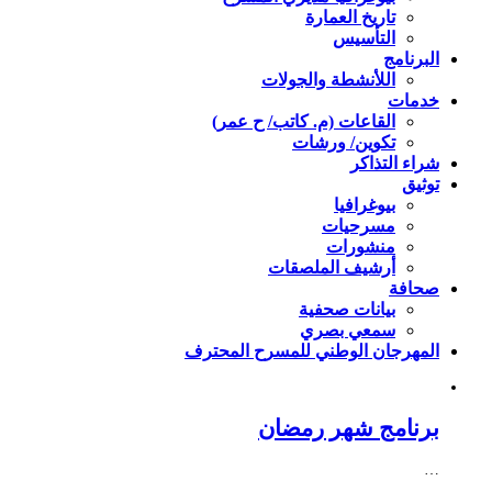
تاريخ العمارة
التأسيس
البرنامج
اللأنشطة والجولات
خدمات
القاعات (م. كاتب/ ح عمر)
تكوين/ ورشات
شراء التذاكر
توثيق
بيوغرافيا
مسرحيات
منشورات
أرشيف الملصقات
صحافة
بيانات صحفية
سمعي بصري
المهرجان الوطني للمسرح المحترف
برنامج شهر رمضان
…