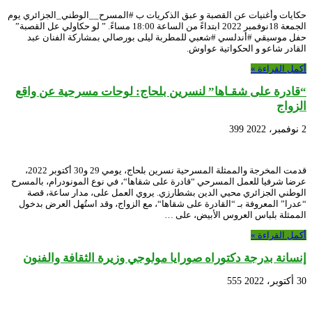
حكايات وأغنيات عن القصبة و عبق الذكريات ب #المسرح__الوطني_الجزائري يوم
الجمعة 18نوفمبر 2022 ابتداءً من الساعة 18:00 مساءً. ” لو حكاولي عل القصبة”
حفل موسيقي #أندلسي #شعبي للمطربة ليلى بورصالي بمشاركة الفنان عبد
القادر شاعو و الحكواتية عواوش.
أكمل القراءة »
“قادرة على شقـاها” لنسرين بلحاج: لوحات مسرحية عن واقع
الزواج
2 نوفمبر، 2022
399
قدمت المخرجة والممثلة المسرحية نسرين بلحاج، يومي 29 و30 أكتوبر 2022،
عرضا شرفيا للعمل المسرحي “قادرة على شقاها“، في نوع المونودرام، بالمسرح
الوطني الجزائري محيي الدين بشطارزي. يروي العمل على، مدار ساعة، قصة
“عدرا” المعروفة بـ “القادرة على شقاها“، مع الزواج، وقد استُهل العرض بدخول
الممثلة بلباس العروس الأبيض، على …
أكمل القراءة »
إنسانة بدرجة دكتوراه صورايا مولوجي وزيرة الثقافة والفنون
30 أكتوبر، 2022
555