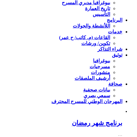
بيوغرافيا مديري المسرح
تاريخ العمارة
التأسيس
البرنامج
اللأنشطة والجولات
خدمات
القاعات (م. كاتب/ ح عمر)
تكوين/ ورشات
شراء التذاكر
توثيق
بيوغرافيا
مسرحيات
منشورات
أرشيف الملصقات
صحافة
بيانات صحفية
سمعي بصري
المهرجان الوطني للمسرح المحترف
برنامج شهر رمضان
…