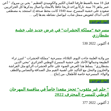
قبل 18 سنة بالضبط فارقنا الفنان الكبير والكوميدي العظيم ” يحي بن مبروك ” أعن
عمر يناهز 76 سنة. تاركاً وراءه تاريخا حافلا بالأمجاد وأعمال يتذكرها كل الجزائريين.
صعوده على خشبة المسرح، سنة 1940 كانت محظ صدفة إذ استنجد به مصطفى
كاتب آنذاك لتعويض ممثل شاب، ليواصل نشاطه بعدها إلى …
أكمل القراءة »
مسرحية “مملكة الحشرات” في عرض جديد على خشبة
بشطارزي
4 أكتوبر، 2022
530
من ولاية العلمة جاءت اليوم، الثلاثاء، مسرحية “مملكة الحشرات ” لتبرز ثراء
الطبيعة وجمالها الأخاذ على خشبة المسرح الوطني الجزائري “محي الدين
بشطارزي”. يسلط هذا العرض الضوء على عالم الحشرات الرائع مثل الفراشة
والحلزون والنحل مع التأكيد على أهمية القيم مثل الصداقة والتضامن واللطف
والولاء. المسرحية خاصة للأطفال، من إنتاج …
أكمل القراءة »
” حلم غير مثقوب” تحجز مقعدا خاصاً في منافسة المهرجان
الوطني للمسرح المحترف 2022
2 أكتوبر، 2022
377