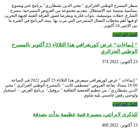
سطر المسرح الوطني الجزائري ” محي الدين بشطارزي” برنامج غني ومتنوع
بمناسبة ستينية عيد الاستقلال. بتقديم مجموعة من العروض المسرحية: مسرح
الشارع، حفلات موسيقية، ندوات فكرية ومعرضا لصور الفرقة الفنية لجبهة التحرير،
او فيها أهم محطات النضال المسرحي التي مرت بها. يمتد البرنامج في الفترة ما
بين الإثنين 24 أكتوبر …
أكمل القراءة »
” إيماءات” عرض كوريغرافي هذا الثلاثاء 25 أكتوبر بالمسرح
الوطني الجزائري
23 أكتوبر، 2022
374
” إيماءات ” عرض كوريغرافي سيعرض هذا الثلاثاء 25 أكتوبر 2022 في الساعة
18:00 مساءً، بقاعة العروض “مصطفى كاتب ” بالمسرح الوطني الجزائري ” محي
الدين بشطارزي”، من تنظيم الجمعية الثقافية ” بروفيل”. برنامج العرض: – استخبار
ولوحتي رقص عاصمي يليه شاوي
أكمل القراءة »
للذكرى لابرانتي، مسيرة فنية عظيمة بدأت بصدفة
13 أكتوبر، 2022
400