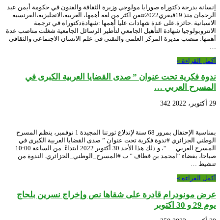
إنسانة بدرجة دكتوراه صورايا مولوجي وزيرة الثقافة والفنون في حكومة أيمن عبد
الرحمان منذ 19فيفري2022تتقن اكثر من لغة أهمها، العربية،الانجليزية،الفرنسية
الاسبانية .حائزة.على عدة شهادات عليا أهمها :شهادةدكتوراه في ترجمة
الانتروبولوجيا شهادة التأهيل الجامعي لتأطير الرسائل الجامعية شغلت مناصب عدة
أهمها: منصب مديرة المركز العلمي والتقني في علم الانسان الاجتماعي والثقافي
…
أكمل القراءة »
ندوة فكرية تحت عنوان ” صدى القضايا العربية الكبرى في
المسرح العربي …
29 أكتوبر، 2022
342
بمناسبة الإحتفال بمرور 68 سنة لإندلاع ثورتنا المجيدة 1 نوفمبر، ينظم المسرح
الوطني الجزائري #ندوة فكرية تحت عنوان ” صدى القضايا العربية الكبرى في
المسرح العربي … “، و ذلك هذا الأحد 30 أكتوبر 2022 ابتداءً. من الساعة 10:00
صباحا، بفضاء “امحمد بن قطاف ” ب #المسرح_الوطني_الحزائري. الندوة من
تنشيط …
أكمل القراءة »
عرض مونودرام قادرة على شقاها نص وإخراج نسرين بلحاج
يوم 29 و 30 اكتوبر