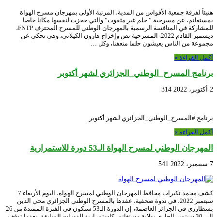
هنيئاً لفرقة جمعية الأقواس من المدية، المرتبة الأولى بمهرجان مسرح الهواة
بمستغانم، عن مسرحية ” حلم غير مثقوب” والتي حجزت لنفسها مكانا خاصا
للمشاركة في المنافسة الرسمية بالمهرجان الوطني للمسرح المحترف FNTP،
ديسمبر القادم 2022. المسرحية نص وإخراج هارون الكيلاني، وهي تحكي عن
مجموعة من الناس يعيشون حلما متعفنا، وكل …
أكمل القراءة »
برنامج المسرح_الوطني_الجزائري لشهر أكتوبر
2 أكتوبر، 2022
314
برنامج #المسرح_الوطني_الجزائري لشهر أكتوبر
أكمل القراءة »
المهرجان الوطني لمسرح الهواة الـ53 دورة للاستمرارية
7 سبتمبر، 2022
541
كشف محمد تكيرات محافظ المهرجان الوطني لمسرح الهواة، اليوم الأربعاء 7
سبتمبر 2022، في ندوة صحفية، عقدها بالمسرح الوطني الجزائري محي الدين
بشطارزي في الجزائر العاصمة، إن الدورة الـ53 ستكون في الفترة الممتدة من 26
إلى 30 سبتمبر الجاري بولاية مستغانم، كاستمرارية للدورات السابقة، بعدما توقف