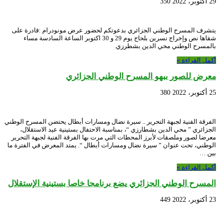
29 أكتوبر، 2022
350
يتشرف المسرح الوطني الجزائري بدعوتكم لحضور عرض مونودرام :قادرة على
شقاها نص وإخراج نسرين بلحاج يوم 29 و 30 اكتوبر الساعة السادسة مساء
بالمسرح الوطني محي الدين بشطرزي.
أكمل القراءة »
معرض للصور ببهو المسرح الوطني الجزائري
25 أكتوبر، 2022
380
الفرقة الفنية لجبهة التحرير .. سيرة نضال ومسارات أبطال يحتضن المسرح الوطني
الجزائري ” محي الدين بشطارزي “، بمناسبة الاحتفال بستينية عيد الاستقلال،
معرضا لصور وملصقات لأبرز المحطات التي مرت بها الفرقة الفنية لجبهة التحرير
الوطني، تحت عنوان ” سيرة نضال ومسارات أبطال “. يمتد المعرض في الفترة ما
بين …
أكمل القراءة »
المسرح الوطني الجزائري يضع برنامجا خاصا بستينية الإستقلال
23 أكتوبر، 2022
449