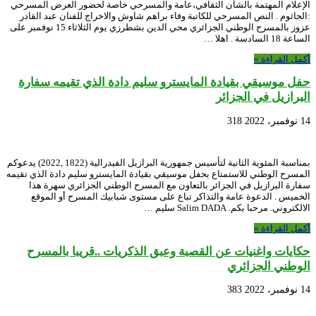
الإعلام المهتمة بالشأن الثقافي،عامة والمسرحي خاصة لحضور العرض المسرحي
:الجاثوم . النص المسرحي للكاتبة وفاء براهم شاوش والاخراج للفنان عبد القادر
عزوز بالمسرح الوطني الجزائري محي الدين بشطرزي يوم الثلاثاء 15 نوفمبر على
الساعة 18 السادسة . اهلا …
أكمل القراءة »
حفل موسيقي بقيادة المايسترو سليم دادة الذي تقيمه سفارة
البرازيل في الجزائر
14 نوفمبر، 2022
318
بمناسبة المئوية الثانية لتأسيس جمهورية البرازيل الفيدرالية (1822 ,2022) يدعوكم
المسرح الوطني للاستمتاع بحفل موسيقي بقيادة المايسترو سليم دادة الذي تقيمه
سفارة البرازيل في الجزائر بالتعاون مع المسرح الوطني الجزائري سهرة هذا
الخميس . الدعوة عامة والتذاكر تباع على مستوى شبابيك المسرح أو الموقع
الالكتروني. مرحبا بكم. Salim DADA سليم …
أكمل القراءة »
حكايات واغنيات عن القصبة وعبق الذكريات ..قريبا بالمسرح
الوطني الجزائري
14 نوفمبر، 2022
383