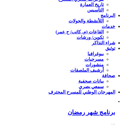
تاريخ العمارة
التأسيس
البرنامج
اللأنشطة والجولات
خدمات
القاعات (م. كاتب/ ح عمر)
تكوين/ ورشات
شراء التذاكر
توثيق
بيوغرافيا
مسرحيات
منشورات
أرشيف الملصقات
صحافة
بيانات صحفية
سمعي بصري
المهرجان الوطني للمسرح المحترف
برنامج شهر رمضان
…