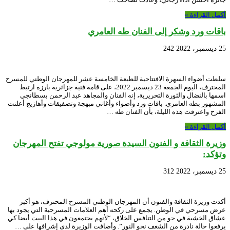
أكمل القراءة »
باقات ورد وشكر إلى الفنان طه العامري
25 ديسمبر، 2022
242
سلطت أضواء السهرة الافتتاحية للطبعة الخامسة عشر للمهرجان الوطني للمسرح
المحترف، اليوم الجمعة 23 ديسمبر 2022، على قامة فنية جزائرية بارزة ارتبط
اسمها بالنضال والثورة التحريرية، إنه الفنان والمجاهد عبد الرحمن بسطانجي
المشهور بطه العامري. باقات ورد وأضواء وأغاني مبهجة وتصفيقات وأهازيج أعلنت
الفرح واعترفت هذه الليلة، بأن الفنان طه …
أكمل القراءة »
وزيرة الثقافة و الفنون السيدة صورية مولوجي تفتح المهرجان
وتؤكد:
25 ديسمبر، 2022
312
أكدت وزيرة الثقافة والفنون أن المهرجان الوطني المسرح المحترف، هو أكبر
عرض مسرحي في الوطن. يجمع على ركحه أهم العلامات المسرحية التي يجود بها
عشاق الخشبة في جو من التنافس الخلاق، “لأنهم يجتمعون في هذا البيت أيضا كي
يرفعوا حالة نادرة من الشغف نحو النور”. وأضافت الوزيرة لدى إشرافها على …