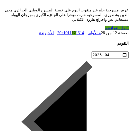
عرض مسرحية حلم غير مثقوب اليوم على خشبة المسرح الوطني الجزائري محي
الدين بشطرزي، المسرحية حازت مؤخرا على الجائزة الكبرى بمهرجان الهواة
مستغانم. نص واخراج هارون الكيلاني
أكمل القراءة »
صفحة 12 من 28
« الأولى
...
14
13
12
11
10
»
20
...
الأخيرة »
التقويم