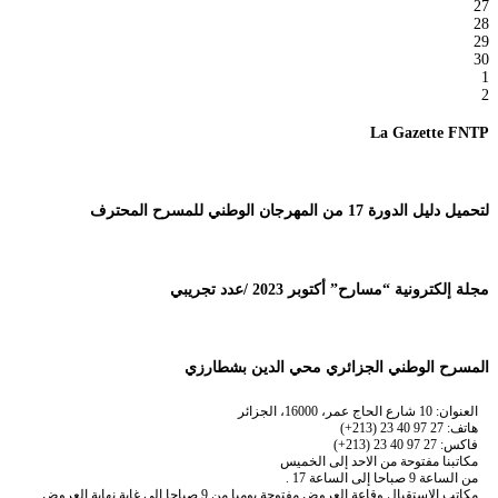
27
28
29
30
1
2
La Gazette FNTP
لتحميل دليل الدورة 17 من المهرجان الوطني للمسرح المحترف
مجلة إلكترونية “مسارح” أكتوبر 2023 /عدد تجريبي
المسرح الوطني الجزائري محي الدين بشطارزي
العنوان: 10 شارع الحاج عمر، 16000، الجزائر
هاتف: 27 97 40 23 (213+)
فاكس: 27 97 40 23 (213+)
مكاتبنا مفتوحة من الاحد إلى الخميس
من الساعة 9 صباحا إلى الساعة 17 .
مكاتب الاستقبال وقاعة العروض مفتوحة يوميا من 9 صباحا إلى غاية نهاية العروض.