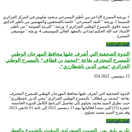
1- ورشة المسرح الإذاعي من تأطير المسرحي مـحمد شلوش في المركز الجزائري
للسينما 2- ورشة ” النقد المسرحي” خاصة بالصحفيين والمهتمين من تأطير الدكتور
حميد علاوي بالمسرح الوطني الجزائري 3- ورشة ” التربية الصوتية ” من تأطير
الأستاذ عبد الله الحكيم لمداني بالمعهد العالي للموسيقى 4- ورشة ” موسيقى
المسرح …
أكمل القراءة »
الندوة الصحفية التي أشرف عليها محافظ المهرجان الوطني
للمسرح المحترف بقاعة “امحمد بن قطاف” بالمسرح الوطني
الجزائري “محي الدين باشطارزي”.
15 ديسمبر، 2022
354
الندوة الصحفية التي أشرف عليها محافظ المهرجان الوطني للمسرح المحترف
بقاعة “امحمد بن قطاف” بالمسرح الوطني الجزائري “محي الدين باشطارزي”.
حيث تطرق السيد محمد يحياوي إلى تفاصيل البرنامج الكامل للدورة الخامسة
عشرة (15) التي ستبدأ فعالياتها يوم 23 ديسمبر 2022 إلى غاية 01 جانفي 2023.
وقد صرح السيد محمد يحياوي …
أكمل القراءة »
تكريم يليق بهن .الصوت الصحراوي المؤنث بالشموخ والعطر