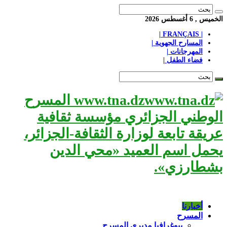
الخميس , 6 أغسطس 2026
| FRANÇAIS |
المسارح الجهوية |
المهرجانات |
فضاء الطفل |
www.tna.dz المسرح
الوطني الجزائري مؤسسة ثقافية
عريقة تابعة لوزارة الثقافة-الجزائر،
يحمل اسم العميد «محي الدين
بشطارزي».
أخبارنا
المسرح
بيوغرافيا مديري المسرح