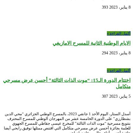
8 يناير، 2023
393
أكمل القراءة »
الايام الوطنية الثانية للمسرح الامازيغي
8 يناير، 2023
294
أكمل القراءة »
اختتام الدورة الـ15: “موت الذات الثالثة” أحسن عرض مسرحي
متكامل
5 يناير، 2023
307
أسدل الستار، اليوم الأحد 1 جانفي 2023، بالمسرح الوطني الجزائري “محي الدين
بشطارزي” على الدورة الخامسة عشر من المهرجان الوطني للمسرح المحترف
بتتويج مسرحية “موت الذات الثالثة” للمخرج عيسى جقاطي للمسرح الجهوي
للعلمة بجائزة أحسن عرض مسرحي متكامل التي اقتنص ممثلها توفيق رابحي أيضا
جائزة أحسن أداء رجالي، وعادت لصاحب …