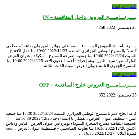
أكمل القراءة »
بــــرنـــامــــج العروض داخل المنافسة – IN
25 ديسمبر، 2022
258
بــــرنـــامــــج العروض المــنـــافــــسة على جوائز المهرجان بقاعة “مصطفى
كاتب” بالمسرح الوطني الجزائري الجمعة 2022/12/23 19:00 سا حفل الافتتاح
السبت 2022/12/24 19:00 سا جمعية الصرخة للمسرح – سكيكدة عنوان العرض:
الفلوكة نص: سيف الدين بوهة إخراج : أحمد العقون الأحد 2022/12/25 19:00 سا
المسرح الجهوي العلمة عنوان العرض: موت الذات الثالثة …
أكمل القراءة »
بــــرنـــامــــج العروض خارج المنافسة – OFF
25 ديسمبر، 2022
352
قاعة الحاج عمر بالمسرح الوطني الجزائري السبت 2022/12/24 16:30 سا جمعية
انس – سطيف عنوان العرض : تفضلي يا آنسة الاحد 2022/12/25 16:30 سا
الجمعية الثقافية مسرح الصخرة السوداء بومرداس عنوان العرض : كياس ولاباس
الاثنين 2022/12/26 16:30 سا تعاوينة الطاسيلي – قسنطينة عنوان العرض : .com
قصرة الثلاثاء 2022/12/27 16:30 …