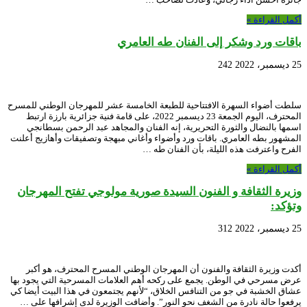
أكمل القراءة »
باقات ورد وشكر إلى الفنان طه العامري
25 ديسمبر، 2022
242
سلطت أضواء السهرة الافتتاحية للطبعة الخامسة عشر للمهرجان الوطني للمسرح
المحترف، اليوم الجمعة 23 ديسمبر 2022، على قامة فنية جزائرية بارزة ارتبط
اسمها بالنضال والثورة التحريرية، إنه الفنان والمجاهد عبد الرحمن بسطانجي
المشهور بطه العامري. باقات ورد وأضواء وأغاني مبهجة وتصفيقات وأهازيج أعلنت
الفرح واعترفت هذه الليلة، بأن الفنان طه …
أكمل القراءة »
وزيرة الثقافة و الفنون السيدة صورية مولوجي تفتح المهرجان
وتؤكد:
25 ديسمبر، 2022
312
أكدت وزيرة الثقافة والفنون أن المهرجان الوطني المسرح المحترف، هو أكبر
عرض مسرحي في الوطن. يجمع على ركحه أهم العلامات المسرحية التي يجود بها
عشاق الخشبة في جو من التنافس الخلاق، “لأنهم يجتمعون في هذا البيت أيضا كي
يرفعوا حالة نادرة من الشغف نحو النور”. وأضافت الوزيرة لدى إشرافها على …