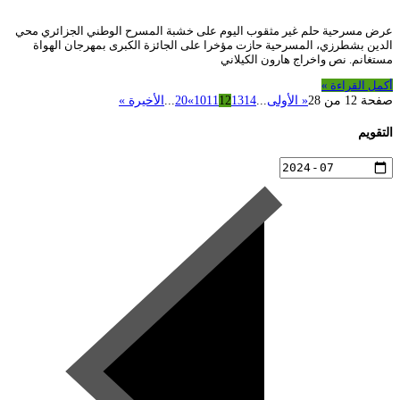
عرض مسرحية حلم غير مثقوب اليوم على خشبة المسرح الوطني الجزائري محي
الدين بشطرزي، المسرحية حازت مؤخرا على الجائزة الكبرى بمهرجان الهواة
مستغانم. نص واخراج هارون الكيلاني
أكمل القراءة »
صفحة 12 من 28
« الأولى
...
14
13
12
11
10
»
20
...
الأخيرة »
التقويم