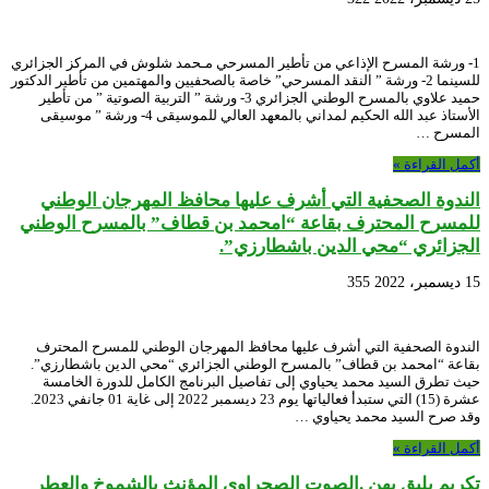
1- ورشة المسرح الإذاعي من تأطير المسرحي مـحمد شلوش في المركز الجزائري
للسينما 2- ورشة ” النقد المسرحي” خاصة بالصحفيين والمهتمين من تأطير الدكتور
حميد علاوي بالمسرح الوطني الجزائري 3- ورشة ” التربية الصوتية ” من تأطير
الأستاذ عبد الله الحكيم لمداني بالمعهد العالي للموسيقى 4- ورشة ” موسيقى
المسرح …
أكمل القراءة »
الندوة الصحفية التي أشرف عليها محافظ المهرجان الوطني
للمسرح المحترف بقاعة “امحمد بن قطاف” بالمسرح الوطني
الجزائري “محي الدين باشطارزي”.
15 ديسمبر، 2022
355
الندوة الصحفية التي أشرف عليها محافظ المهرجان الوطني للمسرح المحترف
بقاعة “امحمد بن قطاف” بالمسرح الوطني الجزائري “محي الدين باشطارزي”.
حيث تطرق السيد محمد يحياوي إلى تفاصيل البرنامج الكامل للدورة الخامسة
عشرة (15) التي ستبدأ فعالياتها يوم 23 ديسمبر 2022 إلى غاية 01 جانفي 2023.
وقد صرح السيد محمد يحياوي …
أكمل القراءة »
تكريم يليق بهن .الصوت الصحراوي المؤنث بالشموخ والعطر