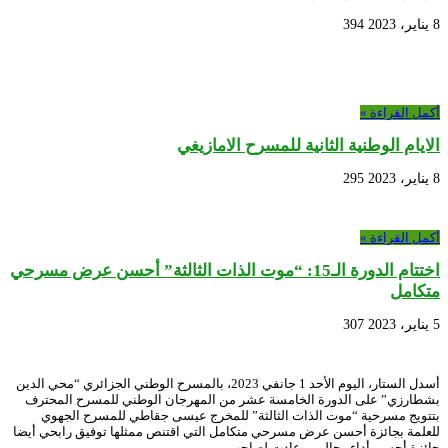
8 يناير، 2023
394
أكمل القراءة »
الايام الوطنية الثانية للمسرح الامازيغي
8 يناير، 2023
295
أكمل القراءة »
اختتام الدورة الـ15: “موت الذات الثالثة” أحسن عرض مسرحي
متكامل
5 يناير، 2023
307
أسدل الستار، اليوم الأحد 1 جانفي 2023، بالمسرح الوطني الجزائري “محي الدين
بشطارزي” على الدورة الخامسة عشر من المهرجان الوطني للمسرح المحترف
بتتويج مسرحية “موت الذات الثالثة” للمخرج عيسى جقاطي للمسرح الجهوي
للعلمة بجائزة أحسن عرض مسرحي متكامل التي اقتنص ممثلها توفيق رابحي أيضا
جائزة أحسن أداء رجالي، وعادت لصاحب …