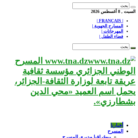
السبت , 8 أغسطس 2026
| FRANÇAIS |
المسارح الجهوية |
المهرجانات |
فضاء الطفل |
www.tna.dz المسرح
الوطني الجزائري مؤسسة ثقافية
عريقة تابعة لوزارة الثقافة-الجزائر،
يحمل اسم العميد «محي الدين
بشطارزي».
أخبارنا
المسرح
بيوغرافيا مديري المسرح