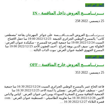
أكمل القراءة »
بــــرنـــامــــج العروض داخل المنافسة – IN
25 ديسمبر، 2022
258
بــــرنـــامــــج العروض المــنـــافــــسة على جوائز المهرجان بقاعة “مصطفى
كاتب” بالمسرح الوطني الجزائري الجمعة 2022/12/23 19:00 سا حفل الافتتاح
السبت 2022/12/24 19:00 سا جمعية الصرخة للمسرح – سكيكدة عنوان العرض:
الفلوكة نص: سيف الدين بوهة إخراج : أحمد العقون الأحد 2022/12/25 19:00 سا
المسرح الجهوي العلمة عنوان العرض: موت الذات الثالثة …
أكمل القراءة »
بــــرنـــامــــج العروض خارج المنافسة – OFF
25 ديسمبر، 2022
353
قاعة الحاج عمر بالمسرح الوطني الجزائري السبت 2022/12/24 16:30 سا جمعية
انس – سطيف عنوان العرض : تفضلي يا آنسة الاحد 2022/12/25 16:30 سا
الجمعية الثقافية مسرح الصخرة السوداء بومرداس عنوان العرض : كياس ولاباس
الاثنين 2022/12/26 16:30 سا تعاوينة الطاسيلي – قسنطينة عنوان العرض : .com
قصرة الثلاثاء 2022/12/27 16:30 …