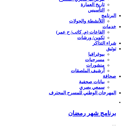
تاريخ العمارة
التأسيس
البرنامج
اللأنشطة والجولات
خدمات
القاعات (م. كاتب/ ح عمر)
تكوين/ ورشات
شراء التذاكر
توثيق
بيوغرافيا
مسرحيات
منشورات
أرشيف الملصقات
صحافة
بيانات صحفية
سمعي بصري
المهرجان الوطني للمسرح المحترف
برنامج شهر رمضان
…