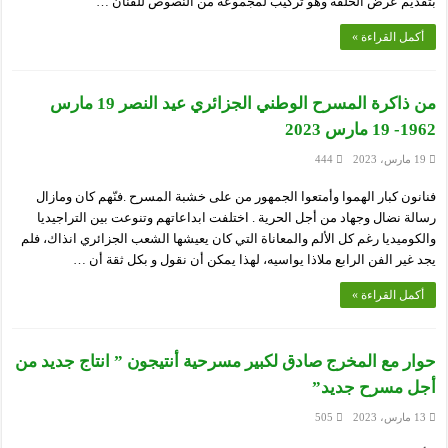
بتقديم عرض الحلقة وهو تركيب لمجموعة من النصوص للفنان …
أكمل القراءة »
من ذاكرة المسرح الوطني الجزائري عيد النصر 19 مارس
1962- 19 مارس 2023
19 مارس، 2023
444
فنانون كبار الهموا وأمتعوا الجمهور من على خشبة المسرح .فنّهم كان ومازال
رسالة نضال وجهاد من أجل الحرية . اختلفت ابداعاتهم وتنوعت بين التراجيديا
والكوميديا رغم كل الألم والمعاناة التي كان يعيشها الشعب الجزائري انذاك، فلم
يجد غير الفن الرابع ملاذا يواسيه، لهذا يمكن أن نقول و بكل ثقة أن …
أكمل القراءة »
حوار مع المخرج صادق لكبير مسرحية أنتيجون ” انتاج جديد من
أجل مسرح جديد”
13 مارس، 2023
505