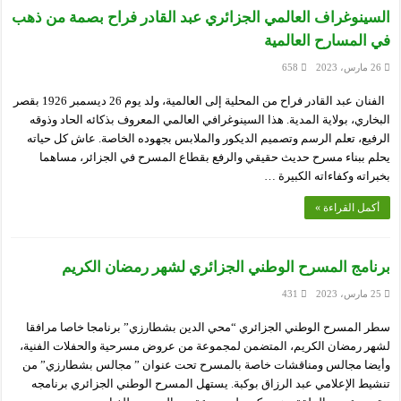
السينوغراف العالمي الجزائري عبد القادر فراح بصمة من ذهب
في المسارح العالمية
26 مارس، 2023
658
الفنان عبد القادر فراح من المحلية إلى العالمية، ولد يوم 26 ديسمبر 1926 بقصر
البخاري، بولاية المدية. هذا السينوغرافي العالمي المعروف بذكائه الحاد وذوقه
الرفيع، تعلم الرسم وتصميم الديكور والملابس بجهوده الخاصة. عاش كل حياته
يحلم ببناء مسرح حديث حقيقي والرفع بقطاع المسرح في الجزائر، مساهما
بخبراته وكفاءاته الكبيرة …
أكمل القراءة »
برنامج المسرح الوطني الجزائري لشهر رمضان الكريم
25 مارس، 2023
431
سطر المسرح الوطني الجزائري “محي الدين بشطارزي” برنامجا خاصا مرافقا
لشهر رمضان الكريم، المتضمن لمجموعة من عروض مسرحية والحفلات الفنية،
وأيضا مجالس ومناقشات خاصة بالمسرح تحت عنوان ” مجالس بشطارزي” من
تنشيط الإعلامي عبد الرزاق بوكبة. يستهل المسرح الوطني الجزائري برنامجه