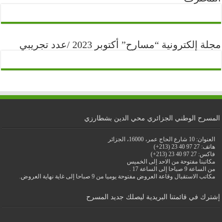
مجلة إلكترونية “مسارح” أكتوبر 2023 /عدد تجريبي
المسرح الوطني الجزائري محي الدين بشطارزي
العنوان: 10 شارع الحاج عمر، 16000، الجزائر
هاتف: 27 97 40 23 (213+)
فاكس: 27 97 40 23 (213+)
مكاتبنا مفتوحة من الاحد إلى الخميس
من الساعة 9 صباحا إلى الساعة 17 .
مكاتب الاستقبال وقاعة العروض مفتوحة يوميا من 9 صباحا إلى غاية نهاية العروض.
إشترك في قائمتنا البريدية ليصلك جديد المسرح