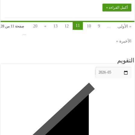
أكمل القراءة »
11
20
»
13
12
10
9
...
« الأولى
صفحة 11 من 28
...
الأخيرة »
التقويم