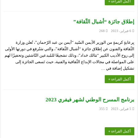
أكمل القراءة »
إطلاق جائزة “أشبال الثّقافة”
6 فبراير، 2023
268
بِرعايةٍ كريمةٍ من الوزير الأيمن السّيد “أيمن بن عبد الرّحمان”، تُعلن وزارة
الثّقافة والفنون عن إطلاق جائزة “أشبال الثّقافة”، والتي سَتُرفع في دورتها الأولى
إلى روح الأديب الكبير “مَالك حَداد”، وذلك تشجيعًا للمُبدعين النّاشئين وتحفيزًا لهم
على المواصلة في مجالات الإبداع الثّقافية والفنية، حيث تَسعى الجائزة إلى
تشكيل إضافة في …
أكمل القراءة »
برنامج المسرح الوطني لشهر فيفري 2023
5 فبراير، 2023
355
أكمل القراءة »