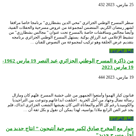
25 مارس، 2023
432
سطر المسرح الوطني الجزائري “محي الدين بشطارزي” برنامجا خاصا مرافقا
لشهر رمضان الكريم، المتضمن لمجموعة من عروض مسرحية والحفلات الفنية،
وأيضا مجالس ومناقشات خاصة بالمسرح تحت عنوان ” مجالس بشطارزي” من
تنشيط الإعلامي عبد الرزاق بوكبة. يستهل المسرح الوطني الجزائري برنامجه
بتقديم عرض الحلقة وهو تركيب لمجموعة من النصوص للفنان …
أكمل القراءة »
من ذاكرة المسرح الوطني الجزائري عيد النصر 19 مارس 1962-
19 مارس 2023
19 مارس، 2023
444
فنانون كبار الهموا وأمتعوا الجمهور من على خشبة المسرح .فنّهم كان ومازال
رسالة نضال وجهاد من أجل الحرية . اختلفت ابداعاتهم وتنوعت بين التراجيديا
والكوميديا رغم كل الألم والمعاناة التي كان يعيشها الشعب الجزائري انذاك، فلم
يجد غير الفن الرابع ملاذا يواسيه، لهذا يمكن أن نقول و بكل ثقة أن …
أكمل القراءة »
حوار مع المخرج صادق لكبير مسرحية أنتيجون ” انتاج جديد من
أجل مسرح جديد”