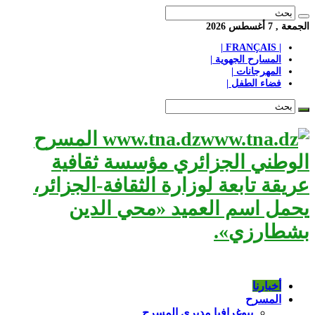
الجمعة , 7 أغسطس 2026
| FRANÇAIS |
المسارح الجهوية |
المهرجانات |
فضاء الطفل |
www.tna.dz المسرح
الوطني الجزائري مؤسسة ثقافية
عريقة تابعة لوزارة الثقافة-الجزائر،
يحمل اسم العميد «محي الدين
بشطارزي».
أخبارنا
المسرح
بيوغرافيا مديري المسرح