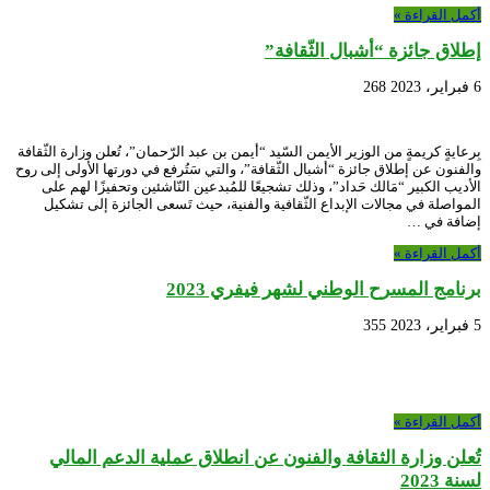
أكمل القراءة »
إطلاق جائزة “أشبال الثّقافة”
6 فبراير، 2023
268
بِرعايةٍ كريمةٍ من الوزير الأيمن السّيد “أيمن بن عبد الرّحمان”، تُعلن وزارة الثّقافة
والفنون عن إطلاق جائزة “أشبال الثّقافة”، والتي سَتُرفع في دورتها الأولى إلى روح
الأديب الكبير “مَالك حَداد”، وذلك تشجيعًا للمُبدعين النّاشئين وتحفيزًا لهم على
المواصلة في مجالات الإبداع الثّقافية والفنية، حيث تَسعى الجائزة إلى تشكيل
إضافة في …
أكمل القراءة »
برنامج المسرح الوطني لشهر فيفري 2023
5 فبراير، 2023
355
أكمل القراءة »
تُعلن وزارة الثقافة والفنون عن انطلاق عملية الدعم المالي
لسنة 2023