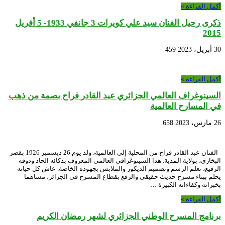
أكمل القراءة »
ذكرى رحيل الفنان سيد علي كويرات 3 جانفي 1933- 5 أفريل
2015
30 أبريل، 2023
459
أكمل القراءة »
السينوغراف العالمي الجزائري عبد القادر فراح بصمة من ذهب
في المسارح العالمية
26 مارس، 2023
658
الفنان عبد القادر فراح من المحلية إلى العالمية، ولد يوم 26 ديسمبر 1926 بقصر
البخاري، بولاية المدية. هذا السينوغرافي العالمي المعروف بذكائه الحاد وذوقه
الرفيع، تعلم الرسم وتصميم الديكور والملابس بجهوده الخاصة. عاش كل حياته
يحلم ببناء مسرح حديث حقيقي والرفع بقطاع المسرح في الجزائر، مساهما
بخبراته وكفاءاته الكبيرة …
أكمل القراءة »
برنامج المسرح الوطني الجزائري لشهر رمضان الكريم