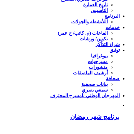
تاريخ العمارة
التأسيس
البرنامج
اللأنشطة والجولات
خدمات
القاعات (م. كاتب/ ح عمر)
تكوين/ ورشات
شراء التذاكر
توثيق
بيوغرافيا
مسرحيات
منشورات
أرشيف الملصقات
صحافة
بيانات صحفية
سمعي بصري
المهرجان الوطني للمسرح المحترف
برنامج شهر رمضان
…