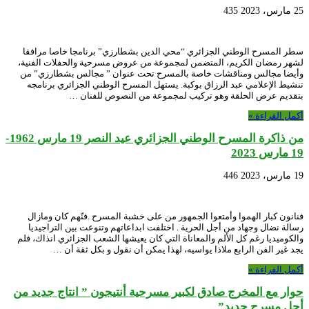
25 مارس، 2023
435
سطر المسرح الوطني الجزائري “محي الدين بشطارزي” برنامجا خاصا مرافقا
لشهر رمضان الكريم، المتضمن لمجموعة من عروض مسرحية والحفلات الفنية،
وأيضا مجالس ومناقشات خاصة بالمسرح تحت عنوان ” مجالس بشطارزي” من
تنشيط الإعلامي عبد الرزاق بوكبة. يستهل المسرح الوطني الجزائري برنامجه
بتقديم عرض الحلقة وهو تركيب لمجموعة من النصوص للفنان …
أكمل القراءة »
من ذاكرة المسرح الوطني الجزائري عيد النصر 19 مارس 1962-
19 مارس 2023
19 مارس، 2023
446
فنانون كبار الهموا وأمتعوا الجمهور من على خشبة المسرح .فنّهم كان ومازال
رسالة نضال وجهاد من أجل الحرية . اختلفت ابداعاتهم وتنوعت بين التراجيديا
والكوميديا رغم كل الألم والمعاناة التي كان يعيشها الشعب الجزائري انذاك، فلم
يجد غير الفن الرابع ملاذا يواسيه، لهذا يمكن أن نقول و بكل ثقة أن …
أكمل القراءة »
حوار مع المخرج صادق لكبير مسرحية أنتيجون ” انتاج جديد من
أجل مسرح جديد”