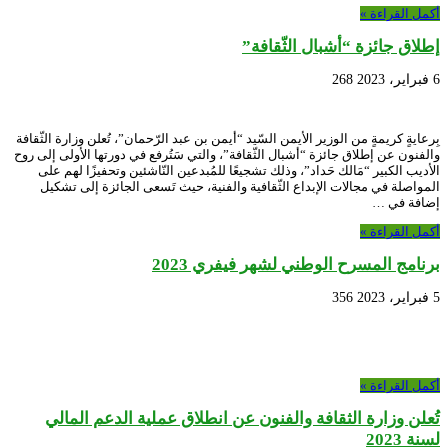
أكمل القراءة »
إطلاق جائزة “أشبال الثّقافة”
6 فبراير، 2023
268
بِرعايةٍ كريمةٍ من الوزير الأيمن السّيد “أيمن بن عبد الرّحمان”، تُعلن وزارة الثّقافة
والفنون عن إطلاق جائزة “أشبال الثّقافة”، والتي سَتُرفع في دورتها الأولى إلى روح
الأديب الكبير “مَالك حَداد”، وذلك تشجيعًا للمُبدعين النّاشئين وتحفيزًا لهم على
المواصلة في مجالات الإبداع الثّقافية والفنية، حيث تَسعى الجائزة إلى تشكيل
إضافة في …
أكمل القراءة »
برنامج المسرح الوطني لشهر فيفري 2023
5 فبراير، 2023
356
أكمل القراءة »
تُعلن وزارة الثقافة والفنون عن انطلاق عملية الدعم المالي
لسنة 2023