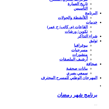
تاريخ العمارة
التأسيس
البرنامج
اللأنشطة والجولات
خدمات
القاعات (م. كاتب/ ح عمر)
تكوين/ ورشات
شراء التذاكر
توثيق
بيوغرافيا
مسرحيات
منشورات
أرشيف الملصقات
صحافة
بيانات صحفية
سمعي بصري
المهرجان الوطني للمسرح المحترف
برنامج شهر رمضان
…