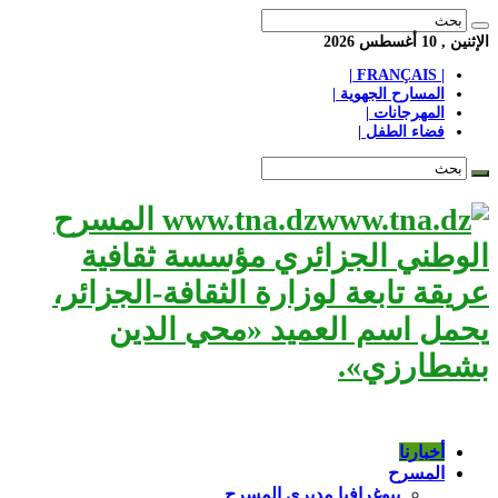
الإثنين , 10 أغسطس 2026
| FRANÇAIS |
المسارح الجهوية |
المهرجانات |
فضاء الطفل |
www.tna.dz المسرح
الوطني الجزائري مؤسسة ثقافية
عريقة تابعة لوزارة الثقافة-الجزائر،
يحمل اسم العميد «محي الدين
بشطارزي».
أخبارنا
المسرح
بيوغرافيا مديري المسرح