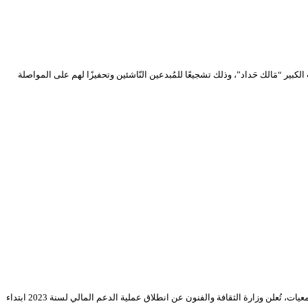
 الكبير “مَالك حَداد”، وذلك تشجيعًا للمُبدعين النّاشئين وتحفيزًا لهم على المواصلة
في إطار سياسة الدعم العمومي لوزارة الثقافة والفنون، وبغية ترقية وتعزيز النشاط الثقافي الجمعوي، وعملاً بأحكام القانون 12 /06 المؤرخ في 12 يناير 2012 المتعلق بالجمعيات، تُعلن وزارة الثقافة والفنون عن انطلاق عملية الدعم المالي لسنة 2023 ابتداء