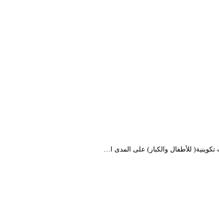
كوينية( للأطفال والكبار) على المدى ا…