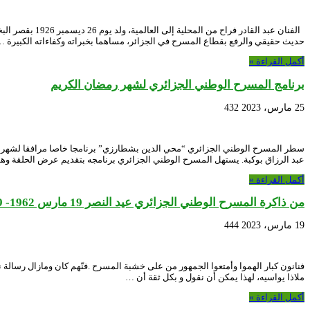
الفنان عبد ال
حديث حقيقي والرفع بقطاع المسرح في الجزائر، مساهما بخبراته وكفاءاته الكبيرة 
أكمل القراءة »
برنامج المسرح الوطني الجزائري لشهر رمضان الكريم
25 مارس، 2023
432
سطر المسرح الوطني الجزائري “محي الدين بشطارزي” برنامجا خاصا مرافقا لشهر
عبد الرزاق بوكبة. يستهل المسرح الوطني الجزائري برنامجه بتقديم عرض الحلقة 
أكمل القراءة »
من ذاكرة المسرح الوطني الجزائري عيد النصر 19 مارس 1962- 19 مارس 2023
19 مارس، 2023
444
فنانون كبار الهموا وأمتعوا الجمهور من على خشبة المسرح .فنّهم كان ومازال رسالة نض
ملاذا يواسيه، لهذا يمكن أن نقول و بكل ثقة أن …
أكمل القراءة »