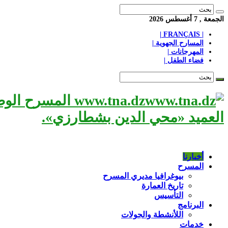
الجمعة , 7 أغسطس 2026
| FRANÇAIS |
المسارح الجهوية |
المهرجانات |
فضاء الطفل |
www.tna.dz الم
العميد «محي الدين بشطارزي».
أخبارنا
المسرح
بيوغرافيا مديري المسرح
تاريخ العمارة
التأسيس
البرنامج
اللأنشطة والجولات
خدمات