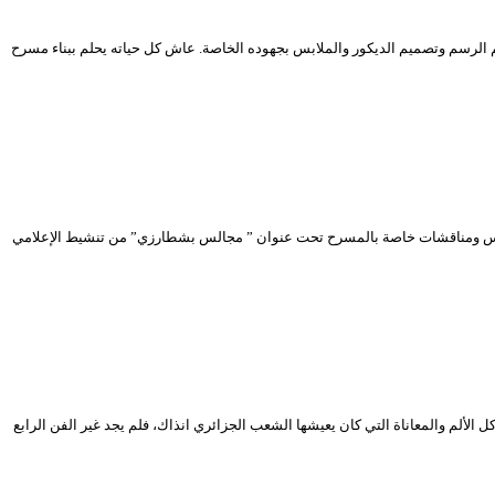
عروف بذكائه الحاد وذوقه الرفيع، تعلم الرسم وتصميم الديكور والملابس بجهوده الخاصة. عاش كل حياته يحلم ببناء مسرح
لس ومناقشات خاصة بالمسرح تحت عنوان ” مجالس بشطارزي” من تنشيط الإعلامي
 الألم والمعاناة التي كان يعيشها الشعب الجزائري انذاك، فلم يجد غير الفن الرابع