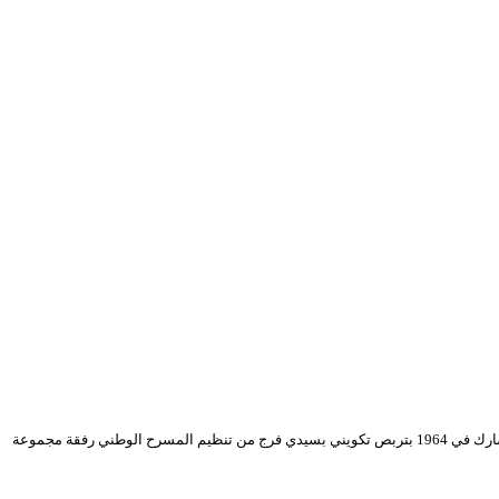
ولد أحمد بن عيسى مدينة ندروما في 2 مارس 1944 وتربي في مدينة بالعباس. أحب المسرح منذ الصغر و غادر إلى العاصمة في سن مبكرة ( 17 سنة ) للالتحاق بالمسرح و شارك في 1964 بتربص تكويني بسيدي فرج من تنظيم المسرح الوطني رفقة مجموعة