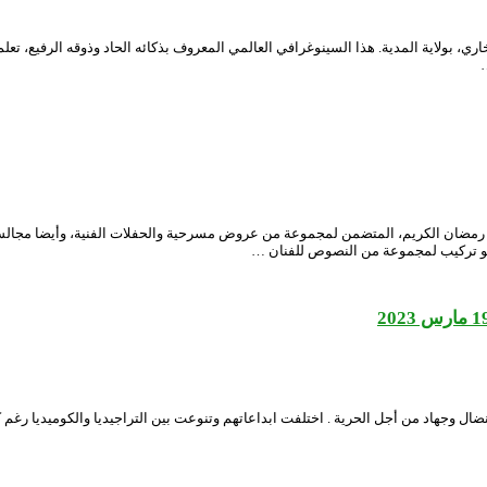
قادر فراح من المحلية إلى العالمية، ولد يوم 26 ديسمبر 1926 بقصر البخاري، بولاية المدية. هذا السينوغرافي العالمي الم
…
 رمضان الكريم، المتضمن لمجموعة من عروض مسرحية والحفلات الفنية، وأيضا مجا
وهو تركيب لمجموعة من النصوص للفنان …
ال وجهاد من أجل الحرية . اختلفت ابداعاتهم وتنوعت بين التراجيديا والكوميديا رغم كل