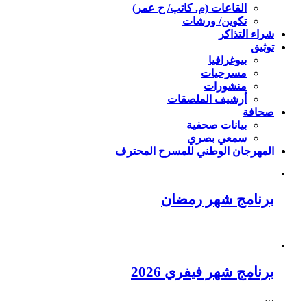
القاعات (م. كاتب/ ح عمر)
تكوين/ ورشات
شراء التذاكر
توثيق
بيوغرافيا
مسرحيات
منشورات
أرشيف الملصقات
صحافة
بيانات صحفية
سمعي بصري
المهرجان الوطني للمسرح المحترف
برنامج شهر رمضان
…
برنامج شهر فيفري 2026
…