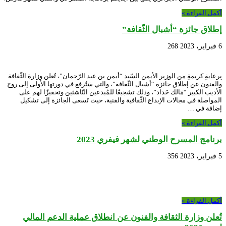
أكمل القراءة »
إطلاق جائزة “أشبال الثّقافة”
6 فبراير، 2023
268
بِرعايةٍ كريمةٍ من الوزير الأيمن السّيد “أيمن بن عبد الرّحمان”، تُعلن وزارة الثّقافة
والفنون عن إطلاق جائزة “أشبال الثّقافة”، والتي سَتُرفع في دورتها الأولى إلى روح
الأديب الكبير “مَالك حَداد”، وذلك تشجيعًا للمُبدعين النّاشئين وتحفيزًا لهم على
المواصلة في مجالات الإبداع الثّقافية والفنية، حيث تَسعى الجائزة إلى تشكيل
إضافة في …
أكمل القراءة »
برنامج المسرح الوطني لشهر فيفري 2023
5 فبراير، 2023
356
أكمل القراءة »
تُعلن وزارة الثقافة والفنون عن انطلاق عملية الدعم المالي