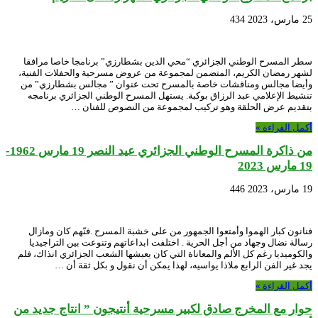
25 مارس، 2023
434
سطر المسرح الوطني الجزائري “محي الدين بشطارزي” برنامجا خاصا مرافقا
لشهر رمضان الكريم، المتضمن لمجموعة من عروض مسرحية والحفلات الفنية،
وأيضا مجالس ومناقشات خاصة بالمسرح تحت عنوان ” مجالس بشطارزي” من
تنشيط الإعلامي عبد الرزاق بوكبة. يستهل المسرح الوطني الجزائري برنامجه
بتقديم عرض الحلقة وهو تركيب لمجموعة من النصوص للفنان …
أكمل القراءة »
من ذاكرة المسرح الوطني الجزائري عيد النصر 19 مارس 1962-
19 مارس 2023
19 مارس، 2023
446
فنانون كبار الهموا وأمتعوا الجمهور من على خشبة المسرح .فنّهم كان ومازال
رسالة نضال وجهاد من أجل الحرية . اختلفت ابداعاتهم وتنوعت بين التراجيديا
والكوميديا رغم كل الألم والمعاناة التي كان يعيشها الشعب الجزائري انذاك، فلم
يجد غير الفن الرابع ملاذا يواسيه، لهذا يمكن أن نقول و بكل ثقة أن …
أكمل القراءة »
حوار مع المخرج صادق لكبير مسرحية أنتيجون ” انتاج جديد من