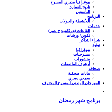
بيوغرافيا مديري المسرح
تاريخ العمارة
التأسيس
البرنامج
اللأنشطة والجولات
خدمات
القاعات (م. كاتب/ ح عمر)
تكوين/ ورشات
شراء التذاكر
توثيق
بيوغرافيا
مسرحيات
منشورات
أرشيف الملصقات
صحافة
بيانات صحفية
سمعي بصري
المهرجان الوطني للمسرح المحترف
برنامج شهر رمضان
…