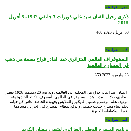
أكمل القراءة »
ذكرى رحيل الفنان سيد علي كويرات 3 جانفي 1933- 5 أفريل
2015
30 أبريل، 2023
460
أكمل القراءة »
السينوغراف العالمي الجزائري عبد القادر فراح بصمة من ذهب
في المسارح العالمية
26 مارس، 2023
659
الفنان عبد القادر فراح من المحلية إلى العالمية، ولد يوم 26 ديسمبر 1926 بقصر
البخاري، بولاية المدية. هذا السينوغرافي العالمي المعروف بذكائه الحاد وذوقه
الرفيع، تعلم الرسم وتصميم الديكور والملابس بجهوده الخاصة. عاش كل حياته
يحلم ببناء مسرح حديث حقيقي والرفع بقطاع المسرح في الجزائر، مساهما
بخبراته وكفاءاته الكبيرة …
أكمل القراءة »
برنامج المسرح الوطني الجزائري لشهر رمضان الكريم