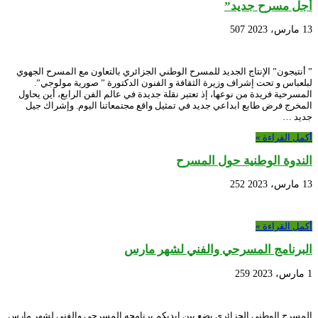
أجل مسرح جديد”
13 مارس، 2023
507
” أنتيجون” الإنتاج الجديد للمسرح الوطني الجزائري بالتعاون مع المسرح الجهوي
لبلعباس و تحت إشراف وزيرة الثقافة و الفنون الدكتورة ” صورية مولوجي”.
المسرحية فريدة من نوعها، إذ تعتبر نقلة جديدة في عالم الفن الرابع، أين يحاول
المخرج فرض طابع ابداعي جديد في تمثيل واقع مجتمعاتنا اليوم. وإشراك جيل
جديد …
أكمل القراءة »
الندوة الوطنية حول المسرح
13 مارس، 2023
252
أكمل القراءة »
البرنامج المسرحي والفني لشهر مارس
1 مارس، 2023
259
المسرح الوطني الجزائري يضع بين ايديكم برنامجه المسرحي والفني لشهر مارس.