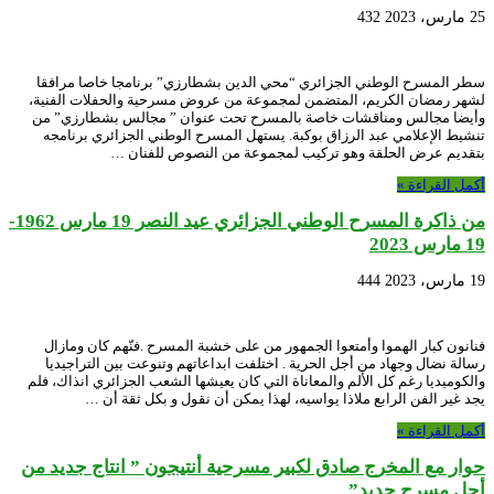
25 مارس، 2023
432
سطر المسرح الوطني الجزائري “محي الدين بشطارزي” برنامجا خاصا مرافقا
لشهر رمضان الكريم، المتضمن لمجموعة من عروض مسرحية والحفلات الفنية،
وأيضا مجالس ومناقشات خاصة بالمسرح تحت عنوان ” مجالس بشطارزي” من
تنشيط الإعلامي عبد الرزاق بوكبة. يستهل المسرح الوطني الجزائري برنامجه
بتقديم عرض الحلقة وهو تركيب لمجموعة من النصوص للفنان …
أكمل القراءة »
من ذاكرة المسرح الوطني الجزائري عيد النصر 19 مارس 1962-
19 مارس 2023
19 مارس، 2023
444
فنانون كبار الهموا وأمتعوا الجمهور من على خشبة المسرح .فنّهم كان ومازال
رسالة نضال وجهاد من أجل الحرية . اختلفت ابداعاتهم وتنوعت بين التراجيديا
والكوميديا رغم كل الألم والمعاناة التي كان يعيشها الشعب الجزائري انذاك، فلم
يجد غير الفن الرابع ملاذا يواسيه، لهذا يمكن أن نقول و بكل ثقة أن …
أكمل القراءة »
حوار مع المخرج صادق لكبير مسرحية أنتيجون ” انتاج جديد من
أجل مسرح جديد”