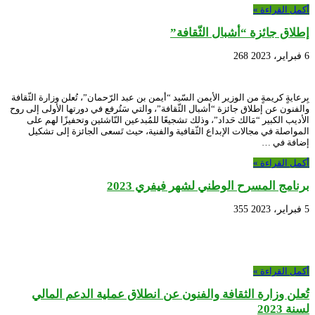
أكمل القراءة »
إطلاق جائزة “أشبال الثّقافة”
6 فبراير، 2023
268
بِرعايةٍ كريمةٍ من الوزير الأيمن السّيد “أيمن بن عبد الرّحمان”، تُعلن وزارة الثّقافة
والفنون عن إطلاق جائزة “أشبال الثّقافة”، والتي سَتُرفع في دورتها الأولى إلى روح
الأديب الكبير “مَالك حَداد”، وذلك تشجيعًا للمُبدعين النّاشئين وتحفيزًا لهم على
المواصلة في مجالات الإبداع الثّقافية والفنية، حيث تَسعى الجائزة إلى تشكيل
إضافة في …
أكمل القراءة »
برنامج المسرح الوطني لشهر فيفري 2023
5 فبراير، 2023
355
أكمل القراءة »
تُعلن وزارة الثقافة والفنون عن انطلاق عملية الدعم المالي
لسنة 2023