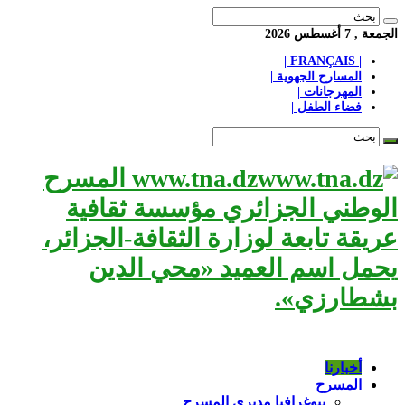
الجمعة , 7 أغسطس 2026
| FRANÇAIS |
المسارح الجهوية |
المهرجانات |
فضاء الطفل |
www.tna.dz المسرح
الوطني الجزائري مؤسسة ثقافية
عريقة تابعة لوزارة الثقافة-الجزائر،
يحمل اسم العميد «محي الدين
بشطارزي».
أخبارنا
المسرح
بيوغرافيا مديري المسرح