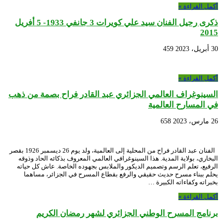
أكمل القراءة »
ذكرى رحيل الفنان سيد علي كويرات 3 جانفي 1933- 5 أفريل
2015
30 أبريل، 2023
459
أكمل القراءة »
السينوغراف العالمي الجزائري عبد القادر فراح بصمة من ذهب
في المسارح العالمية
26 مارس، 2023
658
الفنان عبد القادر فراح من المحلية إلى العالمية، ولد يوم 26 ديسمبر 1926 بقصر
البخاري، بولاية المدية. هذا السينوغرافي العالمي المعروف بذكائه الحاد وذوقه
الرفيع، تعلم الرسم وتصميم الديكور والملابس بجهوده الخاصة. عاش كل حياته
يحلم ببناء مسرح حديث حقيقي والرفع بقطاع المسرح في الجزائر، مساهما
بخبراته وكفاءاته الكبيرة …
أكمل القراءة »
برنامج المسرح الوطني الجزائري لشهر رمضان الكريم