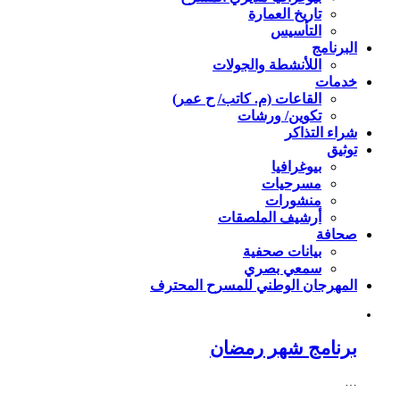
تاريخ العمارة
التأسيس
البرنامج
اللأنشطة والجولات
خدمات
القاعات (م. كاتب/ ح عمر)
تكوين/ ورشات
شراء التذاكر
توثيق
بيوغرافيا
مسرحيات
منشورات
أرشيف الملصقات
صحافة
بيانات صحفية
سمعي بصري
المهرجان الوطني للمسرح المحترف
برنامج شهر رمضان
…