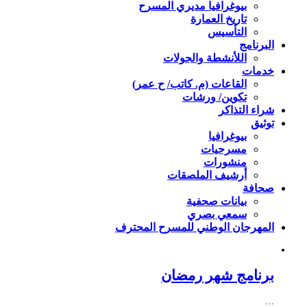
بيوغرافيا مديري المسرح
تاريخ العمارة
التأسيس
البرنامج
اللأنشطة والجولات
خدمات
القاعات (م. كاتب/ ح عمر)
تكوين/ ورشات
شراء التذاكر
توثيق
بيوغرافيا
مسرحيات
منشورات
أرشيف الملصقات
صحافة
بيانات صحفية
سمعي بصري
المهرجان الوطني للمسرح المحترف
برنامج شهر رمضان
…