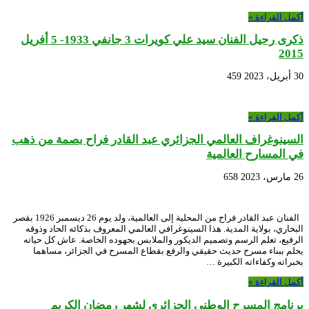
أكمل القراءة »
ذكرى رحيل الفنان سيد علي كويرات 3 جانفي 1933- 5 أفريل
2015
30 أبريل، 2023
459
أكمل القراءة »
السينوغراف العالمي الجزائري عبد القادر فراح بصمة من ذهب
في المسارح العالمية
26 مارس، 2023
658
الفنان عبد القادر فراح من المحلية إلى العالمية، ولد يوم 26 ديسمبر 1926 بقصر
البخاري، بولاية المدية. هذا السينوغرافي العالمي المعروف بذكائه الحاد وذوقه
الرفيع، تعلم الرسم وتصميم الديكور والملابس بجهوده الخاصة. عاش كل حياته
يحلم ببناء مسرح حديث حقيقي والرفع بقطاع المسرح في الجزائر، مساهما
بخبراته وكفاءاته الكبيرة …
أكمل القراءة »
برنامج المسرح الوطني الجزائري لشهر رمضان الكريم