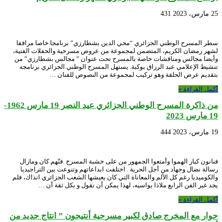
25 مارس، 2023
431
سطر المسرح الوطني الجزائري “محي الدين بشطارزي” برنامجا خاصا مرافقا
لشهر رمضان الكريم، المتضمن لمجموعة من عروض مسرحية والحفلات الفنية،
وأيضا مجالس ومناقشات خاصة بالمسرح تحت عنوان ” مجالس بشطارزي” من
تنشيط الإعلامي عبد الرزاق بوكبة. يستهل المسرح الوطني الجزائري برنامجه
بتقديم عرض الحلقة وهو تركيب لمجموعة من النصوص للفنان …
أكمل القراءة »
من ذاكرة المسرح الوطني الجزائري عيد النصر 19 مارس 1962-
19 مارس 2023
19 مارس، 2023
444
فنانون كبار الهموا وأمتعوا الجمهور من على خشبة المسرح .فنّهم كان ومازال
رسالة نضال وجهاد من أجل الحرية . اختلفت ابداعاتهم وتنوعت بين التراجيديا
والكوميديا رغم كل الألم والمعاناة التي كان يعيشها الشعب الجزائري انذاك، فلم
يجد غير الفن الرابع ملاذا يواسيه، لهذا يمكن أن نقول و بكل ثقة أن …
أكمل القراءة »
حوار مع المخرج صادق لكبير مسرحية أنتيجون ” انتاج جديد من