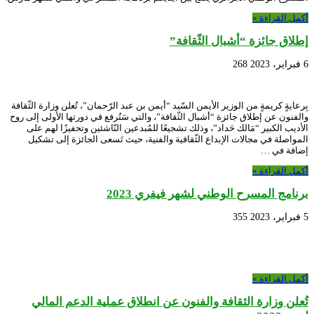
أكمل القراءة »
إطلاق جائزة “أشبال الثّقافة”
6 فبراير، 2023
268
بِرعايةٍ كريمةٍ من الوزير الأيمن السّيد “أيمن بن عبد الرّحمان”، تُعلن وزارة الثّقافة
والفنون عن إطلاق جائزة “أشبال الثّقافة”، والتي سَتُرفع في دورتها الأولى إلى روح
الأديب الكبير “مَالك حَداد”، وذلك تشجيعًا للمُبدعين النّاشئين وتحفيزًا لهم على
المواصلة في مجالات الإبداع الثّقافية والفنية، حيث تَسعى الجائزة إلى تشكيل
إضافة في …
أكمل القراءة »
برنامج المسرح الوطني لشهر فيفري 2023
5 فبراير، 2023
355
أكمل القراءة »
تُعلن وزارة الثقافة والفنون عن انطلاق عملية الدعم المالي