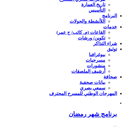
تاريخ العمارة
التأسيس
البرنامج
اللأنشطة والجولات
خدمات
القاعات (م. كاتب/ ح عمر)
تكوين/ ورشات
شراء التذاكر
توثيق
بيوغرافيا
مسرحيات
منشورات
أرشيف الملصقات
صحافة
بيانات صحفية
سمعي بصري
المهرجان الوطني للمسرح المحترف
برنامج شهر رمضان
…