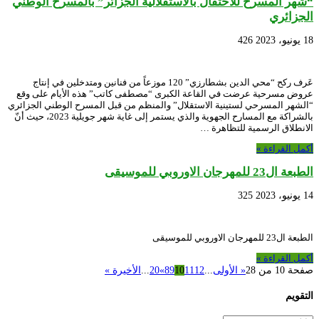
“شهر المسرح للاحتفال بالاستقلالية الجزائر” بالمسرح الوطني
الجزائري
18 يونيو، 2023
426
عَرف ركح “محي الدين بشطارزي” 120 موزعاً من فنانين ومتدخلين في إنتاج
عروض مسرحية عرضت في القاعة الكبرى “مصطفى كاتب” هذه الأيام على وقع
“الشهر المسرحي لستينية الاستقلال” والمنظم من قبل المسرح الوطني الجزائري
بالشراكة مع المسارح الجهوية والذي يستمر إلى غاية شهر جويلية 2023، حيث أنّ
الانطلاق الرسمية للتظاهرة …
أكمل القراءة »
الطبعة ال23 للمهرجان الاوروبي للموسيقى
14 يونيو، 2023
325
الطبعة ال23 للمهرجان الاوروبي للموسيقى
أكمل القراءة »
صفحة 10 من 28
« الأولى
...
12
11
10
9
8
»
20
...
الأخيرة »
التقويم