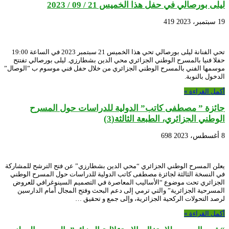
ليلى بورصالي في حفل هذا الخميس 21 / 09 / 2023
19 سبتمبر، 2023
419
تحي الفنانة ليلى بورصالي تحي هذا الخميس 21 سبتمبر 2023 في الساعة 19:00
حفلا فنيا بالمسرح الوطني الجزائري محي الدين بشطارزي. ليلى بورصالي تفتتح
موسمها الفني بالمسرح الوطني الجزائري من خلال حفل فني موسوم ب ”الوصال”
الدخول بالنوبة.
أكمل القراءة »
جائزة ” مصطفى كاتب” الدولية للدراسات حول المسرح
الوطني الجزائري، الطبعة الثالثة(3)
8 أغسطس، 2023
698
يعلن المسرح الوطني الجزائري “محي الدين بشطارزي” عن فتح الترشح للمشاركة
في النسخة الثالثة لجائزة مصطفى كاتب الدولية للدراسات حول المسرح الوطني
الجزائري تحت موضوع “الأساليب المعاصرة في التصميم السينوغرافي للعروض
المسرحية الجزائرية” والتي ترمي إلى دعم البحث وفتح المجال أمام الدارسين
لرصد التحولات الركحية الجزائرية، وإلى جمع و تحقيق …
أكمل القراءة »