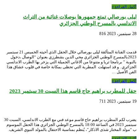
أكمل القراءة »
ليلى بورصالي تمتع جمهورها بوصلات غنائية من التراث
الاندلسي بالمسرح الوطني الجزائري
28 سبتمبر، 2023
816
قدمت الفنانة المتألقة ليلى بورصالي خلال الحفل الذي أحيته الخميس 21 سبتمبر
2023بالمسرح الوطني الجزائري محي الدين بشطرزي بعنوان “الوصال ،دخول
بالنوبة ” برنامجا ثريا و متنوعا من ألاغاني الجميلة التي يزخر بها الطرب الاندلسي
الجزائري . و قد استهلت المطربة التي تحظى بمكانة خاصة في قلوب عشاق هذا
الفن الأصيل …
أكمل القراءة »
حفل للمطرب براهيم حاج قاسم هذا السبت 30 سبتمبر 2023
19 سبتمبر، 2023
711
يضرب لكم المطرب براهيم حاج قاسم موعد فني مع الطرب الاندلسي، السبت 30
سبتمبر 2023 في الساعة 18:00 بالمسرح الوطني الجزائري هذا الحفل الموسوم
ب “مولد المختار شذى الاذكار”، يُنظم بمناسبة الاحتفال بالمولد النبوي الشريف.
أكمل القراءة »