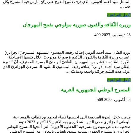
الممثل سيد أحمد أقومي، الذي ذرف دموع الفرح على ركح مارس فيه المسرح بكل
حب، …
أكمل القراءة »
وزيرة الثّقافة والفنون صورية مولوجي تفتتح المهرجان
28 ديسمبر، 2023
499
دورة الفنّان سيد أحمد أقومي إضافة رفيعة المستوى للمشهد المسرحيّ الجزائريّ
اعتبرت وزيرة الثّقافة والفنون، الدّكتورة صوريّة مولوجيّ، خلال كلمتها الافتتاحيّة
للدّورة السّادسة عشر من المهرجان الثّقافيّ الوطنيّ للمسرح المحترف، أنّ ” دورة
الفنّان سيد أحمد أقومي” إضافة رفيعة المستوى للمشهد المسرحيّ الجزائريّ الذي
عرف هذه السّنة حركيّة واسعة وديناميّة …
أكمل القراءة »
المسرح الوطني للجمهورية العربية
25 أكتوبر، 2023
569
قدمت خلال الندوة الصحفية التي احتضنها فضاء امحمد بن قطاف بالمسرحية
الوطني الجزائري محي الدين بشطارزي يوم الاثنين 16 اكتوبر 2023 ندوة
صحفية نبذة عن موضوع مسرحية “الخطوة الأخيرة” التي أنتجها المسرح الوطني
الجزائري والمسرح الجهوي لمدينة سيدي بلعباس بالتعاون مع المسرح الوطني