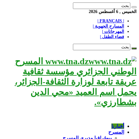
الخميس , 6 أغسطس 2026
| FRANÇAIS |
المسارح الجهوية |
المهرجانات |
فضاء الطفل |
www.tna.dz المسرح
الوطني الجزائري مؤسسة ثقافية
عريقة تابعة لوزارة الثقافة-الجزائر،
يحمل اسم العميد «محي الدين
بشطارزي».
أخبارنا
المسرح
بيوغرافيا مديري المسرح