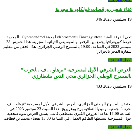
غناء شعبي ورقصات فولكلورية مجرية
19 سبتمبر، 2023
346
تحي الفرقة الفنية «Körösmenti Tàncegyüttes» لمدينة Gyomaendröd المجرية
عرضا كوريغرافيا يجمع بين الرقص والموسيقى التراثية المجرية، هذا الخميس 28
سبتمبر 2023 في الساعة، 19:00 بالمسرح الوطني الجزائري. هذا الحفل من تنظيم
سفارة المجر بالجزائر.
أكمل القراءة »
العرض الشرفي الأول لمسرحية “نزهاو …ف…لحرب”
بالمسرح الوطني الجزائري محي الدين بشطارزي
19 سبتمبر، 2023
433
يحتضن المسرح الوطني الجزائري، العرض الشرفي الأول لمسرحية “نزهاو …ف…
لحرب” لجمعية نوميديا الثقافية برج بوعريريج، هذا السبت 23 سبتمبر 2023 في
الساعة 17:00 بقاعة العروض الكبرى مصطفى كاتب. يسبق العرض ندوة صحفية
حول المسرحية ينشطها الطاقم العمل، في الساعة 15:00 بفضاء محمد بن قطاف.
أكمل القراءة »