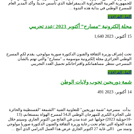
للجمهورية العربية الصحراوية الديمقراطية الذي تأسس حديثا. وأكد المدير العام
للمسرح الوطني في بداية هذه الندوة …
أكمل القراءة »
مجلة إلكترونية “مسارح” أكتوبر 2023 /عدد تجريبي
15 أكتوبر، 2023
1,640
تحت إشراف وزيرة الثقافة والفنون الدكتورة صورية مولوجي، يقدم لكم المسرح
الوطني الجزائري مجلة إلكترونية موسومة بـ “مسارح” والتي تهتم بالشأن
المسرحي ننتظر مساهماتكم واقتراحاتكم تحميل العدد التجريبي
أكمل القراءة »
شمة دوريجين تجوب ولايات الوطن
14 أكتوبر، 2023
491
بدأت مسرحية “شمة دوريجين” للتعاونية الفنية “الشمعة “لقسنطينة والحائزة
على الجائزة الكبرى للمهرجان الوطني الـ54 لمسرح الهواة بمستغانم، (13
-18جويلية 2023) جولتها عبر عدة مدن في الفاتح من اكتوبر الجاري. وسيتم خلال
هذه الجولة التي تقام تحت رعاية وزيرة الثقافة والفنون الدكتورة صوريا مولوجي
وتمتد من 1الى غاية 27 اكتوبر الجاري عرض هذا العمل الدرامي الذي أنتج …