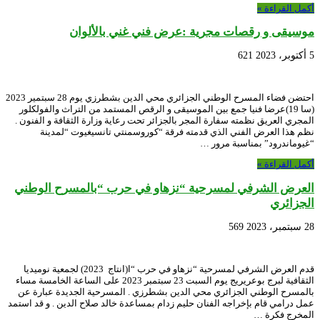
أكمل القراءة »
موسيقى و رقصات مجرية :عرض فني غني بالألوان
5 أكتوبر، 2023
621
احتضن فضاء المسرح الوطني الجزائري محي الدين بشطرزي يوم 28 سبتمير 2023
(سا 19)عرضا فنيا جمع بين الموسيقى و الرقص المستمد من التراث والفولكلور
المجري العريق نظمته سفارة المجر بالجزائر تحت رعاية وزارة الثقافة و الفنون .
نظم هذا العرض الفني الذي قدمته فرقة “كوروسمنتي تانسيغيوت “لمدينة
“غيوماندرود” بمناسبة مرور …
أكمل القراءة »
العرض الشرفي لمسرحية “نزهاو في حرب “بالمسرح الوطني
الجزائري
28 سبتمبر، 2023
569
قدم العرض الشرفي لمسرحية “نزهاو في حرب “ا(انتاج 2023) لجمعية نوميديا
الثقافية لبرج بوعريريج يوم السبت 23 سبتمبر 2023 على الساعة الخامسة مساء
بالمسرح الوطني الجزائري محي الدين بشطرزي . المسرحية الجديدة عبارة عن
عمل درامي قام بإخراجه الفنان حليم زدام بمساعدة خالد صلاح الدين . و قد استمد
المخرج فكرة …