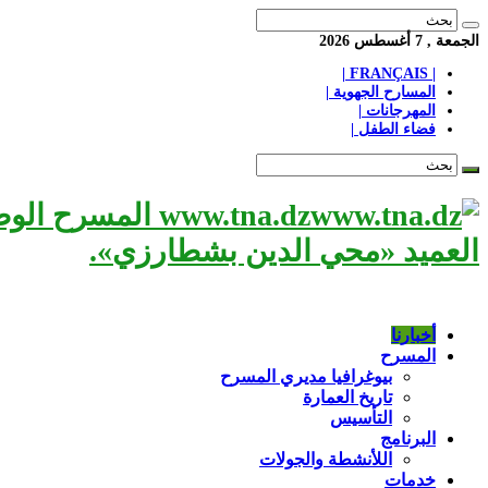
الجمعة , 7 أغسطس 2026
| FRANÇAIS |
المسارح الجهوية |
المهرجانات |
فضاء الطفل |
www.tna.dz الم
العميد «محي الدين بشطارزي».
أخبارنا
المسرح
بيوغرافيا مديري المسرح
تاريخ العمارة
التأسيس
البرنامج
اللأنشطة والجولات
خدمات