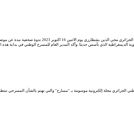
قدمت خلال الندوة الصحفية التي احتضنها فضاء امحمد بن قطاف
ية الديمقراطية الذي تأسس حديثا. وأكد المدير العام للمسرح الوطني في بداية هذه ا
ني الجزائري مجلة إلكترونية موسومة بـ “مسارح” والتي تهتم بالشأن المسرحي ننتظ