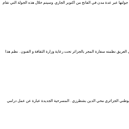
ت مسرحية “شمة دوريجين” للتعاونية الفنية “الشمعة “لقسنطينة والحائزة على الجائزة الكبرى للمهرجان الوطني الـ54 لمسرح الهواة بمستغانم، (13 -18جويلية 2023) جولتها عبر عدة مدن في الفاتح من اكتوبر الجاري. وسيتم خلال هذه الجولة التي تقام
 المستمد من التراث والفولكلور المجري العريق نظمته سفارة المجر بالجزائر تحت رعاية وزارة الثقافة و الفنون . نظم هذا
افية لبرج بوعريريج يوم السبت 23 سبتمبر 2023 على الساعة الخامسة مساء بالمسرح الوطني الجزائري محي الدين بشطرزي . المسرحية الجديدة عبارة عن عمل درامي