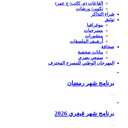
القاعات (م. كاتب/ ح عمر)
تكوين/ ورشات
شراء التذاكر
توثيق
بيوغرافيا
مسرحيات
منشورات
أرشيف الملصقات
صحافة
بيانات صحفية
سمعي بصري
المهرجان الوطني للمسرح المحترف
برنامج شهر رمضان
…
برنامج شهر فيفري 2026
…