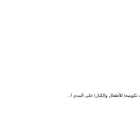
كوينية( للأطفال والكبار) على المدى ا…