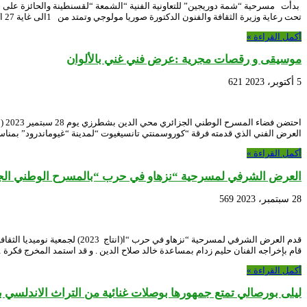
تحت رعاية وزيرة الثقافة والفنون الدكتورة صوريا مولوجي وتمتد من 1الى غاية 27 اكتوبر الجاري عرض هذا العمل الدرامي الذي أنتج …
أكمل القراءة »
موسيقى و رقصات مجرية :عرض فني غني بالألوان
5 أكتوبر، 2023
621
العرض الفني الذي قدمته فرقة “كوروسمنتي تانسيغيوت “لمدينة “غيوماندرود” بمناس
أكمل القراءة »
العرض الشرفي لمسرحية “نزهاو في حرب “بالمسرح الوطني الج
28 سبتمبر، 2023
569
قام بإخراجه الفنان حليم زدام بمساعدة خالد صلاح الدين . و قد استمد المخرج فكرة 
أكمل القراءة »
ليلى بورصالي تمتع جمهورها بوصلات غنائية من التراث الاندلسي 