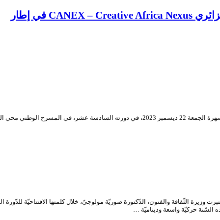
CA في إطار
تكريم مؤثر للقدير سيد أحمد أقومي رُفع ستار المهرجان الوطني للمسرح المحترف سهرة الجمعة 22 
وزيرة الثّقافة والفنون، الدّكتورة صوريّة مولوجيّ، خلال كلمتها الافتتاحيّة للدّورة 
لسّنة حركيّة واسعة وديناميّة …