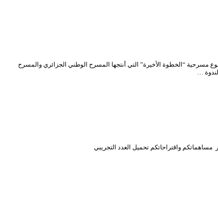
 بالمسرحية الوطني الجزائري محي الدين بشطارزي يوم الاثنين 16 اكتوبر 2023 ندوة صحفية نبذة عن موضوع مسرحية “الخطوة الأخيرة” التي أنتجها المسرح الوطني الجزائري والمسرح
لندوة …
ر مساهماتكم واقتراحاتكم تحميل العدد التجريبي