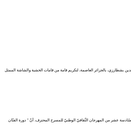
ديسمبر 2023، في دورته السادسة عشر، في المسرح الوطني محي الدين بشطارزي، بالجزائر العاصمة، لتكريم قامة من قامات الخشبة والشاشة الممثل
السّادسة عشر من المهرجان الثّقافيّ الوطنيّ للمسرح المحترف، أنّ ” دورة الفنّان