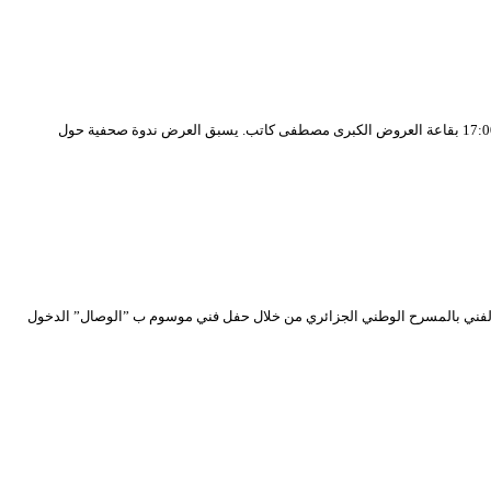
يحتضن المسرح الوطني الجزائري، العرض الشرفي الأول لمسرحية “نزهاو …ف…لحرب” لجمعية نوميديا الثقافية برج بوعريريج، هذا السبت 23 سبتمبر 2023 في الساعة 17:00 بقاعة العروض الكبرى مصطفى كاتب. يسبق العرض ندوة صحفية حول
شطارزي. ليلى بورصالي تفتتح موسمها الفني بالمسرح الوطني الجزائري من خلال حفل فني موسوم ب ”الوصال” الدخول