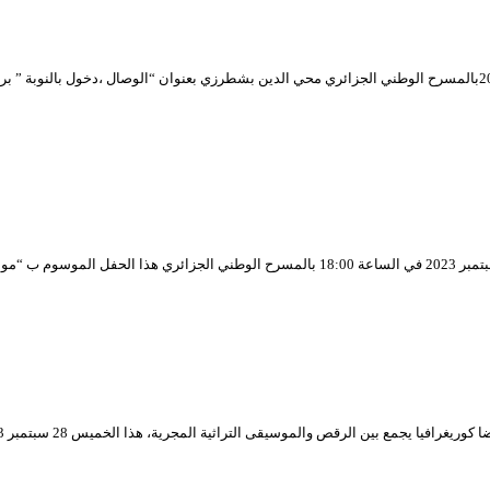
قدمت الفنانة المتألقة ليلى بورصالي خلال الحفل الذي أحيته الخميس 21 سبتمبر 2023بالمسرح الوطني الجزائري محي الدين بشطرزي