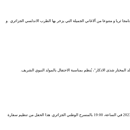
 بعنوان “الوصال ،دخول بالنوبة ” برنامجا ثريا و متنوعا من ألاغاني الجميلة التي يزخر بها الطرب الاندلسي الجزائري . و
تحي الفرقة الفنية «Körösmenti Tàncegyüttes» لمدينة Gyomaendröd المجرية عرضا كوريغرافيا يجمع بين الرقص والموسيقى التراثية المجرية، هذا الخميس 28 سبتمبر 2023 في الساعة، 19:00 بالمسرح الوطني الجزائري. هذا الحفل من تنظيم سفارة