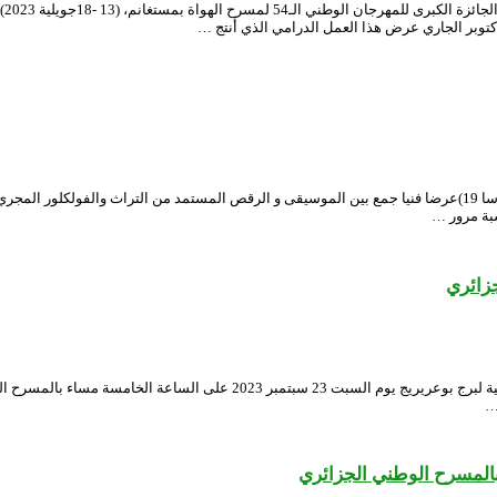
بدأ
احتضن فضاء المسرح الوطني الجزائري محي الدين بشطرزي يوم 28 سبتمير 2023 (سا 19)عرضا فنيا جمع بين الموسيقى و الرقص
بة مرور …
زائري
قدم العرض الشرفي لمسرحية “نزهاو في حرب “ا(انتاج 2023) لجمعية نوميديا الثق
…
بالمسرح الوطني الجزائري