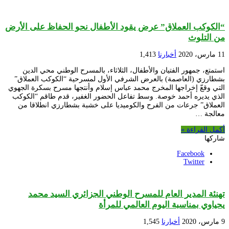
“الكوكب العملاق” عرض يقود الأطفال نحو الحفاظ على الأرض
من التلوث
11 مارس، 2020
أخبارنا
1,413
استمتع، جمهور الفتيان والأطفال، الثلاثاء، بالمسرح الوطني محي الدين
بشطارزي (العاصمة) بالعرض الشرفي الأول لمسرحية “الكوكب العملاق”
التي وقعّ إخراجها المخرج محمد عباس إسلام وأنتجها مسرح بسكرة الجهوي
الذي يديره أحمد خوصة. وسط تفاعل الحضور الغفير، قدم طاقم “الكوكب
العملاق” جرعات من الفرح والكوميديا على خشبة بشطارزي انطلاقا من
معالجة …
أكمل القراءة »
شاركها
Facebook
Twitter
تهنئة المدير العام للمسرح الوطني الجزائري السيد محمد
يحياوي بمناسبة اليوم العالمي للمرأة
9 مارس، 2020
أخبارنا
1,545