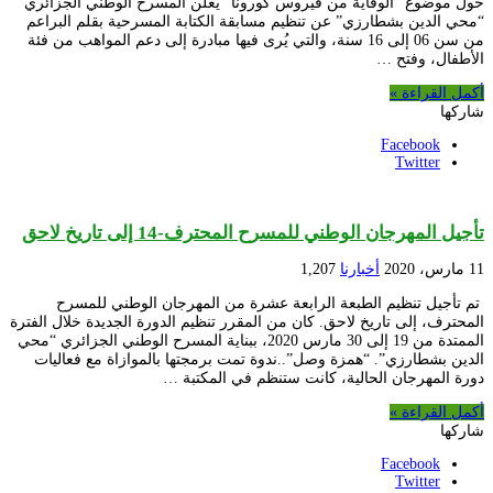
حول موضوع “الوقاية من فيروس كورونا” يُعلن المسرح الوطني الجزائري
“محي الدين بشطارزي” عن تنظيم مسابقة الكتابة المسرحية بقلم البراعم
من سن 06 إلى 16 سنة، والتي يُرى فيها مبادرة إلى دعم المواهب من فئة
الأطفال، وفتح …
أكمل القراءة »
شاركها
Facebook
Twitter
تأجيل المهرجان الوطني للمسرح المحترف-14 إلى تاريخ لاحق
11 مارس، 2020
أخبارنا
1,207
تم تأجيل تنظيم الطبعة الرابعة عشرة من المهرجان الوطني للمسرح
المحترف، إلى تاريخ لاحق. كان من المقرر تنظيم الدورة الجديدة خلال الفترة
الممتدة من 19 إلى 30 مارس 2020، ببناية المسرح الوطني الجزائري “محي
الدين بشطارزي”. “همزة وصل”..ندوة تمت برمجتها بالموازاة مع فعاليات
دورة المهرجان الحالية، كانت ستنظم في المكتبة …
أكمل القراءة »
شاركها
Facebook
Twitter