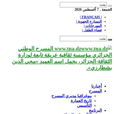
الجمعة , 7 أغسطس 2026
| FRANÇAIS |
المسارح الجهوية |
المهرجانات |
فضاء الطفل |
www.tna.dz المسرح الوطني
الجزائري مؤسسة ثقافية عريقة تابعة لوزارة
الثقافة-الجزائر، يحمل اسم العميد «محي الدين
بشطارزي».
أخبارنا
المسرح
بيوغرافيا مديري المسرح
تاريخ العمارة
التأسيس
البرنامج