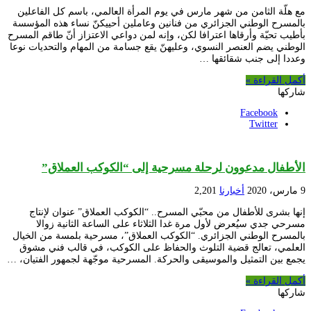
مع هلّة الثامن من شهر مارس في يوم المرأة العالمي، باسم كل الفاعلين
بالمسرح الوطني الجزائري من فنانين وعاملين أحييكنّ نساء هذه المؤسسة
بأطيب تحيّة وأرقاها اعترافا لكن، وإنه لمن دواعي الاعتزاز أنّ طاقم المسرح
الوطني يضم العنصر النسوي، وعليهنّ يقع جسامة من المهام والتحديات نوعا
وعددا إلى جنب شقائقها …
أكمل القراءة »
شاركها
Facebook
Twitter
الأطفال مدعوون لرحلة مسرحية إلى “الكوكب العملاق”
9 مارس، 2020
أخبارنا
2,201
إنها بشرى للأطفال من محبّي المسرح.. “الكوكب العملاق” عنوان لإنتاج
مسرحي جدي سيُعرض لأول مرة غدا الثلاثاء على الساعة الثانية زوالا
بالمسرح الوطني الجزائري. “الكوكب العملاق”، مسرحية بلمسة من الخيال
العلمي، تعالج قضية التلوث والحفاظ على الكوكب، في قالب فني مشوق
يجمع بين التمثيل والموسيقى والحركة. المسرحية موجّهة لجمهور الفتيان، …
أكمل القراءة »
شاركها