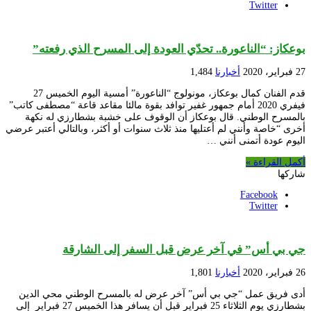
Twitter
بوعكاز: “الناعورة.. تحدّي العودة إلى المسرح الذي رفعته”
27 فبراير، 2020
أخبارنا
1,484
قدم الفنان كمال بوعكاز، مونولوج “الناعورة” أمسية اليوم الخميس 27
فيفري 2020 أمام جمهور غفير توافد بقوة مالئا مقاعد قاعة “مصطفى كاتب”
بالمسرح الوطني. قال بوعكاز أن الوقوف على خشبة بشطارزي له نكهة
أخرى “خاصة وأنني لم أعتليها منذ ثلاث سنوات أو أكثر، وبالتالي أعتبر عرضي
اليوم عودة أتمنى أنني …
أكمل القراءة »
شاركها
Facebook
Twitter
جي بي أس” في آخر عرض قبل السفر إلى الشارقة
26 فبراير، 2020
أخبارنا
1,801
أدى فريق عمل “جي بي أس” آخر عرض له بالمسرح الوطني محي الدين
بشطارزي يوم الثلاثاء 25 فبراير قبل أن يسافر هذا الخميس 27 فبراير إلى