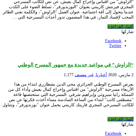
“الزاوش” من اقتباس وإخراج كمال يعيش، عن نص للكاتب المسرحي
المجري فيرنتش كارينتي بعنوان “البوزندورفر”، تسلط الضوء على الكذب
عندما يتحول إلى آفة اجتماعية. عنوان العمل “الزاوش”، والكلمة تعني الطائر
المحب لإفساد الثمار، في هذا المضمون تدور أحداث المسرحية التي …
أكمل القراءة »
شاركها
Facebook
Twitter
“الزاوش” في مواعيد جديدة مع جمهور المسرح الوطني
2 مارس، 2020
أخبارنا
,
غير مصنف
1,177
يعرض المسرح الوطني الجزائري محي الدين بشطارزي ابتداء من هذا
الأربعاء مسرحية “الزاوش” من اقتباس وإخراج كمال يعيش وأداء كل من
الممثلة رانيا سيروتي وإبراهيم شرقي. المسرحية التي ستحتضنها قاعة
“مصطفى كاتب” ابتداء من الساعة السادسة مساء أخذت فكرتها عن نص
للكاتب المسرحي المجري فارينك كارينتي يحمل عنوان “بوزندورفر”، وتتناول
…
أكمل القراءة »
شاركها
Facebook