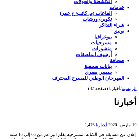
اللأنشطة والجولات
خدمات
القاعات (م. كاتب/ ح عمر)
تكوين/ ورشات
شراء التذاكر
توثيق
بيوغرافيا
مسرحيات
منشورات
أرشيف الملصقات
صحافة
بيانات صحفية
سمعي بصري
المهرجان الوطني للمسرح المحترف
الرئيسية
/
أخبارنا (صفحه 37)
أخبارنا
19 مارس، 2020
أخبارنا
1,476
إعلان عن مسابقة في الكتابة المسرحية بقلم البراعم من 06 إلى 16 سنة