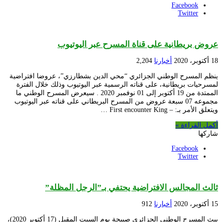
Facebook
Twitter
عروض بريطانية على قناة المسرح عبر اليوتيوب
18 أكتوبر، 2020
أخبارنا
2,204
ينظم المسرح الوطني الجزائري “محي الدين بشطارزي”، عروضا افتراضية
لمسرحيات بريطانية، على قناته الرسمية عبر اليوتيوب وذلك خلال الفترة
الممتدة من 19 أكتوبر إلى 01 نوفمبر 2020 . سيعرض المسرح الوطني ما
مجموعه 07 سبعة عروض من المسرح البريطاني على قناته عبر اليوتيوب
ويتعلق الأمر بـ: – First encounter King …
أكمل القراءة »
شاركها
Facebook
Twitter
ثالث المجالس الافتراضية يحتفي بـ”الرجل المظلة”
15 أكتوبر، 2020
أخبارنا
912
يبث المسرح الوطني الجزائري صبيحة يوم السبت المقبل (17 أكتوبر 2020)،