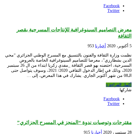
Facebook
Twitter
معرض التصاميم السينوغرافية للإنتاجات المسرحية بقصر
الثقافة
5 أكتوبر، 2020
أخبارنا
953
نظمت وزارة الثقافة والفنون بالتنسيق مع المسرح الوطني الجزائري “محي
الدين بشطارزي”، معرضا للتصاميم السينوغرافية الخاصة بالعروض
المسرحية، احتضنه بهو قصر الثقافة _مفدي زكريا ابتداء من ال 26 سبتمبر
2020، وذلك في إطار الدخول الثقافي 2020/ 2021، وسوف يتواصل حتى
الـ08 من شهر أكتوبر الجاري. يشارك في هذا المعرض، إلى …
أكمل القراءة »
شاركها
Facebook
Twitter
مقترحات وتوصيات ندوة “المنجز في المسرح الجزائري”
28 سبتمبر، 2020
أخبارنا
915