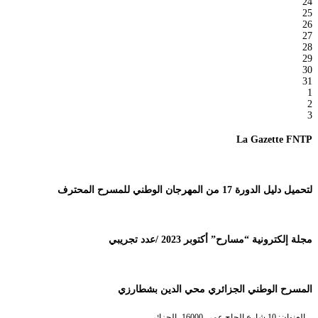
24
25
26
27
28
29
30
31
1
2
3
La Gazette FNTP
لتحميل دليل الدورة 17 من المهرجان الوطني للمسرح المحترف
مجلة إلكترونية “مسارح” أكتوبر 2023 /عدد تجريبي
المسرح الوطني الجزائري محي الدين بشطارزي
العنوان: 10 شارع الحاج عمر، 16000، الجزائر