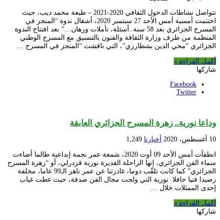
تتواصل نشاطات الدخول الثقافي 2020-2021 – طبعة محمد ديب، حيث
اختتمت أمسية أمس الأحد 27 سبتمبر 2020، أشغال ندوة “المنجز في
المسرح الجزائري بعد 58 سنة..أسئلة، تأملات ورهان…” بعد افتتاح الندوة
المنظمة من طرف وزارة الثقافة والفنون بالتنسيق مع المسرح الوطني
الجزائري “محي الدين بشطارزي”، التي ناقشت “المنجز في المسرح …
أكمل القراءة »
شاركها
Facebook
Twitter
وداعا نورية.. زهرة المسرح الجزائري العابقة
10 أغسطس، 2020
أخبارنا
1,249
انطفأت أمس الأحد 09 أوت 2020، شمعة عمر نجمة إبداعية طالما أضاءت
سماء الفن الجزائري، إنها الراحلة القديرة نورية قزدرلي، أو “زهرة المسرح
الجزائري” كما كانت تلقّب دوما، غادرتنا عن عمر ناهز الـ99 عاما، مخلفة
رصيدا فنيا حافلا. نورية التي ولجت مجال الفن صدفة، حيث غطت غياب
إحدى الممثلات خلال …
أكمل القراءة »
شاركها