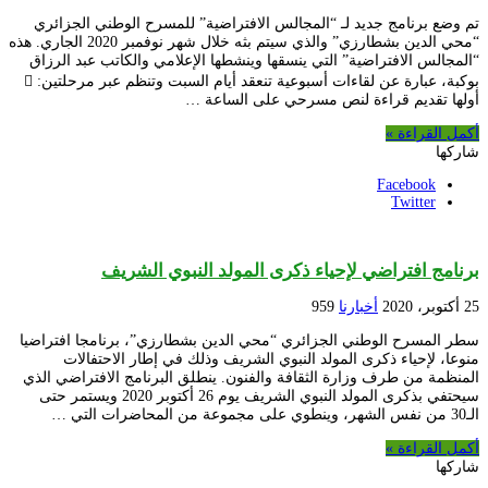
تم وضع برنامج جديد لـ “المجالس الافتراضية” للمسرح الوطني الجزائري
“محي الدين بشطارزي” والذي سيتم بثه خلال شهر نوفمبر 2020 الجاري. هذه
“المجالس الافتراضية” التي ينسقها وينشطها الإعلامي والكاتب عبد الرزاق
بوكبة، عبارة عن لقاءات أسبوعية تنعقد أيام السبت وتنظم عبر مرحلتين: 
أولها تقديم قراءة لنص مسرحي على الساعة …
أكمل القراءة »
شاركها
Facebook
Twitter
برنامج افتراضي لإحياء ذكرى المولد النبوي الشريف
25 أكتوبر، 2020
أخبارنا
959
سطر المسرح الوطني الجزائري “محي الدين بشطارزي”، برنامجا افتراضيا
منوعا، لإحياء ذكرى المولد النبوي الشريف وذلك في إطار الاحتفالات
المنظمة من طرف وزارة الثقافة والفنون. ينطلق البرنامج الافتراضي الذي
سيحتفي بذكرى المولد النبوي الشريف يوم 26 أكتوبر 2020 ويستمر حتى
الـ30 من نفس الشهر، وينطوي على مجموعة من المحاضرات التي …
أكمل القراءة »
شاركها