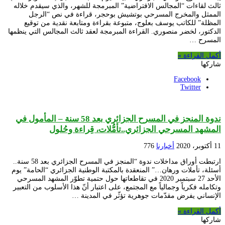
ثالث لقاءات “المجالس الافتراضية” المبرمجة للشهر، والذي سيقدم خلاله
الممثل والمخرج المسرحي بوتشيش بوحجر، قراءة في نص “الرجل
المظلة” للكاتب يوسف بعلوج، متبوعة بقراءة ومتابعة نقدية من توقيع
الدكتور، لخضر منصوري. القراءة المبرمجة لعقد ثالث المجالس التي ينظمها
المسرح …
أكمل القراءة »
شاركها
Facebook
Twitter
ندوة المنجز في المسرح الجزائري بعد 58 سنة – المأمول في
المشهد المسرحي الجزائري..تأمُّلات، قِراءة وحُلول
11 أكتوبر، 2020
أخبارنا
776
ارتبطت أوراق مداخلات ندوة “المنجز في المسرح الجزائري بعد 58 سنة..
أسئلة، تأملات ورهان…” المنعقدة بالمكتبة الوطنية الجزائري “الحامة” يوم
الأحد 27 سبتمبر 2020 في تقاطعاتها حول حتمية تطوّر المشهد المسرحي
وتكامله فكرياً وجمالياً مع المجتمع، على اعتبار أنّ هذا الأسلوب من التعبير
الإنساني يفرض مقدّمات جوهرية تؤثّر في المدينة …
أكمل القراءة »
شاركها