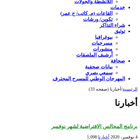
اللأنشطة والجولات
خدمات
القاعات (م. كاتب/ ح عمر)
تكوين/ ورشات
شراء التذاكر
توثيق
بيوغرافيا
مسرحيات
منشورات
أرشيف الملصقات
صحافة
بيانات صحفية
سمعي بصري
المهرجان الوطني للمسرح المحترف
الرئيسية
/
أخبارنا (صفحه 33)
أخبارنا
برنامج المجالس الافتراضية لشهر نوفمبر
4 نوفمبر، 2020
أخبارنا
1,098