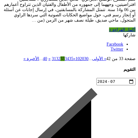
افتراضيتين، وجههما إلى جمهوره من الأطفال والفتيان الذين تتراوح أعمارهم
بين 06 و14 سنة. تتمثل المشاركة بالمسابقتين، في إرسال إجابات عن أسئلة
أو إنجاز رسم فني، حول مواضيع الحكايات الصوتية التي سردها الراوي
المتجول، ماحي صديق، طيلة نصف شهر من الزمن (من …
أكمل القراءة »
شاركها
Facebook
Twitter
صفحة 33 من 42
« الأولى
...
30
20
10
«
35
34
33
32
31
»
40
...
الأخيرة »
التقويم