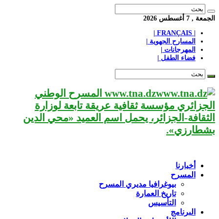
الجمعة , 7 أغسطس 2026
| FRANÇAIS |
المسارح الجهوية |
المهرجانات |
فضاء الطفل |
www.tna.dz المسرح الوطني
الجزائري مؤسسة ثقافية عريقة تابعة لوزارة
الثقافة-الجزائر، يحمل اسم العميد «محي الدين
بشطارزي».
أخبارنا
المسرح
بيوغرافيا مديري المسرح
تاريخ العمارة
التأسيس
البرنامج