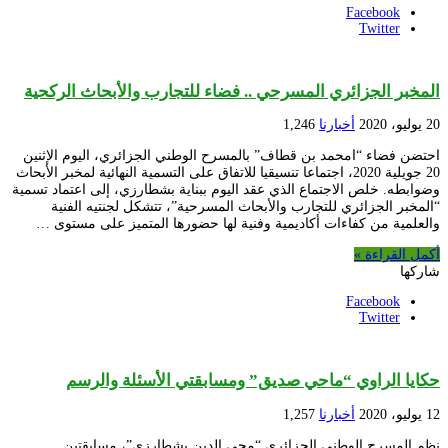
Facebook
Twitter
المخبر الجزائري المسرحي .. فضاء للتجارب والأبحاث الركحية
20 يوليو، 2020
أخبارنا
1,246
احتضن فضاء “امحمد بن قطاف” بالمسرح الوطني الجزائري، اليوم الإثنين
20 جويلية 2020، اجتماعا تنسيقيا للاتفاق على التسمية النهائية لمخبر الأبحاث
وضوابطه. خلص الاجتماع الذي عقد اليوم ببناية بشطارزي، إلى اعتماد تسمية
“المخبر الجزائري للتجارب والأبحاث المسرحية”، تتشكل لجنتيه الفنية
والعلمية من كفاءات أكاديمية وفنية لها حضورها المتميز على مستوى …
أكمل القراءة »
شاركها
Facebook
Twitter
حكايا الراوي “ماحي صديق” ومسابقتي الأسئلة والرسم
12 يوليو، 2020
أخبارنا
1,257
نظم المسرح الوطني الجزائري “محي الدين بشطارزي”، مسابقتين