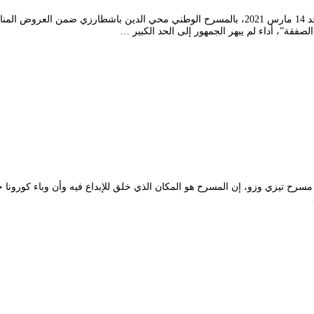
ح تيزي وزو، إن المسرح هو المكان الذي خلق للإبداع فيه وأن وباء كورونا ح