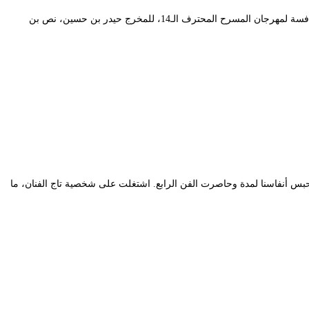
عرضت مسرحية “الصفقة” للمسرح الجهوي كاتب ياسين بتيزي وزو سهرة الأحد 14 مارس 2021، بالمسرح الوطني محي الدين باشطارزي ضمن العروض المنافسة لمهرجان المسرح المحترف الـ14، للمخرج حيدر بن حسين، نص بن
بس أنفاسنا لمدة وحاصرت الفن الرابع. اشتغلت على شخصية تاج الفنان، ما