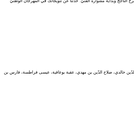
 المحترف، يعود بنا المخرج المسرحيّ شوقي بوزيد إلى تتويجه عام 2016، ويحدّثنا عن رؤيته للمسرح النّاجح وبداية مشواره الفنّيّ. حدّثنا عن تتويجاتك في المهرجان الوطنيّ
ّام، وتشخيص أسامة شلاغة، صلاح الدّين خالدي، صلاح الدّين بن مهدي، عقبة بوعافية، عيسى فراطسة، فارس بن