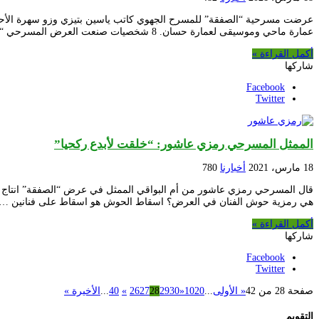
عمارة ماحي وموسيقى لعمارة حسان. 8 شخصيات صنعت العرض المسرحي “الصفقة”، أداء لم يبهر الجمهور إلى الحد الكبير …
أكمل القراءة »
شاركها
Facebook
Twitter
الممثل المسرحي رمزي عاشور: “خلقت لأبدع ركحيا”
18 مارس، 2021
أخبارنا
780
قال المسرحي رمزي عاشور من أم البواقي الممثل في عرض “الصفقة” انتاج مسر
هي رمزية حوش الفنان في العرض؟ اسقاط الحوش هو اسقاط على فنانين …
أكمل القراءة »
شاركها
Facebook
Twitter
صفحة 28 من 42
« الأولى
...
20
10
«
30
29
28
27
26
»
40
...
الأخيرة »
التقويم