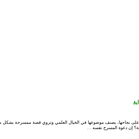
ية
لالة على نجاحها، يصنف موضوعها في الخيال العلمي وتروي قصة ممسرحة بشكل م
ية؟ إن دعوة المسرح نفسه …