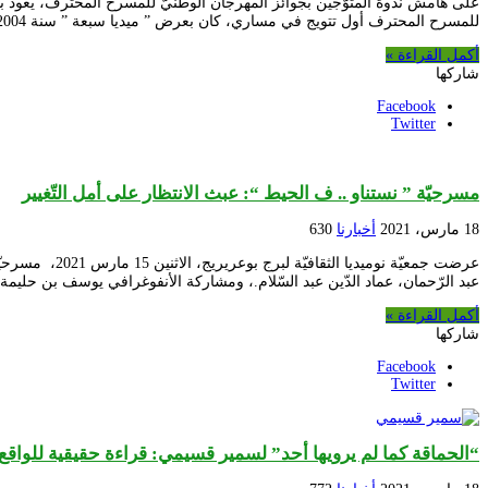
للمسرح المحترف أول تتويج في مساري، كان بعرض ” ميديا سبعة ” سنة 2004 في الأردن، تلاه …
أكمل القراءة »
شاركها
Facebook
Twitter
مسرحيّة ” نستناو .. ف الحيط “: عبث الانتظار على أمل التّغيير
18 مارس، 2021
أخبارنا
630
عرضت جمعيّة 
عبد الرّحمان، عماد الدّين عبد السّلام.، ومشاركة الأنفوغرافي يوسف بن حليم
أكمل القراءة »
شاركها
Facebook
Twitter
“الحماقة كما لم يرويها أحد” لسمير قسيمي: قراءة حقيقية للواقع