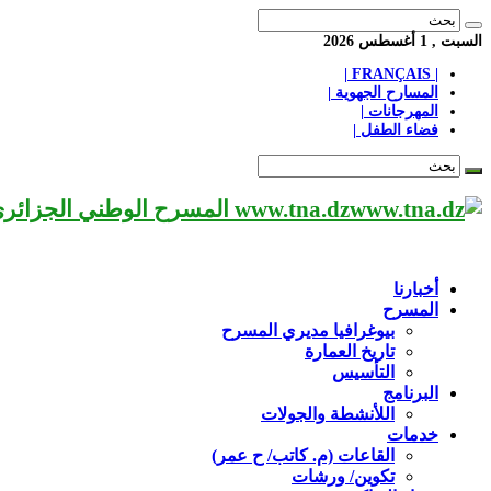
السبت , 1 أغسطس 2026
| FRANÇAIS |
المسارح الجهوية |
المهرجانات |
فضاء الطفل |
www.tna.dz المسرح الوطني الجزائري مؤسسة ثقافية عريقة تابعة لوزارة الثقافة-الجزائر، يحمل اسم العميد «محي الدين بشطارزي».
أخبارنا
المسرح
بيوغرافيا مديري المسرح
تاريخ العمارة
التأسيس
البرنامج
اللأنشطة والجولات
خدمات
القاعات (م. كاتب/ ح عمر)
تكوين/ ورشات