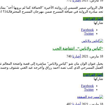
18 مارس، 2021
أخبارنا
772
قال الروائي سمير قسيمي إن روايته الأخيرة “الحماقة كما لم يرويها أحد” بمثاب
تجد مبادرة الرواية في ضيافة المسرح ضمن مهرجان المسرح المحترفالـ14؟ اعتقد أنها من التقاليد …
أكمل القراءة »
شاركها
Facebook
Twitter
“كياس ولاباس”.. انتفاضة الحب
18 مارس، 2021
أخبارنا
740
يحيل عنوان الوان مان شو “كياس ولاباس” مباشرة إلى قصة واضحة المعالم تتخذ
العمل المسرحي الذي كتب نصه أحمد رزاق وأخرجه عبد الغني شنتوف وجسده 
أكمل القراءة »
شاركها
Facebook
Twitter
18 مارس، 2021
أخبارنا
482