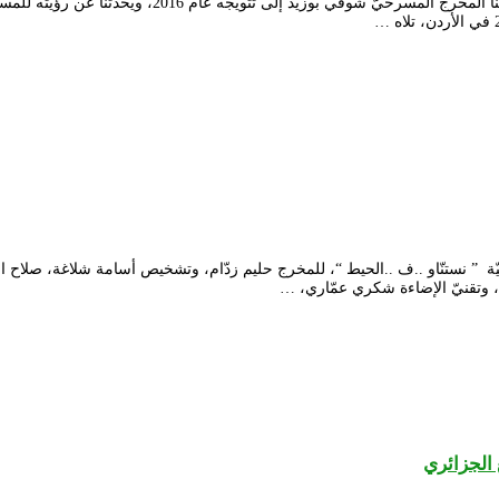
على هامش ندوة المتوّجين بجوائز المهرجان الوطنيّ للمسرح
نوميديا الثقافيّة لبرج بوعريريج، الاثنين 15 مارس 2021، مسرحيّة ” نستنّاو ..ف ..الحيط “، للمخرج حليم زد
ة، وتقنيّ الإضاءة شكري عمّاري، …
 الجزائري