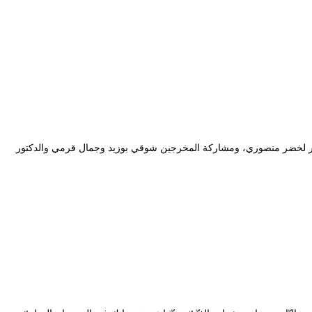
مسرح المحترف، ندوة المتوجين، بإدارة الدكتور لخضر منصوري، ومشاركة المخرجين شوقي بوزيد وجمال قرمي والدكتور