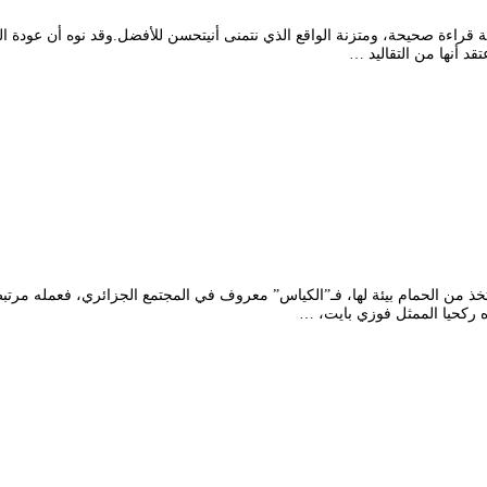
ة قراءة صحيحة، ومتزنة الواقع الذي نتمنى أنيتحسن للأفضل.وقد نوه أن عودة النش
 من الحمام بيئة لها، فـ”الكياس” معروف في المجتمع الجزائري، فعمله مرتبط 
ركحيا الممثل فوزي بايت، …