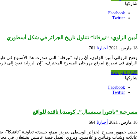
شاركها
Facebook
Twitter
أمين الزاوي: “نيرفانا” تتناول تاريخ الجزائر في شكل أسطوري
18 مارس، 2021
أخبارنا
761
وضح الروائي أمين الزاوي، أنّ رواية “نيرفانا” التي صدرت هذا الأسبوع في طبع
الزاوي في تصريح لموقع مهرجان المسرح المحترف، “إن الرواية تعود إلى تار
أكمل القراءة »
شاركها
Facebook
Twitter
مسرحية “بانتورا سبيسيال”.. كوميديا ناقدة للواقع
18 مارس، 2021
أخبارنا
664
حظي جمهور مسرح الجزائر الوسطى بعرض ممتع جسدته تعاونية “تافتيكا”، ضمن
عائلات وشباب وفنانين وإعلاميين. ويروي العمل قصة عاملين يشتغلان في مجا