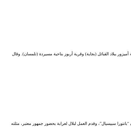
يزور ببلاد القبائل (بجاية) وقرية أربوز بناحية مسيردة (تلمسان). وقال
تورا سبيسيال”، وقدم العمل لبلال لعرابة بحضور جمهور معتبر، مثلته