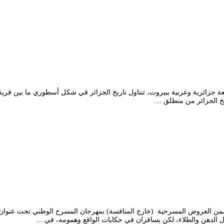
ة جزائرية وعربية ببيروت، تتناول تاريخ الجزائر في شكل أسطوري ما بين قرية أم
يخ الجزائر من منطلق …
 العروض المسرحية (خارج المنافسة) بمهرجان المسرح الوطني تحت عنوان “بان
ل الدهن والطلاء، لكن يسافران في حكايات الواقع وهمومه، في …