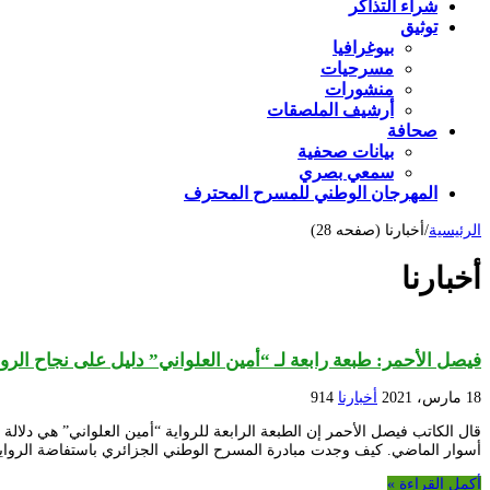
شراء التذاكر
توثيق
بيوغرافيا
مسرحيات
منشورات
أرشيف الملصقات
صحافة
بيانات صحفية
سمعي بصري
المهرجان الوطني للمسرح المحترف
الرئيسية
/
أخبارنا (صفحه 28)
أخبارنا
فيصل الأحمر: طبعة رابعة لـ “أمين العلواني” دليل على نجاح الروا
18 مارس، 2021
أخبارنا
914
قال الكاتب فيصل الأحمر إن الطبعة الرابعة للرواية “أمين العلواني” هي د
أسوار الماضي. كيف وجدت مبادرة المسرح الوطني الجزائري باستفاضة الروا
أكمل القراءة »