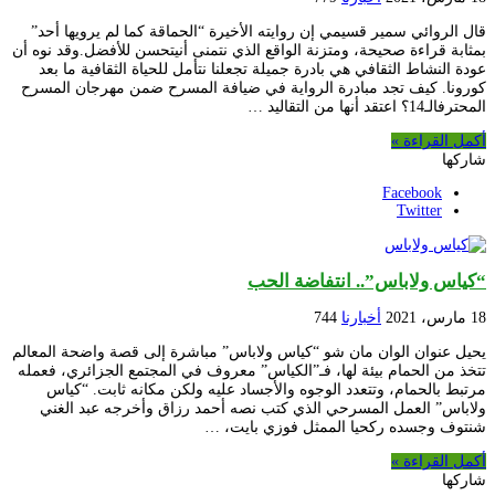
قال الروائي سمير قسيمي إن روايته الأخيرة “الحماقة كما لم يرويها أحد”
بمثابة قراءة صحيحة، ومتزنة الواقع الذي نتمنى أنيتحسن للأفضل.وقد نوه أن
عودة النشاط الثقافي هي بادرة جميلة تجعلنا نتأمل للحياة الثقافية ما بعد
كورونا. كيف تجد مبادرة الرواية في ضيافة المسرح ضمن مهرجان المسرح
المحترفالـ14؟ اعتقد أنها من التقاليد …
أكمل القراءة »
شاركها
Facebook
Twitter
“كياس ولاباس”.. انتفاضة الحب
18 مارس، 2021
أخبارنا
744
يحيل عنوان الوان مان شو “كياس ولاباس” مباشرة إلى قصة واضحة المعالم
تتخذ من الحمام بيئة لها، فـ”الكياس” معروف في المجتمع الجزائري، فعمله
مرتبط بالحمام، وتتعدد الوجوه والأجساد عليه ولكن مكانه ثابت. “كياس
ولاباس” العمل المسرحي الذي كتب نصه أحمد رزاق وأخرجه عبد الغني
شنتوف وجسده ركحيا الممثل فوزي بايت، …
أكمل القراءة »
شاركها