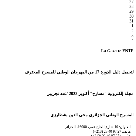
27
28
29
30
31
1
2
3
4
La Gazette FNTP
لتحميل دليل الدورة 17 من المهرجان الوطني للمسرح المحترف
مجلة إلكترونية “مسارح” أكتوبر 2023 /عدد تجريبي
المسرح الوطني الجزائري محي الدين بشطارزي
العنوان: 10 شارع الحاج عمر، 16000، الجزائر
هاتف: 27 97 40 23 (213+)
فاكس: 27 97 40 23 (213+)