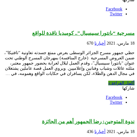
Facebook
Twitter
مسرحية “بانتورا سبيسيال”.. كوميديا ناقدة للواقع
18 مارس، 2021
أخبارنا
670
حظي جمهور مسرح الجزائر الوسطى بعرض ممتع جسدته تعاونية “تافتيكا”،
ضمن العروض المسرحية (خارج المنافسة) بمهرجان المسرح الوطني تحت
عنوان “بانتورا سبيسيال”، وقدم العمل لبلال لعرابة بحضور جمهور معتبر،
مثلته عائلات وشباب وفنانين وإعلاميين. ويروي العمل قصة عاملين يشتغلان
في مجال الدهن والطلاء، لكن يسافران في حكايات الواقع وهمومه، في …
أكمل القراءة »
شاركها
Facebook
Twitter
ندوة المتوجين: رضا الجمهور أهم من الجائزة
18 مارس، 2021
أخبارنا
436