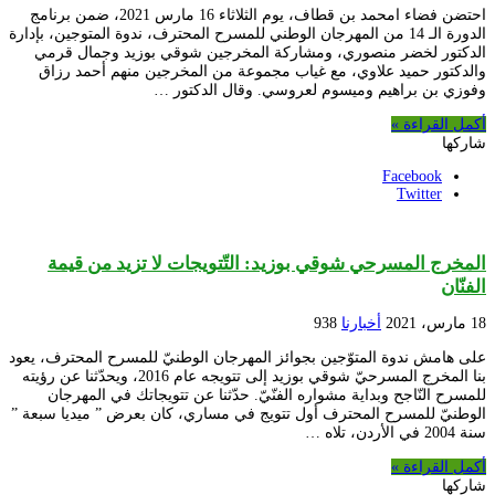
احتضن فضاء امحمد بن قطاف، يوم الثلاثاء 16 مارس 2021، ضمن برنامج
الدورة الـ 14 من المهرجان الوطني للمسرح المحترف، ندوة المتوجين، بإدارة
الدكتور لخضر منصوري، ومشاركة المخرجين شوقي بوزيد وجمال قرمي
والدكتور حميد علاوي، مع غياب مجموعة من المخرجين منهم أحمد رزاق
وفوزي بن براهيم وميسوم لعروسي. وقال الدكتور …
أكمل القراءة »
شاركها
Facebook
Twitter
المخرج المسرحي شوقي بوزيد: التّتويجات لا تزيد من قيمة
الفنّان
18 مارس، 2021
أخبارنا
938
على هامش ندوة المتوّجين بجوائز المهرجان الوطنيّ للمسرح المحترف، يعود
بنا المخرج المسرحيّ شوقي بوزيد إلى تتويجه عام 2016، ويحدّثنا عن رؤيته
للمسرح النّاجح وبداية مشواره الفنّيّ. حدّثنا عن تتويجاتك في المهرجان
الوطنيّ للمسرح المحترف أول تتويج في مساري، كان بعرض ” ميديا سبعة ”
سنة 2004 في الأردن، تلاه …
أكمل القراءة »
شاركها