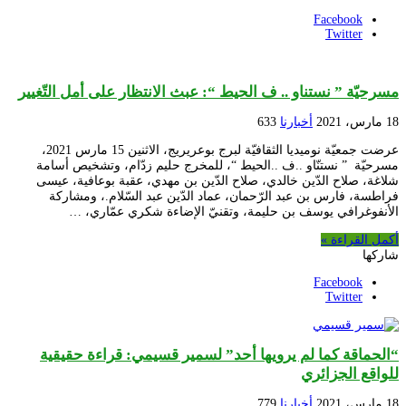
Facebook
Twitter
مسرحيّة ” نستناو .. ف الحيط “: عبث الانتظار على أمل التّغيير
18 مارس، 2021
أخبارنا
633
عرضت جمعيّة نوميديا الثقافيّة لبرج بوعريريج، الاثنين 15 مارس 2021،
مسرحيّة ” نستنّاو ..ف ..الحيط “، للمخرج حليم زدّام، وتشخيص أسامة
شلاغة، صلاح الدّين خالدي، صلاح الدّين بن مهدي، عقبة بوعافية، عيسى
فراطسة، فارس بن عبد الرّحمان، عماد الدّين عبد السّلام.، ومشاركة
الأنفوغرافي يوسف بن حليمة، وتقنيّ الإضاءة شكري عمّاري، …
أكمل القراءة »
شاركها
Facebook
Twitter
“الحماقة كما لم يرويها أحد” لسمير قسيمي: قراءة حقيقية
للواقع الجزائري
18 مارس، 2021
أخبارنا
779