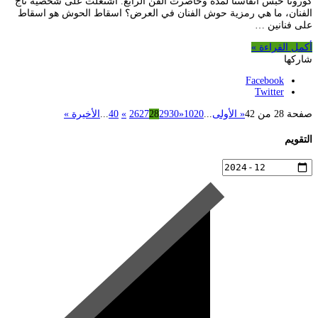
كورونا حبس أنفاسنا لمدة وحاصرت الفن الرابع. اشتغلت على شخصية تاج
الفنان، ما هي رمزية حوش الفنان في العرض؟ اسقاط الحوش هو اسقاط
على فنانين …
أكمل القراءة »
شاركها
Facebook
Twitter
صفحة 28 من 42
« الأولى
...
20
10
«
30
29
28
27
26
»
40
...
الأخيرة »
التقويم