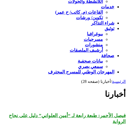
اللأنشطة والجولات
خدمات
القاعات (م. كاتب/ ح عمر)
تكوين/ ورشات
شراء التذاكر
توثيق
بيوغرافيا
مسرحيات
منشورات
أرشيف الملصقات
صحافة
بيانات صحفية
سمعي بصري
المهرجان الوطني للمسرح المحترف
الرئيسية
/
أخبارنا (صفحه 28)
أخبارنا
فيصل الأحمر: طبعة رابعة لـ “أمين العلواني” دليل على نجاح
الرواية