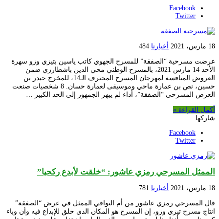
Facebook
Twitter
18 مارس، 2021
أخبارنا
484
عرضت مسرحية “الصفقة” للمسرح الجهوي كاتب ياسين بتيزي وزو سهرة
الأحد 14 مارس 2021، بالمسرح الوطني محي الدين باشطارزي ضمن
العروض المنافسة لمهرجان المسرح المحترف الـ14، للمخرج حيدر بن
حسين، نص بن عمارة ماحي وموسيقى لعمارة حسان. 8 شخصيات صنعت
العرض المسرحي “الصفقة”، أداء لم يبهر الجمهور إلى الحد الكبير …
أكمل القراءة »
شاركها
Facebook
Twitter
الممثل المسرحي رمزي عاشور: “خلقت لأبدع ركحيا”
18 مارس، 2021
أخبارنا
781
قال المسرحي رمزي عاشور من أم البواقي الممثل في عرض “الصفقة”
انتاج مسرح تيزي وزو، إن المسرح هو المكان الذي خلق للإبداع فيه وأن وباء