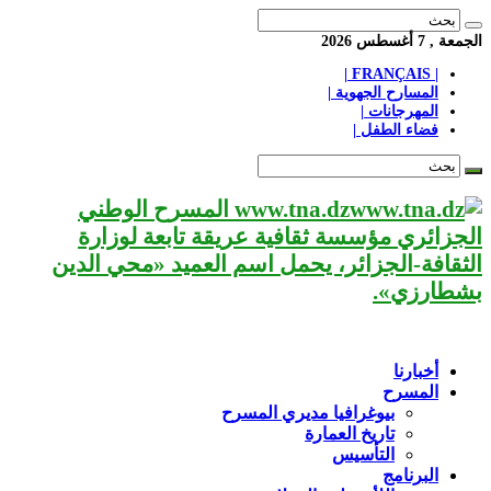
الجمعة , 7 أغسطس 2026
| FRANÇAIS |
المسارح الجهوية |
المهرجانات |
فضاء الطفل |
www.tna.dz المسرح الوطني
الجزائري مؤسسة ثقافية عريقة تابعة لوزارة
الثقافة-الجزائر، يحمل اسم العميد «محي الدين
بشطارزي».
أخبارنا
المسرح
بيوغرافيا مديري المسرح
تاريخ العمارة
التأسيس
البرنامج