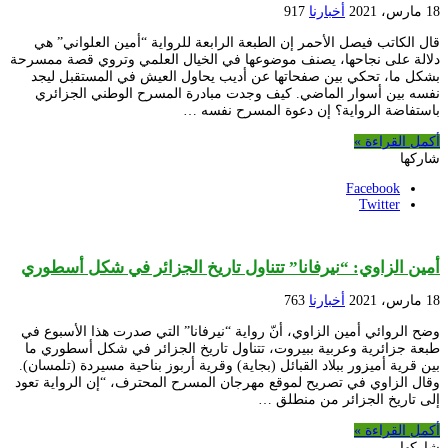
18 مارس، 2021
أخبارنا
917
قال الكاتب فيصل الأحمر إن الطبعة الرابعة للرواية “أمين العلواني” هي
دلالة على نجاحها، يصنف موضوعها في الخيال العلمي وتروي قصة ممسرحة
بشكل ما، تحكي بين صفحاتها عن أديب يحاول العيش في المستقبل ليجد
نفسه بين أسوار الماضي. كيف وجدت مبادرة المسرح الوطني الجزائري
باستفاضة الرواية؟ إن دعوة المسرح نفسه …
أكمل القراءة »
شاركها
Facebook
Twitter
أمين الزاوي: “نيرفانا” تتناول تاريخ الجزائر في شكل أسطوري
18 مارس، 2021
أخبارنا
763
وضح الروائي أمين الزاوي، أنّ رواية “نيرفانا” التي صدرت هذا الأسبوع في
طبعة جزائرية وعربية ببيروت، تتناول تاريخ الجزائر في شكل أسطوري ما
بين قرية أميزور ببلاد القبائل (بجاية) وقرية أربوز بناحية مسيردة (تلمسان).
وقال الزاوي في تصريح لموقع مهرجان المسرح المحترف، “إن الرواية تعود
إلى تاريخ الجزائر من منطلق …
أكمل القراءة »
شاركها