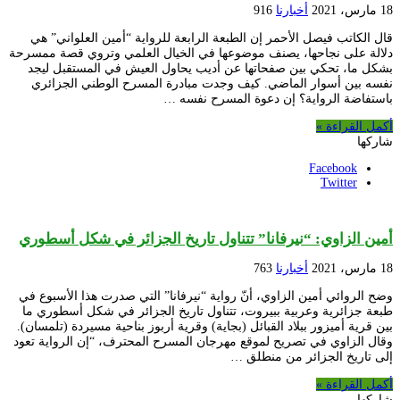
18 مارس، 2021
أخبارنا
916
قال الكاتب فيصل الأحمر إن الطبعة الرابعة للرواية “أمين العلواني” هي
دلالة على نجاحها، يصنف موضوعها في الخيال العلمي وتروي قصة ممسرحة
بشكل ما، تحكي بين صفحاتها عن أديب يحاول العيش في المستقبل ليجد
نفسه بين أسوار الماضي. كيف وجدت مبادرة المسرح الوطني الجزائري
باستفاضة الرواية؟ إن دعوة المسرح نفسه …
أكمل القراءة »
شاركها
Facebook
Twitter
أمين الزاوي: “نيرفانا” تتناول تاريخ الجزائر في شكل أسطوري
18 مارس، 2021
أخبارنا
763
وضح الروائي أمين الزاوي، أنّ رواية “نيرفانا” التي صدرت هذا الأسبوع في
طبعة جزائرية وعربية ببيروت، تتناول تاريخ الجزائر في شكل أسطوري ما
بين قرية أميزور ببلاد القبائل (بجاية) وقرية أربوز بناحية مسيردة (تلمسان).
وقال الزاوي في تصريح لموقع مهرجان المسرح المحترف، “إن الرواية تعود
إلى تاريخ الجزائر من منطلق …
أكمل القراءة »
شاركها