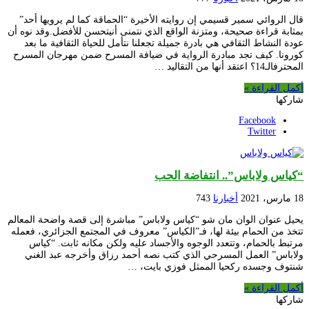
قال الروائي سمير قسيمي إن روايته الأخيرة “الحماقة كما لم يرويها أحد”
بمثابة قراءة صحيحة، ومتزنة الواقع الذي نتمنى أنيتحسن للأفضل.وقد نوه أن
عودة النشاط الثقافي هي بادرة جميلة تجعلنا نتأمل للحياة الثقافية ما بعد
كورونا. كيف تجد مبادرة الرواية في ضيافة المسرح ضمن مهرجان المسرح
المحترفالـ14؟ اعتقد أنها من التقاليد …
أكمل القراءة »
شاركها
Facebook
Twitter
“كياس ولاباس”.. انتفاضة الحب
18 مارس، 2021
أخبارنا
743
يحيل عنوان الوان مان شو “كياس ولاباس” مباشرة إلى قصة واضحة المعالم
تتخذ من الحمام بيئة لها، فـ”الكياس” معروف في المجتمع الجزائري، فعمله
مرتبط بالحمام، وتتعدد الوجوه والأجساد عليه ولكن مكانه ثابت. “كياس
ولاباس” العمل المسرحي الذي كتب نصه أحمد رزاق وأخرجه عبد الغني
شنتوف وجسده ركحيا الممثل فوزي بايت، …
أكمل القراءة »
شاركها