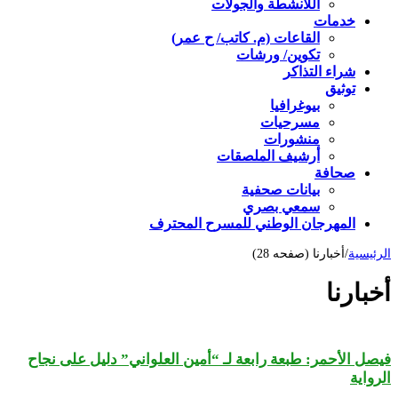
اللأنشطة والجولات
خدمات
القاعات (م. كاتب/ ح عمر)
تكوين/ ورشات
شراء التذاكر
توثيق
بيوغرافيا
مسرحيات
منشورات
أرشيف الملصقات
صحافة
بيانات صحفية
سمعي بصري
المهرجان الوطني للمسرح المحترف
الرئيسية
/
أخبارنا (صفحه 28)
أخبارنا
فيصل الأحمر: طبعة رابعة لـ “أمين العلواني” دليل على نجاح
الرواية