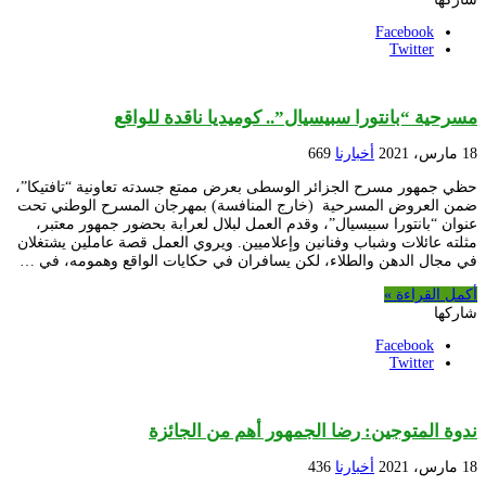
Facebook
Twitter
مسرحية “بانتورا سبيسيال”.. كوميديا ناقدة للواقع
18 مارس، 2021
أخبارنا
669
حظي جمهور مسرح الجزائر الوسطى بعرض ممتع جسدته تعاونية “تافتيكا”،
ضمن العروض المسرحية (خارج المنافسة) بمهرجان المسرح الوطني تحت
عنوان “بانتورا سبيسيال”، وقدم العمل لبلال لعرابة بحضور جمهور معتبر،
مثلته عائلات وشباب وفنانين وإعلاميين. ويروي العمل قصة عاملين يشتغلان
في مجال الدهن والطلاء، لكن يسافران في حكايات الواقع وهمومه، في …
أكمل القراءة »
شاركها
Facebook
Twitter
ندوة المتوجين: رضا الجمهور أهم من الجائزة
18 مارس، 2021
أخبارنا
436