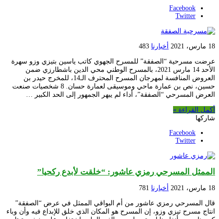
Facebook
Twitter
18 مارس، 2021
أخبارنا
483
عرضت مسرحية “الصفقة” للمسرح الجهوي كاتب ياسين بتيزي وزو سهرة
الأحد 14 مارس 2021، بالمسرح الوطني محي الدين باشطارزي ضمن
العروض المنافسة لمهرجان المسرح المحترف الـ14، للمخرج حيدر بن
حسين، نص بن عمارة ماحي وموسيقى لعمارة حسان. 8 شخصيات صنعت
العرض المسرحي “الصفقة”، أداء لم يبهر الجمهور إلى الحد الكبير …
أكمل القراءة »
شاركها
Facebook
Twitter
الممثل المسرحي رمزي عاشور: “خلقت لأبدع ركحيا”
18 مارس، 2021
أخبارنا
781
قال المسرحي رمزي عاشور من أم البواقي الممثل في عرض “الصفقة”
انتاج مسرح تيزي وزو، إن المسرح هو المكان الذي خلق للإبداع فيه وأن وباء