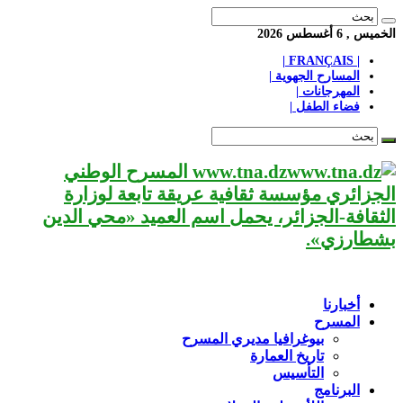
الخميس , 6 أغسطس 2026
| FRANÇAIS |
المسارح الجهوية |
المهرجانات |
فضاء الطفل |
www.tna.dz المسرح الوطني
الجزائري مؤسسة ثقافية عريقة تابعة لوزارة
الثقافة-الجزائر، يحمل اسم العميد «محي الدين
بشطارزي».
أخبارنا
المسرح
بيوغرافيا مديري المسرح
تاريخ العمارة
التأسيس
البرنامج