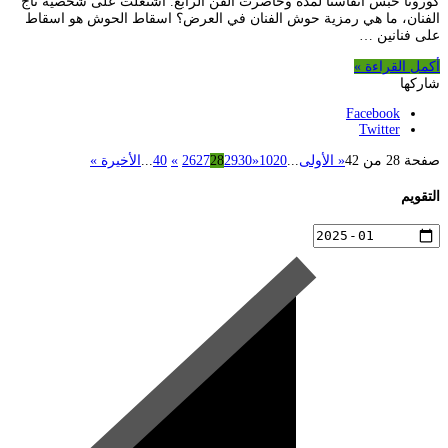
كورونا حبس أنفاسنا لمدة وحاصرت الفن الرابع. اشتغلت على شخصية تاج
الفنان، ما هي رمزية حوش الفنان في العرض؟ اسقاط الحوش هو اسقاط
على فنانين …
أكمل القراءة »
شاركها
Facebook
Twitter
صفحة 28 من 42
« الأولى
...
20
10
«
30
29
28
27
26
»
40
...
الأخيرة »
التقويم