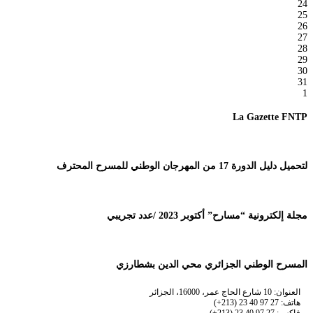
24
25
26
27
28
29
30
31
1
La Gazette FNTP
لتحميل دليل الدورة 17 من المهرجان الوطني للمسرح المحترف
مجلة إلكترونية “مسارح” أكتوبر 2023 /عدد تجريبي
المسرح الوطني الجزائري محي الدين بشطارزي
العنوان: 10 شارع الحاج عمر، 16000، الجزائر
هاتف: 27 97 40 23 (213+)
فاكس: 27 97 40 23 (213+)