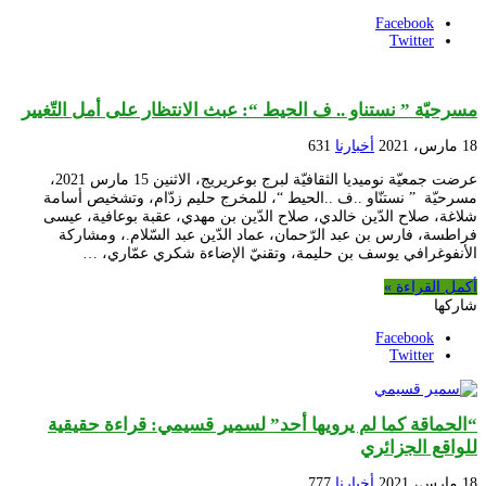
Facebook
Twitter
مسرحيّة ” نستناو .. ف الحيط “: عبث الانتظار على أمل التّغيير
18 مارس، 2021
أخبارنا
631
عرضت جمعيّة نوميديا الثقافيّة لبرج بوعريريج، الاثنين 15 مارس 2021،
مسرحيّة ” نستنّاو ..ف ..الحيط “، للمخرج حليم زدّام، وتشخيص أسامة
شلاغة، صلاح الدّين خالدي، صلاح الدّين بن مهدي، عقبة بوعافية، عيسى
فراطسة، فارس بن عبد الرّحمان، عماد الدّين عبد السّلام.، ومشاركة
الأنفوغرافي يوسف بن حليمة، وتقنيّ الإضاءة شكري عمّاري، …
أكمل القراءة »
شاركها
Facebook
Twitter
“الحماقة كما لم يرويها أحد” لسمير قسيمي: قراءة حقيقية
للواقع الجزائري
18 مارس، 2021
أخبارنا
777