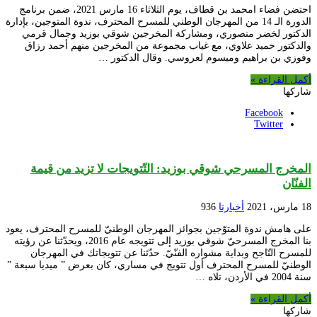
احتضن فضاء امحمد بن قطاف، يوم الثلاثاء 16 مارس 2021، ضمن برنامج
الدورة الـ 14 من المهرجان الوطني للمسرح المحترف، ندوة المتوجين، بإدارة
الدكتور لخضر منصوري، ومشاركة المخرجين شوقي بوزيد وجمال قرمي
والدكتور حميد علاوي، مع غياب مجموعة من المخرجين منهم أحمد رزاق
وفوزي بن براهيم وميسوم لعروسي. وقال الدكتور …
أكمل القراءة »
شاركها
Facebook
Twitter
المخرج المسرحي شوقي بوزيد: التّتويجات لا تزيد من قيمة
الفنّان
18 مارس، 2021
أخبارنا
936
على هامش ندوة المتوّجين بجوائز المهرجان الوطنيّ للمسرح المحترف، يعود
بنا المخرج المسرحيّ شوقي بوزيد إلى تتويجه عام 2016، ويحدّثنا عن رؤيته
للمسرح النّاجح وبداية مشواره الفنّيّ. حدّثنا عن تتويجاتك في المهرجان
الوطنيّ للمسرح المحترف أول تتويج في مساري، كان بعرض ” ميديا سبعة ”
سنة 2004 في الأردن، تلاه …
أكمل القراءة »
شاركها