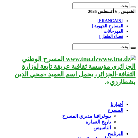
الخميس , 6 أغسطس 2026
| FRANÇAIS |
المسارح الجهوية |
المهرجانات |
فضاء الطفل |
www.tna.dz المسرح الوطني
الجزائري مؤسسة ثقافية عريقة تابعة لوزارة
الثقافة-الجزائر، يحمل اسم العميد «محي الدين
بشطارزي».
أخبارنا
المسرح
بيوغرافيا مديري المسرح
تاريخ العمارة
التأسيس
البرنامج