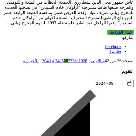
عاش جمهور محي الدين بشطارزي، الجمعة، لحظات من المتعة والكوميديا
والفرجة صنعها طاقم مسرحية “أرلوكان خادم السيدين” في نسختها الجديدة
للمخرج زياني شريف عياد. وقدم العرض ضمن منافسة الطبعة الرابعة عشر
للمهرجان الوطني للمسرح المحترف. النسخة الأولى من”أرلوكان خادم
السيدين” وقعها الراحل عبد القادر علولة عام 1993، ليقوم المخرج زياني …
أكمل القراءة »
شاركها
Facebook
Twitter
صفحة 26 من 42
« الأولى
...
20
10
«
28
27
26
25
24
»
40
30
...
الأخيرة »
التقويم