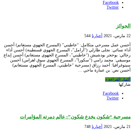
Facebook
Twitter
الجوائز
22 مارس، 2021
أخبارنا
544
أحسن عمل مسرحي متكامل: “خاطيني” (المسرح الجهوي مستغانم) أحسن
أداء نسائي: نجلى طارلي (“أرامل”، المسرح الجهوي قسنطينة) أحسن أداء
رجالي: بوحجر بودشيش (“خاطيني”، المسرح الجهوي مستغانم) أحسن إبداع
موسيقي: محمد زامي (“سكورا”، المسرح الجهوي سوق اهراس) أحسن
سينوغرافيا: أحمد رزاق (مسرحية “خاطيني، المسرح الجهوي مستغانم)
أحسن نص: بن عمارة ماحي …
أكمل القراءة »
شاركها
Facebook
Twitter
مسرحية “شكون يخدع شكون”: عالم دمرته المؤامرات
21 مارس، 2021
أخبارنا
748