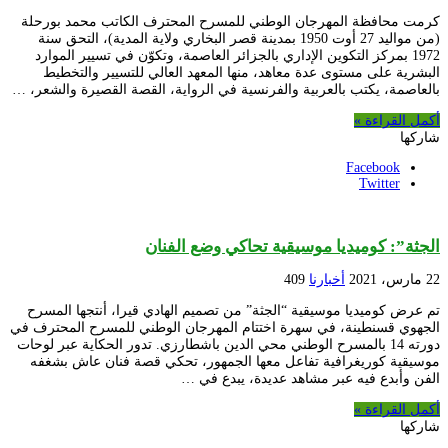
كرمت محافظة المهرجان الوطني للمسرح المحترف الكاتب محمد بورحلة
(من مواليد 27 أوت 1950 بمدينة قصر البخاري ولاية المدية)، التحق سنة
1972 بمركز التكوين الإداري بالجزائر العاصمة، وتكوّن في تسيير الموارد
البشرية على مستوى عدة معاهد، منها المعهد العالي للتسيير والتخطيط
بالعاصمة، يكتب بالعربية والفرنسية في الرواية، القصة القصيرة والشعر، …
أكمل القراءة »
شاركها
Facebook
Twitter
الجثة”: كوميديا موسيقية تحاكي وضع الفنان
22 مارس، 2021
أخبارنا
409
تم عرض كوميديا موسيقية “الجثة” من تصميم الهادي قيرا، أنتجها المسرح
الجهوي قسنطينة، في سهرة اختتام المهرجان الوطني للمسرح المحترف في
دورته 14 بالمسرح الوطني محي الدين باشطارزي. تدور الحكاية عبر لوحات
موسيقية كوريغرافية تفاعل معها الجمهور، تحكي قصة فنان عاش بشغفه
الفن وأبدع فيه عبر مشاهد عديدة، يبدع في …
أكمل القراءة »
شاركها