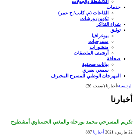
اللأنشطة والجولات
خدمات
القاعات (م. كاتب/ ح عمر)
تكوين/ ورشات
شراء التذاكر
توثيق
بيوغرافيا
مسرحيات
منشورات
أرشيف الملصقات
صحافة
بيانات صحفية
سمعي بصري
المهرجان الوطني للمسرح المحترف
الرئيسية
/
أخبارنا (صفحه 26)
أخبارنا
تكريم المسرحي محمد بورحلة والمغني الحسناوي أمشطوح
22 مارس، 2021
أخبارنا
887