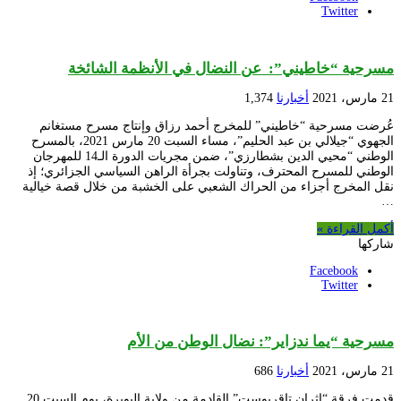
Twitter
مسرحية “خاطيني”: عن النضال في الأنظمة الشائخة
21 مارس، 2021
أخبارنا
1,374
عُرضت مسرحية “خاطيني” للمخرج أحمد رزاق وإنتاج مسرح مستغانم
الجهوي “جيلالي بن عبد الحليم”، مساء السبت 20 مارس 2021، بالمسرح
الوطني “محيي الدين بشطارزي”، ضمن مجريات الدورة الـ14 للمهرجان
الوطني للمسرح المحترف، وتناولت بجرأة الراهن السياسي الجزائري؛ إذ
نقل المخرج أجزاء من الحراك الشعبي على الخشبة من خلال قصة خيالية
…
أكمل القراءة »
شاركها
Facebook
Twitter
مسرحية “يما ندزاير”: نضال الوطن من الأم
21 مارس، 2021
أخبارنا
686
قدمت فرقة “اثران تاقربوست” القادمة من ولاية البويرة، يوم السبت 20