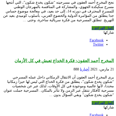
نجح المخرج أحمد العقون في مسرحيته “شكون يخدع شكون”، التي أنتجها
مسرح سكيكدة الجهوي، والمشاركة في المنافسة بالمهرجان الوطني
للمسرح المحترف في دورته 14، إلى حد بعيد، في معالجة موضوع حساس
جدا ينطلق من المؤامرة الدولية والخضوع العربي، بأسلوب كوميدي بعيد عن
التهريج. تنطلق المسرحية من فكرة سريالية ساخرة، وحتى …
أكمل القراءة »
شاركها
Facebook
Twitter
المخرج أحمد العقون: فكرة الخداع تعيش في كل الأزمان
21 مارس، 2021
أخبارنا
888
يرى المخرج أحمد العقون أن الانتقال الزمكاني داخل عمله المسرحي
“شكون يخدع شكون”، ينطلق من فكرة الخداع التي ليس لها حيزا زمكانيا
محددا، لأنها عالمية وموجودة في كل الأوقات، لذلك عبر عن شخصيات
مسرحية كأفكار تنتقل عبر الزمن ولا تتأثر بالمكان.. المسرحية حملت عنوان
“شكون يخدع شكون” وبقي السؤال بدون …
أكمل القراءة »
شاركها
Facebook