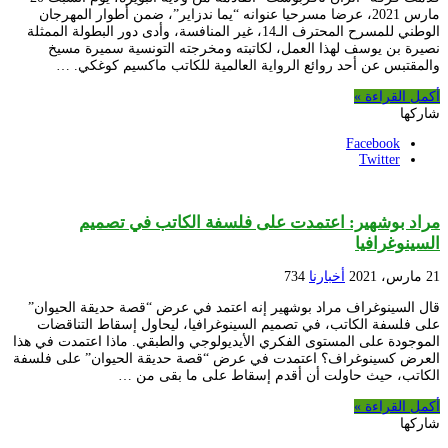
مارس 2021، عرضا مسرحيا عنوانه “يما ندزاير”، ضمن أطوار المهرجان
الوطني للمسرح المحترف الـ14، غير المنافسة، وأدى دور البطولة الممثلة
نصيرة بن يوسف لهذا العمل، لكاتبته ومخرجته التونسية سميرة مسيخ
والمقتبس عن أحد روائع الرواية العالمية للكاتب ماكسيم كوغكي. …
أكمل القراءة »
شاركها
Facebook
Twitter
مراد بوشهير: اعتمدت على فلسفة الكاتب في تصميم
السينوغرافيا
21 مارس، 2021
أخبارنا
734
قال السينوغراف مراد بوشهير إنه اعتمد في عرض “قصة حديقة الحيوان”
على فلسفة الكاتب، في تصميم السينوغرافيا، ليحاول إسقاط التناقضات
الموجودة على المستوى الفكري الأيديولوجي والطبقي. ماذا اعتمدت في هذا
العرض كسينوغراف؟ اعتمدت في عرض “قصة حديقة الحيوان” على فلسفة
الكاتب، حيث حاولت أن أقدم إسقاط على ما بقى من …
أكمل القراءة »
شاركها