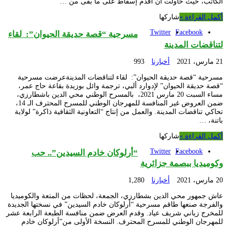
الكاتب، حيث حاولت أن أقدم إسقاط على ما بقى من …
أكمل القراءة »
شاركها
Twitter
Facebook
مسرحية “قصة حديقة الحيوان”: لقاء
لتناقضات المدينة
21 مارس، 2021
أخبارنا
993
مسرحية “قصة حديقة الحيوان”: لقاء لتناقضات المدينةعرضت مسرحية
“قصة حديقة الحيوان” لإدوارد ألبي، ترجمة وائل بوزيدة بقاعة حاج عمر،
مساء السبت 20 مارس 2021، بالمسرح الوطني محي الدين باشطارزي،
ضمن العروض غير المنافسة للمهرجان الوطني للمسرح المحترف الـ 14،
تحاكي تناقضات المدينة. والعمل من إنتاج “التعاونية الثقافية ذاكرة” لولاية
باتنة، …
أكمل القراءة »
شاركها
Twitter
Facebook
“أرلوكان خادم السيدين”.. حب
وكوميديا ببصمة جزائرية
20 مارس، 2021
أخبارنا
1,280
عاش جمهور محي الدين بشطارزي، الجمعة، لحظات من المتعة والكوميديا
والفرجة صنعها طاقم مسرحية “أرلوكان خادم السيدين” في نسختها الجديدة
للمخرج زياني شريف عياد. وقدم العرض ضمن منافسة الطبعة الرابعة عشر
للمهرجان الوطني للمسرح المحترف. النسخة الأولى من”أرلوكان خادم