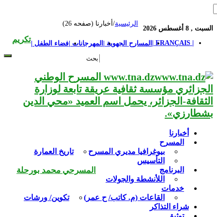
الرئيسية
/
أخبارنا (صفحه 26)
السبت , 8 أغسطس 2026
تكريم
| FRANÇAIS |
المسارح الجهوية |
المهرجانات |
فضاء الطفل |
www.tna.dz المسرح الوطني
الجزائري مؤسسة ثقافية عريقة تابعة لوزارة
الثقافة-الجزائر، يحمل اسم العميد «محي الدين
بشطارزي».
أخبارنا
المسرح
بيوغرافيا مديري المسرح
تاريخ العمارة
التأسيس
البرنامج
المسرحي محمد بورحلة
اللأنشطة والجولات
خدمات
القاعات (م. كاتب/ ح عمر)
تكوين/ ورشات
شراء التذاكر
توثيق