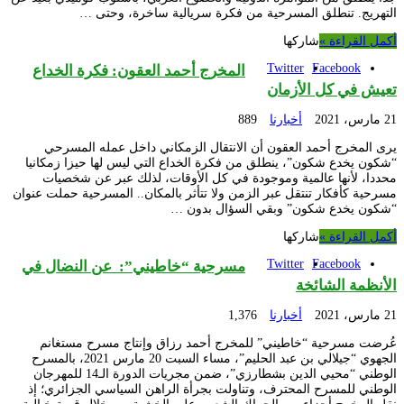
التهريج. تنطلق المسرحية من فكرة سريالية ساخرة، وحتى …
أكمل القراءة »
شاركها
Twitter
Facebook
المخرج أحمد العقون: فكرة الخداع
تعيش في كل الأزمان
21 مارس، 2021
أخبارنا
889
يرى المخرج أحمد العقون أن الانتقال الزمكاني داخل عمله المسرحي
“شكون يخدع شكون”، ينطلق من فكرة الخداع التي ليس لها حيزا زمكانيا
محددا، لأنها عالمية وموجودة في كل الأوقات، لذلك عبر عن شخصيات
مسرحية كأفكار تنتقل عبر الزمن ولا تتأثر بالمكان.. المسرحية حملت عنوان
“شكون يخدع شكون” وبقي السؤال بدون …
أكمل القراءة »
شاركها
Twitter
Facebook
مسرحية “خاطيني”: عن النضال في
الأنظمة الشائخة
21 مارس، 2021
أخبارنا
1,376
عُرضت مسرحية “خاطيني” للمخرج أحمد رزاق وإنتاج مسرح مستغانم
الجهوي “جيلالي بن عبد الحليم”، مساء السبت 20 مارس 2021، بالمسرح
الوطني “محيي الدين بشطارزي”، ضمن مجريات الدورة الـ14 للمهرجان
الوطني للمسرح المحترف، وتناولت بجرأة الراهن السياسي الجزائري؛ إذ