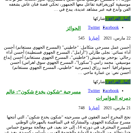
موسيقية كوريغرافية تفاعل معها الجمهور، تحكي قصة فنان عاش بشغفه
الفن وأبدع فيه عبر مشاهد عديدة، يبدع في …
أكمل القراءة »
شاركها
Twitter
Facebook
الجوائز
22 مارس، 2021
أخبارنا
545
أحسن عمل مسرحي متكامل: “خاطيني” (المسرح الجهوي مستغانم) أحسن
أداء نسائي: نجلى طارلي (“أرامل”، المسرح الجهوي قسنطينة) أحسن أداء
رجالي: بوحجر بودشيش (“خاطيني”، المسرح الجهوي مستغانم) أحسن إبداع
موسيقي: محمد زامي (“سكورا”، المسرح الجهوي سوق اهراس) أحسن
سينوغرافيا: أحمد رزاق (مسرحية “خاطيني، المسرح الجهوي مستغانم)
أحسن نص: بن عمارة ماحي …
أكمل القراءة »
شاركها
Twitter
Facebook
مسرحية “شكون يخدع شكون”: عالم
دمرته المؤامرات
21 مارس، 2021
أخبارنا
748
نجح المخرج أحمد العقون في مسرحيته “شكون يخدع شكون”، التي أنتجها
مسرح سكيكدة الجهوي، والمشاركة في المنافسة بالمهرجان الوطني
للمسرح المحترف في دورته 14، إلى حد بعيد، في معالجة موضوع حساس
جدا ينطلق من المؤامرة الدولية والخضوع العربي، بأسلوب كوميدي بعيد عن