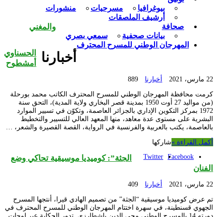
بيوغرافيا
مسرحيات
منشورات
أرشيف الملصقات
صحافة
والمغني
بيانات صحفية
سمعي بصري
المهرجان الوطني للمسرح المحترف
الحسناوي
أخبارنا
أمشطوح
22 مارس، 2021
أخبارنا
889
كرمت محافظة المهرجان الوطني للمسرح المحترف الكاتب محمد بورحلة
(من مواليد 27 أوت 1950 بمدينة قصر البخاري ولاية المدية)، التحق سنة
1972 بمركز التكوين الإداري بالجزائر العاصمة، وتكوّن في تسيير الموارد
البشرية على مستوى عدة معاهد، منها المعهد العالي للتسيير والتخطيط
بالعاصمة، يكتب بالعربية والفرنسية في الرواية، القصة القصيرة والشعر، …
أكمل القراءة »
شاركها
Twitter
Facebook
الجثة”: كوميديا موسيقية تحاكي وضع
الفنان
22 مارس، 2021
أخبارنا
409
تم عرض كوميديا موسيقية “الجثة” من تصميم الهادي قيرا، أنتجها المسرح
الجهوي قسنطينة، في سهرة اختتام المهرجان الوطني للمسرح المحترف في
دورته 14 بالمسرح الوطني محي الدين باشطارزي. تدور الحكاية عبر لوحات