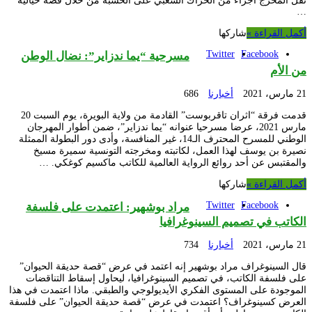
نقل المخرج أجزاء من الحراك الشعبي على الخشبة من خلال قصة خيالية
…
أكمل القراءة »
شاركها
Twitter
Facebook
مسرحية “يما ندزاير”: نضال الوطن
من الأم
21 مارس، 2021
أخبارنا
686
قدمت فرقة “اثران تاقربوست” القادمة من ولاية البويرة، يوم السبت 20
مارس 2021، عرضا مسرحيا عنوانه “يما ندزاير”، ضمن أطوار المهرجان
الوطني للمسرح المحترف الـ14، غير المنافسة، وأدى دور البطولة الممثلة
نصيرة بن يوسف لهذا العمل، لكاتبته ومخرجته التونسية سميرة مسيخ
والمقتبس عن أحد روائع الرواية العالمية للكاتب ماكسيم كوغكي. …
أكمل القراءة »
شاركها
Twitter
Facebook
مراد بوشهير: اعتمدت على فلسفة
الكاتب في تصميم السينوغرافيا
21 مارس، 2021
أخبارنا
734
قال السينوغراف مراد بوشهير إنه اعتمد في عرض “قصة حديقة الحيوان”
على فلسفة الكاتب، في تصميم السينوغرافيا، ليحاول إسقاط التناقضات
الموجودة على المستوى الفكري الأيديولوجي والطبقي. ماذا اعتمدت في هذا
العرض كسينوغراف؟ اعتمدت في عرض “قصة حديقة الحيوان” على فلسفة