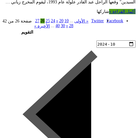
السيدين” وقعها الراحل عبد القادر علولة عام 1993، ليقوم المخرج زياني …
أكمل القراءة »
شاركها
27
26
25
24
«
20
10
...
Twitter
Facebook
« الأولى
صفحة 26 من 42
...
40
30
»
28
الأخيرة »
التقويم