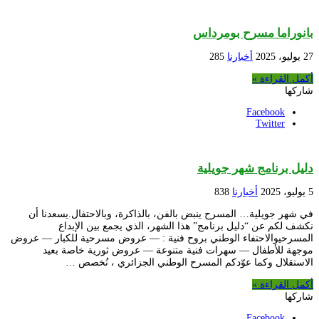
بانوراما مسرح بومرداس
27 يوليو، 2025
أخبارنا
285
أكمل القراءة »
شاركها
Facebook
Twitter
دليل برنامج شهر جويلية
5 يوليو، 2025
أخبارنا
838
في شهر جويلية… المسرح ينبض بالفن، بالذاكرة، وبالاحتفال.يسعدنا أن
نكشف لكم عن “دليل برنامج” هذا الشهر، الذي يجمع بين الإبداع
المسرحيوالاحتفاء الوطني بروح فنية : — عروض مسرحية للكبار — عروض
موجهة للأطفال — سهرات فنية متنوعة — عروض ثورية خاصة بعيد
الاستقلال وكما عوّدكم المسرح الوطني الجزائري ، نُخصص …
أكمل القراءة »
شاركها
Facebook