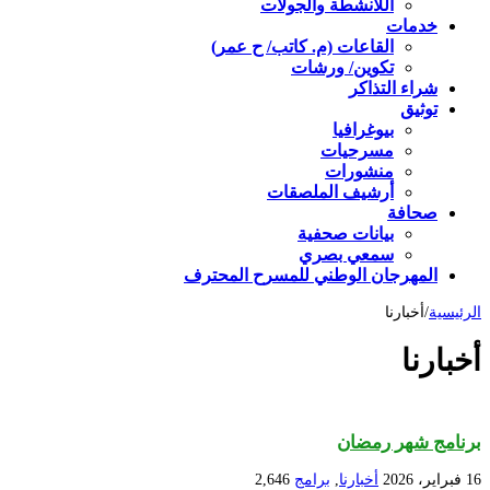
اللأنشطة والجولات
خدمات
القاعات (م. كاتب/ ح عمر)
تكوين/ ورشات
شراء التذاكر
توثيق
بيوغرافيا
مسرحيات
منشورات
أرشيف الملصقات
صحافة
بيانات صحفية
سمعي بصري
المهرجان الوطني للمسرح المحترف
الرئيسية
/
أخبارنا
أخبارنا
برنامج شهر رمضان
16 فبراير، 2026
أخبارنا
,
برامج
2,646