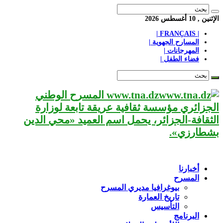
الإثنين , 10 أغسطس 2026
| FRANÇAIS |
المسارح الجهوية |
المهرجانات |
فضاء الطفل |
www.tna.dz المسرح الوطني
الجزائري مؤسسة ثقافية عريقة تابعة لوزارة
الثقافة-الجزائر، يحمل اسم العميد «محي الدين
بشطارزي».
أخبارنا
المسرح
بيوغرافيا مديري المسرح
تاريخ العمارة
التأسيس
البرنامج