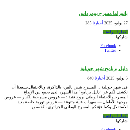
بانوراما مسرح بومرداس
27 يوليو، 2025
أخبارنا
285
أكمل القراءة »
شاركها
Facebook
Twitter
دليل برنامج شهر جويلية
5 يوليو، 2025
أخبارنا
840
في شهر جويلية… المسرح ينبض بالفن، بالذاكرة، وبالاحتفال.يسعدنا أن
نكشف لكم عن “دليل برنامج” هذا الشهر، الذي يجمع بين الإبداع
المسرحيوالاحتفاء الوطني بروح فنية : — عروض مسرحية للكبار — عروض
موجهة للأطفال — سهرات فنية متنوعة — عروض ثورية خاصة بعيد
الاستقلال وكما عوّدكم المسرح الوطني الجزائري ، نُخصص …
أكمل القراءة »
شاركها
Facebook