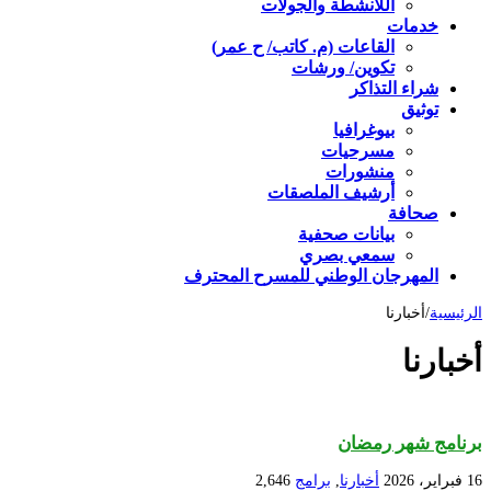
اللأنشطة والجولات
خدمات
القاعات (م. كاتب/ ح عمر)
تكوين/ ورشات
شراء التذاكر
توثيق
بيوغرافيا
مسرحيات
منشورات
أرشيف الملصقات
صحافة
بيانات صحفية
سمعي بصري
المهرجان الوطني للمسرح المحترف
الرئيسية
/
أخبارنا
أخبارنا
برنامج شهر رمضان
16 فبراير، 2026
أخبارنا
,
برامج
2,646