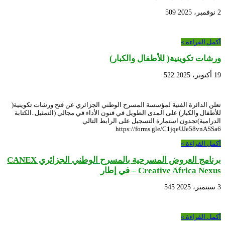
2 نوفمبر، 2025
509
أكمل القراءة »
ورشات تكوينية( للأطفال والكبار)
19 أكتوبر، 2025
522
تعلن الدائرة الفنية لمؤسسة المسرح الوطني الجزائري عن فتح ورشات تكوينية(
للأطفال والكبار) على المدى الطويل في فنون الأداء في مجالي (التمثيل..الكتابة
الدرامية)تجدون استمارة التسجيل على الرابط التالي
https://forms.gle/C1jqeUJe58vnASSa6
أكمل القراءة »
برنامج العروض المسرحية بالمسرح الوطني الجزائري CANEX
– Creative Africa Nexus في إطار
3 سبتمبر، 2025
545
أكمل القراءة »