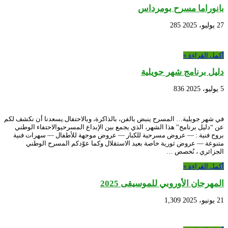
بانوراما مسرح بومرداس
27 يوليو، 2025
285
أكمل القراءة »
دليل برنامج شهر جويلية
5 يوليو، 2025
836
في شهر جويلية… المسرح ينبض بالفن، بالذاكرة، وبالاحتفال.يسعدنا أن نكشف لكم
عن “دليل برنامج” هذا الشهر، الذي يجمع بين الإبداع المسرحيوالاحتفاء الوطني
بروح فنية : — عروض مسرحية للكبار — عروض موجهة للأطفال — سهرات فنية
متنوعة — عروض ثورية خاصة بعيد الاستقلال وكما عوّدكم المسرح الوطني
الجزائري ، نُخصص …
أكمل القراءة »
المهرجان الأوروبي للموسيقى 2025
21 يونيو، 2025
1,309