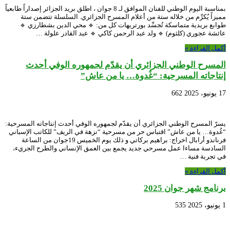
بمناسبة اليوم الوطني للفنان الموافق لـ 8 جوان ، اطلق بريد الجزائر إصداراً طابعياً
مميزاً يُكرِّم من خلاله ستة من أعلام المسرح الجزائري. السلسلة تتضمن ستة
طوابع بريدية متماسكة تُجسِّد بورتريهات كل من: 🔹 محي الدين بشطارزي 🔹
عائشة عجوري (كلثوم) 🔹 ولد عبد الرحمن كاكي 🔹 عبد القادر علولة …
أكمل القراءة »
المسرح الوطني الجزائري أن يقدّم لجمهوره الوفي أحدث
إنتاجاته المسرحية: “غُدوة… يا من عاش”
17 يونيو، 2025
662
يسرّ المسرح الوطني الجزائري أن يقدّم لجمهوره الوفي أحدث إنتاجاته المسرحية:
“غُدوة… يا من عاش” اقتباس حر من مسرحية “نزهة في الريف” للكاتب الإسباني
فرناندو أرابال اخراج: براهيم بركاتي و ذلك يوم الخميس 19جوان من الساعة
السادسة مساءا عمل مسرحي جديد يجمع بين العمق الإنساني والطرح الجريء،
في تجربة فنية …
أكمل القراءة »
برنامج شهر جوان 2025
1 يونيو، 2025
535