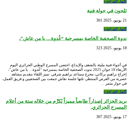
أكمل القراءة »
ثلجون في جولة فنية
21 يونيو، 2025
301
أكمل القراءة »
ندوة الصحفية الخاصة بمسرحية “غُدوة… يا من عاش”،
18 يونيو، 2025
323
في أجواء فنية مليئة بالشغف والإبداع، احتضن المسرح الوطني الجزائري اليوم
الأربعاء 18 جوان 2025 ندوت الصحفية الخاصة بمسرحية “غُدوة… يا من عاش”،
إخراج براهيم بركاتي، مخرج مساعد براهيم شرقي. تميز اللقاء بتقديم مشاهد
حصرية من العرض المنتظر، تلتها جلسة نقاش جمعت بين الصحفيين و فريق العمل،
في حوار مثمر …
أكمل القراءة »
بريد الجزائر إصداراً طابعياً مميزاً يُكرِّم من خلاله ستة من أعلام
المسرح الجزائري.
17 يونيو، 2025
307