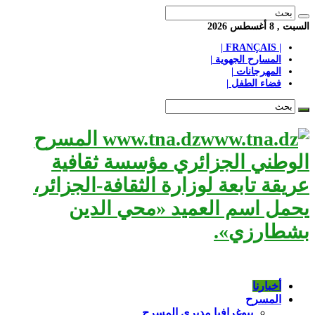
السبت , 8 أغسطس 2026
| FRANÇAIS |
المسارح الجهوية |
المهرجانات |
فضاء الطفل |
www.tna.dz المسرح
الوطني الجزائري مؤسسة ثقافية
عريقة تابعة لوزارة الثقافة-الجزائر،
يحمل اسم العميد «محي الدين
بشطارزي».
أخبارنا
المسرح
بيوغرافيا مديري المسرح