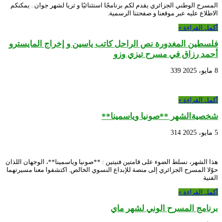
المسرح الوطني الجزائري يقدم لكم برنامجًا استثنائيًا و ثريا لشهر جوان . يمكنكم
الاطلاع عليه عبر موقعنا و صفحتنا الرسمية.
أكمل القراءة »
فلسطين المغدورة نص الراحل كاتب ياسين و إخراج المايسترو
أحمد رزاق في مسرح تيزي وزو
8 مايو، 2025
339
أكمل القراءة »
شخصيةالشهر **صونيا وياسمينا**
5 مايو، 2025
314
هذا الشهر، نسلط الضوء على قامتين فنيتين : **صونيا وياسمينا**، الوجهان اللذان
حوّلا المسرح الجزائري إلى منصة للإبداع النسوي الخالص. اكتشفوا معنا مسيرتهما
الفنية
أكمل القراءة »
برنامج المسرح الوني لشهر ماي