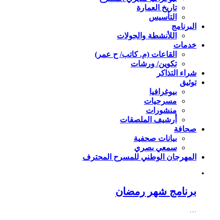
تاريخ العمارة
التأسيس
البرنامج
اللأنشطة والجولات
خدمات
القاعات (م. كاتب/ ح عمر)
تكوين/ ورشات
شراء التذاكر
توثيق
بيوغرافيا
مسرحيات
منشورات
أرشيف الملصقات
صحافة
بيانات صحفية
سمعي بصري
المهرجان الوطني للمسرح المحترف
برنامج شهر رمضان
…